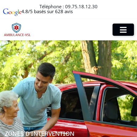
Téléphone :
09.75.18.12.30
4.8/5 basés sur 628 avis
ZONES D'INTERVENTION