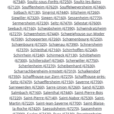
(67340)
,
Soultz-sous-Forêts (67250)
,
Soultz-les-Bains
(67120)
,
Soufflenheim (67620)
,
Souffelweyersheim (67460)
,
Solbach (67130)
,
Singrist (67440)
,
Siltzheim (67260)
,
Siewiller (67320)
,
Siegen (67160)
,
Sessenheim (67770)
,
Sermersheim (67230)
,
Seltz (67470)
,
Sélestat (67600)
,
Seebach (67160)
,
Schwobsheim (67390)
,
Schwindratzheim
(67270)
,
Schwenheim (67440)
,
Schweighouse-sur-Moder
(67590)
,
Schopperten (67260)
,
Schœnenbourg (67250)
,
Schœnbourg (67320)
,
Schœnau (67390)
,
Schnersheim
(67370)
,
Schleithal (67160)
,
Schirrhoffen (67240)
,
Schirrhein (67240)
,
Schirmeck (67130)
,
Schiltigheim
(67300)
,
Schillersdorf (67340)
,
Scherwiller (67750)
,
Scherlenheim (67270)
,
Scheibenhard (67630)
,
Scharrachbergheim-Irmstett (67310)
,
Schalkendorf
(67350)
,
Schaffhouse-sur-Zorn (67270)
,
Schaffhouse-près-
Seltz (67470)
,
Schaeffersheim (67150)
,
Saverne (67700)
,
Sarrewerden (67260)
,
Sarre-Union (67260)
,
Sand (67230)
,
Salmbach (67160)
,
Salenthal (67440)
,
Saint-Pierre-Bois
(67220)
,
Saint-Pierre (67140)
,
Saint-Nabor (67530)
,
Saint-
Martin (67220)
,
Saint-Jean-Saverne (67700)
,
Saint-Blaise-
la-Roche (67420)
,
Saessolsheim (67270)
,
Saasenheim
(67390)
,
Saales (67420)
,
Russ (67130)
,
Rountzenheim