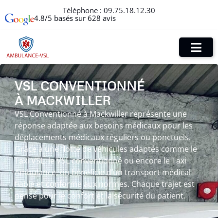
Téléphone :
09.75.18.12.30
4.8/5 basés sur 628 avis
VSL CONVENTIONNÉ
À MACKWILLER
VSL Conventionné à Mackwiller représente une
réponse adaptée aux besoins médicaux pour les
déplacements médicaux réguliers ou ponctuels.
Grâce à une flotte de véhicules adaptés comme le
Taxi VSL, le VSL conventionné ou encore le Taxi
Ambulance, on bénéficie d’un transport médical
fiable et conforme aux normes. Chaque trajet est
pensé pour le confort et la sécurité du patient.