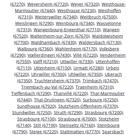
(67270)
,
Weyersheim (67720)
,
Weyer (67320)
,
Westhouse-
Marmoutier (67440)
,
Westhouse (67230)
,
Westhoffen
(67310)
,
Weiterswiller (67340)
,
Weitbruch (67500)
,
Weislingen (67290)
,
Weinbourg (67340)
,
Wasselonne
(67310)
,
Wangenbourg-Engenthal (67710)
,
Wangen
(67520)
,
Waltenheim-sur-Zorn (67670)
,
Waldolwisheim
(67700)
,
Waldhambach (67430)
,
Waldersbach (67130)
,
Walbourg (67360)
,
Wahlenheim (67170)
,
Volksberg
(67290)
,
Vœllerdingen (67430)
,
Villé (67220)
,
Vendenheim
(67550)
,
Valff (67210)
,
Uttwiller (67330)
,
Uttenhoffen
(67110)
,
Uttenheim (67150)
,
Urmatt (67280)
,
Urbeis
(67220)
,
Uhrwiller (67350)
,
Uhlwiller (67350)
,
Uberach
(67350)
,
Truchtersheim (67370)
,
Trimbach (67470)
,
Triembach-au-Val (67220)
,
Traenheim (67310)
,
Tieffenbach (67290)
,
Thanvillé (67220)
,
Thal-Marmoutier
(67440)
,
Thal-Drulingen (67320)
,
Surbourg (67250)
,
Sundhouse (67920)
,
Stutzheim-Offenheim (67370)
,
Stundwiller (67250)
,
Struth (67290)
,
Strasbourg (67200)
,
Strasbourg (67100)
,
Strasbourg (67000)
,
Stotzheim
(67140)
,
Still (67190)
,
Steinseltz (67160)
,
Steinbourg
(67790)
,
Steige (67220)
,
Stattmatten (67770)
,
Sparsbach