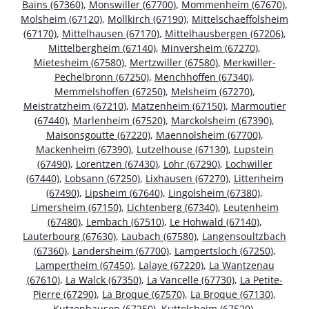
Bains (67360)
,
Monswiller (67700)
,
Mommenheim (67670)
,
Molsheim (67120)
,
Mollkirch (67190)
,
Mittelschaeffolsheim
(67170)
,
Mittelhausen (67170)
,
Mittelhausbergen (67206)
,
Mittelbergheim (67140)
,
Minversheim (67270)
,
Mietesheim (67580)
,
Mertzwiller (67580)
,
Merkwiller-
Pechelbronn (67250)
,
Menchhoffen (67340)
,
Memmelshoffen (67250)
,
Melsheim (67270)
,
Meistratzheim (67210)
,
Matzenheim (67150)
,
Marmoutier
(67440)
,
Marlenheim (67520)
,
Marckolsheim (67390)
,
Maisonsgoutte (67220)
,
Maennolsheim (67700)
,
Mackenheim (67390)
,
Lutzelhouse (67130)
,
Lupstein
(67490)
,
Lorentzen (67430)
,
Lohr (67290)
,
Lochwiller
(67440)
,
Lobsann (67250)
,
Lixhausen (67270)
,
Littenheim
(67490)
,
Lipsheim (67640)
,
Lingolsheim (67380)
,
Limersheim (67150)
,
Lichtenberg (67340)
,
Leutenheim
(67480)
,
Lembach (67510)
,
Le Hohwald (67140)
,
Lauterbourg (67630)
,
Laubach (67580)
,
Langensoultzbach
(67360)
,
Landersheim (67700)
,
Lampertsloch (67250)
,
Lampertheim (67450)
,
Lalaye (67220)
,
La Wantzenau
(67610)
,
La Walck (67350)
,
La Vancelle (67730)
,
La Petite-
Pierre (67290)
,
La Broque (67570)
,
La Broque (67130)
,
Kutzenhausen (67250)
,
Kuttolsheim (67520)
,