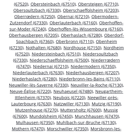
(67520)
,
Obersteinbach (67510)
,
Obersteigen (67710)
,
Obersoultzbach (67330)
,
Oberschaeffolsheim (67203)
,
Oberrœdern (67250)
,
Obernai (67210)
,
Obermodern-
Zutzendorf (67330)
,
Oberlauterbach (67160)
,
Oberhoffen-
sur-Moder (67240)
,
Oberhoffen-lès-Wissembourg (67160)
,
Oberhausbergen (67205)
,
Oberhaslach (67280)
,
Oberdorf-
Spachbach (67360)
,
Oberbronn (67110)
,
Obenheim
(67230)
,
Nothalten (67680)
,
Nordhouse (67150)
,
Nordheim
(67520)
,
Niedersteinbach (67510)
,
Niedersoultzbach
(67330)
,
Niederschaeffolsheim (67500)
,
Niederrœdern
(67470)
,
Niedernai (67210)
,
Niedermodern (67350)
,
Niederlauterbach (67630)
,
Niederhausbergen (67207)
,
Niederhaslach (67280)
,
Niederbronn-les-Bains (67110)
,
Neuwiller-lès-Saverne (67330)
,
Neuviller-la-Roche (67130)
,
Neuve-Église (67220)
,
Neuhaeusel (67480)
,
Neugartheim-
Ittlenheim (67370)
,
Neubois (67220)
,
Neewiller-près-
Lauterbourg (67630)
,
Natzwiller (67130)
,
Mutzig (67190)
,
Mutzenhouse (67270)
,
Muttersholtz (67600)
,
Mussig
(67600)
,
Mundolsheim (67450)
,
Munchhausen (67470)
,
Mulhausen (67350)
,
Muhlbach-sur-Bruche (67130)
,
Mothern (67470)
,
Morschwiller (67350)
,
Morsbronn-les-