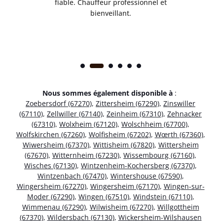
ice.
fiable. Chauffeur professionnel et
bienveillant.
Nous sommes également disponible à
:
Zoebersdorf (67270)
,
Zittersheim (67290)
,
Zinswiller
(67110)
,
Zellwiller (67140)
,
Zeinheim (67310)
,
Zehnacker
(67310)
,
Wolxheim (67120)
,
Wolschheim (67700)
,
Wolfskirchen (67260)
,
Wolfisheim (67202)
,
Wœrth (67360)
,
Wiwersheim (67370)
,
Wittisheim (67820)
,
Wittersheim
(67670)
,
Witternheim (67230)
,
Wissembourg (67160)
,
Wisches (67130)
,
Wintzenheim-Kochersberg (67370)
,
Wintzenbach (67470)
,
Wintershouse (67590)
,
Wingersheim (67270)
,
Wingersheim (67170)
,
Wingen-sur-
Moder (67290)
,
Wingen (67510)
,
Windstein (67110)
,
Wimmenau (67290)
,
Wilwisheim (67270)
,
Willgottheim
(67370)
,
Wildersbach (67130)
,
Wickersheim-Wilshausen