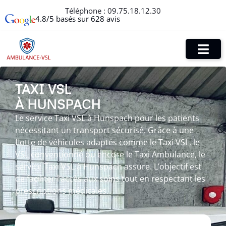
Téléphone :
09.75.18.12.30
4.8/5 basés sur 628 avis
TAXI VSL
À HUNSPACH
Le service Taxi VSL à Hunspach pour les patients
nécessitant un transport sécurisé. Grâce à une
flotte de véhicules adaptés comme le Taxi VSL, le
VSL conventionné ou encore le Taxi Ambulance, le
service Taxi VSL à Hunspach assure. L’objectif est
de faciliter l’accès aux soins tout en respectant les
prescriptions médicales.