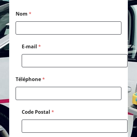
*
Nom
*
E
-
m
a
i
l
E-mail
*
C
o
d
e
Téléphone
*
Code Postal
*