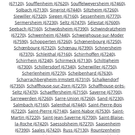
(67120)
,
Soufflenheim (67620)
,
Souffelweyersheim (67460)
,
Solbach (67130)
,
Singrist (67440)
,
Siltzheim (67260)
,
Siewiller (67320)
,
Siegen (67160)
,
Sessenheim (67770)
,
Sermersheim (67230)
,
Seltz (67470)
,
Sélestat (67600)
,
Seebach (67160)
,
Schwobsheim (67390)
,
Schwindratzheim
(67270)
,
Schwenheim (67440)
,
Schweighouse-sur-Moder
(67590)
,
Schopperten (67260)
,
Schœnenbourg (67250)
,
Schœnbourg (67320)
,
Schœnau (67390)
,
Schnersheim
(67370)
,
Schleithal (67160)
,
Schirrhoffen (67240)
,
Schirrhein (67240)
,
Schirmeck (67130)
,
Schiltigheim
(67300)
,
Schillersdorf (67340)
,
Scherwiller (67750)
,
Scherlenheim (67270)
,
Scheibenhard (67630)
,
Scharrachbergheim-Irmstett (67310)
,
Schalkendorf
(67350)
,
Schaffhouse-sur-Zorn (67270)
,
Schaffhouse-près-
Seltz (67470)
,
Schaeffersheim (67150)
,
Saverne (67700)
,
Sarrewerden (67260)
,
Sarre-Union (67260)
,
Sand (67230)
,
Salmbach (67160)
,
Salenthal (67440)
,
Saint-Pierre-Bois
(67220)
,
Saint-Pierre (67140)
,
Saint-Nabor (67530)
,
Saint-
Martin (67220)
,
Saint-Jean-Saverne (67700)
,
Saint-Blaise-
la-Roche (67420)
,
Saessolsheim (67270)
,
Saasenheim
(67390)
,
Saales (67420)
,
Russ (67130)
,
Rountzenheim