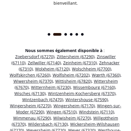
bienveillant.
Nous sommes également disponible à
:
Zoebersdorf (67270)
,
Zittersheim (67290)
,
Zinswiller
(67110)
,
Zellwiller (67140)
,
Zeinheim (67310)
,
Zehnacker
(67310)
,
Wolxheim (67120)
,
Wolschheim (67700)
,
Wolfskirchen (67260)
,
Wolfisheim (67202)
,
Wœrth (67360)
,
Wiwersheim (67370)
,
Wittisheim (67820)
,
Wittersheim
(67670)
,
Witternheim (67230)
,
Wissembourg (67160)
,
Wisches (67130)
,
Wintzenheim-Kochersberg (67370)
,
Wintzenbach (67470)
,
Wintershouse (67590)
,
Wingersheim (67270)
,
Wingersheim (67170)
,
Wingen-sur-
Moder (67290)
,
Wingen (67510)
,
Windstein (67110)
,
Wimmenau (67290)
,
Wilwisheim (67270)
,
Willgottheim
(67370)
,
Wildersbach (67130)
,
Wickersheim-Wilshausen
(67270)
,
Weyersheim (67720)
,
Weyer (67320)
,
Westhouse-