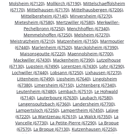
Molsheim (67120)
,
Mollkirch (67190)
,
Mittelschaeffolsheim
(67170)
,
Mittelhausen (67170)
,
Mittelhausbergen (67206)
,
Mittelbergheim (67140)
,
Minversheim (67270)
,
Mietesheim (67580)
,
Mertzwiller (67580)
,
Merkwiller-
Pechelbronn (67250)
,
Menchhoffen (67340)
,
Memmelshoffen (67250)
,
Melsheim (67270)
,
Meistratzheim (67210)
,
Matzenheim (67150)
,
Marmoutier
(67440)
,
Marlenheim (67520)
,
Marckolsheim (67390)
,
Maisonsgoutte (67220)
,
Maennolsheim (67700)
,
Mackwiller (67430)
,
Mackenheim (67390)
,
Lutzelhouse
(67130)
,
Lupstein (67490)
,
Lorentzen (67430)
,
Lohr (67290)
,
Lochwiller (67440)
,
Lobsann (67250)
,
Lixhausen (67270)
,
Littenheim (67490)
,
Lipsheim (67640)
,
Lingolsheim
(67380)
,
Limersheim (67150)
,
Lichtenberg (67340)
,
Leutenheim (67480)
,
Lembach (67510)
,
Le Hohwald
(67140)
,
Lauterbourg (67630)
,
Laubach (67580)
,
Langensoultzbach (67360)
,
Landersheim (67700)
,
Lampertsloch (67250)
,
Lampertheim (67450)
,
Lalaye
(67220)
,
La Wantzenau (67610)
,
La Walck (67350)
,
La
Vancelle (67730)
,
La Petite-Pierre (67290)
,
La Broque
(67570)
,
La Broque (67130)
,
Kutzenhausen (67250)
,