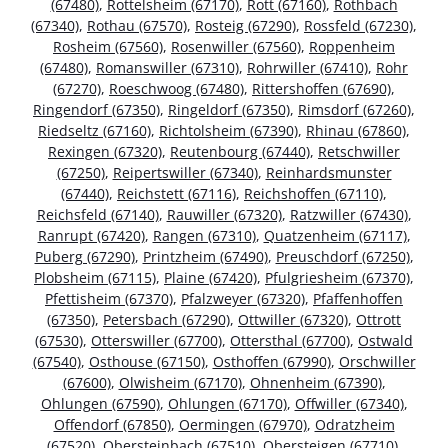
(67480)
,
Rottelsheim (67170)
,
Rott (67160)
,
Rothbach
(67340)
,
Rothau (67570)
,
Rosteig (67290)
,
Rossfeld (67230)
,
Rosheim (67560)
,
Rosenwiller (67560)
,
Roppenheim
(67480)
,
Romanswiller (67310)
,
Rohrwiller (67410)
,
Rohr
(67270)
,
Roeschwoog (67480)
,
Rittershoffen (67690)
,
Ringendorf (67350)
,
Ringeldorf (67350)
,
Rimsdorf (67260)
,
Riedseltz (67160)
,
Richtolsheim (67390)
,
Rhinau (67860)
,
Rexingen (67320)
,
Reutenbourg (67440)
,
Retschwiller
(67250)
,
Reipertswiller (67340)
,
Reinhardsmunster
(67440)
,
Reichstett (67116)
,
Reichshoffen (67110)
,
Reichsfeld (67140)
,
Rauwiller (67320)
,
Ratzwiller (67430)
,
Ranrupt (67420)
,
Rangen (67310)
,
Quatzenheim (67117)
,
Puberg (67290)
,
Printzheim (67490)
,
Preuschdorf (67250)
,
Plobsheim (67115)
,
Plaine (67420)
,
Pfulgriesheim (67370)
,
Pfettisheim (67370)
,
Pfalzweyer (67320)
,
Pfaffenhoffen
(67350)
,
Petersbach (67290)
,
Ottwiller (67320)
,
Ottrott
(67530)
,
Otterswiller (67700)
,
Ottersthal (67700)
,
Ostwald
(67540)
,
Osthouse (67150)
,
Osthoffen (67990)
,
Orschwiller
(67600)
,
Olwisheim (67170)
,
Ohnenheim (67390)
,
Ohlungen (67590)
,
Ohlungen (67170)
,
Offwiller (67340)
,
Offendorf (67850)
,
Oermingen (67970)
,
Odratzheim
(67520)
,
Obersteinbach (67510)
,
Obersteigen (67710)
,