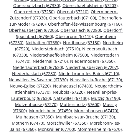
Obersoultzbach (67330)
,
Oberschaeffolsheim (67203)
,
Oberrœdern (67250)
,
Obernai (67210)
,
Obermodern-
Zutzendorf (67330)
,
Oberlauterbach (67160)
,
Oberhoffen-
sur-Moder (67240)
,
Oberhoffen-lès-Wissembourg (67160)
,
Oberhausbergen (67205)
,
Oberhaslach (67280)
,
Oberdorf-
Spachbach (67360)
,
Oberbronn (67110)
,
Obenheim
(67230)
,
Nothalten (67680)
,
Nordhouse (67150)
,
Nordheim
(67520)
,
Niedersteinbach (67510)
,
Niedersoultzbach
(67330)
,
Niederschaeffolsheim (67500)
,
Niederrœdern
(67470)
,
Niedernai (67210)
,
Niedermodern (67350)
,
Niederlauterbach (67630)
,
Niederhausbergen (67207)
,
Niederhaslach (67280)
,
Niederbronn-les-Bains (67110)
,
Neuwiller-lès-Saverne (67330)
,
Neuviller-la-Roche (67130)
,
Neuve-Église (67220)
,
Neuhaeusel (67480)
,
Neugartheim-
Ittlenheim (67370)
,
Neubois (67220)
,
Neewiller-près-
Lauterbourg (67630)
,
Natzwiller (67130)
,
Mutzig (67190)
,
Mutzenhouse (67270)
,
Muttersholtz (67600)
,
Mussig
(67600)
,
Mundolsheim (67450)
,
Munchhausen (67470)
,
Mulhausen (67350)
,
Muhlbach-sur-Bruche (67130)
,
Mothern (67470)
,
Morschwiller (67350)
,
Morsbronn-les-
Bains (67360)
,
Monswiller (67700)
,
Mommenheim (67670)
,