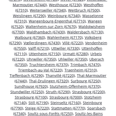
Marmoutier (67440)
,
Westhouse (67230)
,
Westhoffen
(67310)
,
Weiterswiller (67340)
,
Weitbruch (67500)
,
Weislingen (67290)
,
Weinbourg (67340)
,
Wasselonne
(67310)
,
Wangenbourg-Engenthal (67710)
,
Wangen
(67520)
,
Waltenheim-sur-Zorn (67670)
,
Waldolwisheim
(67700)
,
Waldhambach (67430)
,
Waldersbach (67130)
,
Walbourg (67360)
,
Wahlenheim (67170)
,
Volksberg
(67290)
,
Vœllerdingen (67430)
,
Villé (67220)
,
Vendenheim
(67550)
,
Valff (67210)
,
Uttwiller (67330)
,
Uttenhoffen
(67110)
,
Uttenheim (67150)
,
Urmatt (67280)
,
Urbeis
(67220)
,
Uhrwiller (67350)
,
Uhlwiller (67350)
,
Uberach
(67350)
,
Truchtersheim (67370)
,
Trimbach (67470)
,
Triembach-au-Val (67220)
,
Traenheim (67310)
,
Tieffenbach (67290)
,
Thanvillé (67220)
,
Thal-Marmoutier
(67440)
,
Thal-Drulingen (67320)
,
Surbourg (67250)
,
Sundhouse (67920)
,
Stutzheim-Offenheim (67370)
,
Stundwiller (67250)
,
Struth (67290)
,
Strasbourg (67200)
,
Strasbourg (67100)
,
Strasbourg (67000)
,
Stotzheim
(67140)
,
Still (67190)
,
Steinseltz (67160)
,
Steinbourg
(67790)
,
Steige (67220)
,
Stattmatten (67770)
,
Sparsbach
(67340)
,
Soultz-sous-Forêts (67250)
,
Soultz-les-Bains