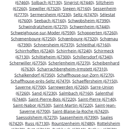
(67460)
,
Solbach (67130)
,
Singrist (67440)
,
Siltzheim
(67260)
,
Siewiller (67320)
,
Siegen (67160)
,
Sessenheim
(67770)
,
Sermersheim (67230)
,
Seltz (67470)
,
Sélestat
(67600)
,
Seebach (67160)
,
Schwobsheim (67390)
,
Schwindratzheim (67270)
,
Schwenheim (67440)
,
Schweighouse-sur-Moder (67590)
,
Schopperten (67260)
,
Schœnenbourg (67250)
,
Schœnbourg (67320)
,
Schœnau
(67390)
,
Schnersheim (67370)
,
Schleithal (67160)
,
Schirrhoffen (67240)
,
Schirrhein (67240)
,
Schirmeck
(67130)
,
Schiltigheim (67300)
,
Schillersdorf (67340)
,
Scherwiller (67750)
,
Scherlenheim (67270)
,
Scheibenhard
(67630)
,
Scharrachbergheim-Irmstett (67310)
,
Schalkendorf (67350)
,
Schaffhouse-sur-Zorn (67270)
,
Schaffhouse-près-Seltz (67470)
,
Schaeffersheim (67150)
,
Saverne (67700)
,
Sarrewerden (67260)
,
Sarre-Union
(67260)
,
Sand (67230)
,
Salmbach (67160)
,
Salenthal
(67440)
,
Saint-Pierre-Bois (67220)
,
Saint-Pierre (67140)
,
Saint-Nabor (67530)
,
Saint-Martin (67220)
,
Saint-Jean-
Saverne (67700)
,
Saint-Blaise-la-Roche (67420)
,
Saessolsheim (67270)
,
Saasenheim (67390)
,
Saales
(67420)
,
Russ (67130)
,
Rountzenheim (67480)
,
Rottelsheim