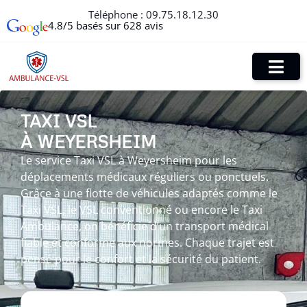
Téléphone :
09.75.18.12.30
4.8/5 basés sur 628 avis
TAXI VSL
À WEYERSHEIM
Le service Taxi VSL à Weyersheim pour les
déplacements médicaux réguliers ou ponctuels.
Grâce à une flotte de véhicules adaptés comme le
Taxi VSL, le VSL conventionné ou encore le Taxi
Ambulance, on bénéficie d’un transport médical
fiable et conforme aux normes. Chaque trajet est
pensé pour le confort et la sécurité du patient.