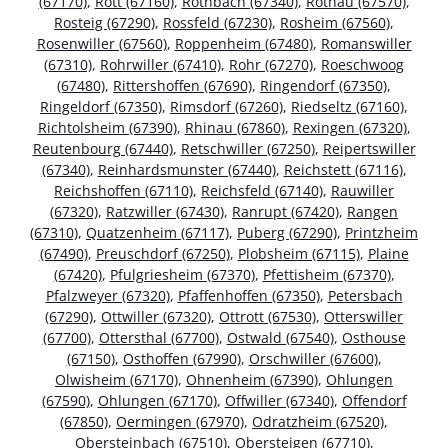
(67170)
,
Rott (67160)
,
Rothbach (67340)
,
Rothau (67570)
,
Rosteig (67290)
,
Rossfeld (67230)
,
Rosheim (67560)
,
Rosenwiller (67560)
,
Roppenheim (67480)
,
Romanswiller
(67310)
,
Rohrwiller (67410)
,
Rohr (67270)
,
Roeschwoog
(67480)
,
Rittershoffen (67690)
,
Ringendorf (67350)
,
Ringeldorf (67350)
,
Rimsdorf (67260)
,
Riedseltz (67160)
,
Richtolsheim (67390)
,
Rhinau (67860)
,
Rexingen (67320)
,
Reutenbourg (67440)
,
Retschwiller (67250)
,
Reipertswiller
(67340)
,
Reinhardsmunster (67440)
,
Reichstett (67116)
,
Reichshoffen (67110)
,
Reichsfeld (67140)
,
Rauwiller
(67320)
,
Ratzwiller (67430)
,
Ranrupt (67420)
,
Rangen
(67310)
,
Quatzenheim (67117)
,
Puberg (67290)
,
Printzheim
(67490)
,
Preuschdorf (67250)
,
Plobsheim (67115)
,
Plaine
(67420)
,
Pfulgriesheim (67370)
,
Pfettisheim (67370)
,
Pfalzweyer (67320)
,
Pfaffenhoffen (67350)
,
Petersbach
(67290)
,
Ottwiller (67320)
,
Ottrott (67530)
,
Otterswiller
(67700)
,
Ottersthal (67700)
,
Ostwald (67540)
,
Osthouse
(67150)
,
Osthoffen (67990)
,
Orschwiller (67600)
,
Olwisheim (67170)
,
Ohnenheim (67390)
,
Ohlungen
(67590)
,
Ohlungen (67170)
,
Offwiller (67340)
,
Offendorf
(67850)
,
Oermingen (67970)
,
Odratzheim (67520)
,
Obersteinbach (67510)
,
Obersteigen (67710)
,