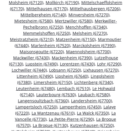
Molsheim (67120)
,
Mollkirch (67190)
,
Mittelschaeffolsheim
(67170)
,
Mittelhausen (67170)
,
Mittelhausbergen (67206)
,
Mittelbergheim (67140)
,
Minversheim (67270)
,
Mietesheim (67580)
,
Mertzwiller (67580)
,
Merkwiller-
Pechelbronn (67250)
,
Menchhoffen (67340)
,
Memmelshoffen (67250)
,
Melsheim (67270)
,
Meistratzheim (67210)
,
Matzenheim (67150)
,
Marmoutier
(67440)
,
Marlenheim (67520)
,
Marckolsheim (67390)
,
Maisonsgoutte (67220)
,
Maennolsheim (67700)
,
Mackwiller (67430)
,
Mackenheim (67390)
,
Lutzelhouse
(67130)
,
Lupstein (67490)
,
Lorentzen (67430)
,
Lohr (67290)
,
Lochwiller (67440)
,
Lobsann (67250)
,
Lixhausen (67270)
,
Littenheim (67490)
,
Lipsheim (67640)
,
Lingolsheim
(67380)
,
Limersheim (67150)
,
Lichtenberg (67340)
,
Leutenheim (67480)
,
Lembach (67510)
,
Le Hohwald
(67140)
,
Lauterbourg (67630)
,
Laubach (67580)
,
Langensoultzbach (67360)
,
Landersheim (67700)
,
Lampertsloch (67250)
,
Lampertheim (67450)
,
Lalaye
(67220)
,
La Wantzenau (67610)
,
La Walck (67350)
,
La
Vancelle (67730)
,
La Petite-Pierre (67290)
,
La Broque
(67570)
,
La Broque (67130)
,
Kutzenhausen (67250)
,