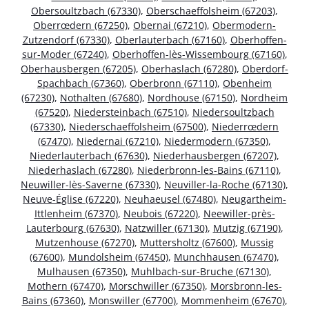
Obersoultzbach (67330)
,
Oberschaeffolsheim (67203)
,
Oberrœdern (67250)
,
Obernai (67210)
,
Obermodern-
Zutzendorf (67330)
,
Oberlauterbach (67160)
,
Oberhoffen-
sur-Moder (67240)
,
Oberhoffen-lès-Wissembourg (67160)
,
Oberhausbergen (67205)
,
Oberhaslach (67280)
,
Oberdorf-
Spachbach (67360)
,
Oberbronn (67110)
,
Obenheim
(67230)
,
Nothalten (67680)
,
Nordhouse (67150)
,
Nordheim
(67520)
,
Niedersteinbach (67510)
,
Niedersoultzbach
(67330)
,
Niederschaeffolsheim (67500)
,
Niederrœdern
(67470)
,
Niedernai (67210)
,
Niedermodern (67350)
,
Niederlauterbach (67630)
,
Niederhausbergen (67207)
,
Niederhaslach (67280)
,
Niederbronn-les-Bains (67110)
,
Neuwiller-lès-Saverne (67330)
,
Neuviller-la-Roche (67130)
,
Neuve-Église (67220)
,
Neuhaeusel (67480)
,
Neugartheim-
Ittlenheim (67370)
,
Neubois (67220)
,
Neewiller-près-
Lauterbourg (67630)
,
Natzwiller (67130)
,
Mutzig (67190)
,
Mutzenhouse (67270)
,
Muttersholtz (67600)
,
Mussig
(67600)
,
Mundolsheim (67450)
,
Munchhausen (67470)
,
Mulhausen (67350)
,
Muhlbach-sur-Bruche (67130)
,
Mothern (67470)
,
Morschwiller (67350)
,
Morsbronn-les-
Bains (67360)
,
Monswiller (67700)
,
Mommenheim (67670)
,