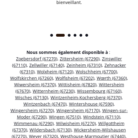
bienveillant.
Nous sommes également disponible à
:
Zoebersdorf (67270)
,
Zittersheim (67290)
,
Zinswiller
(67110)
,
Zellwiller (67140)
,
Zeinheim (67310)
,
Zehnacker
(67310)
,
Wolxheim (67120)
,
Wolschheim (67700)
,
Wolfskirchen (67260)
,
Wolfisheim (67202)
,
Wœrth (67360)
,
Wiwersheim (67370)
,
Wittisheim (67820)
,
Wittersheim
(67670)
,
Witternheim (67230)
,
Wissembourg (67160)
,
Wisches (67130)
,
Wintzenheim-Kochersberg (67370)
,
Wintzenbach (67470)
,
Wintershouse (67590)
,
Wingersheim (67270)
,
Wingersheim (67170)
,
Wingen-sur-
Moder (67290)
,
Wingen (67510)
,
Windstein (67110)
,
Wimmenau (67290)
,
Wilwisheim (67270)
,
Willgottheim
(67370)
,
Wildersbach (67130)
,
Wickersheim-Wilshausen
(67270)
,
Weyer (67320)
,
Westhouse-Marmoutier (67440)
,