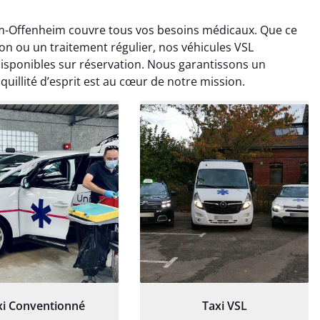
m-Offenheim couvre tous vos besoins médicaux. Que ce
ion ou un traitement régulier, nos véhicules VSL
sponibles sur réservation. Nous garantissons un
quillité d’esprit est au cœur de notre mission.
ud Deschamps
Jérémy Ferrand
0 janvier 2025
8 septembre 2024
tisfait du transport,
Transport ponctuel et
s’est bien déroulé.
personnel très attentionné.
feur à l’écoute et
Très satisfait du service.
patient.
xi Conventionné
Taxi VSL