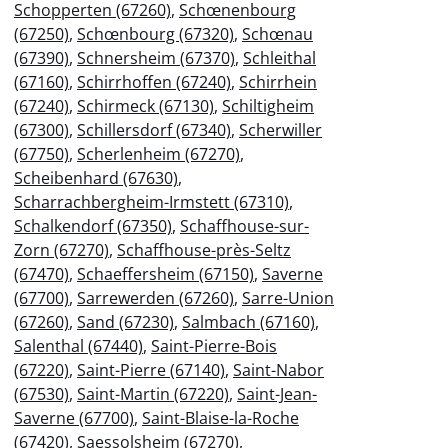
Schopperten (67260)
,
Schœnenbourg
(67250)
,
Schœnbourg (67320)
,
Schœnau
(67390)
,
Schnersheim (67370)
,
Schleithal
(67160)
,
Schirrhoffen (67240)
,
Schirrhein
(67240)
,
Schirmeck (67130)
,
Schiltigheim
(67300)
,
Schillersdorf (67340)
,
Scherwiller
(67750)
,
Scherlenheim (67270)
,
Scheibenhard (67630)
,
Scharrachbergheim-Irmstett (67310)
,
Schalkendorf (67350)
,
Schaffhouse-sur-
Zorn (67270)
,
Schaffhouse-près-Seltz
(67470)
,
Schaeffersheim (67150)
,
Saverne
(67700)
,
Sarrewerden (67260)
,
Sarre-Union
(67260)
,
Sand (67230)
,
Salmbach (67160)
,
Salenthal (67440)
,
Saint-Pierre-Bois
(67220)
,
Saint-Pierre (67140)
,
Saint-Nabor
(67530)
,
Saint-Martin (67220)
,
Saint-Jean-
Saverne (67700)
,
Saint-Blaise-la-Roche
(67420)
,
Saessolsheim (67270)
,