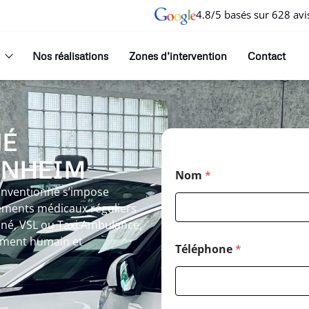
4.8/5 basés sur 628 avi
Nos réalisations
Zones d’intervention
Contact
NÉ
ENHEIM
Nom
*
Conventionné s’impose
ements médicaux réguliers
nné, VSL ou Taxi Ambulance,
nement humain et
Téléphone
*