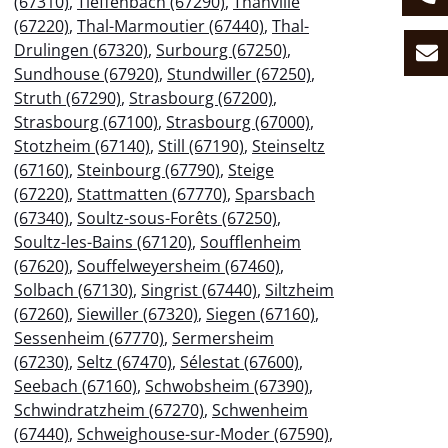
(67310)
,
Tieffenbach (67290)
,
Thanvillé
(67220)
,
Thal-Marmoutier (67440)
,
Thal-
Drulingen (67320)
,
Surbourg (67250)
,
Sundhouse (67920)
,
Stundwiller (67250)
,
Struth (67290)
,
Strasbourg (67200)
,
Strasbourg (67100)
,
Strasbourg (67000)
,
Stotzheim (67140)
,
Still (67190)
,
Steinseltz
(67160)
,
Steinbourg (67790)
,
Steige
(67220)
,
Stattmatten (67770)
,
Sparsbach
(67340)
,
Soultz-sous-Forêts (67250)
,
Soultz-les-Bains (67120)
,
Soufflenheim
(67620)
,
Souffelweyersheim (67460)
,
Solbach (67130)
,
Singrist (67440)
,
Siltzheim
(67260)
,
Siewiller (67320)
,
Siegen (67160)
,
Sessenheim (67770)
,
Sermersheim
(67230)
,
Seltz (67470)
,
Sélestat (67600)
,
Seebach (67160)
,
Schwobsheim (67390)
,
Schwindratzheim (67270)
,
Schwenheim
(67440)
,
Schweighouse-sur-Moder (67590)
,