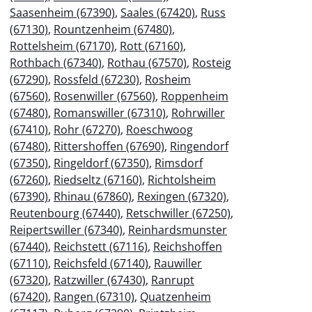
Saasenheim (67390)
,
Saales (67420)
,
Russ
(67130)
,
Rountzenheim (67480)
,
Rottelsheim (67170)
,
Rott (67160)
,
Rothbach (67340)
,
Rothau (67570)
,
Rosteig
(67290)
,
Rossfeld (67230)
,
Rosheim
(67560)
,
Rosenwiller (67560)
,
Roppenheim
(67480)
,
Romanswiller (67310)
,
Rohrwiller
(67410)
,
Rohr (67270)
,
Roeschwoog
(67480)
,
Rittershoffen (67690)
,
Ringendorf
(67350)
,
Ringeldorf (67350)
,
Rimsdorf
(67260)
,
Riedseltz (67160)
,
Richtolsheim
(67390)
,
Rhinau (67860)
,
Rexingen (67320)
,
Reutenbourg (67440)
,
Retschwiller (67250)
,
Reipertswiller (67340)
,
Reinhardsmunster
(67440)
,
Reichstett (67116)
,
Reichshoffen
(67110)
,
Reichsfeld (67140)
,
Rauwiller
(67320)
,
Ratzwiller (67430)
,
Ranrupt
(67420)
,
Rangen (67310)
,
Quatzenheim