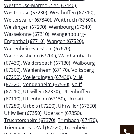
Westhouse-Marmoutier (67440)
,
Westhouse (67230)
,
Westhoffen (67310)
,
Weiterswiller (67340)
,
Weitbruch (67500)
,
Weislingen (67290)
,
Weinbourg (67340)
,
Wasselonne (67310)
,
Wangenbourg-
Engenthal (67710)
,
Wangen (67520)
,
Waltenheim-sur-Zorn (67670)
,
Waldolwisheim (67700)
,
Waldhambach
(67430)
,
Waldersbach (67130)
,
Walbourg
(67360)
,
Wahlenheim (67170)
,
Volksberg
(67290)
,
Vœllerdingen (67430)
,
Villé
(67220)
,
Vendenheim (67550)
,
Valff
(67210)
,
Uttwiller (67330)
,
Uttenhoffen
(67110)
,
Uttenheim (67150)
,
Urmatt
(67280)
,
Urbeis (67220)
,
Uhrwiller (67350)
,
Uhlwiller (67350)
,
Uberach (67350)
,
Truchtersheim (67370)
,
Trimbach (67470)
,
Triembach-au-Val (67220)
,
Traenheim