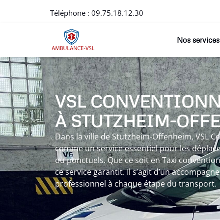
Téléphone :
09.75.18.12.30
Nos services
VSL CONVENTION
À STUTZHEIM-OFF
Dans la ville de Stutzheim-Offenheim, VSL 
comme un service essentiel pour les déplac
ou ponctuels. Que ce soit en Taxi conventio
ce service garantit. Il s’agit d’un accompag
professionnel à chaque étape du transport.