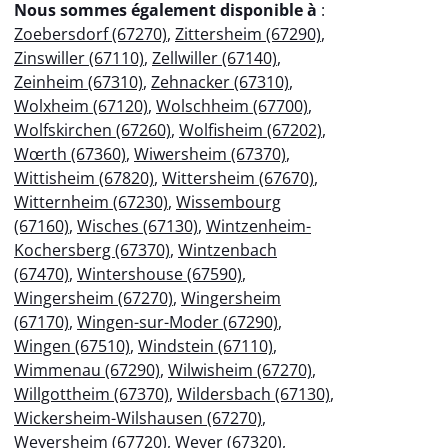
Nous sommes également disponible à
:
Zoebersdorf (67270)
,
Zittersheim (67290)
,
Zinswiller (67110)
,
Zellwiller (67140)
,
Zeinheim (67310)
,
Zehnacker (67310)
,
Wolxheim (67120)
,
Wolschheim (67700)
,
Wolfskirchen (67260)
,
Wolfisheim (67202)
,
Wœrth (67360)
,
Wiwersheim (67370)
,
Wittisheim (67820)
,
Wittersheim (67670)
,
Witternheim (67230)
,
Wissembourg
(67160)
,
Wisches (67130)
,
Wintzenheim-
Kochersberg (67370)
,
Wintzenbach
(67470)
,
Wintershouse (67590)
,
Wingersheim (67270)
,
Wingersheim
(67170)
,
Wingen-sur-Moder (67290)
,
Wingen (67510)
,
Windstein (67110)
,
Wimmenau (67290)
,
Wilwisheim (67270)
,
Willgottheim (67370)
,
Wildersbach (67130)
,
Wickersheim-Wilshausen (67270)
,
Weyersheim (67720)
,
Weyer (67320)
,