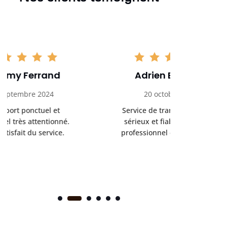
Adrien Bouchet
Maxi
20 octobre 2024
2 nov
Service de transport médical
Ponc
sérieux et fiable. Chauffeur
profess
professionnel et bienveillant.
rendez-
s