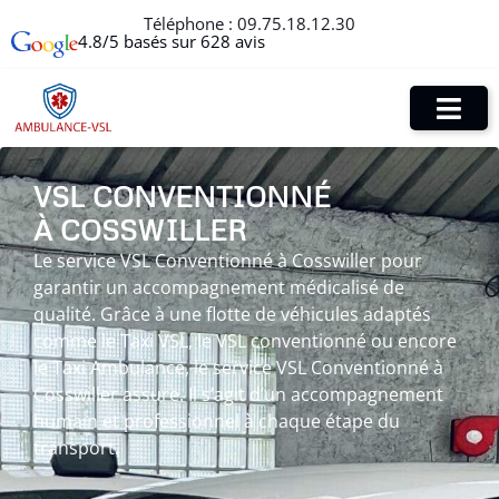
Téléphone :
09.75.18.12.30
4.8/5 basés sur 628 avis
VSL CONVENTIONNÉ
À COSSWILLER
Le service VSL Conventionné à Cosswiller pour
garantir un accompagnement médicalisé de
qualité. Grâce à une flotte de véhicules adaptés
comme le Taxi VSL, le VSL conventionné ou encore
le Taxi Ambulance, le service VSL Conventionné à
Cosswiller assure. Il s’agit d’un accompagnement
humain et professionnel à chaque étape du
transport.