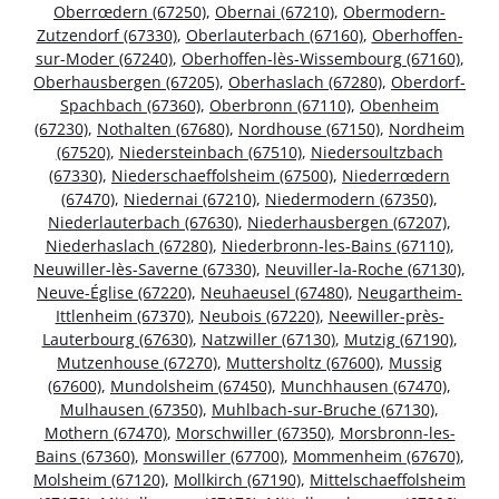
Oberrœdern (67250)
,
Obernai (67210)
,
Obermodern-
Zutzendorf (67330)
,
Oberlauterbach (67160)
,
Oberhoffen-
sur-Moder (67240)
,
Oberhoffen-lès-Wissembourg (67160)
,
Oberhausbergen (67205)
,
Oberhaslach (67280)
,
Oberdorf-
Spachbach (67360)
,
Oberbronn (67110)
,
Obenheim
(67230)
,
Nothalten (67680)
,
Nordhouse (67150)
,
Nordheim
(67520)
,
Niedersteinbach (67510)
,
Niedersoultzbach
(67330)
,
Niederschaeffolsheim (67500)
,
Niederrœdern
(67470)
,
Niedernai (67210)
,
Niedermodern (67350)
,
Niederlauterbach (67630)
,
Niederhausbergen (67207)
,
Niederhaslach (67280)
,
Niederbronn-les-Bains (67110)
,
Neuwiller-lès-Saverne (67330)
,
Neuviller-la-Roche (67130)
,
Neuve-Église (67220)
,
Neuhaeusel (67480)
,
Neugartheim-
Ittlenheim (67370)
,
Neubois (67220)
,
Neewiller-près-
Lauterbourg (67630)
,
Natzwiller (67130)
,
Mutzig (67190)
,
Mutzenhouse (67270)
,
Muttersholtz (67600)
,
Mussig
(67600)
,
Mundolsheim (67450)
,
Munchhausen (67470)
,
Mulhausen (67350)
,
Muhlbach-sur-Bruche (67130)
,
Mothern (67470)
,
Morschwiller (67350)
,
Morsbronn-les-
Bains (67360)
,
Monswiller (67700)
,
Mommenheim (67670)
,
Molsheim (67120)
,
Mollkirch (67190)
,
Mittelschaeffolsheim