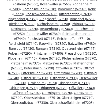
Rosheim (67560)
,
Rosenwiller (67560)
,
Roppenheim
(67480)
,
Romanswiller (67310)
,
Rohrwiller (67410)
,
Rohr
(67270)
,
Roeschwoog (67480)
,
Rittershoffen (67690)
,
Ringendorf (67350)
,
Ringeldorf (67350)
,
Rimsdorf (67260)
,
Riedseltz (67160)
,
Richtolsheim (67390)
,
Rhinau (67860)
,
Rexingen (67320)
,
Reutenbourg (67440)
,
Retschwiller
(67250)
,
Reipertswiller (67340)
,
Reinhardsmunster
(67440)
,
Reichstett (67116)
,
Reichshoffen (67110)
,
Reichsfeld (67140)
,
Rauwiller (67320)
,
Ratzwiller (67430)
,
Ranrupt (67420)
,
Rangen (67310)
,
Quatzenheim (67117)
,
Puberg (67290)
,
Printzheim (67490)
,
Preuschdorf (67250)
,
Plobsheim (67115)
,
Plaine (67420)
,
Pfulgriesheim (67370)
,
Pfettisheim (67370)
,
Pfalzweyer (67320)
,
Pfaffenhoffen
(67350)
,
Petersbach (67290)
,
Ottwiller (67320)
,
Ottrott
(67530)
,
Otterswiller (67700)
,
Ottersthal (67700)
,
Ostwald
(67540)
,
Osthouse (67150)
,
Osthoffen (67990)
,
Orschwiller
(67600)
,
Olwisheim (67170)
,
Ohnenheim (67390)
,
Ohlungen (67590)
,
Ohlungen (67170)
,
Offwiller (67340)
,
Offendorf (67850)
,
Oermingen (67970)
,
Odratzheim
(67520)
,
Obersteinbach (67510)
,
Obersteigen (67710)
,
Obersoultzbach (67330)
,
Oberschaeffolsheim (67203)
,