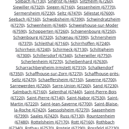
Solbach (67130)
,
Singrist (67440)
,
Siltzheim (67260)
,
Siewiller (67320)
,
Siegen (67160)
,
Sessenheim (67770)
,
Sermersheim (67230)
,
Seltz (67470)
,
Sélestat (67600)
,
Seebach (67160)
,
Schwobsheim (67390)
,
Schwindratzheim
(67270)
,
Schwenheim (67440)
,
Schweighouse-sur-Moder
(67590)
,
Schopperten (67260)
,
Schœnenbourg (67250)
,
Schœnbourg (67320)
,
Schœnau (67390)
,
Schnersheim
(67370)
,
Schleithal (67160)
,
Schirrhoffen (67240)
,
Schirrhein (67240)
,
Schirmeck (67130)
,
Schiltigheim
(67300)
,
Schillersdorf (67340)
,
Scherwiller (67750)
,
Scherlenheim (67270)
,
Scheibenhard (67630)
,
Scharrachbergheim-Irmstett (67310)
,
Schalkendorf
(67350)
,
Schaffhouse-sur-Zorn (67270)
,
Schaffhouse-près-
Seltz (67470)
,
Schaeffersheim (67150)
,
Saverne (67700)
,
Sarrewerden (67260)
,
Sarre-Union (67260)
,
Sand (67230)
,
Salmbach (67160)
,
Salenthal (67440)
,
Saint-Pierre-Bois
(67220)
,
Saint-Pierre (67140)
,
Saint-Nabor (67530)
,
Saint-
Martin (67220)
,
Saint-Jean-Saverne (67700)
,
Saint-Blaise-
la-Roche (67420)
,
Saessolsheim (67270)
,
Saasenheim
(67390)
,
Saales (67420)
,
Russ (67130)
,
Rountzenheim
(67480)
,
Rottelsheim (67170)
,
Rott (67160)
,
Rothbach
(67340)
,
Rothau (67570)
,
Rosteig (67290)
,
Rossfeld (67230)
,