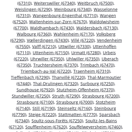
(67310)
,
Weiterswiller (67340)
,
Weitbruch (67500)
,
Weislingen (67290)
,
Weinbourg (67340)
,
Wasselonne
(67310)
,
Wangenbourg-Engenthal (67710)
,
Wangen
(67520)
,
Waltenheim-sur-Zorn (67670)
,
Waldolwisheim
(67700)
,
Waldhambach (67430)
,
Waldersbach (67130)
,
Walbourg (67360)
,
Wahlenheim (67170)
,
Volksberg
(67290)
,
Vœllerdingen (67430)
,
Villé (67220)
,
Vendenheim
(67550)
,
Valff (67210)
,
Uttwiller (67330)
,
Uttenhoffen
(67110)
,
Uttenheim (67150)
,
Urmatt (67280)
,
Urbeis
(67220)
,
Uhrwiller (67350)
,
Uhlwiller (67350)
,
Uberach
(67350)
,
Truchtersheim (67370)
,
Trimbach (67470)
,
Triembach-au-Val (67220)
,
Traenheim (67310)
,
Tieffenbach (67290)
,
Thanvillé (67220)
,
Thal-Marmoutier
(67440)
,
Thal-Drulingen (67320)
,
Surbourg (67250)
,
Sundhouse (67920)
,
Stutzheim-Offenheim (67370)
,
Stundwiller (67250)
,
Struth (67290)
,
Strasbourg (67200)
,
Strasbourg (67100)
,
Strasbourg (67000)
,
Stotzheim
(67140)
,
Still (67190)
,
Steinseltz (67160)
,
Steinbourg
(67790)
,
Steige (67220)
,
Stattmatten (67770)
,
Sparsbach
(67340)
,
Soultz-sous-Forêts (67250)
,
Soultz-les-Bains
(67120)
,
Soufflenheim (67620)
,
Souffelweyersheim (67460)
,