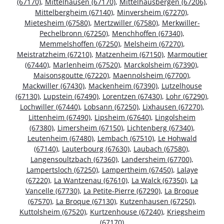
(67170)
,
Mittelhausen (67170)
,
Mittelhausbergen (67206)
,
Mittelbergheim (67140)
,
Minversheim (67270)
,
Mietesheim (67580)
,
Mertzwiller (67580)
,
Merkwiller-
Pechelbronn (67250)
,
Menchhoffen (67340)
,
Memmelshoffen (67250)
,
Melsheim (67270)
,
Meistratzheim (67210)
,
Matzenheim (67150)
,
Marmoutier
(67440)
,
Marlenheim (67520)
,
Marckolsheim (67390)
,
Maisonsgoutte (67220)
,
Maennolsheim (67700)
,
Mackwiller (67430)
,
Mackenheim (67390)
,
Lutzelhouse
(67130)
,
Lupstein (67490)
,
Lorentzen (67430)
,
Lohr (67290)
,
Lochwiller (67440)
,
Lobsann (67250)
,
Lixhausen (67270)
,
Littenheim (67490)
,
Lipsheim (67640)
,
Lingolsheim
(67380)
,
Limersheim (67150)
,
Lichtenberg (67340)
,
Leutenheim (67480)
,
Lembach (67510)
,
Le Hohwald
(67140)
,
Lauterbourg (67630)
,
Laubach (67580)
,
Langensoultzbach (67360)
,
Landersheim (67700)
,
Lampertsloch (67250)
,
Lampertheim (67450)
,
Lalaye
(67220)
,
La Wantzenau (67610)
,
La Walck (67350)
,
La
Vancelle (67730)
,
La Petite-Pierre (67290)
,
La Broque
(67570)
,
La Broque (67130)
,
Kutzenhausen (67250)
,
Kuttolsheim (67520)
,
Kurtzenhouse (67240)
,
Kriegsheim
(67170)