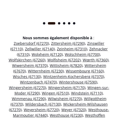
Nous sommes également disponible à
:
Zoebersdorf (67270)
,
Zittersheim (67290)
,
Zinswiller
(67110)
,
Zellwiller (67140)
,
Zeinheim (67310)
,
Zehnacker
(67310)
,
Wolxheim (67120)
,
Wolschheim (67700)
,
Wolfskirchen (67260)
,
Wolfisheim (67202)
,
Wœrth (67360)
,
Wiwersheim (67370)
,
Wittisheim (67820)
,
Wittersheim
(67670)
,
Witternheim (67230)
,
Wissembourg (67160)
,
Wisches (67130)
,
Wintzenheim-Kochersberg (67370)
,
Wintzenbach (67470)
,
Wintershouse (67590)
,
Wingersheim (67270)
,
Wingersheim (67170)
,
Wingen-sur-
Moder (67290)
,
Wingen (67510)
,
Windstein (67110)
,
Wimmenau (67290)
,
Wilwisheim (67270)
,
Willgottheim
(67370)
,
Wildersbach (67130)
,
Wickersheim-Wilshausen
(67270)
,
Weyersheim (67720)
,
Weyer (67320)
,
Westhouse-
Marmoutier (67440)
,
Westhouse (67230)
,
Westhoffen