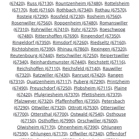
(67420)
,
Russ (67130)
,
Rountzenheim (67480)
,
Rottelsheim
(67170)
,
Rott (67160)
,
Rothbach (67340)
,
Rothau (67570)
,
Rosteig (67290)
,
Rossfeld (67230)
,
Rosheim (67560)
,
Rosenwiller (67560)
,
Roppenheim (67480)
,
Romanswiller
(67310)
,
Rohrwiller (67410)
,
Rohr (67270)
,
Roeschwoog
(67480)
,
Rittershoffen (67690)
,
Ringendorf (67350)
,
Ringeldorf (67350)
,
Rimsdorf (67260)
,
Riedseltz (67160)
,
Richtolsheim (67390)
,
Rhinau (67860)
,
Rexingen (67320)
,
Reutenbourg (67440)
,
Retschwiller (67250)
,
Reipertswiller
(67340)
,
Reinhardsmunster (67440)
,
Reichstett (67116)
,
Reichshoffen (67110)
,
Reichsfeld (67140)
,
Rauwiller
(67320)
,
Ratzwiller (67430)
,
Ranrupt (67420)
,
Rangen
(67310)
,
Quatzenheim (67117)
,
Puberg (67290)
,
Printzheim
(67490)
,
Preuschdorf (67250)
,
Plobsheim (67115)
,
Plaine
(67420)
,
Pfulgriesheim (67370)
,
Pfettisheim (67370)
,
Pfalzweyer (67320)
,
Pfaffenhoffen (67350)
,
Petersbach
(67290)
,
Ottwiller (67320)
,
Ottrott (67530)
,
Otterswiller
(67700)
,
Ottersthal (67700)
,
Ostwald (67540)
,
Osthouse
(67150)
,
Osthoffen (67990)
,
Orschwiller (67600)
,
Olwisheim (67170)
,
Ohnenheim (67390)
,
Ohlungen
(67590)
,
Ohlungen (67170)
,
Offwiller (67340)
,
Offendorf