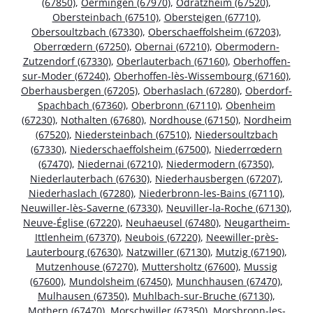
(67850)
,
Oermingen (67970)
,
Odratzheim (67520)
,
Obersteinbach (67510)
,
Obersteigen (67710)
,
Obersoultzbach (67330)
,
Oberschaeffolsheim (67203)
,
Oberrœdern (67250)
,
Obernai (67210)
,
Obermodern-
Zutzendorf (67330)
,
Oberlauterbach (67160)
,
Oberhoffen-
sur-Moder (67240)
,
Oberhoffen-lès-Wissembourg (67160)
,
Oberhausbergen (67205)
,
Oberhaslach (67280)
,
Oberdorf-
Spachbach (67360)
,
Oberbronn (67110)
,
Obenheim
(67230)
,
Nothalten (67680)
,
Nordhouse (67150)
,
Nordheim
(67520)
,
Niedersteinbach (67510)
,
Niedersoultzbach
(67330)
,
Niederschaeffolsheim (67500)
,
Niederrœdern
(67470)
,
Niedernai (67210)
,
Niedermodern (67350)
,
Niederlauterbach (67630)
,
Niederhausbergen (67207)
,
Niederhaslach (67280)
,
Niederbronn-les-Bains (67110)
,
Neuwiller-lès-Saverne (67330)
,
Neuviller-la-Roche (67130)
,
Neuve-Église (67220)
,
Neuhaeusel (67480)
,
Neugartheim-
Ittlenheim (67370)
,
Neubois (67220)
,
Neewiller-près-
Lauterbourg (67630)
,
Natzwiller (67130)
,
Mutzig (67190)
,
Mutzenhouse (67270)
,
Muttersholtz (67600)
,
Mussig
(67600)
,
Mundolsheim (67450)
,
Munchhausen (67470)
,
Mulhausen (67350)
,
Muhlbach-sur-Bruche (67130)
,
Mothern (67470)
,
Morschwiller (67350)
,
Morsbronn-les-