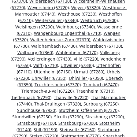
(67370)
,
Wildersbach (67130)
,
Wickersheim-Wilshausen
(67270)
,
Weyersheim (67720)
,
Weyer (67320)
,
Westhouse-
Marmoutier (67440)
,
Westhouse (67230)
,
Westhoffen
(67310)
,
Weiterswiller (67340)
,
Weitbruch (67500)
,
Weislingen (67290)
,
Weinbourg (67340)
,
Wasselonne
(67310)
,
Wangenbourg-Engenthal (67710)
,
Wangen
(67520)
,
Waltenheim-sur-Zorn (67670)
,
Waldolwisheim
(67700)
,
Waldhambach (67430)
,
Waldersbach (67130)
,
Walbourg (67360)
,
Wahlenheim (67170)
,
Volksberg
(67290)
,
Vœllerdingen (67430)
,
Villé (67220)
,
Vendenheim
(67550)
,
Valff (67210)
,
Uttwiller (67330)
,
Uttenhoffen
(67110)
,
Uttenheim (67150)
,
Urmatt (67280)
,
Urbeis
(67220)
,
Uhrwiller (67350)
,
Uhlwiller (67350)
,
Uberach
(67350)
,
Truchtersheim (67370)
,
Trimbach (67470)
,
Triembach-au-Val (67220)
,
Traenheim (67310)
,
Tieffenbach (67290)
,
Thanvillé (67220)
,
Thal-Marmoutier
(67440)
,
Thal-Drulingen (67320)
,
Surbourg (67250)
,
Sundhouse (67920)
,
Stutzheim-Offenheim (67370)
,
Stundwiller (67250)
,
Struth (67290)
,
Strasbourg (67200)
,
Strasbourg (67100)
,
Strasbourg (67000)
,
Stotzheim
(67140)
,
Still (67190)
,
Steinseltz (67160)
,
Steinbourg
(67790)
,
Steige (67220)
,
Stattmatten (67770)
,
Sparsbach