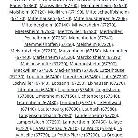
Bains (67360)
,
Monswiller (67700)
,
Mommenheim (67670)
,
Molsheim (67120)
,
Mollkirch (67190)
,
Mittelschaeffolsheim
(67170)
,
Mittelhausen (67170)
,
Mittelhausbergen (67206)
,
Mittelbergheim (67140)
,
Minversheim (67270)
,
Mietesheim (67580)
,
Mertzwiller (67580)
,
Merkwiller-
Pechelbronn (67250)
,
Menchhoffen (67340)
,
Memmelshoffen (67250)
,
Melsheim (67270)
,
Meistratzheim (67210)
,
Matzenheim (67150)
,
Marmoutier
(67440)
,
Marlenheim (67520)
,
Marckolsheim (67390)
,
Maisonsgoutte (67220)
,
Maennolsheim (67700)
,
Mackwiller (67430)
,
Mackenheim (67390)
,
Lutzelhouse
(67130)
,
Lupstein (67490)
,
Lorentzen (67430)
,
Lohr (67290)
,
Lochwiller (67440)
,
Lobsann (67250)
,
Lixhausen (67270)
,
Littenheim (67490)
,
Lipsheim (67640)
,
Lingolsheim
(67380)
,
Limersheim (67150)
,
Lichtenberg (67340)
,
Leutenheim (67480)
,
Lembach (67510)
,
Le Hohwald
(67140)
,
Lauterbourg (67630)
,
Laubach (67580)
,
Langensoultzbach (67360)
,
Landersheim (67700)
,
Lampertsloch (67250)
,
Lampertheim (67450)
,
Lalaye
(67220)
,
La Wantzenau (67610)
,
La Walck (67350)
,
La
Vancelle (67730)
,
La Petite-Pierre (67290)
,
La Broque