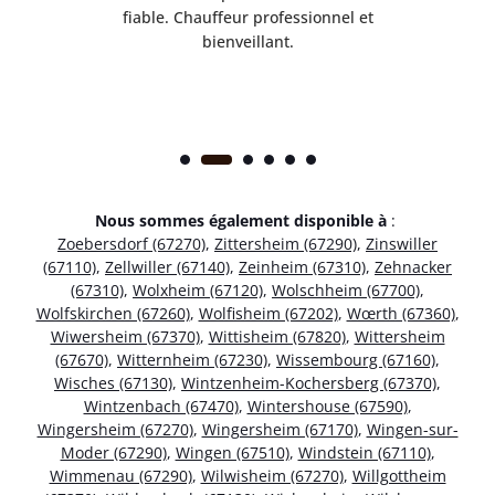
ice.
fiable. Chauffeur professionnel et
bienveillant.
Nous sommes également disponible à
:
Zoebersdorf (67270)
,
Zittersheim (67290)
,
Zinswiller
(67110)
,
Zellwiller (67140)
,
Zeinheim (67310)
,
Zehnacker
(67310)
,
Wolxheim (67120)
,
Wolschheim (67700)
,
Wolfskirchen (67260)
,
Wolfisheim (67202)
,
Wœrth (67360)
,
Wiwersheim (67370)
,
Wittisheim (67820)
,
Wittersheim
(67670)
,
Witternheim (67230)
,
Wissembourg (67160)
,
Wisches (67130)
,
Wintzenheim-Kochersberg (67370)
,
Wintzenbach (67470)
,
Wintershouse (67590)
,
Wingersheim (67270)
,
Wingersheim (67170)
,
Wingen-sur-
Moder (67290)
,
Wingen (67510)
,
Windstein (67110)
,
Wimmenau (67290)
,
Wilwisheim (67270)
,
Willgottheim