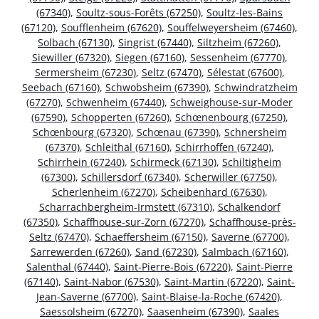
(67340)
,
Soultz-sous-Forêts (67250)
,
Soultz-les-Bains
(67120)
,
Soufflenheim (67620)
,
Souffelweyersheim (67460)
,
Solbach (67130)
,
Singrist (67440)
,
Siltzheim (67260)
,
Siewiller (67320)
,
Siegen (67160)
,
Sessenheim (67770)
,
Sermersheim (67230)
,
Seltz (67470)
,
Sélestat (67600)
,
Seebach (67160)
,
Schwobsheim (67390)
,
Schwindratzheim
(67270)
,
Schwenheim (67440)
,
Schweighouse-sur-Moder
(67590)
,
Schopperten (67260)
,
Schœnenbourg (67250)
,
Schœnbourg (67320)
,
Schœnau (67390)
,
Schnersheim
(67370)
,
Schleithal (67160)
,
Schirrhoffen (67240)
,
Schirrhein (67240)
,
Schirmeck (67130)
,
Schiltigheim
(67300)
,
Schillersdorf (67340)
,
Scherwiller (67750)
,
Scherlenheim (67270)
,
Scheibenhard (67630)
,
Scharrachbergheim-Irmstett (67310)
,
Schalkendorf
(67350)
,
Schaffhouse-sur-Zorn (67270)
,
Schaffhouse-près-
Seltz (67470)
,
Schaeffersheim (67150)
,
Saverne (67700)
,
Sarrewerden (67260)
,
Sand (67230)
,
Salmbach (67160)
,
Salenthal (67440)
,
Saint-Pierre-Bois (67220)
,
Saint-Pierre
(67140)
,
Saint-Nabor (67530)
,
Saint-Martin (67220)
,
Saint-
Jean-Saverne (67700)
,
Saint-Blaise-la-Roche (67420)
,
Saessolsheim (67270)
,
Saasenheim (67390)
,
Saales