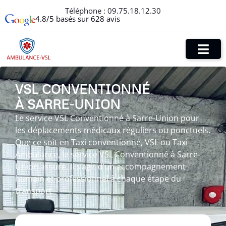
Téléphone :
09.75.18.12.30
4.8/5 basés sur 628 avis
VSL CONVENTIONNÉ
À SARRE-UNION
Le service VSL Conventionné à Sarre-Union pour
les déplacements médicaux réguliers ou ponctuels.
Que ce soit en Taxi conventionné, VSL ou Taxi
Ambulance, le service VSL Conventionné à Sarre-
Union assure. Il s’agit d’un accompagnement
humain et professionnel à chaque étape du
transport.