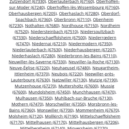
Zutzendorf (67330)
,
Oberlauterbach (67160)
,
Oberhoffen-
sur-Moder (67240)
,
Oberhoffen-lès-Wissembourg (67160)
,
Oberhausbergen (67205)
,
Oberhaslach (67280)
,
Oberdorf-
Spachbach (67360)
,
Oberbronn (67110)
,
Obenheim
(67230)
,
Nothalten (67680)
,
Nordhouse (67150)
,
Nordheim
(67520)
,
Niedersteinbach (67510)
,
Niedersoultzbach
(67330)
,
Niederschaeffolsheim (67500)
,
Niederrœdern
(67470)
,
Niedernai (67210)
,
Niedermodern (67350)
,
Niederlauterbach (67630)
,
Niederhausbergen (67207)
,
Niederhaslach (67280)
,
Niederbronn-les-Bains (67110)
,
Neuwiller-lès-Saverne (67330)
,
Neuviller-la-Roche (67130)
,
Neuve-Église (67220)
,
Neuhaeusel (67480)
,
Neugartheim-
Ittlenheim (67370)
,
Neubois (67220)
,
Neewiller-près-
Lauterbourg (67630)
,
Natzwiller (67130)
,
Mutzig (67190)
,
Mutzenhouse (67270)
,
Muttersholtz (67600)
,
Mussig
(67600)
,
Mundolsheim (67450)
,
Munchhausen (67470)
,
Mulhausen (67350)
,
Muhlbach-sur-Bruche (67130)
,
Mothern (67470)
,
Morschwiller (67350)
,
Morsbronn-les-
Bains (67360)
,
Monswiller (67700)
,
Mommenheim (67670)
,
Molsheim (67120)
,
Mollkirch (67190)
,
Mittelschaeffolsheim
(67170)
,
Mittelhausen (67170)
,
Mittelhausbergen (67206)
,
Mittelbergheim (67140)
,
Minversheim (67270)
,