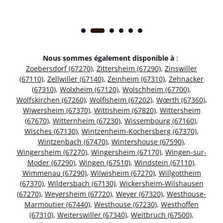
Nous sommes également disponible à
:
Zoebersdorf (67270)
,
Zittersheim (67290)
,
Zinswiller
(67110)
,
Zellwiller (67140)
,
Zeinheim (67310)
,
Zehnacker
(67310)
,
Wolxheim (67120)
,
Wolschheim (67700)
,
Wolfskirchen (67260)
,
Wolfisheim (67202)
,
Wœrth (67360)
,
Wiwersheim (67370)
,
Wittisheim (67820)
,
Wittersheim
(67670)
,
Witternheim (67230)
,
Wissembourg (67160)
,
Wisches (67130)
,
Wintzenheim-Kochersberg (67370)
,
Wintzenbach (67470)
,
Wintershouse (67590)
,
Wingersheim (67270)
,
Wingersheim (67170)
,
Wingen-sur-
Moder (67290)
,
Wingen (67510)
,
Windstein (67110)
,
Wimmenau (67290)
,
Wilwisheim (67270)
,
Willgottheim
(67370)
,
Wildersbach (67130)
,
Wickersheim-Wilshausen
(67270)
,
Weyersheim (67720)
,
Weyer (67320)
,
Westhouse-
Marmoutier (67440)
,
Westhouse (67230)
,
Westhoffen
(67310)
,
Weiterswiller (67340)
,
Weitbruch (67500)
,