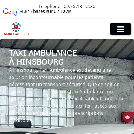
Téléphone :
09.75.18.12.30
4.8/5 basés sur 628 avis
TAXI AMBULANCE
À HINSBOURG
À Hinsbourg, Taxi Ambulance est devenu une
solution incontournable pour les patients
nécessitant un transport sécurisé. Que ce soit en
Taxi conventionné, VSL ou Taxi Ambulance, on
bénéficie d’un transport médical fiable et conforme
aux normes. L’objectif est de faciliter l’accès aux
soins tout en respectant les prescriptions
médicales.