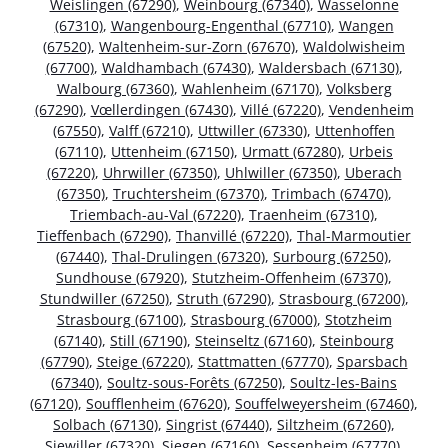
Weislingen (67290)
,
Weinbourg (67340)
,
Wasselonne
(67310)
,
Wangenbourg-Engenthal (67710)
,
Wangen
(67520)
,
Waltenheim-sur-Zorn (67670)
,
Waldolwisheim
(67700)
,
Waldhambach (67430)
,
Waldersbach (67130)
,
Walbourg (67360)
,
Wahlenheim (67170)
,
Volksberg
(67290)
,
Vœllerdingen (67430)
,
Villé (67220)
,
Vendenheim
(67550)
,
Valff (67210)
,
Uttwiller (67330)
,
Uttenhoffen
(67110)
,
Uttenheim (67150)
,
Urmatt (67280)
,
Urbeis
(67220)
,
Uhrwiller (67350)
,
Uhlwiller (67350)
,
Uberach
(67350)
,
Truchtersheim (67370)
,
Trimbach (67470)
,
Triembach-au-Val (67220)
,
Traenheim (67310)
,
Tieffenbach (67290)
,
Thanvillé (67220)
,
Thal-Marmoutier
(67440)
,
Thal-Drulingen (67320)
,
Surbourg (67250)
,
Sundhouse (67920)
,
Stutzheim-Offenheim (67370)
,
Stundwiller (67250)
,
Struth (67290)
,
Strasbourg (67200)
,
Strasbourg (67100)
,
Strasbourg (67000)
,
Stotzheim
(67140)
,
Still (67190)
,
Steinseltz (67160)
,
Steinbourg
(67790)
,
Steige (67220)
,
Stattmatten (67770)
,
Sparsbach
(67340)
,
Soultz-sous-Forêts (67250)
,
Soultz-les-Bains
(67120)
,
Soufflenheim (67620)
,
Souffelweyersheim (67460)
,
Solbach (67130)
,
Singrist (67440)
,
Siltzheim (67260)
,
Siewiller (67320)
,
Siegen (67160)
,
Sessenheim (67770)
,