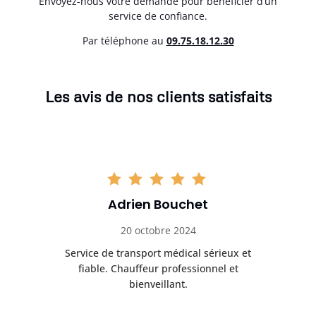
Envoyez-nous votre demande pour bénéficier d’un
service de confiance.
Par téléphone au
0
9.75.18.12.30
Les avis de nos clients satisfaits
Adrien Bouchet
20 octobre 2024
rès
Service de transport médical sérieux et
Po
ice.
fiable. Chauffeur professionnel et
bienveillant.