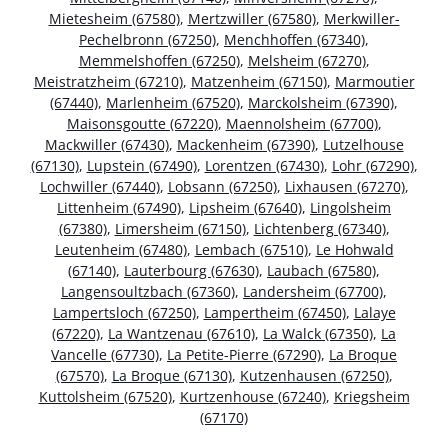
Mietesheim (67580)
,
Mertzwiller (67580)
,
Merkwiller-
Pechelbronn (67250)
,
Menchhoffen (67340)
,
Memmelshoffen (67250)
,
Melsheim (67270)
,
Meistratzheim (67210)
,
Matzenheim (67150)
,
Marmoutier
(67440)
,
Marlenheim (67520)
,
Marckolsheim (67390)
,
Maisonsgoutte (67220)
,
Maennolsheim (67700)
,
Mackwiller (67430)
,
Mackenheim (67390)
,
Lutzelhouse
(67130)
,
Lupstein (67490)
,
Lorentzen (67430)
,
Lohr (67290)
,
Lochwiller (67440)
,
Lobsann (67250)
,
Lixhausen (67270)
,
Littenheim (67490)
,
Lipsheim (67640)
,
Lingolsheim
(67380)
,
Limersheim (67150)
,
Lichtenberg (67340)
,
Leutenheim (67480)
,
Lembach (67510)
,
Le Hohwald
(67140)
,
Lauterbourg (67630)
,
Laubach (67580)
,
Langensoultzbach (67360)
,
Landersheim (67700)
,
Lampertsloch (67250)
,
Lampertheim (67450)
,
Lalaye
(67220)
,
La Wantzenau (67610)
,
La Walck (67350)
,
La
Vancelle (67730)
,
La Petite-Pierre (67290)
,
La Broque
(67570)
,
La Broque (67130)
,
Kutzenhausen (67250)
,
Kuttolsheim (67520)
,
Kurtzenhouse (67240)
,
Kriegsheim
(67170)