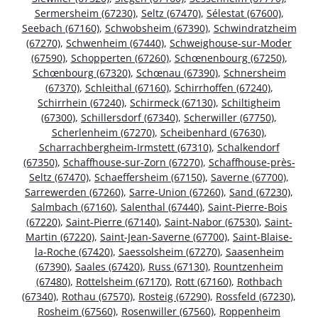
Sermersheim (67230)
,
Seltz (67470)
,
Sélestat (67600)
,
Seebach (67160)
,
Schwobsheim (67390)
,
Schwindratzheim
(67270)
,
Schwenheim (67440)
,
Schweighouse-sur-Moder
(67590)
,
Schopperten (67260)
,
Schœnenbourg (67250)
,
Schœnbourg (67320)
,
Schœnau (67390)
,
Schnersheim
(67370)
,
Schleithal (67160)
,
Schirrhoffen (67240)
,
Schirrhein (67240)
,
Schirmeck (67130)
,
Schiltigheim
(67300)
,
Schillersdorf (67340)
,
Scherwiller (67750)
,
Scherlenheim (67270)
,
Scheibenhard (67630)
,
Scharrachbergheim-Irmstett (67310)
,
Schalkendorf
(67350)
,
Schaffhouse-sur-Zorn (67270)
,
Schaffhouse-près-
Seltz (67470)
,
Schaeffersheim (67150)
,
Saverne (67700)
,
Sarrewerden (67260)
,
Sarre-Union (67260)
,
Sand (67230)
,
Salmbach (67160)
,
Salenthal (67440)
,
Saint-Pierre-Bois
(67220)
,
Saint-Pierre (67140)
,
Saint-Nabor (67530)
,
Saint-
Martin (67220)
,
Saint-Jean-Saverne (67700)
,
Saint-Blaise-
la-Roche (67420)
,
Saessolsheim (67270)
,
Saasenheim
(67390)
,
Saales (67420)
,
Russ (67130)
,
Rountzenheim
(67480)
,
Rottelsheim (67170)
,
Rott (67160)
,
Rothbach
(67340)
,
Rothau (67570)
,
Rosteig (67290)
,
Rossfeld (67230)
,
Rosheim (67560)
,
Rosenwiller (67560)
,
Roppenheim