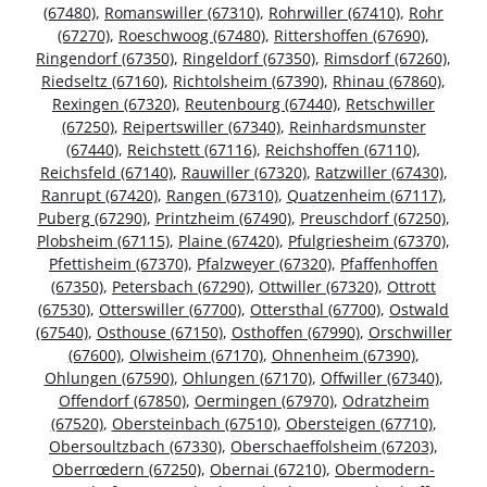
(67480)
,
Romanswiller (67310)
,
Rohrwiller (67410)
,
Rohr
(67270)
,
Roeschwoog (67480)
,
Rittershoffen (67690)
,
Ringendorf (67350)
,
Ringeldorf (67350)
,
Rimsdorf (67260)
,
Riedseltz (67160)
,
Richtolsheim (67390)
,
Rhinau (67860)
,
Rexingen (67320)
,
Reutenbourg (67440)
,
Retschwiller
(67250)
,
Reipertswiller (67340)
,
Reinhardsmunster
(67440)
,
Reichstett (67116)
,
Reichshoffen (67110)
,
Reichsfeld (67140)
,
Rauwiller (67320)
,
Ratzwiller (67430)
,
Ranrupt (67420)
,
Rangen (67310)
,
Quatzenheim (67117)
,
Puberg (67290)
,
Printzheim (67490)
,
Preuschdorf (67250)
,
Plobsheim (67115)
,
Plaine (67420)
,
Pfulgriesheim (67370)
,
Pfettisheim (67370)
,
Pfalzweyer (67320)
,
Pfaffenhoffen
(67350)
,
Petersbach (67290)
,
Ottwiller (67320)
,
Ottrott
(67530)
,
Otterswiller (67700)
,
Ottersthal (67700)
,
Ostwald
(67540)
,
Osthouse (67150)
,
Osthoffen (67990)
,
Orschwiller
(67600)
,
Olwisheim (67170)
,
Ohnenheim (67390)
,
Ohlungen (67590)
,
Ohlungen (67170)
,
Offwiller (67340)
,
Offendorf (67850)
,
Oermingen (67970)
,
Odratzheim
(67520)
,
Obersteinbach (67510)
,
Obersteigen (67710)
,
Obersoultzbach (67330)
,
Oberschaeffolsheim (67203)
,
Oberrœdern (67250)
,
Obernai (67210)
,
Obermodern-