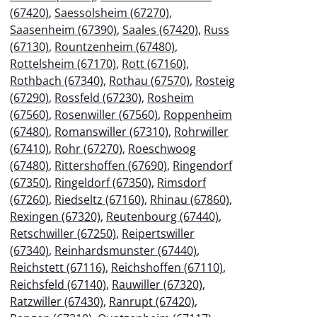
(67420)
,
Saessolsheim (67270)
,
Saasenheim (67390)
,
Saales (67420)
,
Russ
(67130)
,
Rountzenheim (67480)
,
Rottelsheim (67170)
,
Rott (67160)
,
Rothbach (67340)
,
Rothau (67570)
,
Rosteig
(67290)
,
Rossfeld (67230)
,
Rosheim
(67560)
,
Rosenwiller (67560)
,
Roppenheim
(67480)
,
Romanswiller (67310)
,
Rohrwiller
(67410)
,
Rohr (67270)
,
Roeschwoog
(67480)
,
Rittershoffen (67690)
,
Ringendorf
(67350)
,
Ringeldorf (67350)
,
Rimsdorf
(67260)
,
Riedseltz (67160)
,
Rhinau (67860)
,
Rexingen (67320)
,
Reutenbourg (67440)
,
Retschwiller (67250)
,
Reipertswiller
(67340)
,
Reinhardsmunster (67440)
,
Reichstett (67116)
,
Reichshoffen (67110)
,
Reichsfeld (67140)
,
Rauwiller (67320)
,
Ratzwiller (67430)
,
Ranrupt (67420)
,