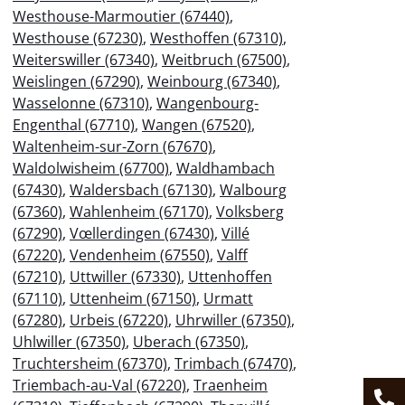
Westhouse-Marmoutier (67440)
,
Westhouse (67230)
,
Westhoffen (67310)
,
Weiterswiller (67340)
,
Weitbruch (67500)
,
Weislingen (67290)
,
Weinbourg (67340)
,
Wasselonne (67310)
,
Wangenbourg-
Engenthal (67710)
,
Wangen (67520)
,
Waltenheim-sur-Zorn (67670)
,
Waldolwisheim (67700)
,
Waldhambach
(67430)
,
Waldersbach (67130)
,
Walbourg
(67360)
,
Wahlenheim (67170)
,
Volksberg
(67290)
,
Vœllerdingen (67430)
,
Villé
(67220)
,
Vendenheim (67550)
,
Valff
(67210)
,
Uttwiller (67330)
,
Uttenhoffen
(67110)
,
Uttenheim (67150)
,
Urmatt
(67280)
,
Urbeis (67220)
,
Uhrwiller (67350)
,
Uhlwiller (67350)
,
Uberach (67350)
,
Truchtersheim (67370)
,
Trimbach (67470)
,
Triembach-au-Val (67220)
,
Traenheim