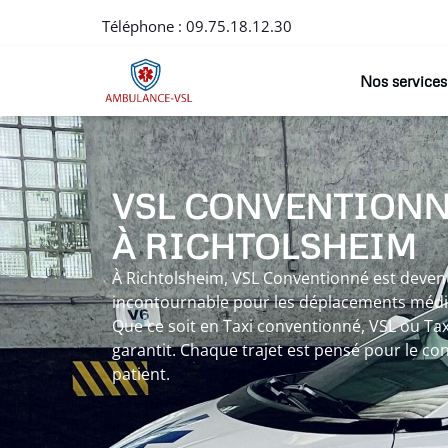
Téléphone :
09.75.18.12.30
Nos services
VSL CONVENTION
À RICHTOLSHEIM
À Richtolsheim, VSL Conventionné est deven
incontournable pour les déplacements médic
Que ce soit en Taxi conventionné, VSL ou Ta
garantit. Chaque trajet est pensé pour le con
patient.