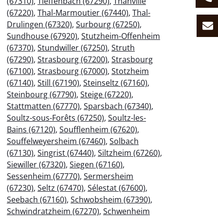
(67310)
,
Tieffenbach (67290)
,
Thanvillé
(67220)
,
Thal-Marmoutier (67440)
,
Thal-
Drulingen (67320)
,
Surbourg (67250)
,
Sundhouse (67920)
,
Stutzheim-Offenheim
(67370)
,
Stundwiller (67250)
,
Struth
(67290)
,
Strasbourg (67200)
,
Strasbourg
(67100)
,
Strasbourg (67000)
,
Stotzheim
(67140)
,
Still (67190)
,
Steinseltz (67160)
,
Steinbourg (67790)
,
Steige (67220)
,
Stattmatten (67770)
,
Sparsbach (67340)
,
Soultz-sous-Forêts (67250)
,
Soultz-les-
Bains (67120)
,
Soufflenheim (67620)
,
Souffelweyersheim (67460)
,
Solbach
(67130)
,
Singrist (67440)
,
Siltzheim (67260)
,
Siewiller (67320)
,
Siegen (67160)
,
Sessenheim (67770)
,
Sermersheim
(67230)
,
Seltz (67470)
,
Sélestat (67600)
,
Seebach (67160)
,
Schwobsheim (67390)
,
Schwindratzheim (67270)
,
Schwenheim