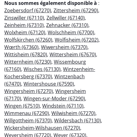
Nous sommes également disponible à
:
Zoebersdorf (67270)
,
Zittersheim (67290)
,
Zinswiller (67110)
,
Zellwiller (67140)
,
Zeinheim (67310)
,
Zehnacker (67310)
,
Wolxheim (67120)
,
Wolschheim (67700)
,
Wolfskirchen (67260)
,
Wolfisheim (67202)
,
Wœrth (67360)
,
Wiwersheim (67370)
,
Wittisheim (67820)
,
Wittersheim (67670)
,
Witternheim (67230)
,
Wissembourg
(67160)
,
Wisches (67130)
,
Wintzenheim-
Kochersberg (67370)
,
Wintzenbach
(67470)
,
Wintershouse (67590)
,
Wingersheim (67270)
,
Wingersheim
(67170)
,
Wingen-sur-Moder (67290)
,
Wingen (67510)
,
Windstein (67110)
,
Wimmenau (67290)
,
Wilwisheim (67270)
,
Willgottheim (67370)
,
Wildersbach (67130)
,
Wickersheim-Wilshausen (67270)
,
Weyersheim (67720)
,
Weyer (67320)
,