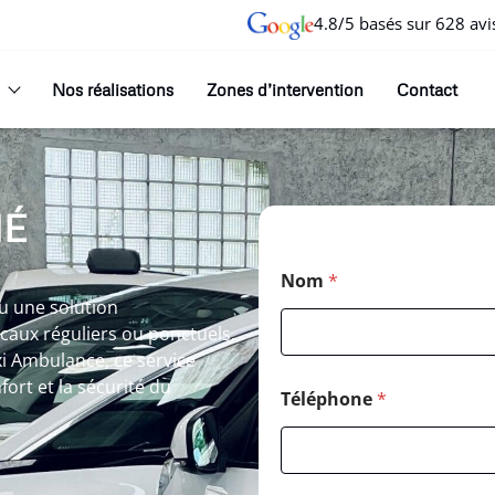
4.8/5 basés sur 628 avi
Nos réalisations
Zones d’intervention
Contact
NÉ
Nom
*
u une solution
aux réguliers ou ponctuels.
xi Ambulance, ce service
fort et la sécurité du
Téléphone
*