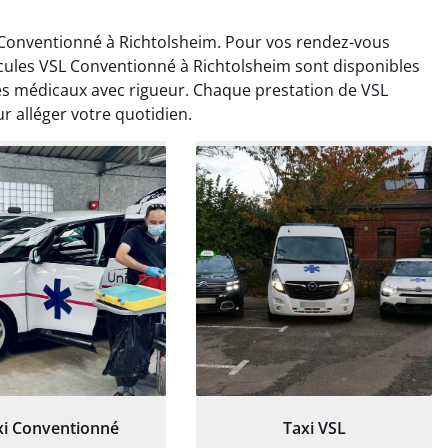
Conventionné à Richtolsheim. Pour vos rendez-vous
cules VSL Conventionné à Richtolsheim sont disponibles
es médicaux avec rigueur. Chaque prestation de VSL
 alléger votre quotidien.
ud Deschamps
Jérémy Ferrand
0 janvier 2025
8 septembre 2024
tisfait du transport,
Transport ponctuel et
s’est bien déroulé.
personnel très attentionné.
feur à l’écoute et
Très satisfait du service.
patient.
xi Conventionné
Taxi VSL