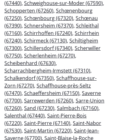
(67440)
,
Schweighouse-sur-Moder (67590)
,
Schopperten (67260)
,
Schœnenbourg
(67250)
,
Schœnbourg (67320)
,
Schœnau
(67390)
,
Schnersheim (67370)
,
Schleithal
(67160)
,
Schirrhoffen (67240)
,
Schirrhein
(67240)
,
Schirmeck (67130)
,
Schiltigheim
(67300)
,
Schillersdorf (67340)
,
Scherwiller
(67750)
,
Scherlenheim (67270)
,
Scheibenhard (67630)
,
Scharrachbergheim-Irmstett (67310)
,
Schalkendorf (67350)
,
Schaffhouse-sur-
Zorn (67270)
,
Schaffhouse-près-Seltz
(67470)
,
Schaeffersheim (67150)
,
Saverne
(67700)
,
Sarrewerden (67260)
,
Sarre-Union
(67260)
,
Sand (67230)
,
Salmbach (67160)
,
Salenthal (67440)
,
Saint-Pierre-Bois
(67220)
,
Saint-Pierre (67140)
,
Saint-Nabor
(67530)
,
Saint-Martin (67220)
,
Saint-Jean-
Saverne (67700)
,
Saint-Blaise-la-Roche