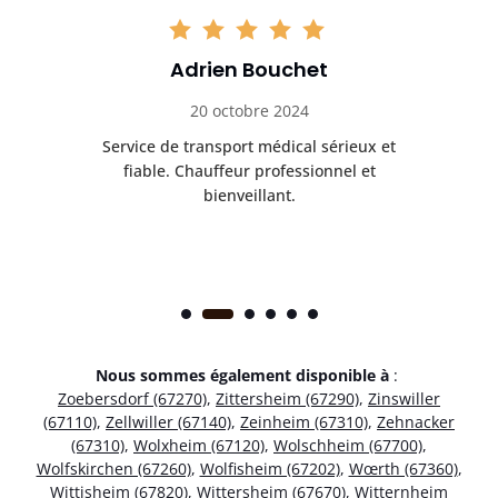
Adrien Bouchet
20 octobre 2024
rès
Service de transport médical sérieux et
Po
ice.
fiable. Chauffeur professionnel et
bienveillant.
Nous sommes également disponible à
:
Zoebersdorf (67270)
,
Zittersheim (67290)
,
Zinswiller
(67110)
,
Zellwiller (67140)
,
Zeinheim (67310)
,
Zehnacker
(67310)
,
Wolxheim (67120)
,
Wolschheim (67700)
,
Wolfskirchen (67260)
,
Wolfisheim (67202)
,
Wœrth (67360)
,
Wittisheim (67820)
,
Wittersheim (67670)
,
Witternheim