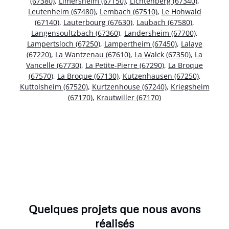
(67380)
,
Limersheim (67150)
,
Lichtenberg (67340)
,
Leutenheim (67480)
,
Lembach (67510)
,
Le Hohwald
(67140)
,
Lauterbourg (67630)
,
Laubach (67580)
,
Langensoultzbach (67360)
,
Landersheim (67700)
,
Lampertsloch (67250)
,
Lampertheim (67450)
,
Lalaye
(67220)
,
La Wantzenau (67610)
,
La Walck (67350)
,
La
Vancelle (67730)
,
La Petite-Pierre (67290)
,
La Broque
(67570)
,
La Broque (67130)
,
Kutzenhausen (67250)
,
Kuttolsheim (67520)
,
Kurtzenhouse (67240)
,
Kriegsheim
(67170)
,
Krautwiller (67170)
Quelques projets que nous avons
réalisés