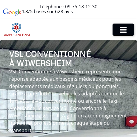
Téléphone :
09.75.18.12.30
4.8/5 basés sur 628 avis
VSL CONVENTIONNÉ
À WIWERSHEIM
VSL Conventionné à Wiwersheim représente une
réponse adaptée aux besoins médicaux pour les
déplacements médicaux réguliers ou ponctuels.
Grâce à une flotte de véhicules adaptés comme le
Taxi VSL, le VSL conventionné ou encore le Taxi
Ambulance, le service VSL Conventionné à
Wiwersheim assure. Il s’agit d’un accompagnement
humain et professionnel à chaque étape du
transport.