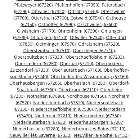
Pfalzweyer (67320)
,
Pfaffenhoffen (67350)
,
Petersbach
(67290)
,
Ottwiller (67320)
,
Ottrott (67530)
,
Otterswiller
(67700)
,
Ottersthal (67700)
,
Ostwald (67540)
,
Osthouse
(67150)
,
Osthoffen (67990)
,
Orschwiller (67600)
,
Olwisheim (67170)
,
Ohnenheim (67390)
,
Ohlungen
(67590)
,
Ohlungen (67170)
,
Offwiller (67340)
,
Offendorf
(67850)
,
Oermingen (67970)
,
Odratzheim (67520)
,
Obersteinbach (67510)
,
Obersteigen (67710)
,
Obersoultzbach (67330)
,
Oberschaeffolsheim (67203)
,
Oberrœdern (67250)
,
Obernai (67210)
,
Obermodern-
Zutzendorf (67330)
,
Oberlauterbach (67160)
,
Oberhoffen-
sur-Moder (67240)
,
Oberhoffen-lès-Wissembourg (67160)
,
Oberhausbergen (67205)
,
Oberhaslach (67280)
,
Oberdorf-
Spachbach (67360)
,
Oberbronn (67110)
,
Obenheim
(67230)
,
Nothalten (67680)
,
Nordhouse (67150)
,
Nordheim
(67520)
,
Niedersteinbach (67510)
,
Niedersoultzbach
(67330)
,
Niederschaeffolsheim (67500)
,
Niederrœdern
(67470)
,
Niedernai (67210)
,
Niedermodern (67350)
,
Niederlauterbach (67630)
,
Niederhausbergen (67207)
,
Niederhaslach (67280)
,
Niederbronn-les-Bains (67110)
,
Neuwiller-lès-Saverne (67330)
,
Neuviller-la-Roche (67130)
,