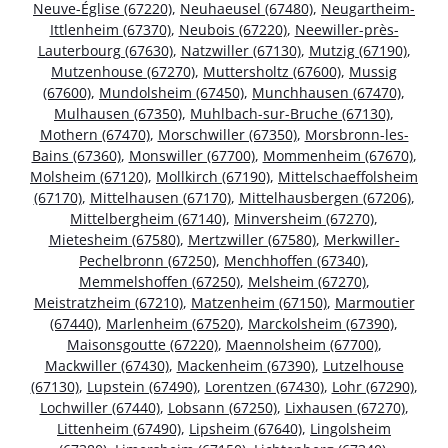
Neuve-Église (67220)
,
Neuhaeusel (67480)
,
Neugartheim-
Ittlenheim (67370)
,
Neubois (67220)
,
Neewiller-près-
Lauterbourg (67630)
,
Natzwiller (67130)
,
Mutzig (67190)
,
Mutzenhouse (67270)
,
Muttersholtz (67600)
,
Mussig
(67600)
,
Mundolsheim (67450)
,
Munchhausen (67470)
,
Mulhausen (67350)
,
Muhlbach-sur-Bruche (67130)
,
Mothern (67470)
,
Morschwiller (67350)
,
Morsbronn-les-
Bains (67360)
,
Monswiller (67700)
,
Mommenheim (67670)
,
Molsheim (67120)
,
Mollkirch (67190)
,
Mittelschaeffolsheim
(67170)
,
Mittelhausen (67170)
,
Mittelhausbergen (67206)
,
Mittelbergheim (67140)
,
Minversheim (67270)
,
Mietesheim (67580)
,
Mertzwiller (67580)
,
Merkwiller-
Pechelbronn (67250)
,
Menchhoffen (67340)
,
Memmelshoffen (67250)
,
Melsheim (67270)
,
Meistratzheim (67210)
,
Matzenheim (67150)
,
Marmoutier
(67440)
,
Marlenheim (67520)
,
Marckolsheim (67390)
,
Maisonsgoutte (67220)
,
Maennolsheim (67700)
,
Mackwiller (67430)
,
Mackenheim (67390)
,
Lutzelhouse
(67130)
,
Lupstein (67490)
,
Lorentzen (67430)
,
Lohr (67290)
,
Lochwiller (67440)
,
Lobsann (67250)
,
Lixhausen (67270)
,
Littenheim (67490)
,
Lipsheim (67640)
,
Lingolsheim