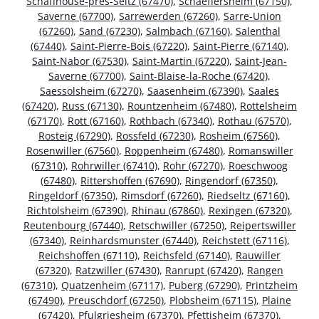
Schaffhouse-près-Seltz (67470)
,
Schaeffersheim (67150)
,
Saverne (67700)
,
Sarrewerden (67260)
,
Sarre-Union
(67260)
,
Sand (67230)
,
Salmbach (67160)
,
Salenthal
(67440)
,
Saint-Pierre-Bois (67220)
,
Saint-Pierre (67140)
,
Saint-Nabor (67530)
,
Saint-Martin (67220)
,
Saint-Jean-
Saverne (67700)
,
Saint-Blaise-la-Roche (67420)
,
Saessolsheim (67270)
,
Saasenheim (67390)
,
Saales
(67420)
,
Russ (67130)
,
Rountzenheim (67480)
,
Rottelsheim
(67170)
,
Rott (67160)
,
Rothbach (67340)
,
Rothau (67570)
,
Rosteig (67290)
,
Rossfeld (67230)
,
Rosheim (67560)
,
Rosenwiller (67560)
,
Roppenheim (67480)
,
Romanswiller
(67310)
,
Rohrwiller (67410)
,
Rohr (67270)
,
Roeschwoog
(67480)
,
Rittershoffen (67690)
,
Ringendorf (67350)
,
Ringeldorf (67350)
,
Rimsdorf (67260)
,
Riedseltz (67160)
,
Richtolsheim (67390)
,
Rhinau (67860)
,
Rexingen (67320)
,
Reutenbourg (67440)
,
Retschwiller (67250)
,
Reipertswiller
(67340)
,
Reinhardsmunster (67440)
,
Reichstett (67116)
,
Reichshoffen (67110)
,
Reichsfeld (67140)
,
Rauwiller
(67320)
,
Ratzwiller (67430)
,
Ranrupt (67420)
,
Rangen
(67310)
,
Quatzenheim (67117)
,
Puberg (67290)
,
Printzheim
(67490)
,
Preuschdorf (67250)
,
Plobsheim (67115)
,
Plaine
(67420)
,
Pfulgriesheim (67370)
,
Pfettisheim (67370)
,