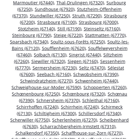
Marmoutier (67440)
,
Thal-Drulingen (67320)
,
Surbourg
(67250)
,
Sundhouse (67920)
,
Stutzheim-Offenheim
(67370)
,
Stundwiller (67250)
,
Struth (67290)
,
Strasbourg
(67200)
,
Strasbourg (67100)
,
Strasbourg (67000)
,
Stotzheim (67140)
,
Still (67190)
,
Steinseltz (67160)
,
Steinbourg (67790)
,
Steige (67220)
,
Stattmatten (67770)
,
Sparsbach (67340)
,
Soultz-sous-Forêts (67250)
,
Soultz-les-
Bains (67120)
,
Soufflenheim (67620)
,
Souffelweyersheim
(67460)
,
Solbach (67130)
,
Singrist (67440)
,
Siltzheim
(67260)
,
Siewiller (67320)
,
Siegen (67160)
,
Sessenheim
(67770)
,
Sermersheim (67230)
,
Seltz (67470)
,
Sélestat
(67600)
,
Seebach (67160)
,
Schwobsheim (67390)
,
Schwindratzheim (67270)
,
Schwenheim (67440)
,
Schweighouse-sur-Moder (67590)
,
Schopperten (67260)
,
Schœnenbourg (67250)
,
Schœnbourg (67320)
,
Schœnau
(67390)
,
Schnersheim (67370)
,
Schleithal (67160)
,
Schirrhoffen (67240)
,
Schirrhein (67240)
,
Schirmeck
(67130)
,
Schiltigheim (67300)
,
Schillersdorf (67340)
,
Scherwiller (67750)
,
Scherlenheim (67270)
,
Scheibenhard
(67630)
,
Scharrachbergheim-Irmstett (67310)
,
Schalkendorf (67350)
,
Schaffhouse-sur-Zorn (67270)
,