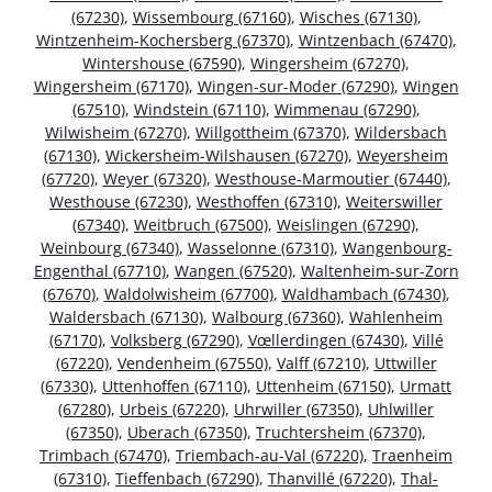
(67230)
,
Wissembourg (67160)
,
Wisches (67130)
,
Wintzenheim-Kochersberg (67370)
,
Wintzenbach (67470)
,
Wintershouse (67590)
,
Wingersheim (67270)
,
Wingersheim (67170)
,
Wingen-sur-Moder (67290)
,
Wingen
(67510)
,
Windstein (67110)
,
Wimmenau (67290)
,
Wilwisheim (67270)
,
Willgottheim (67370)
,
Wildersbach
(67130)
,
Wickersheim-Wilshausen (67270)
,
Weyersheim
(67720)
,
Weyer (67320)
,
Westhouse-Marmoutier (67440)
,
Westhouse (67230)
,
Westhoffen (67310)
,
Weiterswiller
(67340)
,
Weitbruch (67500)
,
Weislingen (67290)
,
Weinbourg (67340)
,
Wasselonne (67310)
,
Wangenbourg-
Engenthal (67710)
,
Wangen (67520)
,
Waltenheim-sur-Zorn
(67670)
,
Waldolwisheim (67700)
,
Waldhambach (67430)
,
Waldersbach (67130)
,
Walbourg (67360)
,
Wahlenheim
(67170)
,
Volksberg (67290)
,
Vœllerdingen (67430)
,
Villé
(67220)
,
Vendenheim (67550)
,
Valff (67210)
,
Uttwiller
(67330)
,
Uttenhoffen (67110)
,
Uttenheim (67150)
,
Urmatt
(67280)
,
Urbeis (67220)
,
Uhrwiller (67350)
,
Uhlwiller
(67350)
,
Uberach (67350)
,
Truchtersheim (67370)
,
Trimbach (67470)
,
Triembach-au-Val (67220)
,
Traenheim
(67310)
,
Tieffenbach (67290)
,
Thanvillé (67220)
,
Thal-