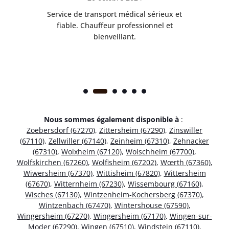
rès
Service de transport médical sérieux et
Po
ice.
fiable. Chauffeur professionnel et
bienveillant.
Nous sommes également disponible à
:
Zoebersdorf (67270)
,
Zittersheim (67290)
,
Zinswiller
(67110)
,
Zellwiller (67140)
,
Zeinheim (67310)
,
Zehnacker
(67310)
,
Wolxheim (67120)
,
Wolschheim (67700)
,
Wolfskirchen (67260)
,
Wolfisheim (67202)
,
Wœrth (67360)
,
Wiwersheim (67370)
,
Wittisheim (67820)
,
Wittersheim
(67670)
,
Witternheim (67230)
,
Wissembourg (67160)
,
Wisches (67130)
,
Wintzenheim-Kochersberg (67370)
,
Wintzenbach (67470)
,
Wintershouse (67590)
,
Wingersheim (67270)
,
Wingersheim (67170)
,
Wingen-sur-
Moder (67290)
,
Wingen (67510)
,
Windstein (67110)
,