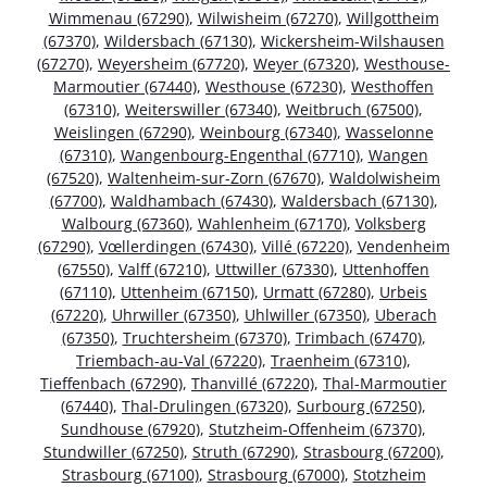
Wimmenau (67290)
,
Wilwisheim (67270)
,
Willgottheim
(67370)
,
Wildersbach (67130)
,
Wickersheim-Wilshausen
(67270)
,
Weyersheim (67720)
,
Weyer (67320)
,
Westhouse-
Marmoutier (67440)
,
Westhouse (67230)
,
Westhoffen
(67310)
,
Weiterswiller (67340)
,
Weitbruch (67500)
,
Weislingen (67290)
,
Weinbourg (67340)
,
Wasselonne
(67310)
,
Wangenbourg-Engenthal (67710)
,
Wangen
(67520)
,
Waltenheim-sur-Zorn (67670)
,
Waldolwisheim
(67700)
,
Waldhambach (67430)
,
Waldersbach (67130)
,
Walbourg (67360)
,
Wahlenheim (67170)
,
Volksberg
(67290)
,
Vœllerdingen (67430)
,
Villé (67220)
,
Vendenheim
(67550)
,
Valff (67210)
,
Uttwiller (67330)
,
Uttenhoffen
(67110)
,
Uttenheim (67150)
,
Urmatt (67280)
,
Urbeis
(67220)
,
Uhrwiller (67350)
,
Uhlwiller (67350)
,
Uberach
(67350)
,
Truchtersheim (67370)
,
Trimbach (67470)
,
Triembach-au-Val (67220)
,
Traenheim (67310)
,
Tieffenbach (67290)
,
Thanvillé (67220)
,
Thal-Marmoutier
(67440)
,
Thal-Drulingen (67320)
,
Surbourg (67250)
,
Sundhouse (67920)
,
Stutzheim-Offenheim (67370)
,
Stundwiller (67250)
,
Struth (67290)
,
Strasbourg (67200)
,
Strasbourg (67100)
,
Strasbourg (67000)
,
Stotzheim