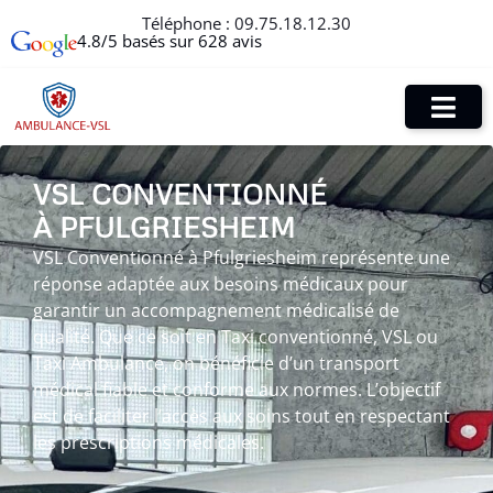
Téléphone :
09.75.18.12.30
4.8/5 basés sur 628 avis
VSL CONVENTIONNÉ
À PFULGRIESHEIM
VSL Conventionné à Pfulgriesheim représente une
réponse adaptée aux besoins médicaux pour
garantir un accompagnement médicalisé de
qualité. Que ce soit en Taxi conventionné, VSL ou
Taxi Ambulance, on bénéficie d’un transport
médical fiable et conforme aux normes. L’objectif
est de faciliter l’accès aux soins tout en respectant
les prescriptions médicales.