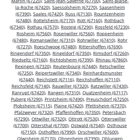
Martin (67220)
,
Saint-Jean-Saverne (67700)
,
Saint-Blaise-
la-Roche (67420)
,
Saessolsheim (67270)
,
Saasenheim
(67390)
,
Saales (67420)
,
Russ (67130)
,
Rountzenheim
(67480)
,
Rottelsheim (67170)
,
Rott (67160)
,
Rothbach
(67340)
,
Rothau (67570)
,
Rosteig (67290)
,
Rossfeld (67230)
,
Rosheim (67560)
,
Rosenwiller (67560)
,
Roppenheim
(67480)
,
Romanswiller (67310)
,
Rohrwiller (67410)
,
Rohr
(67270)
,
Roeschwoog (67480)
,
Rittershoffen (67690)
,
Ringendorf (67350)
,
Ringeldorf (67350)
,
Rimsdorf (67260)
,
Riedseltz (67160)
,
Richtolsheim (67390)
,
Rhinau (67860)
,
Rexingen (67320)
,
Reutenbourg (67440)
,
Retschwiller
(67250)
,
Reipertswiller (67340)
,
Reinhardsmunster
(67440)
,
Reichstett (67116)
,
Reichshoffen (67110)
,
Reichsfeld (67140)
,
Rauwiller (67320)
,
Ratzwiller (67430)
,
Ranrupt (67420)
,
Rangen (67310)
,
Quatzenheim (67117)
,
Puberg (67290)
,
Printzheim (67490)
,
Preuschdorf (67250)
,
Plobsheim (67115)
,
Plaine (67420)
,
Pfettisheim (67370)
,
Pfalzweyer (67320)
,
Pfaffenhoffen (67350)
,
Petersbach
(67290)
,
Ottwiller (67320)
,
Ottrott (67530)
,
Otterswiller
(67700)
,
Ottersthal (67700)
,
Ostwald (67540)
,
Osthouse
(67150)
,
Osthoffen (67990)
,
Orschwiller (67600)
,
Olwisheim (67170)
,
Ohnenheim (67390)
,
Ohlungen