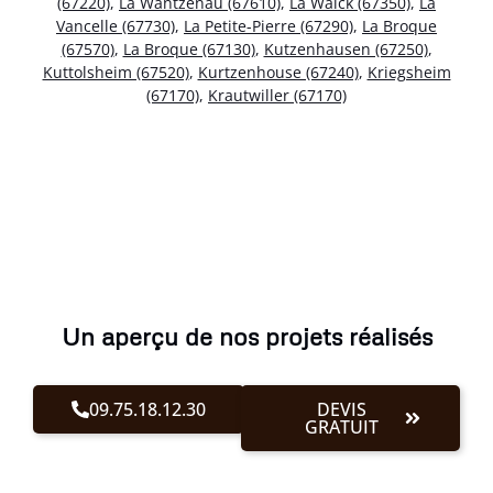
(67220)
,
La Wantzenau (67610)
,
La Walck (67350)
,
La
Vancelle (67730)
,
La Petite-Pierre (67290)
,
La Broque
(67570)
,
La Broque (67130)
,
Kutzenhausen (67250)
,
Kuttolsheim (67520)
,
Kurtzenhouse (67240)
,
Kriegsheim
(67170)
,
Krautwiller (67170)
Un aperçu de nos projets réalisés
09.75.18.12.30
DEVIS
GRATUIT