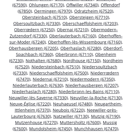
(67590)
,
Ohlungen (67170)
,
Offwiller (67340)
,
Offendorf
(67850)
,
Oermingen (67970)
,
Odratzheim (67520)
,
Obersteinbach (67510)
,
Obersteigen (67710)
,
Obersoultzbach (67330)
,
Oberschaeffolsheim (67203)
,
Oberrœdern (67250)
,
Obernai (67210)
,
Obermodern-
Zutzendorf (67330)
,
Oberlauterbach (67160)
,
Oberhoffen-
sur-Moder (67240)
,
Oberhoffen-lès-Wissembourg (67160)
,
Oberhausbergen (67205)
,
Oberhaslach (67280)
,
Oberdorf-
Spachbach (67360)
,
Oberbronn (67110)
,
Obenheim
(67230)
,
Nothalten (67680)
,
Nordhouse (67150)
,
Nordheim
(67520)
,
Niedersteinbach (67510)
,
Niedersoultzbach
(67330)
,
Niederschaeffolsheim (67500)
,
Niederrœdern
(67470)
,
Niedernai (67210)
,
Niedermodern (67350)
,
Niederlauterbach (67630)
,
Niederhausbergen (67207)
,
Niederhaslach (67280)
,
Niederbronn-les-Bains (67110)
,
Neuwiller-lès-Saverne (67330)
,
Neuviller-la-Roche (67130)
,
Neuve-Église (67220)
,
Neuhaeusel (67480)
,
Neugartheim-
Ittlenheim (67370)
,
Neubois (67220)
,
Neewiller-près-
Lauterbourg (67630)
,
Natzwiller (67130)
,
Mutzig (67190)
,
Mutzenhouse (67270)
,
Muttersholtz (67600)
,
Mussig
(67600)
,
Mundolsheim (67450)
,
Munchhausen (67470)
,