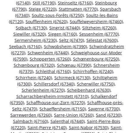
(67140)
,
Still (67190)
,
Steinseltz (67160)
,
Steinbourg
(67790)
,
Steige (67220)
,
Stattmatten (67770)
,
Sparsbach
(67340)
,
Soultz-sous-Forêts (67250)
,
Soultz-les-Bains
(67120)
,
Soufflenheim (67620)
,
Souffelweyersheim (67460)
,
Solbach (67130)
,
Singrist (67440)
,
Siltzheim (67260)
,
Siewiller (67320)
,
Siegen (67160)
,
Sessenheim (67770)
,
Sermersheim (67230)
,
Seltz (67470)
,
Sélestat (67600)
,
Seebach (67160)
,
Schwobsheim (67390)
,
Schwindratzheim
(67270)
,
Schwenheim (67440)
,
Schweighouse-sur-Moder
(67590)
,
Schopperten (67260)
,
Schœnenbourg (67250)
,
Schœnbourg (67320)
,
Schœnau (67390)
,
Schnersheim
(67370)
,
Schleithal (67160)
,
Schirrhoffen (67240)
,
Schirrhein (67240)
,
Schirmeck (67130)
,
Schiltigheim
(67300)
,
Schillersdorf (67340)
,
Scherwiller (67750)
,
Scherlenheim (67270)
,
Scheibenhard (67630)
,
Scharrachbergheim-Irmstett (67310)
,
Schalkendorf
(67350)
,
Schaffhouse-sur-Zorn (67270)
,
Schaffhouse-près-
Seltz (67470)
,
Schaeffersheim (67150)
,
Saverne (67700)
,
Sarrewerden (67260)
,
Sarre-Union (67260)
,
Sand (67230)
,
Salmbach (67160)
,
Salenthal (67440)
,
Saint-Pierre-Bois
(67220)
,
Saint-Pierre (67140)
,
Saint-Nabor (67530)
,
Saint-