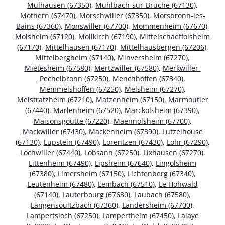
Mulhausen (67350)
,
Muhlbach-sur-Bruche (67130)
,
Mothern (67470)
,
Morschwiller (67350)
,
Morsbronn-les-
Bains (67360)
,
Monswiller (67700)
,
Mommenheim (67670)
,
Molsheim (67120)
,
Mollkirch (67190)
,
Mittelschaeffolsheim
(67170)
,
Mittelhausen (67170)
,
Mittelhausbergen (67206)
,
Mittelbergheim (67140)
,
Minversheim (67270)
,
Mietesheim (67580)
,
Mertzwiller (67580)
,
Merkwiller-
Pechelbronn (67250)
,
Menchhoffen (67340)
,
Memmelshoffen (67250)
,
Melsheim (67270)
,
Meistratzheim (67210)
,
Matzenheim (67150)
,
Marmoutier
(67440)
,
Marlenheim (67520)
,
Marckolsheim (67390)
,
Maisonsgoutte (67220)
,
Maennolsheim (67700)
,
Mackwiller (67430)
,
Mackenheim (67390)
,
Lutzelhouse
(67130)
,
Lupstein (67490)
,
Lorentzen (67430)
,
Lohr (67290)
,
Lochwiller (67440)
,
Lobsann (67250)
,
Lixhausen (67270)
,
Littenheim (67490)
,
Lipsheim (67640)
,
Lingolsheim
(67380)
,
Limersheim (67150)
,
Lichtenberg (67340)
,
Leutenheim (67480)
,
Lembach (67510)
,
Le Hohwald
(67140)
,
Lauterbourg (67630)
,
Laubach (67580)
,
Langensoultzbach (67360)
,
Landersheim (67700)
,
Lampertsloch (67250)
,
Lampertheim (67450)
,
Lalaye