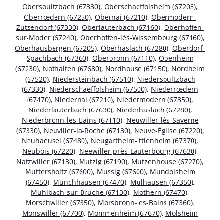
Obersoultzbach (67330)
,
Oberschaeffolsheim (67203)
,
Oberrœdern (67250)
,
Obernai (67210)
,
Obermodern-
Zutzendorf (67330)
,
Oberlauterbach (67160)
,
Oberhoffen-
sur-Moder (67240)
,
Oberhoffen-lès-Wissembourg (67160)
,
Oberhausbergen (67205)
,
Oberhaslach (67280)
,
Oberdorf-
Spachbach (67360)
,
Oberbronn (67110)
,
Obenheim
(67230)
,
Nothalten (67680)
,
Nordhouse (67150)
,
Nordheim
(67520)
,
Niedersteinbach (67510)
,
Niedersoultzbach
(67330)
,
Niederschaeffolsheim (67500)
,
Niederrœdern
(67470)
,
Niedernai (67210)
,
Niedermodern (67350)
,
Niederlauterbach (67630)
,
Niederhaslach (67280)
,
Niederbronn-les-Bains (67110)
,
Neuwiller-lès-Saverne
(67330)
,
Neuviller-la-Roche (67130)
,
Neuve-Église (67220)
,
Neuhaeusel (67480)
,
Neugartheim-Ittlenheim (67370)
,
Neubois (67220)
,
Neewiller-près-Lauterbourg (67630)
,
Natzwiller (67130)
,
Mutzig (67190)
,
Mutzenhouse (67270)
,
Muttersholtz (67600)
,
Mussig (67600)
,
Mundolsheim
(67450)
,
Munchhausen (67470)
,
Mulhausen (67350)
,
Muhlbach-sur-Bruche (67130)
,
Mothern (67470)
,
Morschwiller (67350)
,
Morsbronn-les-Bains (67360)
,
Monswiller (67700)
,
Mommenheim (67670)
,
Molsheim