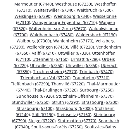
Marmoutier (67440)
,
Westhouse (67230)
,
Westhoffen
(67310)
,
Weiterswiller (67340)
,
Weitbruch (67500)
,
Weislingen (67290)
,
Weinbourg (67340)
,
Wasselonne
(67310)
,
Wangenbourg-Engenthal (67710)
,
Wangen
(67520)
,
Waltenheim-sur-Zorn (67670)
,
Waldolwisheim
(67700)
,
Waldhambach (67430)
,
Waldersbach (67130)
,
Walbourg (67360)
,
Wahlenheim (67170)
,
Volksberg
(67290)
,
Vœllerdingen (67430)
,
Villé (67220)
,
Vendenheim
(67550)
,
Valff (67210)
,
Uttwiller (67330)
,
Uttenhoffen
(67110)
,
Uttenheim (67150)
,
Urmatt (67280)
,
Urbeis
(67220)
,
Uhrwiller (67350)
,
Uhlwiller (67350)
,
Uberach
(67350)
,
Truchtersheim (67370)
,
Trimbach (67470)
,
Triembach-au-Val (67220)
,
Traenheim (67310)
,
Tieffenbach (67290)
,
Thanvillé (67220)
,
Thal-Marmoutier
(67440)
,
Thal-Drulingen (67320)
,
Surbourg (67250)
,
Sundhouse (67920)
,
Stutzheim-Offenheim (67370)
,
Stundwiller (67250)
,
Struth (67290)
,
Strasbourg (67200)
,
Strasbourg (67100)
,
Strasbourg (67000)
,
Stotzheim
(67140)
,
Still (67190)
,
Steinseltz (67160)
,
Steinbourg
(67790)
,
Steige (67220)
,
Stattmatten (67770)
,
Sparsbach
(67340)
,
Soultz-sous-Forêts (67250)
,
Soultz-les-Bains