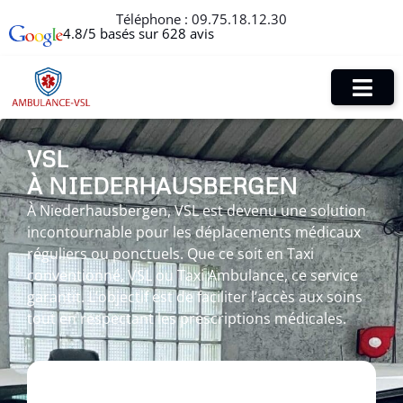
Téléphone :
09.75.18.12.30
4.8/5 basés sur 628 avis
VSL
À NIEDERHAUSBERGEN
À Niederhausbergen, VSL est devenu une solution
incontournable pour les déplacements médicaux
réguliers ou ponctuels. Que ce soit en Taxi
conventionné, VSL ou Taxi Ambulance, ce service
garantit. L’objectif est de faciliter l’accès aux soins
tout en respectant les prescriptions médicales.