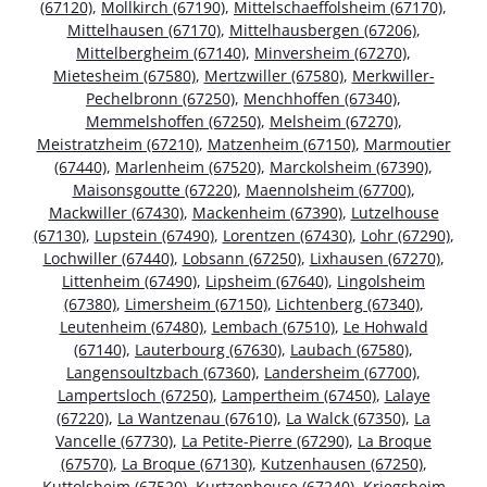
(67120)
,
Mollkirch (67190)
,
Mittelschaeffolsheim (67170)
,
Mittelhausen (67170)
,
Mittelhausbergen (67206)
,
Mittelbergheim (67140)
,
Minversheim (67270)
,
Mietesheim (67580)
,
Mertzwiller (67580)
,
Merkwiller-
Pechelbronn (67250)
,
Menchhoffen (67340)
,
Memmelshoffen (67250)
,
Melsheim (67270)
,
Meistratzheim (67210)
,
Matzenheim (67150)
,
Marmoutier
(67440)
,
Marlenheim (67520)
,
Marckolsheim (67390)
,
Maisonsgoutte (67220)
,
Maennolsheim (67700)
,
Mackwiller (67430)
,
Mackenheim (67390)
,
Lutzelhouse
(67130)
,
Lupstein (67490)
,
Lorentzen (67430)
,
Lohr (67290)
,
Lochwiller (67440)
,
Lobsann (67250)
,
Lixhausen (67270)
,
Littenheim (67490)
,
Lipsheim (67640)
,
Lingolsheim
(67380)
,
Limersheim (67150)
,
Lichtenberg (67340)
,
Leutenheim (67480)
,
Lembach (67510)
,
Le Hohwald
(67140)
,
Lauterbourg (67630)
,
Laubach (67580)
,
Langensoultzbach (67360)
,
Landersheim (67700)
,
Lampertsloch (67250)
,
Lampertheim (67450)
,
Lalaye
(67220)
,
La Wantzenau (67610)
,
La Walck (67350)
,
La
Vancelle (67730)
,
La Petite-Pierre (67290)
,
La Broque
(67570)
,
La Broque (67130)
,
Kutzenhausen (67250)
,
Kuttolsheim (67520)
,
Kurtzenhouse (67240)
,
Kriegsheim