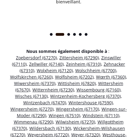
bienveillant.
Nous sommes également disponible à
:
Zoebersdorf (67270)
,
Zittersheim (67290)
,
Zinswiller
(67110)
,
Zellwiller (67140)
,
Zeinheim (67310)
,
Zehnacker
(67310)
,
Wolxheim (67120)
,
Wolschheim (67700)
,
Wolfskirchen (67260)
,
Wolfisheim (67202)
,
Wœrth (67360)
,
Wiwersheim (67370)
,
Wittisheim (67820)
,
Wittersheim
(67670)
,
Witternheim (67230)
,
Wissembourg (67160)
,
Wisches (67130)
,
Wintzenheim-Kochersberg (67370)
,
Wintzenbach (67470)
,
Wintershouse (67590)
,
Wingersheim (67270)
,
Wingersheim (67170)
,
Wingen-sur-
Moder (67290)
,
Wingen (67510)
,
Windstein (67110)
,
Wimmenau (67290)
,
Wilwisheim (67270)
,
Willgottheim
(67370)
,
Wildersbach (67130)
,
Wickersheim-Wilshausen
(67270)
,
Weyersheim (67720)
,
Weyer (67320)
,
Westhouse-