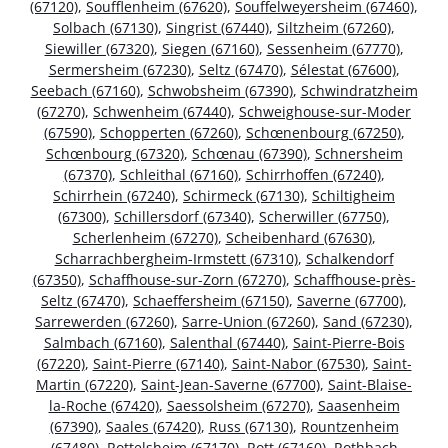
(67120)
,
Soufflenheim (67620)
,
Souffelweyersheim (67460)
,
Solbach (67130)
,
Singrist (67440)
,
Siltzheim (67260)
,
Siewiller (67320)
,
Siegen (67160)
,
Sessenheim (67770)
,
Sermersheim (67230)
,
Seltz (67470)
,
Sélestat (67600)
,
Seebach (67160)
,
Schwobsheim (67390)
,
Schwindratzheim
(67270)
,
Schwenheim (67440)
,
Schweighouse-sur-Moder
(67590)
,
Schopperten (67260)
,
Schœnenbourg (67250)
,
Schœnbourg (67320)
,
Schœnau (67390)
,
Schnersheim
(67370)
,
Schleithal (67160)
,
Schirrhoffen (67240)
,
Schirrhein (67240)
,
Schirmeck (67130)
,
Schiltigheim
(67300)
,
Schillersdorf (67340)
,
Scherwiller (67750)
,
Scherlenheim (67270)
,
Scheibenhard (67630)
,
Scharrachbergheim-Irmstett (67310)
,
Schalkendorf
(67350)
,
Schaffhouse-sur-Zorn (67270)
,
Schaffhouse-près-
Seltz (67470)
,
Schaeffersheim (67150)
,
Saverne (67700)
,
Sarrewerden (67260)
,
Sarre-Union (67260)
,
Sand (67230)
,
Salmbach (67160)
,
Salenthal (67440)
,
Saint-Pierre-Bois
(67220)
,
Saint-Pierre (67140)
,
Saint-Nabor (67530)
,
Saint-
Martin (67220)
,
Saint-Jean-Saverne (67700)
,
Saint-Blaise-
la-Roche (67420)
,
Saessolsheim (67270)
,
Saasenheim
(67390)
,
Saales (67420)
,
Russ (67130)
,
Rountzenheim
(67480)
,
Rottelsheim (67170)
,
Rott (67160)
,
Rothbach