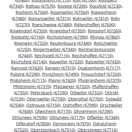
(67340)
,
Rothau (67570)
,
Rosteig (67290)
,
Rossfeld (67230)
,
Rosheim (67560)
,
Rosenwiller (67560)
,
Roppenheim
(67480)
,
Romanswiller (67310)
,
Rohrwiller (67410)
,
Rohr
(67270)
,
Roeschwoog (67480)
,
Rittershoffen (67690)
,
Ringendorf (67350)
,
Ringeldorf (67350)
,
Rimsdorf (67260)
,
Riedseltz (67160)
,
Richtolsheim (67390)
,
Rhinau (67860)
,
Rexingen (67320)
,
Reutenbourg (67440)
,
Retschwiller
(67250)
,
Reipertswiller (67340)
,
Reinhardsmunster
(67440)
,
Reichstett (67116)
,
Reichshoffen (67110)
,
Reichsfeld (67140)
,
Rauwiller (67320)
,
Ratzwiller (67430)
,
Ranrupt (67420)
,
Rangen (67310)
,
Quatzenheim (67117)
,
Puberg (67290)
,
Printzheim (67490)
,
Preuschdorf (67250)
,
Plobsheim (67115)
,
Plaine (67420)
,
Pfulgriesheim (67370)
,
Pfettisheim (67370)
,
Pfalzweyer (67320)
,
Pfaffenhoffen
(67350)
,
Petersbach (67290)
,
Ottwiller (67320)
,
Ottrott
(67530)
,
Otterswiller (67700)
,
Ottersthal (67700)
,
Ostwald
(67540)
,
Osthouse (67150)
,
Osthoffen (67990)
,
Orschwiller
(67600)
,
Olwisheim (67170)
,
Ohnenheim (67390)
,
Ohlungen (67590)
,
Ohlungen (67170)
,
Offwiller (67340)
,
Offendorf (67850)
,
Oermingen (67970)
,
Odratzheim
(67520)
,
Obersteinbach (67510)
,
Obersteigen (67710)
,