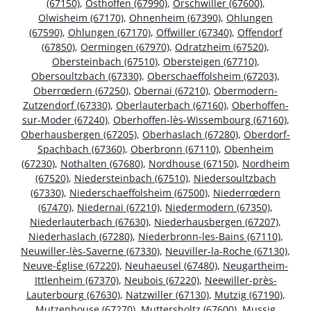
(67150)
,
Osthoffen (67990)
,
Orschwiller (67600)
,
Olwisheim (67170)
,
Ohnenheim (67390)
,
Ohlungen
(67590)
,
Ohlungen (67170)
,
Offwiller (67340)
,
Offendorf
(67850)
,
Oermingen (67970)
,
Odratzheim (67520)
,
Obersteinbach (67510)
,
Obersteigen (67710)
,
Obersoultzbach (67330)
,
Oberschaeffolsheim (67203)
,
Oberrœdern (67250)
,
Obernai (67210)
,
Obermodern-
Zutzendorf (67330)
,
Oberlauterbach (67160)
,
Oberhoffen-
sur-Moder (67240)
,
Oberhoffen-lès-Wissembourg (67160)
,
Oberhausbergen (67205)
,
Oberhaslach (67280)
,
Oberdorf-
Spachbach (67360)
,
Oberbronn (67110)
,
Obenheim
(67230)
,
Nothalten (67680)
,
Nordhouse (67150)
,
Nordheim
(67520)
,
Niedersteinbach (67510)
,
Niedersoultzbach
(67330)
,
Niederschaeffolsheim (67500)
,
Niederrœdern
(67470)
,
Niedernai (67210)
,
Niedermodern (67350)
,
Niederlauterbach (67630)
,
Niederhausbergen (67207)
,
Niederhaslach (67280)
,
Niederbronn-les-Bains (67110)
,
Neuwiller-lès-Saverne (67330)
,
Neuviller-la-Roche (67130)
,
Neuve-Église (67220)
,
Neuhaeusel (67480)
,
Neugartheim-
Ittlenheim (67370)
,
Neubois (67220)
,
Neewiller-près-
Lauterbourg (67630)
,
Natzwiller (67130)
,
Mutzig (67190)
,
Mutzenhouse (67270)
,
Muttersholtz (67600)
,
Mussig