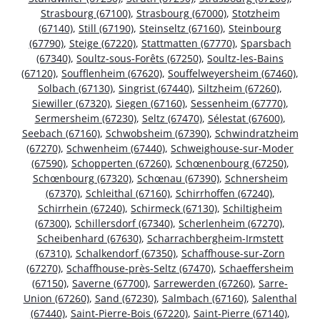
Strasbourg (67100)
,
Strasbourg (67000)
,
Stotzheim
(67140)
,
Still (67190)
,
Steinseltz (67160)
,
Steinbourg
(67790)
,
Steige (67220)
,
Stattmatten (67770)
,
Sparsbach
(67340)
,
Soultz-sous-Forêts (67250)
,
Soultz-les-Bains
(67120)
,
Soufflenheim (67620)
,
Souffelweyersheim (67460)
,
Solbach (67130)
,
Singrist (67440)
,
Siltzheim (67260)
,
Siewiller (67320)
,
Siegen (67160)
,
Sessenheim (67770)
,
Sermersheim (67230)
,
Seltz (67470)
,
Sélestat (67600)
,
Seebach (67160)
,
Schwobsheim (67390)
,
Schwindratzheim
(67270)
,
Schwenheim (67440)
,
Schweighouse-sur-Moder
(67590)
,
Schopperten (67260)
,
Schœnenbourg (67250)
,
Schœnbourg (67320)
,
Schœnau (67390)
,
Schnersheim
(67370)
,
Schleithal (67160)
,
Schirrhoffen (67240)
,
Schirrhein (67240)
,
Schirmeck (67130)
,
Schiltigheim
(67300)
,
Schillersdorf (67340)
,
Scherlenheim (67270)
,
Scheibenhard (67630)
,
Scharrachbergheim-Irmstett
(67310)
,
Schalkendorf (67350)
,
Schaffhouse-sur-Zorn
(67270)
,
Schaffhouse-près-Seltz (67470)
,
Schaeffersheim
(67150)
,
Saverne (67700)
,
Sarrewerden (67260)
,
Sarre-
Union (67260)
,
Sand (67230)
,
Salmbach (67160)
,
Salenthal
(67440)
,
Saint-Pierre-Bois (67220)
,
Saint-Pierre (67140)
,