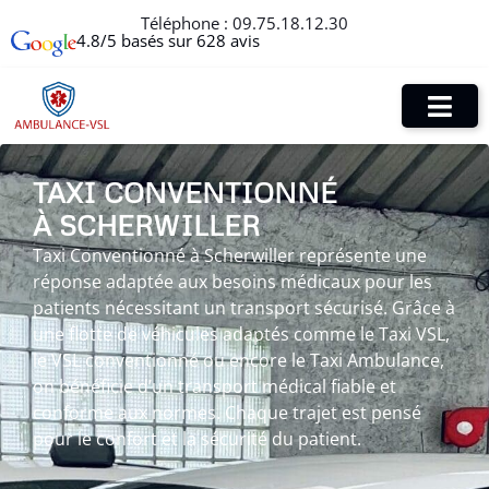
Téléphone :
09.75.18.12.30
4.8/5 basés sur 628 avis
TAXI CONVENTIONNÉ
À SCHERWILLER
Taxi Conventionné à Scherwiller représente une
réponse adaptée aux besoins médicaux pour les
patients nécessitant un transport sécurisé. Grâce à
une flotte de véhicules adaptés comme le Taxi VSL,
le VSL conventionné ou encore le Taxi Ambulance,
on bénéficie d’un transport médical fiable et
conforme aux normes. Chaque trajet est pensé
pour le confort et la sécurité du patient.