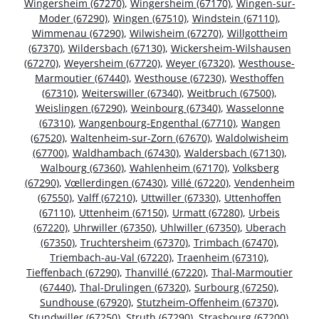
Wingersheim (67270)
,
Wingersheim (67170)
,
Wingen-sur-
Moder (67290)
,
Wingen (67510)
,
Windstein (67110)
,
Wimmenau (67290)
,
Wilwisheim (67270)
,
Willgottheim
(67370)
,
Wildersbach (67130)
,
Wickersheim-Wilshausen
(67270)
,
Weyersheim (67720)
,
Weyer (67320)
,
Westhouse-
Marmoutier (67440)
,
Westhouse (67230)
,
Westhoffen
(67310)
,
Weiterswiller (67340)
,
Weitbruch (67500)
,
Weislingen (67290)
,
Weinbourg (67340)
,
Wasselonne
(67310)
,
Wangenbourg-Engenthal (67710)
,
Wangen
(67520)
,
Waltenheim-sur-Zorn (67670)
,
Waldolwisheim
(67700)
,
Waldhambach (67430)
,
Waldersbach (67130)
,
Walbourg (67360)
,
Wahlenheim (67170)
,
Volksberg
(67290)
,
Vœllerdingen (67430)
,
Villé (67220)
,
Vendenheim
(67550)
,
Valff (67210)
,
Uttwiller (67330)
,
Uttenhoffen
(67110)
,
Uttenheim (67150)
,
Urmatt (67280)
,
Urbeis
(67220)
,
Uhrwiller (67350)
,
Uhlwiller (67350)
,
Uberach
(67350)
,
Truchtersheim (67370)
,
Trimbach (67470)
,
Triembach-au-Val (67220)
,
Traenheim (67310)
,
Tieffenbach (67290)
,
Thanvillé (67220)
,
Thal-Marmoutier
(67440)
,
Thal-Drulingen (67320)
,
Surbourg (67250)
,
Sundhouse (67920)
,
Stutzheim-Offenheim (67370)
,
Stundwiller (67250)
,
Struth (67290)
,
Strasbourg (67200)
,