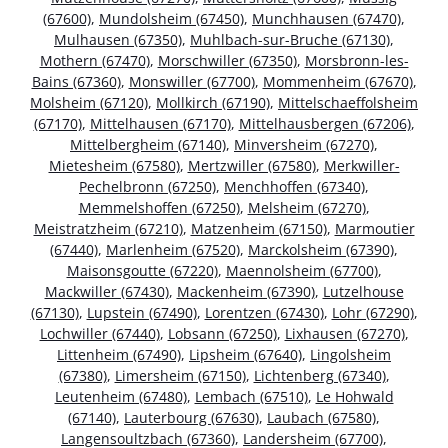
(67600)
,
Mundolsheim (67450)
,
Munchhausen (67470)
,
Mulhausen (67350)
,
Muhlbach-sur-Bruche (67130)
,
Mothern (67470)
,
Morschwiller (67350)
,
Morsbronn-les-
Bains (67360)
,
Monswiller (67700)
,
Mommenheim (67670)
,
Molsheim (67120)
,
Mollkirch (67190)
,
Mittelschaeffolsheim
(67170)
,
Mittelhausen (67170)
,
Mittelhausbergen (67206)
,
Mittelbergheim (67140)
,
Minversheim (67270)
,
Mietesheim (67580)
,
Mertzwiller (67580)
,
Merkwiller-
Pechelbronn (67250)
,
Menchhoffen (67340)
,
Memmelshoffen (67250)
,
Melsheim (67270)
,
Meistratzheim (67210)
,
Matzenheim (67150)
,
Marmoutier
(67440)
,
Marlenheim (67520)
,
Marckolsheim (67390)
,
Maisonsgoutte (67220)
,
Maennolsheim (67700)
,
Mackwiller (67430)
,
Mackenheim (67390)
,
Lutzelhouse
(67130)
,
Lupstein (67490)
,
Lorentzen (67430)
,
Lohr (67290)
,
Lochwiller (67440)
,
Lobsann (67250)
,
Lixhausen (67270)
,
Littenheim (67490)
,
Lipsheim (67640)
,
Lingolsheim
(67380)
,
Limersheim (67150)
,
Lichtenberg (67340)
,
Leutenheim (67480)
,
Lembach (67510)
,
Le Hohwald
(67140)
,
Lauterbourg (67630)
,
Laubach (67580)
,
Langensoultzbach (67360)
,
Landersheim (67700)
,