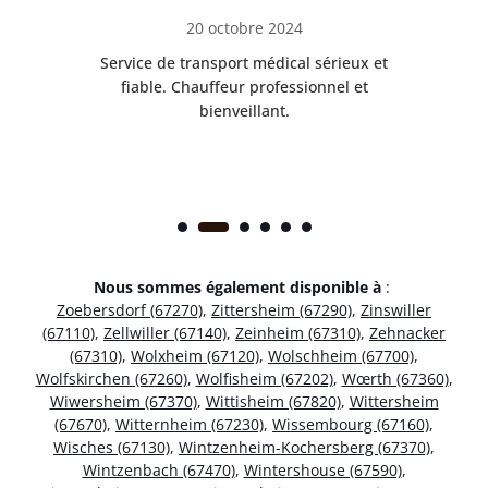
20 octobre 2024
rès
Service de transport médical sérieux et
Po
ice.
fiable. Chauffeur professionnel et
bienveillant.
Nous sommes également disponible à
:
Zoebersdorf (67270)
,
Zittersheim (67290)
,
Zinswiller
(67110)
,
Zellwiller (67140)
,
Zeinheim (67310)
,
Zehnacker
(67310)
,
Wolxheim (67120)
,
Wolschheim (67700)
,
Wolfskirchen (67260)
,
Wolfisheim (67202)
,
Wœrth (67360)
,
Wiwersheim (67370)
,
Wittisheim (67820)
,
Wittersheim
(67670)
,
Witternheim (67230)
,
Wissembourg (67160)
,
Wisches (67130)
,
Wintzenheim-Kochersberg (67370)
,
Wintzenbach (67470)
,
Wintershouse (67590)
,