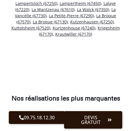
Lampertsloch (67250)
,
Lampertheim (67450)
,
Lalaye
(67220)
,
La Wantzenau (67610)
,
La Walck (67350)
,
La
Vancelle (67730)
,
La Petite-Pierre (67290)
,
La Broque
(67570)
,
La Broque (67130)
,
Kutzenhausen (67250)
,
Kuttolsheim (67520)
,
Kurtzenhouse (67240)
,
Kriegsheim
(67170)
,
Krautwiller (67170)
Nos réalisations les plus marquantes
09.75.18.12.30
DEVIS
GRATUIT