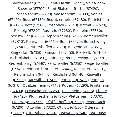
Saint-Nabor (67530)
,
Saint-Martin (67220)
,
Saint-Jean-
Saverne (67700)
,
Saint-Blaise-la-Roche (67420)
,
Saessolsheim (67270)
,
Saasenheim (67390)
,
Saales
(67420)
,
Russ (67130)
,
Rountzenheim (67480)
,
Rottelsheim
(67170)
,
Rott (67160)
,
Rothbach (67340)
,
Rothau (67570)
,
Rosteig (67290)
,
Rossfeld (67230)
,
Rosheim (67560)
,
Rosenwiller (67560)
,
Roppenheim (67480)
,
Romanswiller
(67310)
,
Rohrwiller (67410)
,
Rohr (67270)
,
Roeschwoog
(67480)
,
Rittershoffen (67690)
,
Ringendorf (67350)
,
Ringeldorf (67350)
,
Rimsdorf (67260)
,
Riedseltz (67160)
,
Richtolsheim (67390)
,
Rhinau (67860)
,
Rexingen (67320)
,
Reutenbourg (67440)
,
Retschwiller (67250)
,
Reipertswiller
(67340)
,
Reinhardsmunster (67440)
,
Reichstett (67116)
,
Reichshoffen (67110)
,
Reichsfeld (67140)
,
Rauwiller
(67320)
,
Ratzwiller (67430)
,
Ranrupt (67420)
,
Rangen
(67310)
,
Quatzenheim (67117)
,
Puberg (67290)
,
Printzheim
(67490)
,
Preuschdorf (67250)
,
Plobsheim (67115)
,
Plaine
(67420)
,
Pfulgriesheim (67370)
,
Pfettisheim (67370)
,
Pfalzweyer (67320)
,
Pfaffenhoffen (67350)
,
Petersbach
(67290)
,
Ottwiller (67320)
,
Ottrott (67530)
,
Otterswiller
(67700)
,
Ottersthal (67700)
,
Ostwald (67540)
,
Osthouse