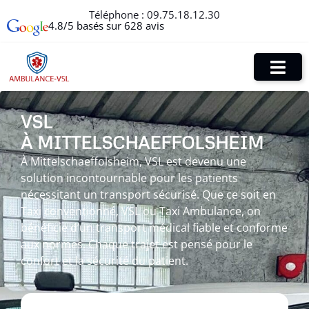
Téléphone :
09.75.18.12.30
4.8/5 basés sur 628 avis
VSL
À MITTELSCHAEFFOLSHEIM
À Mittelschaeffolsheim, VSL est devenu une
solution incontournable pour les patients
nécessitant un transport sécurisé. Que ce soit en
Taxi conventionné, VSL ou Taxi Ambulance, on
bénéficie d’un transport médical fiable et conforme
aux normes. Chaque trajet est pensé pour le
confort et la sécurité du patient.