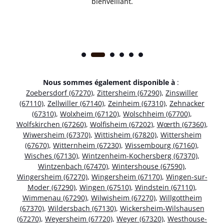
bienveillant.
Nous sommes également disponible à
:
Zoebersdorf (67270)
,
Zittersheim (67290)
,
Zinswiller
(67110)
,
Zellwiller (67140)
,
Zeinheim (67310)
,
Zehnacker
(67310)
,
Wolxheim (67120)
,
Wolschheim (67700)
,
Wolfskirchen (67260)
,
Wolfisheim (67202)
,
Wœrth (67360)
,
Wiwersheim (67370)
,
Wittisheim (67820)
,
Wittersheim
(67670)
,
Witternheim (67230)
,
Wissembourg (67160)
,
Wisches (67130)
,
Wintzenheim-Kochersberg (67370)
,
Wintzenbach (67470)
,
Wintershouse (67590)
,
Wingersheim (67270)
,
Wingersheim (67170)
,
Wingen-sur-
Moder (67290)
,
Wingen (67510)
,
Windstein (67110)
,
Wimmenau (67290)
,
Wilwisheim (67270)
,
Willgottheim
(67370)
,
Wildersbach (67130)
,
Wickersheim-Wilshausen
(67270)
,
Weyersheim (67720)
,
Weyer (67320)
,
Westhouse-