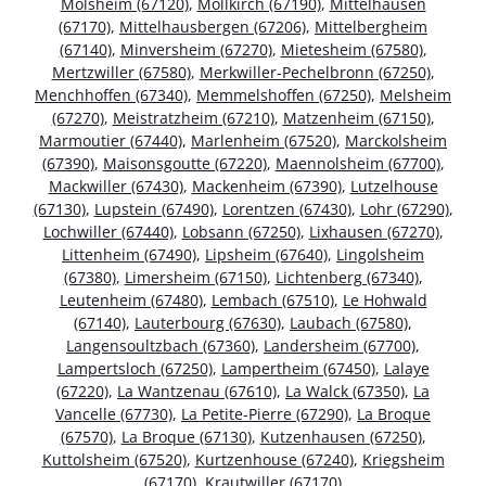
Molsheim (67120)
,
Mollkirch (67190)
,
Mittelhausen
(67170)
,
Mittelhausbergen (67206)
,
Mittelbergheim
(67140)
,
Minversheim (67270)
,
Mietesheim (67580)
,
Mertzwiller (67580)
,
Merkwiller-Pechelbronn (67250)
,
Menchhoffen (67340)
,
Memmelshoffen (67250)
,
Melsheim
(67270)
,
Meistratzheim (67210)
,
Matzenheim (67150)
,
Marmoutier (67440)
,
Marlenheim (67520)
,
Marckolsheim
(67390)
,
Maisonsgoutte (67220)
,
Maennolsheim (67700)
,
Mackwiller (67430)
,
Mackenheim (67390)
,
Lutzelhouse
(67130)
,
Lupstein (67490)
,
Lorentzen (67430)
,
Lohr (67290)
,
Lochwiller (67440)
,
Lobsann (67250)
,
Lixhausen (67270)
,
Littenheim (67490)
,
Lipsheim (67640)
,
Lingolsheim
(67380)
,
Limersheim (67150)
,
Lichtenberg (67340)
,
Leutenheim (67480)
,
Lembach (67510)
,
Le Hohwald
(67140)
,
Lauterbourg (67630)
,
Laubach (67580)
,
Langensoultzbach (67360)
,
Landersheim (67700)
,
Lampertsloch (67250)
,
Lampertheim (67450)
,
Lalaye
(67220)
,
La Wantzenau (67610)
,
La Walck (67350)
,
La
Vancelle (67730)
,
La Petite-Pierre (67290)
,
La Broque
(67570)
,
La Broque (67130)
,
Kutzenhausen (67250)
,
Kuttolsheim (67520)
,
Kurtzenhouse (67240)
,
Kriegsheim
(67170)
,
Krautwiller (67170)