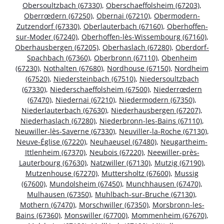
Obersoultzbach (67330)
,
Oberschaeffolsheim (67203)
,
Oberrœdern (67250)
,
Obernai (67210)
,
Obermodern-
Zutzendorf (67330)
,
Oberlauterbach (67160)
,
Oberhoffen-
sur-Moder (67240)
,
Oberhoffen-lès-Wissembourg (67160)
,
Oberhausbergen (67205)
,
Oberhaslach (67280)
,
Oberdorf-
Spachbach (67360)
,
Oberbronn (67110)
,
Obenheim
(67230)
,
Nothalten (67680)
,
Nordhouse (67150)
,
Nordheim
(67520)
,
Niedersteinbach (67510)
,
Niedersoultzbach
(67330)
,
Niederschaeffolsheim (67500)
,
Niederrœdern
(67470)
,
Niedernai (67210)
,
Niedermodern (67350)
,
Niederlauterbach (67630)
,
Niederhausbergen (67207)
,
Niederhaslach (67280)
,
Niederbronn-les-Bains (67110)
,
Neuwiller-lès-Saverne (67330)
,
Neuviller-la-Roche (67130)
,
Neuve-Église (67220)
,
Neuhaeusel (67480)
,
Neugartheim-
Ittlenheim (67370)
,
Neubois (67220)
,
Neewiller-près-
Lauterbourg (67630)
,
Natzwiller (67130)
,
Mutzig (67190)
,
Mutzenhouse (67270)
,
Muttersholtz (67600)
,
Mussig
(67600)
,
Mundolsheim (67450)
,
Munchhausen (67470)
,
Mulhausen (67350)
,
Muhlbach-sur-Bruche (67130)
,
Mothern (67470)
,
Morschwiller (67350)
,
Morsbronn-les-
Bains (67360)
,
Monswiller (67700)
,
Mommenheim (67670)
,