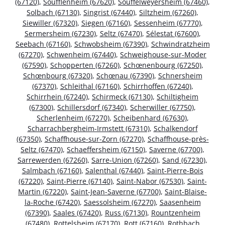
(67120)
,
Soufflenheim (67620)
,
Souffelweyersheim (67460)
,
Solbach (67130)
,
Singrist (67440)
,
Siltzheim (67260)
,
Siewiller (67320)
,
Siegen (67160)
,
Sessenheim (67770)
,
Sermersheim (67230)
,
Seltz (67470)
,
Sélestat (67600)
,
Seebach (67160)
,
Schwobsheim (67390)
,
Schwindratzheim
(67270)
,
Schwenheim (67440)
,
Schweighouse-sur-Moder
(67590)
,
Schopperten (67260)
,
Schœnenbourg (67250)
,
Schœnbourg (67320)
,
Schœnau (67390)
,
Schnersheim
(67370)
,
Schleithal (67160)
,
Schirrhoffen (67240)
,
Schirrhein (67240)
,
Schirmeck (67130)
,
Schiltigheim
(67300)
,
Schillersdorf (67340)
,
Scherwiller (67750)
,
Scherlenheim (67270)
,
Scheibenhard (67630)
,
Scharrachbergheim-Irmstett (67310)
,
Schalkendorf
(67350)
,
Schaffhouse-sur-Zorn (67270)
,
Schaffhouse-près-
Seltz (67470)
,
Schaeffersheim (67150)
,
Saverne (67700)
,
Sarrewerden (67260)
,
Sarre-Union (67260)
,
Sand (67230)
,
Salmbach (67160)
,
Salenthal (67440)
,
Saint-Pierre-Bois
(67220)
,
Saint-Pierre (67140)
,
Saint-Nabor (67530)
,
Saint-
Martin (67220)
,
Saint-Jean-Saverne (67700)
,
Saint-Blaise-
la-Roche (67420)
,
Saessolsheim (67270)
,
Saasenheim
(67390)
,
Saales (67420)
,
Russ (67130)
,
Rountzenheim
(67480)
,
Rottelsheim (67170)
,
Rott (67160)
,
Rothbach