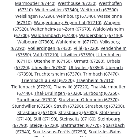
Marmoutier (67440)
,
Westhouse (67230)
,
Westhoffen
(67310)
,
Weiterswiller (67340)
,
Weitbruch (67500)
,
Weislingen (67290)
,
Weinbourg (67340)
,
Wasselonne
(67310)
,
Wangenbourg-Engenthal (67710)
,
Wangen
(67520)
,
Waltenheim-sur-Zorn (67670)
,
Waldolwisheim
(67700)
,
Waldhambach (67430)
,
Waldersbach (67130)
,
Walbourg (67360)
,
Wahlenheim (67170)
,
Volksberg
(67290)
,
Vœllerdingen (67430)
,
Villé (67220)
,
Vendenheim
(67550)
,
Valff (67210)
,
Uttwiller (67330)
,
Uttenhoffen
(67110)
,
Uttenheim (67150)
,
Urmatt (67280)
,
Urbeis
(67220)
,
Uhrwiller (67350)
,
Uhlwiller (67350)
,
Uberach
(67350)
,
Truchtersheim (67370)
,
Trimbach (67470)
,
Triembach-au-Val (67220)
,
Traenheim (67310)
,
Tieffenbach (67290)
,
Thanvillé (67220)
,
Thal-Marmoutier
(67440)
,
Thal-Drulingen (67320)
,
Surbourg (67250)
,
Sundhouse (67920)
,
Stutzheim-Offenheim (67370)
,
Stundwiller (67250)
,
Struth (67290)
,
Strasbourg (67200)
,
Strasbourg (67100)
,
Strasbourg (67000)
,
Stotzheim
(67140)
,
Still (67190)
,
Steinseltz (67160)
,
Steinbourg
(67790)
,
Steige (67220)
,
Stattmatten (67770)
,
Sparsbach
(67340)
,
Soultz-sous-Forêts (67250)
,
Soultz-les-Bains