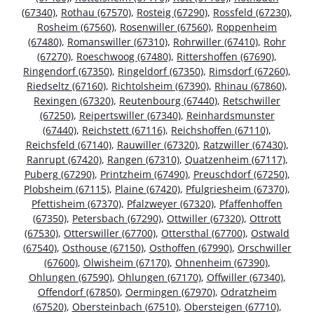
(67340)
,
Rothau (67570)
,
Rosteig (67290)
,
Rossfeld (67230)
,
Rosheim (67560)
,
Rosenwiller (67560)
,
Roppenheim
(67480)
,
Romanswiller (67310)
,
Rohrwiller (67410)
,
Rohr
(67270)
,
Roeschwoog (67480)
,
Rittershoffen (67690)
,
Ringendorf (67350)
,
Ringeldorf (67350)
,
Rimsdorf (67260)
,
Riedseltz (67160)
,
Richtolsheim (67390)
,
Rhinau (67860)
,
Rexingen (67320)
,
Reutenbourg (67440)
,
Retschwiller
(67250)
,
Reipertswiller (67340)
,
Reinhardsmunster
(67440)
,
Reichstett (67116)
,
Reichshoffen (67110)
,
Reichsfeld (67140)
,
Rauwiller (67320)
,
Ratzwiller (67430)
,
Ranrupt (67420)
,
Rangen (67310)
,
Quatzenheim (67117)
,
Puberg (67290)
,
Printzheim (67490)
,
Preuschdorf (67250)
,
Plobsheim (67115)
,
Plaine (67420)
,
Pfulgriesheim (67370)
,
Pfettisheim (67370)
,
Pfalzweyer (67320)
,
Pfaffenhoffen
(67350)
,
Petersbach (67290)
,
Ottwiller (67320)
,
Ottrott
(67530)
,
Otterswiller (67700)
,
Ottersthal (67700)
,
Ostwald
(67540)
,
Osthouse (67150)
,
Osthoffen (67990)
,
Orschwiller
(67600)
,
Olwisheim (67170)
,
Ohnenheim (67390)
,
Ohlungen (67590)
,
Ohlungen (67170)
,
Offwiller (67340)
,
Offendorf (67850)
,
Oermingen (67970)
,
Odratzheim
(67520)
,
Obersteinbach (67510)
,
Obersteigen (67710)
,