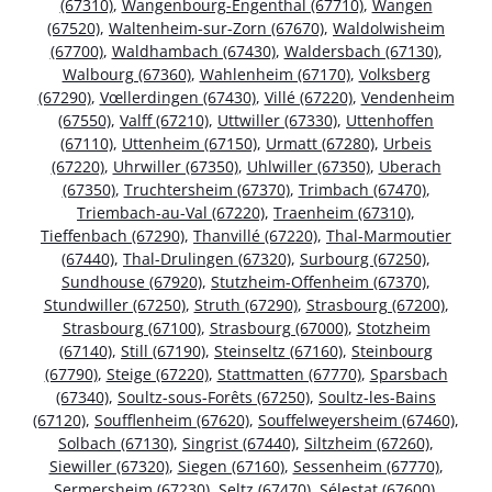
(67310)
,
Wangenbourg-Engenthal (67710)
,
Wangen
(67520)
,
Waltenheim-sur-Zorn (67670)
,
Waldolwisheim
(67700)
,
Waldhambach (67430)
,
Waldersbach (67130)
,
Walbourg (67360)
,
Wahlenheim (67170)
,
Volksberg
(67290)
,
Vœllerdingen (67430)
,
Villé (67220)
,
Vendenheim
(67550)
,
Valff (67210)
,
Uttwiller (67330)
,
Uttenhoffen
(67110)
,
Uttenheim (67150)
,
Urmatt (67280)
,
Urbeis
(67220)
,
Uhrwiller (67350)
,
Uhlwiller (67350)
,
Uberach
(67350)
,
Truchtersheim (67370)
,
Trimbach (67470)
,
Triembach-au-Val (67220)
,
Traenheim (67310)
,
Tieffenbach (67290)
,
Thanvillé (67220)
,
Thal-Marmoutier
(67440)
,
Thal-Drulingen (67320)
,
Surbourg (67250)
,
Sundhouse (67920)
,
Stutzheim-Offenheim (67370)
,
Stundwiller (67250)
,
Struth (67290)
,
Strasbourg (67200)
,
Strasbourg (67100)
,
Strasbourg (67000)
,
Stotzheim
(67140)
,
Still (67190)
,
Steinseltz (67160)
,
Steinbourg
(67790)
,
Steige (67220)
,
Stattmatten (67770)
,
Sparsbach
(67340)
,
Soultz-sous-Forêts (67250)
,
Soultz-les-Bains
(67120)
,
Soufflenheim (67620)
,
Souffelweyersheim (67460)
,
Solbach (67130)
,
Singrist (67440)
,
Siltzheim (67260)
,
Siewiller (67320)
,
Siegen (67160)
,
Sessenheim (67770)
,
Sermersheim (67230)
,
Seltz (67470)
,
Sélestat (67600)
,