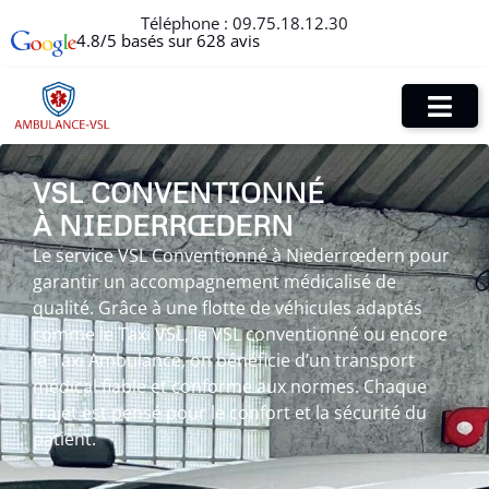
Téléphone :
09.75.18.12.30
4.8/5 basés sur 628 avis
VSL CONVENTIONNÉ
À NIEDERRŒDERN
Le service VSL Conventionné à Niederrœdern pour
garantir un accompagnement médicalisé de
qualité. Grâce à une flotte de véhicules adaptés
comme le Taxi VSL, le VSL conventionné ou encore
le Taxi Ambulance, on bénéficie d’un transport
médical fiable et conforme aux normes. Chaque
trajet est pensé pour le confort et la sécurité du
patient.