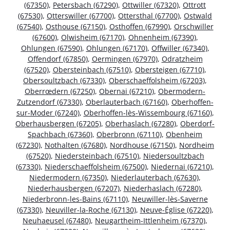
(67350)
,
Petersbach (67290)
,
Ottwiller (67320)
,
Ottrott
(67530)
,
Otterswiller (67700)
,
Ottersthal (67700)
,
Ostwald
(67540)
,
Osthouse (67150)
,
Osthoffen (67990)
,
Orschwiller
(67600)
,
Olwisheim (67170)
,
Ohnenheim (67390)
,
Ohlungen (67590)
,
Ohlungen (67170)
,
Offwiller (67340)
,
Offendorf (67850)
,
Oermingen (67970)
,
Odratzheim
(67520)
,
Obersteinbach (67510)
,
Obersteigen (67710)
,
Obersoultzbach (67330)
,
Oberschaeffolsheim (67203)
,
Oberrœdern (67250)
,
Obernai (67210)
,
Obermodern-
Zutzendorf (67330)
,
Oberlauterbach (67160)
,
Oberhoffen-
sur-Moder (67240)
,
Oberhoffen-lès-Wissembourg (67160)
,
Oberhausbergen (67205)
,
Oberhaslach (67280)
,
Oberdorf-
Spachbach (67360)
,
Oberbronn (67110)
,
Obenheim
(67230)
,
Nothalten (67680)
,
Nordhouse (67150)
,
Nordheim
(67520)
,
Niedersteinbach (67510)
,
Niedersoultzbach
(67330)
,
Niederschaeffolsheim (67500)
,
Niedernai (67210)
,
Niedermodern (67350)
,
Niederlauterbach (67630)
,
Niederhausbergen (67207)
,
Niederhaslach (67280)
,
Niederbronn-les-Bains (67110)
,
Neuwiller-lès-Saverne
(67330)
,
Neuviller-la-Roche (67130)
,
Neuve-Église (67220)
,
Neuhaeusel (67480)
,
Neugartheim-Ittlenheim (67370)
,