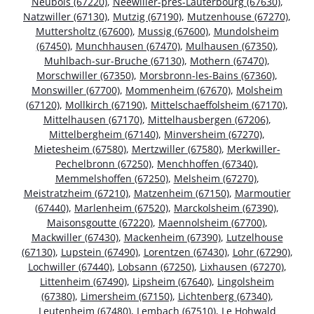
Neubois (67220)
,
Neewiller-près-Lauterbourg (67630)
,
Natzwiller (67130)
,
Mutzig (67190)
,
Mutzenhouse (67270)
,
Muttersholtz (67600)
,
Mussig (67600)
,
Mundolsheim
(67450)
,
Munchhausen (67470)
,
Mulhausen (67350)
,
Muhlbach-sur-Bruche (67130)
,
Mothern (67470)
,
Morschwiller (67350)
,
Morsbronn-les-Bains (67360)
,
Monswiller (67700)
,
Mommenheim (67670)
,
Molsheim
(67120)
,
Mollkirch (67190)
,
Mittelschaeffolsheim (67170)
,
Mittelhausen (67170)
,
Mittelhausbergen (67206)
,
Mittelbergheim (67140)
,
Minversheim (67270)
,
Mietesheim (67580)
,
Mertzwiller (67580)
,
Merkwiller-
Pechelbronn (67250)
,
Menchhoffen (67340)
,
Memmelshoffen (67250)
,
Melsheim (67270)
,
Meistratzheim (67210)
,
Matzenheim (67150)
,
Marmoutier
(67440)
,
Marlenheim (67520)
,
Marckolsheim (67390)
,
Maisonsgoutte (67220)
,
Maennolsheim (67700)
,
Mackwiller (67430)
,
Mackenheim (67390)
,
Lutzelhouse
(67130)
,
Lupstein (67490)
,
Lorentzen (67430)
,
Lohr (67290)
,
Lochwiller (67440)
,
Lobsann (67250)
,
Lixhausen (67270)
,
Littenheim (67490)
,
Lipsheim (67640)
,
Lingolsheim
(67380)
,
Limersheim (67150)
,
Lichtenberg (67340)
,
Leutenheim (67480)
,
Lembach (67510)
,
Le Hohwald