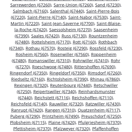
Sarrewerden (67260)
,
Sarre-Union (67260)
,
Sand (67230)
,
Salmbach (67160)
,
Salenthal (67440)
,
Saint-Pierre-Bois
(67220)
,
Saint-Pierre (67140)
,
Saint-Nabor (67530)
,
Saint-
Martin (67220)
,
Saint-Jean-Saverne (67700)
,
Saint-Blaise-
la-Roche (67420)
,
Saessolsheim (67270)
,
Saasenheim
(67390)
,
Saales (67420)
,
Russ (67130)
,
Rountzenheim
(67480)
,
Rottelsheim (67170)
,
Rott (67160)
,
Rothbach
(67340)
,
Rothau (67570)
,
Rosteig (67290)
,
Rossfeld (67230)
,
Rosheim (67560)
,
Rosenwiller (67560)
,
Roppenheim
(67480)
,
Romanswiller (67310)
,
Rohrwiller (67410)
,
Rohr
(67270)
,
Roeschwoog (67480)
,
Rittershoffen (67690)
,
Ringendorf (67350)
,
Ringeldorf (67350)
,
Rimsdorf (67260)
,
Riedseltz (67160)
,
Richtolsheim (67390)
,
Rhinau (67860)
,
Rexingen (67320)
,
Reutenbourg (67440)
,
Retschwiller
(67250)
,
Reipertswiller (67340)
,
Reinhardsmunster
(67440)
,
Reichstett (67116)
,
Reichshoffen (67110)
,
Reichsfeld (67140)
,
Rauwiller (67320)
,
Ratzwiller (67430)
,
Ranrupt (67420)
,
Rangen (67310)
,
Quatzenheim (67117)
,
Puberg (67290)
,
Printzheim (67490)
,
Preuschdorf (67250)
,
Plobsheim (67115)
,
Plaine (67420)
,
Pfulgriesheim (67370)
,
Pfettisheim (67370)
,
Pfalzweyer (67320)
,
Pfaffenhoffen