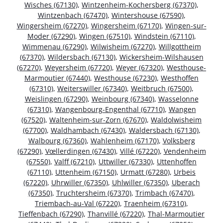
Wisches (67130)
,
Wintzenheim-Kochersberg (67370)
,
Wintzenbach (67470)
,
Wintershouse (67590)
,
Wingersheim (67270)
,
Wingersheim (67170)
,
Wingen-sur-
Moder (67290)
,
Wingen (67510)
,
Windstein (67110)
,
Wimmenau (67290)
,
Wilwisheim (67270)
,
Willgottheim
(67370)
,
Wildersbach (67130)
,
Wickersheim-Wilshausen
(67270)
,
Weyersheim (67720)
,
Weyer (67320)
,
Westhouse-
Marmoutier (67440)
,
Westhouse (67230)
,
Westhoffen
(67310)
,
Weiterswiller (67340)
,
Weitbruch (67500)
,
Weislingen (67290)
,
Weinbourg (67340)
,
Wasselonne
(67310)
,
Wangenbourg-Engenthal (67710)
,
Wangen
(67520)
,
Waltenheim-sur-Zorn (67670)
,
Waldolwisheim
(67700)
,
Waldhambach (67430)
,
Waldersbach (67130)
,
Walbourg (67360)
,
Wahlenheim (67170)
,
Volksberg
(67290)
,
Vœllerdingen (67430)
,
Villé (67220)
,
Vendenheim
(67550)
,
Valff (67210)
,
Uttwiller (67330)
,
Uttenhoffen
(67110)
,
Uttenheim (67150)
,
Urmatt (67280)
,
Urbeis
(67220)
,
Uhrwiller (67350)
,
Uhlwiller (67350)
,
Uberach
(67350)
,
Truchtersheim (67370)
,
Trimbach (67470)
,
Triembach-au-Val (67220)
,
Traenheim (67310)
,
Tieffenbach (67290)
,
Thanvillé (67220)
,
Thal-Marmoutier