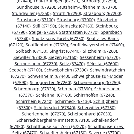
(67440)
,
Thal-Drulingen (67320)
,
Surbourg (67250)
,
Sundhouse (67920)
,
Stutzheim-Offenheim (67370)
,
Stundwiller (67250)
,
Struth (67290)
,
Strasbourg (67200)
,
Strasbourg (67100)
,
Strasbourg (67000)
,
Stotzheim
(67140)
,
Still (67190)
,
Steinseltz (67160)
,
Steinbourg
(67790)
,
Steige (67220)
,
Stattmatten (67770)
,
Sparsbach
(67340)
,
Soultz-sous-Forêts (67250)
,
Soultz-les-Bains
(67120)
,
Soufflenheim (67620)
,
Souffelweyersheim (67460)
,
Solbach (67130)
,
Singrist (67440)
,
Siltzheim (67260)
,
Siewiller (67320)
,
Siegen (67160)
,
Sessenheim (67770)
,
Sermersheim (67230)
,
Seltz (67470)
,
Sélestat (67600)
,
Seebach (67160)
,
Schwobsheim (67390)
,
Schwindratzheim
(67270)
,
Schwenheim (67440)
,
Schweighouse-sur-Moder
(67590)
,
Schopperten (67260)
,
Schœnenbourg (67250)
,
Schœnbourg (67320)
,
Schœnau (67390)
,
Schnersheim
(67370)
,
Schleithal (67160)
,
Schirrhoffen (67240)
,
Schirrhein (67240)
,
Schirmeck (67130)
,
Schiltigheim
(67300)
,
Schillersdorf (67340)
,
Scherwiller (67750)
,
Scherlenheim (67270)
,
Scheibenhard (67630)
,
Scharrachbergheim-Irmstett (67310)
,
Schalkendorf
(67350)
,
Schaffhouse-sur-Zorn (67270)
,
Schaffhouse-près-
Seltz (67470)
,
Schaeffersheim (67150)
,
Saverne (67700)
,