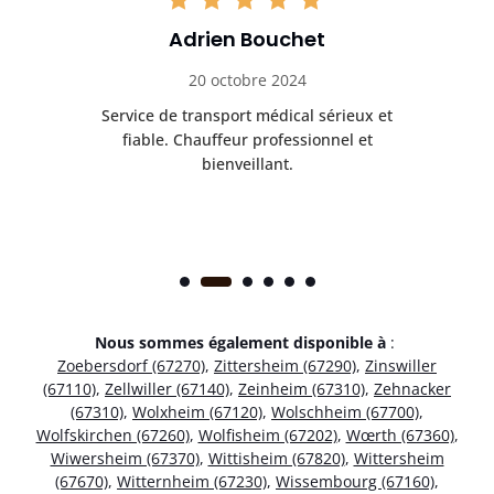
Adrien Bouchet
20 octobre 2024
rès
Service de transport médical sérieux et
Po
ice.
fiable. Chauffeur professionnel et
bienveillant.
Nous sommes également disponible à
:
Zoebersdorf (67270)
,
Zittersheim (67290)
,
Zinswiller
(67110)
,
Zellwiller (67140)
,
Zeinheim (67310)
,
Zehnacker
(67310)
,
Wolxheim (67120)
,
Wolschheim (67700)
,
Wolfskirchen (67260)
,
Wolfisheim (67202)
,
Wœrth (67360)
,
Wiwersheim (67370)
,
Wittisheim (67820)
,
Wittersheim
(67670)
,
Witternheim (67230)
,
Wissembourg (67160)
,