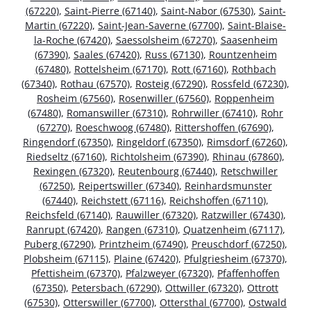
(67220)
,
Saint-Pierre (67140)
,
Saint-Nabor (67530)
,
Saint-
Martin (67220)
,
Saint-Jean-Saverne (67700)
,
Saint-Blaise-
la-Roche (67420)
,
Saessolsheim (67270)
,
Saasenheim
(67390)
,
Saales (67420)
,
Russ (67130)
,
Rountzenheim
(67480)
,
Rottelsheim (67170)
,
Rott (67160)
,
Rothbach
(67340)
,
Rothau (67570)
,
Rosteig (67290)
,
Rossfeld (67230)
,
Rosheim (67560)
,
Rosenwiller (67560)
,
Roppenheim
(67480)
,
Romanswiller (67310)
,
Rohrwiller (67410)
,
Rohr
(67270)
,
Roeschwoog (67480)
,
Rittershoffen (67690)
,
Ringendorf (67350)
,
Ringeldorf (67350)
,
Rimsdorf (67260)
,
Riedseltz (67160)
,
Richtolsheim (67390)
,
Rhinau (67860)
,
Rexingen (67320)
,
Reutenbourg (67440)
,
Retschwiller
(67250)
,
Reipertswiller (67340)
,
Reinhardsmunster
(67440)
,
Reichstett (67116)
,
Reichshoffen (67110)
,
Reichsfeld (67140)
,
Rauwiller (67320)
,
Ratzwiller (67430)
,
Ranrupt (67420)
,
Rangen (67310)
,
Quatzenheim (67117)
,
Puberg (67290)
,
Printzheim (67490)
,
Preuschdorf (67250)
,
Plobsheim (67115)
,
Plaine (67420)
,
Pfulgriesheim (67370)
,
Pfettisheim (67370)
,
Pfalzweyer (67320)
,
Pfaffenhoffen
(67350)
,
Petersbach (67290)
,
Ottwiller (67320)
,
Ottrott
(67530)
,
Otterswiller (67700)
,
Ottersthal (67700)
,
Ostwald