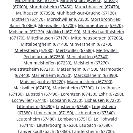
Mutzenhouse (67270)
,
Muttersholtz (67600)
,
Mussig
(67600)
,
Mundolsheim (67450)
,
Munchhausen (67470)
,
Mulhausen (67350)
,
Muhlbach-sur-Bruche (67130)
,
Mothern (67470)
,
Morschwiller (67350)
,
Morsbronn-les-
Bains (67360)
,
Monswiller (67700)
,
Mommenheim (67670)
,
Molsheim (67120)
,
Mollkirch (67190)
,
Mittelschaeffolsheim
(67170)
,
Mittelhausen (67170)
,
Mittelhausbergen (67206)
,
Mittelbergheim (67140)
,
Minversheim (67270)
,
Mietesheim (67580)
,
Mertzwiller (67580)
,
Merkwiller-
Pechelbronn (67250)
,
Menchhoffen (67340)
,
Memmelshoffen (67250)
,
Melsheim (67270)
,
Meistratzheim (67210)
,
Matzenheim (67150)
,
Marmoutier
(67440)
,
Marlenheim (67520)
,
Marckolsheim (67390)
,
Maisonsgoutte (67220)
,
Maennolsheim (67700)
,
Mackwiller (67430)
,
Mackenheim (67390)
,
Lutzelhouse
(67130)
,
Lupstein (67490)
,
Lorentzen (67430)
,
Lohr (67290)
,
Lochwiller (67440)
,
Lobsann (67250)
,
Lixhausen (67270)
,
Littenheim (67490)
,
Lipsheim (67640)
,
Lingolsheim
(67380)
,
Limersheim (67150)
,
Lichtenberg (67340)
,
Leutenheim (67480)
,
Lembach (67510)
,
Le Hohwald
(67140)
,
Lauterbourg (67630)
,
Laubach (67580)
,
Langensoultzbach (67360)
,
Landersheim (67700)
,