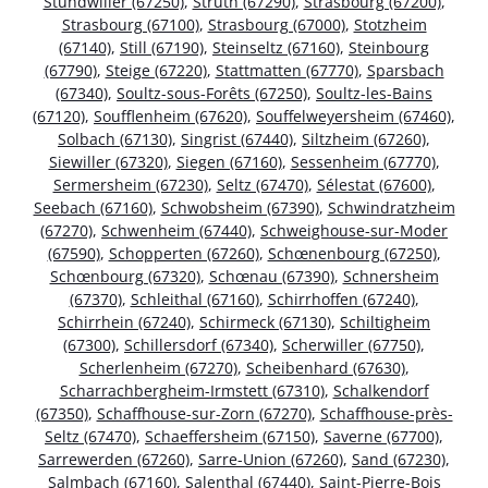
Stundwiller (67250)
,
Struth (67290)
,
Strasbourg (67200)
,
Strasbourg (67100)
,
Strasbourg (67000)
,
Stotzheim
(67140)
,
Still (67190)
,
Steinseltz (67160)
,
Steinbourg
(67790)
,
Steige (67220)
,
Stattmatten (67770)
,
Sparsbach
(67340)
,
Soultz-sous-Forêts (67250)
,
Soultz-les-Bains
(67120)
,
Soufflenheim (67620)
,
Souffelweyersheim (67460)
,
Solbach (67130)
,
Singrist (67440)
,
Siltzheim (67260)
,
Siewiller (67320)
,
Siegen (67160)
,
Sessenheim (67770)
,
Sermersheim (67230)
,
Seltz (67470)
,
Sélestat (67600)
,
Seebach (67160)
,
Schwobsheim (67390)
,
Schwindratzheim
(67270)
,
Schwenheim (67440)
,
Schweighouse-sur-Moder
(67590)
,
Schopperten (67260)
,
Schœnenbourg (67250)
,
Schœnbourg (67320)
,
Schœnau (67390)
,
Schnersheim
(67370)
,
Schleithal (67160)
,
Schirrhoffen (67240)
,
Schirrhein (67240)
,
Schirmeck (67130)
,
Schiltigheim
(67300)
,
Schillersdorf (67340)
,
Scherwiller (67750)
,
Scherlenheim (67270)
,
Scheibenhard (67630)
,
Scharrachbergheim-Irmstett (67310)
,
Schalkendorf
(67350)
,
Schaffhouse-sur-Zorn (67270)
,
Schaffhouse-près-
Seltz (67470)
,
Schaeffersheim (67150)
,
Saverne (67700)
,
Sarrewerden (67260)
,
Sarre-Union (67260)
,
Sand (67230)
,
Salmbach (67160)
,
Salenthal (67440)
,
Saint-Pierre-Bois