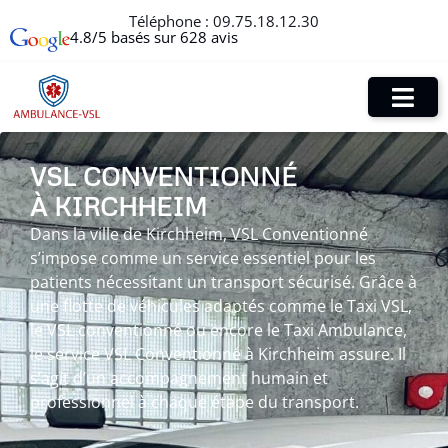
Téléphone :
09.75.18.12.30
4.8/5 basés sur 628 avis
VSL CONVENTIONNÉ
À KIRCHHEIM
Dans la ville de Kirchheim, VSL Conventionné
s’impose comme un service essentiel pour les
patients nécessitant un transport sécurisé. Grâce à
une flotte de véhicules adaptés comme le Taxi VSL,
le VSL conventionné ou encore le Taxi Ambulance,
le service VSL Conventionné à Kirchheim assure. Il
s’agit d’un accompagnement humain et
professionnel à chaque étape du transport.