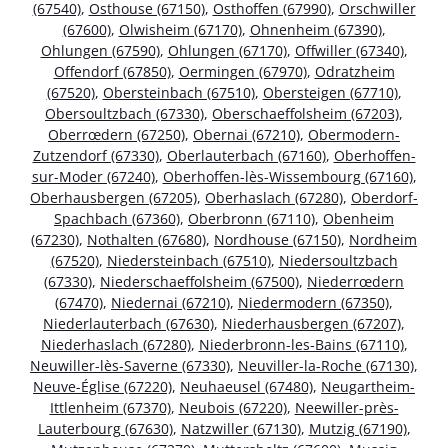
(67540)
,
Osthouse (67150)
,
Osthoffen (67990)
,
Orschwiller
(67600)
,
Olwisheim (67170)
,
Ohnenheim (67390)
,
Ohlungen (67590)
,
Ohlungen (67170)
,
Offwiller (67340)
,
Offendorf (67850)
,
Oermingen (67970)
,
Odratzheim
(67520)
,
Obersteinbach (67510)
,
Obersteigen (67710)
,
Obersoultzbach (67330)
,
Oberschaeffolsheim (67203)
,
Oberrœdern (67250)
,
Obernai (67210)
,
Obermodern-
Zutzendorf (67330)
,
Oberlauterbach (67160)
,
Oberhoffen-
sur-Moder (67240)
,
Oberhoffen-lès-Wissembourg (67160)
,
Oberhausbergen (67205)
,
Oberhaslach (67280)
,
Oberdorf-
Spachbach (67360)
,
Oberbronn (67110)
,
Obenheim
(67230)
,
Nothalten (67680)
,
Nordhouse (67150)
,
Nordheim
(67520)
,
Niedersteinbach (67510)
,
Niedersoultzbach
(67330)
,
Niederschaeffolsheim (67500)
,
Niederrœdern
(67470)
,
Niedernai (67210)
,
Niedermodern (67350)
,
Niederlauterbach (67630)
,
Niederhausbergen (67207)
,
Niederhaslach (67280)
,
Niederbronn-les-Bains (67110)
,
Neuwiller-lès-Saverne (67330)
,
Neuviller-la-Roche (67130)
,
Neuve-Église (67220)
,
Neuhaeusel (67480)
,
Neugartheim-
Ittlenheim (67370)
,
Neubois (67220)
,
Neewiller-près-
Lauterbourg (67630)
,
Natzwiller (67130)
,
Mutzig (67190)
,