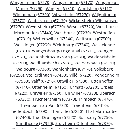
Wingersheim (67270)
,
Wingersheim (67170)
,
Wingen-sur-
Moder (67290)
,
Wingen (67510)
,
Windstein (67110)
,
Wimmenau (67290)
,
Wilwisheim (67270)
,
Willgottheim
(67370)
,
Wildersbach (67130)
,
Wickersheim-Wilshausen
(67270)
,
Weyersheim (67720)
,
Weyer (67320)
,
Westhouse-
Marmoutier (67440)
,
Westhouse (67230)
,
Westhoffen
(67310)
,
Weiterswiller (67340)
,
Weitbruch (67500)
,
Weislingen (67290)
,
Weinbourg (67340)
,
Wasselonne
(67310)
,
Wangenbourg-Engenthal (67710)
,
Wangen
(67520)
,
Waltenheim-sur-Zorn (67670)
,
Waldolwisheim
(67700)
,
Waldhambach (67430)
,
Waldersbach (67130)
,
Walbourg (67360)
,
Wahlenheim (67170)
,
Volksberg
(67290)
,
Vœllerdingen (67430)
,
Villé (67220)
,
Vendenheim
(67550)
,
Valff (67210)
,
Uttwiller (67330)
,
Uttenhoffen
(67110)
,
Uttenheim (67150)
,
Urmatt (67280)
,
Urbeis
(67220)
,
Uhrwiller (67350)
,
Uhlwiller (67350)
,
Uberach
(67350)
,
Truchtersheim (67370)
,
Trimbach (67470)
,
Triembach-au-Val (67220)
,
Traenheim (67310)
,
Tieffenbach (67290)
,
Thanvillé (67220)
,
Thal-Marmoutier
(67440)
,
Thal-Drulingen (67320)
,
Surbourg (67250)
,
Sundhouse (67920)
,
Stutzheim-Offenheim (67370)
,