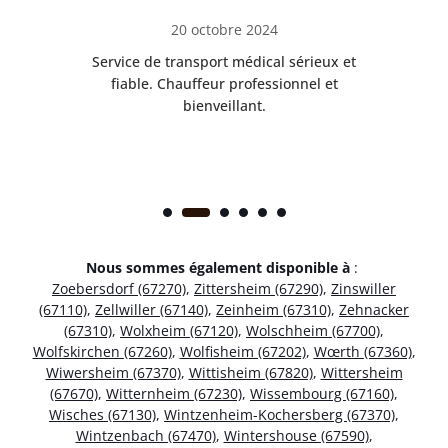
20 octobre 2024
rès
Service de transport médical sérieux et
Po
ice.
fiable. Chauffeur professionnel et
bienveillant.
Nous sommes également disponible à
:
Zoebersdorf (67270)
,
Zittersheim (67290)
,
Zinswiller
(67110)
,
Zellwiller (67140)
,
Zeinheim (67310)
,
Zehnacker
(67310)
,
Wolxheim (67120)
,
Wolschheim (67700)
,
Wolfskirchen (67260)
,
Wolfisheim (67202)
,
Wœrth (67360)
,
Wiwersheim (67370)
,
Wittisheim (67820)
,
Wittersheim
(67670)
,
Witternheim (67230)
,
Wissembourg (67160)
,
Wisches (67130)
,
Wintzenheim-Kochersberg (67370)
,
Wintzenbach (67470)
,
Wintershouse (67590)
,