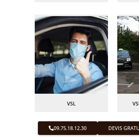
VSL
VS
09.75.18.12.30
DEVIS GRATU