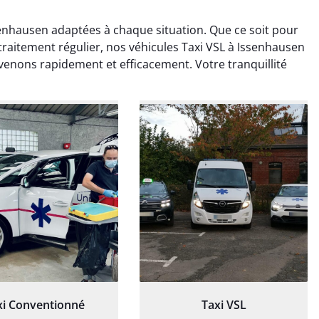
enhausen adaptées à chaque situation. Que ce soit pour
traitement régulier, nos véhicules Taxi VSL à Issenhausen
venons rapidement et efficacement. Votre tranquillité
ud Deschamps
Jérémy Ferrand
0 janvier 2025
8 septembre 2024
tisfait du transport,
Transport ponctuel et
s’est bien déroulé.
personnel très attentionné.
feur à l’écoute et
Très satisfait du service.
patient.
xi Conventionné
Taxi VSL