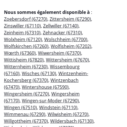
Nous sommes également disponible à
:
Zoebersdorf (67270)
,
Zittersheim (67290)
,
Zinswiller (67110)
,
Zellwiller (67140)
,
Zeinheim (67310)
,
Zehnacker (67310)
,
Wolxheim (67120)
,
Wolschheim (67700)
,
Wolfskirchen (67260)
,
Wolfisheim (67202)
,
Wœrth (67360)
,
Wiwersheim (67370)
,
Wittisheim (67820)
,
Wittersheim (67670)
,
Witternheim (67230)
,
Wissembourg
(67160)
,
Wisches (67130)
,
Wintzenheim-
Kochersberg (67370)
,
Wintzenbach
(67470)
,
Wintershouse (67590)
,
Wingersheim (67270)
,
Wingersheim
(67170)
,
Wingen-sur-Moder (67290)
,
Wingen (67510)
,
Windstein (67110)
,
Wimmenau (67290)
,
Wilwisheim (67270)
,
Willgottheim (67370)
,
Wildersbach (67130)
,