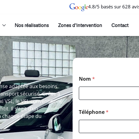
4.8/5 basés sur 628 avi
Nos réalisations
Zones d’intervention
Contact
Nom
*
onse adaptée aux besoins
ransport sécurisé. Grâce à
xi VSL, le VSL conventionné
it. Il s’agit d’un
Téléphone
*
 chaque étape du