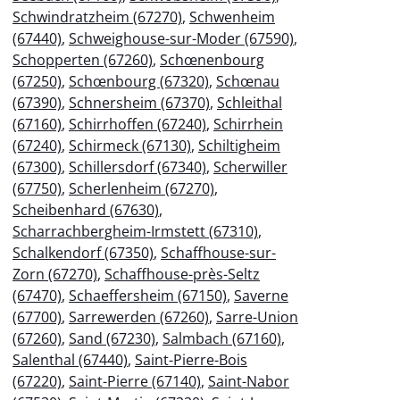
Schwindratzheim (67270)
,
Schwenheim
(67440)
,
Schweighouse-sur-Moder (67590)
,
Schopperten (67260)
,
Schœnenbourg
(67250)
,
Schœnbourg (67320)
,
Schœnau
(67390)
,
Schnersheim (67370)
,
Schleithal
(67160)
,
Schirrhoffen (67240)
,
Schirrhein
(67240)
,
Schirmeck (67130)
,
Schiltigheim
(67300)
,
Schillersdorf (67340)
,
Scherwiller
(67750)
,
Scherlenheim (67270)
,
Scheibenhard (67630)
,
Scharrachbergheim-Irmstett (67310)
,
Schalkendorf (67350)
,
Schaffhouse-sur-
Zorn (67270)
,
Schaffhouse-près-Seltz
(67470)
,
Schaeffersheim (67150)
,
Saverne
(67700)
,
Sarrewerden (67260)
,
Sarre-Union
(67260)
,
Sand (67230)
,
Salmbach (67160)
,
Salenthal (67440)
,
Saint-Pierre-Bois
(67220)
,
Saint-Pierre (67140)
,
Saint-Nabor