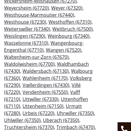
Wickersheim-Wilshausen (67270)
,
Weyersheim (67720)
,
Weyer (67320)
,
Westhouse-Marmoutier (67440)
,
Westhouse (67230)
,
Westhoffen (67310)
,
Weiterswiller (67340)
,
Weitbruch (67500)
,
Weislingen (67290)
,
Weinbourg (67340)
,
Wasselonne (67310)
,
Wangenbourg-
Engenthal (67710)
,
Wangen (67520)
,
Waltenheim-sur-Zorn (67670)
,
Waldolwisheim (67700)
,
Waldhambach
(67430)
,
Waldersbach (67130)
,
Walbourg
(67360)
,
Wahlenheim (67170)
,
Volksberg
(67290)
,
Vœllerdingen (67430)
,
Villé
(67220)
,
Vendenheim (67550)
,
Valff
(67210)
,
Uttwiller (67330)
,
Uttenhoffen
(67110)
,
Uttenheim (67150)
,
Urmatt
(67280)
,
Urbeis (67220)
,
Uhrwiller (67350)
,
Uhlwiller (67350)
,
Uberach (67350)
,
Truchtersheim (67370)
,
Trimbach (67470)
,