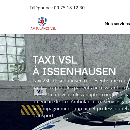
Téléphone :
09.75.18.12.30
Nos services
TAXI VSL
À ISSENHAUSEN
Taxi VSL à Issenhausen représente une rép
médicaux pour les patients nécessitant un t
une flotte de véhicules adaptés comme le Ta
ou encore le Taxi Ambulance, ce service garant
accompagnement humain et professionnel à
transport.