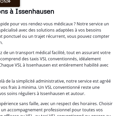
ION
ons à Issenhausen
apide pour vos rendez-vous médicaux ? Notre service un
écialisé avec des solutions adaptées à vos besoins
nt ponctuel ou un trajet récurrent, vous pouvez compter
n.
 de un transport médical facilité, tout en assurant votre
es comprend des taxis VSL conventionnés, idéalement
Chaque VSL à Issenhausen est entièrement habilité avec
à de la simplicité administrative, notre service est agréé
er vos frais à minima. Un VSL conventionné reste une
 vos soins réguliers à Issenhausen et autour.
périence sans faille, avec un respect des horaires. Choisir
 de un accompagnement professionnel pour toutes vos
 efficace au VSL, au taxi VSL conventionné ou encore au