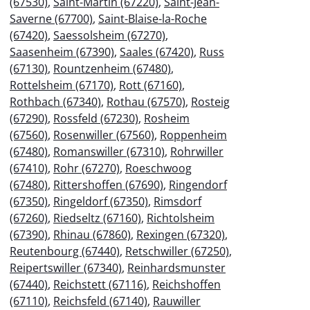
(67530)
,
Saint-Martin (67220)
,
Saint-Jean-
Saverne (67700)
,
Saint-Blaise-la-Roche
(67420)
,
Saessolsheim (67270)
,
Saasenheim (67390)
,
Saales (67420)
,
Russ
(67130)
,
Rountzenheim (67480)
,
Rottelsheim (67170)
,
Rott (67160)
,
Rothbach (67340)
,
Rothau (67570)
,
Rosteig
(67290)
,
Rossfeld (67230)
,
Rosheim
(67560)
,
Rosenwiller (67560)
,
Roppenheim
(67480)
,
Romanswiller (67310)
,
Rohrwiller
(67410)
,
Rohr (67270)
,
Roeschwoog
(67480)
,
Rittershoffen (67690)
,
Ringendorf
(67350)
,
Ringeldorf (67350)
,
Rimsdorf
(67260)
,
Riedseltz (67160)
,
Richtolsheim
(67390)
,
Rhinau (67860)
,
Rexingen (67320)
,
Reutenbourg (67440)
,
Retschwiller (67250)
,
Reipertswiller (67340)
,
Reinhardsmunster
(67440)
,
Reichstett (67116)
,
Reichshoffen
(67110)
,
Reichsfeld (67140)
,
Rauwiller