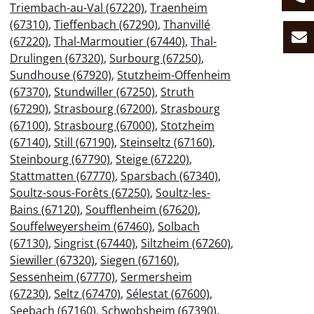
Triembach-au-Val (67220)
,
Traenheim
(67310)
,
Tieffenbach (67290)
,
Thanvillé
(67220)
,
Thal-Marmoutier (67440)
,
Thal-
Drulingen (67320)
,
Surbourg (67250)
,
Sundhouse (67920)
,
Stutzheim-Offenheim
(67370)
,
Stundwiller (67250)
,
Struth
(67290)
,
Strasbourg (67200)
,
Strasbourg
(67100)
,
Strasbourg (67000)
,
Stotzheim
(67140)
,
Still (67190)
,
Steinseltz (67160)
,
Steinbourg (67790)
,
Steige (67220)
,
Stattmatten (67770)
,
Sparsbach (67340)
,
Soultz-sous-Forêts (67250)
,
Soultz-les-
Bains (67120)
,
Soufflenheim (67620)
,
Souffelweyersheim (67460)
,
Solbach
(67130)
,
Singrist (67440)
,
Siltzheim (67260)
,
Siewiller (67320)
,
Siegen (67160)
,
Sessenheim (67770)
,
Sermersheim
(67230)
,
Seltz (67470)
,
Sélestat (67600)
,
Seebach (67160)
,
Schwobsheim (67390)
,