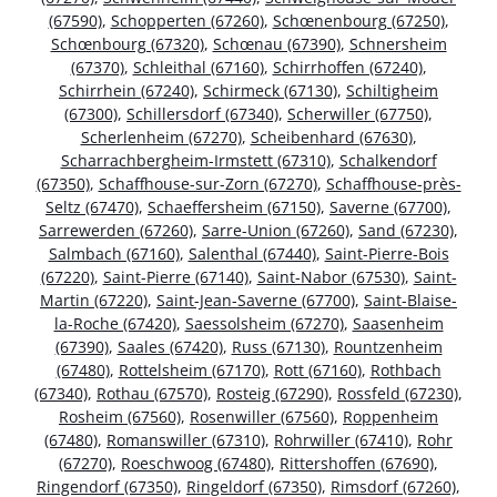
(67590)
,
Schopperten (67260)
,
Schœnenbourg (67250)
,
Schœnbourg (67320)
,
Schœnau (67390)
,
Schnersheim
(67370)
,
Schleithal (67160)
,
Schirrhoffen (67240)
,
Schirrhein (67240)
,
Schirmeck (67130)
,
Schiltigheim
(67300)
,
Schillersdorf (67340)
,
Scherwiller (67750)
,
Scherlenheim (67270)
,
Scheibenhard (67630)
,
Scharrachbergheim-Irmstett (67310)
,
Schalkendorf
(67350)
,
Schaffhouse-sur-Zorn (67270)
,
Schaffhouse-près-
Seltz (67470)
,
Schaeffersheim (67150)
,
Saverne (67700)
,
Sarrewerden (67260)
,
Sarre-Union (67260)
,
Sand (67230)
,
Salmbach (67160)
,
Salenthal (67440)
,
Saint-Pierre-Bois
(67220)
,
Saint-Pierre (67140)
,
Saint-Nabor (67530)
,
Saint-
Martin (67220)
,
Saint-Jean-Saverne (67700)
,
Saint-Blaise-
la-Roche (67420)
,
Saessolsheim (67270)
,
Saasenheim
(67390)
,
Saales (67420)
,
Russ (67130)
,
Rountzenheim
(67480)
,
Rottelsheim (67170)
,
Rott (67160)
,
Rothbach
(67340)
,
Rothau (67570)
,
Rosteig (67290)
,
Rossfeld (67230)
,
Rosheim (67560)
,
Rosenwiller (67560)
,
Roppenheim
(67480)
,
Romanswiller (67310)
,
Rohrwiller (67410)
,
Rohr
(67270)
,
Roeschwoog (67480)
,
Rittershoffen (67690)
,
Ringendorf (67350)
,
Ringeldorf (67350)
,
Rimsdorf (67260)
,