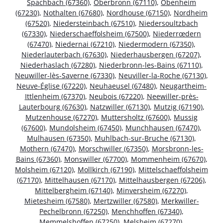
Spachbach (67360)
,
Oberbronn (67110)
,
Obenheim
(67230)
,
Nothalten (67680)
,
Nordhouse (67150)
,
Nordheim
(67520)
,
Niedersteinbach (67510)
,
Niedersoultzbach
(67330)
,
Niederschaeffolsheim (67500)
,
Niederrœdern
(67470)
,
Niedernai (67210)
,
Niedermodern (67350)
,
Niederlauterbach (67630)
,
Niederhausbergen (67207)
,
Niederhaslach (67280)
,
Niederbronn-les-Bains (67110)
,
Neuwiller-lès-Saverne (67330)
,
Neuviller-la-Roche (67130)
,
Neuve-Église (67220)
,
Neuhaeusel (67480)
,
Neugartheim-
Ittlenheim (67370)
,
Neubois (67220)
,
Neewiller-près-
Lauterbourg (67630)
,
Natzwiller (67130)
,
Mutzig (67190)
,
Mutzenhouse (67270)
,
Muttersholtz (67600)
,
Mussig
(67600)
,
Mundolsheim (67450)
,
Munchhausen (67470)
,
Mulhausen (67350)
,
Muhlbach-sur-Bruche (67130)
,
Mothern (67470)
,
Morschwiller (67350)
,
Morsbronn-les-
Bains (67360)
,
Monswiller (67700)
,
Mommenheim (67670)
,
Molsheim (67120)
,
Mollkirch (67190)
,
Mittelschaeffolsheim
(67170)
,
Mittelhausen (67170)
,
Mittelhausbergen (67206)
,
Mittelbergheim (67140)
,
Minversheim (67270)
,
Mietesheim (67580)
,
Mertzwiller (67580)
,
Merkwiller-
Pechelbronn (67250)
,
Menchhoffen (67340)
,
Memmelshoffen (67250)
,
Melsheim (67270)
,