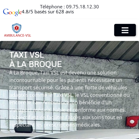
Téléphone :
09.75.18.12.30
4.8/5 basés sur 628 avis
TAXI VSL
À LA BROQUE
À La Broque, Taxi VSL est devenu une solution
incontournable pour les patients nécessitant un
transport sécurisé. Grâce à une flotte de véhicules
adaptés comme le Taxi VSL, le VSL conventionné ou
encore le Taxi Ambulance, on bénéficie d’un
transport médical fiable et conforme aux normes.
L’objectif est de faciliter l’accès aux soins tout en
respectant les prescriptions médicales.