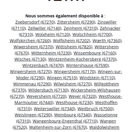
Nous sommes également disponible à
:
Zoebersdorf (67270)
,
Zittersheim (67290)
,
Zinswiller
(67110)
,
Zellwiller (67140)
,
Zeinheim (67310)
,
Zehnacker
(67310)
,
Wolxheim (67120)
,
Wolschheim (67700)
,
Wolfskirchen (67260)
,
Wolfisheim (67202)
,
Wœrth (67360)
,
Wiwersheim (67370)
,
Wittisheim (67820)
,
Wittersheim
(67670)
,
Witternheim (67230)
,
Wissembourg (67160)
,
Wisches (67130)
,
Wintzenheim-Kochersberg (67370)
,
Wintzenbach (67470)
,
Wintershouse (67590)
,
Wingersheim (67270)
,
Wingersheim (67170)
,
Wingen-sur-
Moder (67290)
,
Wingen (67510)
,
Windstein (67110)
,
Wimmenau (67290)
,
Wilwisheim (67270)
,
Willgottheim
(67370)
,
Wildersbach (67130)
,
Wickersheim-Wilshausen
(67270)
,
Weyersheim (67720)
,
Weyer (67320)
,
Westhouse-
Marmoutier (67440)
,
Westhouse (67230)
,
Westhoffen
(67310)
,
Weiterswiller (67340)
,
Weitbruch (67500)
,
Weislingen (67290)
,
Weinbourg (67340)
,
Wasselonne
(67310)
,
Wangenbourg-Engenthal (67710)
,
Wangen
(67520)
,
Waltenheim-sur-Zorn (67670)
,
Waldolwisheim