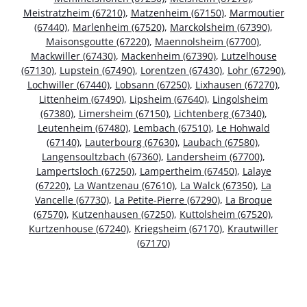
Meistratzheim (67210)
,
Matzenheim (67150)
,
Marmoutier
(67440)
,
Marlenheim (67520)
,
Marckolsheim (67390)
,
Maisonsgoutte (67220)
,
Maennolsheim (67700)
,
Mackwiller (67430)
,
Mackenheim (67390)
,
Lutzelhouse
(67130)
,
Lupstein (67490)
,
Lorentzen (67430)
,
Lohr (67290)
,
Lochwiller (67440)
,
Lobsann (67250)
,
Lixhausen (67270)
,
Littenheim (67490)
,
Lipsheim (67640)
,
Lingolsheim
(67380)
,
Limersheim (67150)
,
Lichtenberg (67340)
,
Leutenheim (67480)
,
Lembach (67510)
,
Le Hohwald
(67140)
,
Lauterbourg (67630)
,
Laubach (67580)
,
Langensoultzbach (67360)
,
Landersheim (67700)
,
Lampertsloch (67250)
,
Lampertheim (67450)
,
Lalaye
(67220)
,
La Wantzenau (67610)
,
La Walck (67350)
,
La
Vancelle (67730)
,
La Petite-Pierre (67290)
,
La Broque
(67570)
,
Kutzenhausen (67250)
,
Kuttolsheim (67520)
,
Kurtzenhouse (67240)
,
Kriegsheim (67170)
,
Krautwiller
(67170)