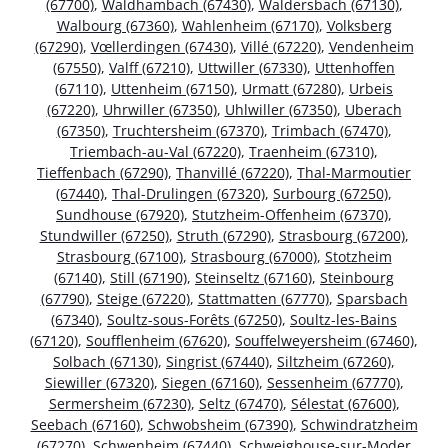
(67700)
,
Waldhambach (67430)
,
Waldersbach (67130)
,
Walbourg (67360)
,
Wahlenheim (67170)
,
Volksberg
(67290)
,
Vœllerdingen (67430)
,
Villé (67220)
,
Vendenheim
(67550)
,
Valff (67210)
,
Uttwiller (67330)
,
Uttenhoffen
(67110)
,
Uttenheim (67150)
,
Urmatt (67280)
,
Urbeis
(67220)
,
Uhrwiller (67350)
,
Uhlwiller (67350)
,
Uberach
(67350)
,
Truchtersheim (67370)
,
Trimbach (67470)
,
Triembach-au-Val (67220)
,
Traenheim (67310)
,
Tieffenbach (67290)
,
Thanvillé (67220)
,
Thal-Marmoutier
(67440)
,
Thal-Drulingen (67320)
,
Surbourg (67250)
,
Sundhouse (67920)
,
Stutzheim-Offenheim (67370)
,
Stundwiller (67250)
,
Struth (67290)
,
Strasbourg (67200)
,
Strasbourg (67100)
,
Strasbourg (67000)
,
Stotzheim
(67140)
,
Still (67190)
,
Steinseltz (67160)
,
Steinbourg
(67790)
,
Steige (67220)
,
Stattmatten (67770)
,
Sparsbach
(67340)
,
Soultz-sous-Forêts (67250)
,
Soultz-les-Bains
(67120)
,
Soufflenheim (67620)
,
Souffelweyersheim (67460)
,
Solbach (67130)
,
Singrist (67440)
,
Siltzheim (67260)
,
Siewiller (67320)
,
Siegen (67160)
,
Sessenheim (67770)
,
Sermersheim (67230)
,
Seltz (67470)
,
Sélestat (67600)
,
Seebach (67160)
,
Schwobsheim (67390)
,
Schwindratzheim
(67270)
,
Schwenheim (67440)
,
Schweighouse-sur-Moder