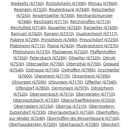
Riedseltz (67160)
,
Richtolsheim (67390)
,
Rhinau (67860)
,
Rexingen (67320)
,
Reutenbourg (67440)
,
Retschwiller
(67250)
,
Reipertswiller (67340)
,
Reinhardsmunster
(67440)
,
Reichstett (67116)
,
Reichshoffen (67110)
,
Reichsfeld (67140)
,
Rauwiller (67320)
,
Ratzwiller (67430)
,
Ranrupt (67420)
,
Rangen (67310)
,
Quatzenheim (67117)
,
Puberg (67290)
,
Printzheim (67490)
,
Preuschdorf (67250)
,
Plobsheim (67115)
,
Plaine (67420)
,
Pfulgriesheim (67370)
,
Pfettisheim (67370)
,
Pfalzweyer (67320)
,
Pfaffenhoffen
(67350)
,
Petersbach (67290)
,
Ottwiller (67320)
,
Ottrott
(67530)
,
Otterswiller (67700)
,
Ottersthal (67700)
,
Ostwald
(67540)
,
Osthouse (67150)
,
Osthoffen (67990)
,
Orschwiller
(67600)
,
Olwisheim (67170)
,
Ohnenheim (67390)
,
Ohlungen (67590)
,
Ohlungen (67170)
,
Offwiller (67340)
,
Offendorf (67850)
,
Oermingen (67970)
,
Odratzheim
(67520)
,
Obersteinbach (67510)
,
Obersteigen (67710)
,
Obersoultzbach (67330)
,
Oberschaeffolsheim (67203)
,
Oberrœdern (67250)
,
Obernai (67210)
,
Obermodern-
Zutzendorf (67330)
,
Oberlauterbach (67160)
,
Oberhoffen-
sur-Moder (67240)
,
Oberhoffen-lès-Wissembourg (67160)
,
Oberhausbergen (67205)
,
Oberhaslach (67280)
,
Oberdorf-