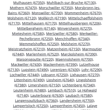
Mulhausen (67350)
,
Muhlbach-sur-Bruche (67130)
,
Mothern (67470)
,
Morschwiller (67350)
,
Morsbronn-les-
Bains (67360)
,
Monswiller (67700)
,
Mommenheim (67670)
,
Molsheim (67120)
,
Mollkirch (67190)
,
Mittelschaeffolsheim
(67170)
,
Mittelhausen (67170)
,
Mittelhausbergen (67206)
,
Mittelbergheim (67140)
,
Minversheim (67270)
,
Mietesheim (67580)
,
Mertzwiller (67580)
,
Merkwiller-
Pechelbronn (67250)
,
Menchhoffen (67340)
,
Memmelshoffen (67250)
,
Melsheim (67270)
,
Meistratzheim (67210)
,
Matzenheim (67150)
,
Marmoutier
(67440)
,
Marlenheim (67520)
,
Marckolsheim (67390)
,
Maisonsgoutte (67220)
,
Maennolsheim (67700)
,
Mackwiller (67430)
,
Mackenheim (67390)
,
Lutzelhouse
(67130)
,
Lupstein (67490)
,
Lorentzen (67430)
,
Lohr (67290)
,
Lochwiller (67440)
,
Lobsann (67250)
,
Lixhausen (67270)
,
Littenheim (67490)
,
Lipsheim (67640)
,
Lingolsheim
(67380)
,
Limersheim (67150)
,
Lichtenberg (67340)
,
Leutenheim (67480)
,
Lembach (67510)
,
Le Hohwald
(67140)
,
Lauterbourg (67630)
,
Laubach (67580)
,
Langensoultzbach (67360)
,
Landersheim (67700)
,
Lampertsloch (67250)
,
Lampertheim (67450)
,
Lalaye