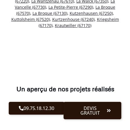
(67220)
,
La Wantzenau (67610)
,
La Walck (67350)
,
La
Vancelle (67730)
,
La Petite-Pierre (67290)
,
La Broque
(67570)
,
La Broque (67130)
,
Kutzenhausen (67250)
,
Kuttolsheim (67520)
,
Kurtzenhouse (67240)
,
Kriegsheim
(67170)
,
Krautwiller (67170)
Un aperçu de nos projets réalisés
09.75.18.12.30
DEVIS
GRATUIT