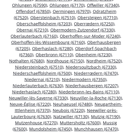
Ohlungen (67590)
,
Ohlungen (67170)
,
Offwiller (67340)
,
Offendorf (67850)
,
Oermingen (67970)
,
Odratzheim
(67520)
,
Obersteinbach (67510)
,
Obersteigen (67710)
,
Oberschaeffolsheim (67203)
,
Oberrœdern (67250)
,
Obernai (67210)
,
Obermodern-Zutzendorf (67330)
,
Oberlauterbach (67160)
,
Oberhoffen-sur-Moder (67240)
,
Oberhoffen-lès-Wissembourg (67160)
,
Oberhausbergen
(67205)
,
Oberhaslach (67280)
,
Oberdorf-Spachbach
(67360)
,
Oberbronn (67110)
,
Obenheim (67230)
,
Nothalten (67680)
,
Nordhouse (67150)
,
Nordheim (67520)
,
Niedersteinbach (67510)
,
Niedersoultzbach (67330)
,
Niederschaeffolsheim (67500)
,
Niederrœdern (67470)
,
Niedernai (67210)
,
Niedermodern (67350)
,
Niederlauterbach (67630)
,
Niederhausbergen (67207)
,
Niederhaslach (67280)
,
Niederbronn-les-Bains (67110)
,
Neuwiller-lès-Saverne (67330)
,
Neuviller-la-Roche (67130)
,
Neuve-Église (67220)
,
Neuhaeusel (67480)
,
Neugartheim-
Ittlenheim (67370)
,
Neubois (67220)
,
Neewiller-près-
Lauterbourg (67630)
,
Natzwiller (67130)
,
Mutzig (67190)
,
Mutzenhouse (67270)
,
Muttersholtz (67600)
,
Mussig
(67600)
,
Mundolsheim (67450)
,
Munchhausen (67470)
,