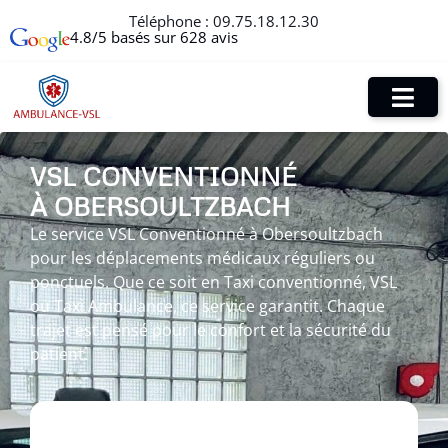
Téléphone :
09.75.18.12.30
4.8/5 basés sur 628 avis
VSL CONVENTIONNÉ
À OBERSOULTZBACH
Le service VSL Conventionné à Obersoultzbach
pour les déplacements médicaux réguliers ou
ponctuels. Que ce soit en Taxi conventionné, VSL
ou Taxi Ambulance, ce service garantit. Chaque
trajet est pensé pour le confort et la sécurité du
patient.