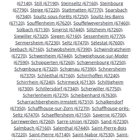
(67140)
,
Still (67190)
,
Steinseltz (67160)
,
Steinbourg
(67790)
,
Steige (67220)
,
Stattmatten (67770)
,
Sparsbach
(67340)
,
Soultz-sous-Forêts (67250)
,
Soultz-les-Bains
(67120)
,
Soufflenheim (67620)
,
Souffelweyersheim (67460)
,
Solbach (67130)
,
Singrist (67440)
,
Siltzheim (67260)
,
Siewiller (67320)
,
Siegen (67160)
,
Sessenheim (67770)
,
Sermersheim (67230)
,
Seltz (67470)
,
Sélestat (67600)
,
Seebach (67160)
,
Schwobsheim (67390)
,
Schwindratzheim
(67270)
,
Schwenheim (67440)
,
Schweighouse-sur-Moder
(67590)
,
Schopperten (67260)
,
Schœnenbourg (67250)
,
Schœnbourg (67320)
,
Schœnau (67390)
,
Schnersheim
(67370)
,
Schleithal (67160)
,
Schirrhoffen (67240)
,
Schirrhein (67240)
,
Schirmeck (67130)
,
Schiltigheim
(67300)
,
Schillersdorf (67340)
,
Scherwiller (67750)
,
Scherlenheim (67270)
,
Scheibenhard (67630)
,
Scharrachbergheim-Irmstett (67310)
,
Schalkendorf
(67350)
,
Schaffhouse-sur-Zorn (67270)
,
Schaffhouse-près-
Seltz (67470)
,
Schaeffersheim (67150)
,
Saverne (67700)
,
Sarrewerden (67260)
,
Sarre-Union (67260)
,
Sand (67230)
,
Salmbach (67160)
,
Salenthal (67440)
,
Saint-Pierre-Bois
(67220)
,
Saint-Pierre (67140)
,
Saint-Nabor (67530)
,
Saint-