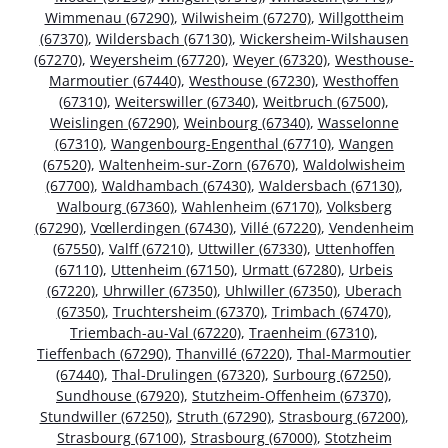
Wimmenau (67290)
,
Wilwisheim (67270)
,
Willgottheim
(67370)
,
Wildersbach (67130)
,
Wickersheim-Wilshausen
(67270)
,
Weyersheim (67720)
,
Weyer (67320)
,
Westhouse-
Marmoutier (67440)
,
Westhouse (67230)
,
Westhoffen
(67310)
,
Weiterswiller (67340)
,
Weitbruch (67500)
,
Weislingen (67290)
,
Weinbourg (67340)
,
Wasselonne
(67310)
,
Wangenbourg-Engenthal (67710)
,
Wangen
(67520)
,
Waltenheim-sur-Zorn (67670)
,
Waldolwisheim
(67700)
,
Waldhambach (67430)
,
Waldersbach (67130)
,
Walbourg (67360)
,
Wahlenheim (67170)
,
Volksberg
(67290)
,
Vœllerdingen (67430)
,
Villé (67220)
,
Vendenheim
(67550)
,
Valff (67210)
,
Uttwiller (67330)
,
Uttenhoffen
(67110)
,
Uttenheim (67150)
,
Urmatt (67280)
,
Urbeis
(67220)
,
Uhrwiller (67350)
,
Uhlwiller (67350)
,
Uberach
(67350)
,
Truchtersheim (67370)
,
Trimbach (67470)
,
Triembach-au-Val (67220)
,
Traenheim (67310)
,
Tieffenbach (67290)
,
Thanvillé (67220)
,
Thal-Marmoutier
(67440)
,
Thal-Drulingen (67320)
,
Surbourg (67250)
,
Sundhouse (67920)
,
Stutzheim-Offenheim (67370)
,
Stundwiller (67250)
,
Struth (67290)
,
Strasbourg (67200)
,
Strasbourg (67100)
,
Strasbourg (67000)
,
Stotzheim