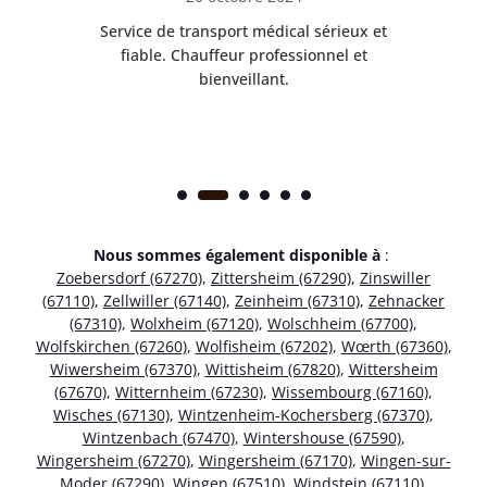
rès
Service de transport médical sérieux et
Po
ice.
fiable. Chauffeur professionnel et
bienveillant.
Nous sommes également disponible à
:
Zoebersdorf (67270)
,
Zittersheim (67290)
,
Zinswiller
(67110)
,
Zellwiller (67140)
,
Zeinheim (67310)
,
Zehnacker
(67310)
,
Wolxheim (67120)
,
Wolschheim (67700)
,
Wolfskirchen (67260)
,
Wolfisheim (67202)
,
Wœrth (67360)
,
Wiwersheim (67370)
,
Wittisheim (67820)
,
Wittersheim
(67670)
,
Witternheim (67230)
,
Wissembourg (67160)
,
Wisches (67130)
,
Wintzenheim-Kochersberg (67370)
,
Wintzenbach (67470)
,
Wintershouse (67590)
,
Wingersheim (67270)
,
Wingersheim (67170)
,
Wingen-sur-
Moder (67290)
,
Wingen (67510)
,
Windstein (67110)
,