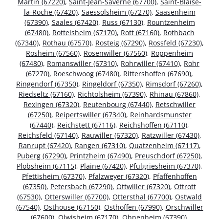
Martin (67220)
,
Saint-Jean-Saverne (67700)
,
Saint-Blaise-
la-Roche (67420)
,
Saessolsheim (67270)
,
Saasenheim
(67390)
,
Saales (67420)
,
Russ (67130)
,
Rountzenheim
(67480)
,
Rottelsheim (67170)
,
Rott (67160)
,
Rothbach
(67340)
,
Rothau (67570)
,
Rosteig (67290)
,
Rossfeld (67230)
,
Rosheim (67560)
,
Rosenwiller (67560)
,
Roppenheim
(67480)
,
Romanswiller (67310)
,
Rohrwiller (67410)
,
Rohr
(67270)
,
Roeschwoog (67480)
,
Rittershoffen (67690)
,
Ringendorf (67350)
,
Ringeldorf (67350)
,
Rimsdorf (67260)
,
Riedseltz (67160)
,
Richtolsheim (67390)
,
Rhinau (67860)
,
Rexingen (67320)
,
Reutenbourg (67440)
,
Retschwiller
(67250)
,
Reipertswiller (67340)
,
Reinhardsmunster
(67440)
,
Reichstett (67116)
,
Reichshoffen (67110)
,
Reichsfeld (67140)
,
Rauwiller (67320)
,
Ratzwiller (67430)
,
Ranrupt (67420)
,
Rangen (67310)
,
Quatzenheim (67117)
,
Puberg (67290)
,
Printzheim (67490)
,
Preuschdorf (67250)
,
Plobsheim (67115)
,
Plaine (67420)
,
Pfulgriesheim (67370)
,
Pfettisheim (67370)
,
Pfalzweyer (67320)
,
Pfaffenhoffen
(67350)
,
Petersbach (67290)
,
Ottwiller (67320)
,
Ottrott
(67530)
,
Otterswiller (67700)
,
Ottersthal (67700)
,
Ostwald
(67540)
,
Osthouse (67150)
,
Osthoffen (67990)
,
Orschwiller
(67600)
,
Olwisheim (67170)
,
Ohnenheim (67390)
,