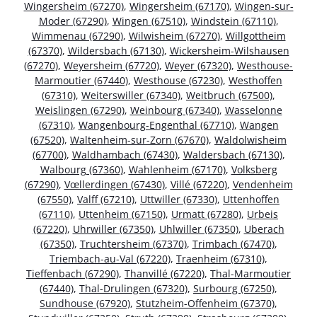
Wingersheim (67270)
,
Wingersheim (67170)
,
Wingen-sur-
Moder (67290)
,
Wingen (67510)
,
Windstein (67110)
,
Wimmenau (67290)
,
Wilwisheim (67270)
,
Willgottheim
(67370)
,
Wildersbach (67130)
,
Wickersheim-Wilshausen
(67270)
,
Weyersheim (67720)
,
Weyer (67320)
,
Westhouse-
Marmoutier (67440)
,
Westhouse (67230)
,
Westhoffen
(67310)
,
Weiterswiller (67340)
,
Weitbruch (67500)
,
Weislingen (67290)
,
Weinbourg (67340)
,
Wasselonne
(67310)
,
Wangenbourg-Engenthal (67710)
,
Wangen
(67520)
,
Waltenheim-sur-Zorn (67670)
,
Waldolwisheim
(67700)
,
Waldhambach (67430)
,
Waldersbach (67130)
,
Walbourg (67360)
,
Wahlenheim (67170)
,
Volksberg
(67290)
,
Vœllerdingen (67430)
,
Villé (67220)
,
Vendenheim
(67550)
,
Valff (67210)
,
Uttwiller (67330)
,
Uttenhoffen
(67110)
,
Uttenheim (67150)
,
Urmatt (67280)
,
Urbeis
(67220)
,
Uhrwiller (67350)
,
Uhlwiller (67350)
,
Uberach
(67350)
,
Truchtersheim (67370)
,
Trimbach (67470)
,
Triembach-au-Val (67220)
,
Traenheim (67310)
,
Tieffenbach (67290)
,
Thanvillé (67220)
,
Thal-Marmoutier
(67440)
,
Thal-Drulingen (67320)
,
Surbourg (67250)
,
Sundhouse (67920)
,
Stutzheim-Offenheim (67370)
,