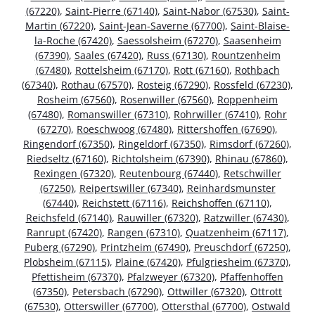
(67220)
,
Saint-Pierre (67140)
,
Saint-Nabor (67530)
,
Saint-
Martin (67220)
,
Saint-Jean-Saverne (67700)
,
Saint-Blaise-
la-Roche (67420)
,
Saessolsheim (67270)
,
Saasenheim
(67390)
,
Saales (67420)
,
Russ (67130)
,
Rountzenheim
(67480)
,
Rottelsheim (67170)
,
Rott (67160)
,
Rothbach
(67340)
,
Rothau (67570)
,
Rosteig (67290)
,
Rossfeld (67230)
,
Rosheim (67560)
,
Rosenwiller (67560)
,
Roppenheim
(67480)
,
Romanswiller (67310)
,
Rohrwiller (67410)
,
Rohr
(67270)
,
Roeschwoog (67480)
,
Rittershoffen (67690)
,
Ringendorf (67350)
,
Ringeldorf (67350)
,
Rimsdorf (67260)
,
Riedseltz (67160)
,
Richtolsheim (67390)
,
Rhinau (67860)
,
Rexingen (67320)
,
Reutenbourg (67440)
,
Retschwiller
(67250)
,
Reipertswiller (67340)
,
Reinhardsmunster
(67440)
,
Reichstett (67116)
,
Reichshoffen (67110)
,
Reichsfeld (67140)
,
Rauwiller (67320)
,
Ratzwiller (67430)
,
Ranrupt (67420)
,
Rangen (67310)
,
Quatzenheim (67117)
,
Puberg (67290)
,
Printzheim (67490)
,
Preuschdorf (67250)
,
Plobsheim (67115)
,
Plaine (67420)
,
Pfulgriesheim (67370)
,
Pfettisheim (67370)
,
Pfalzweyer (67320)
,
Pfaffenhoffen
(67350)
,
Petersbach (67290)
,
Ottwiller (67320)
,
Ottrott
(67530)
,
Otterswiller (67700)
,
Ottersthal (67700)
,
Ostwald