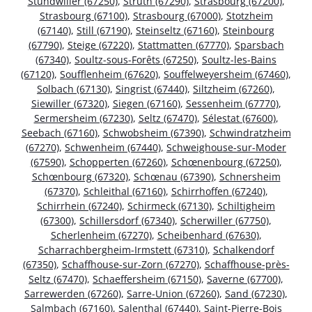
Stundwiller (67250)
,
Struth (67290)
,
Strasbourg (67200)
,
Strasbourg (67100)
,
Strasbourg (67000)
,
Stotzheim
(67140)
,
Still (67190)
,
Steinseltz (67160)
,
Steinbourg
(67790)
,
Steige (67220)
,
Stattmatten (67770)
,
Sparsbach
(67340)
,
Soultz-sous-Forêts (67250)
,
Soultz-les-Bains
(67120)
,
Soufflenheim (67620)
,
Souffelweyersheim (67460)
,
Solbach (67130)
,
Singrist (67440)
,
Siltzheim (67260)
,
Siewiller (67320)
,
Siegen (67160)
,
Sessenheim (67770)
,
Sermersheim (67230)
,
Seltz (67470)
,
Sélestat (67600)
,
Seebach (67160)
,
Schwobsheim (67390)
,
Schwindratzheim
(67270)
,
Schwenheim (67440)
,
Schweighouse-sur-Moder
(67590)
,
Schopperten (67260)
,
Schœnenbourg (67250)
,
Schœnbourg (67320)
,
Schœnau (67390)
,
Schnersheim
(67370)
,
Schleithal (67160)
,
Schirrhoffen (67240)
,
Schirrhein (67240)
,
Schirmeck (67130)
,
Schiltigheim
(67300)
,
Schillersdorf (67340)
,
Scherwiller (67750)
,
Scherlenheim (67270)
,
Scheibenhard (67630)
,
Scharrachbergheim-Irmstett (67310)
,
Schalkendorf
(67350)
,
Schaffhouse-sur-Zorn (67270)
,
Schaffhouse-près-
Seltz (67470)
,
Schaeffersheim (67150)
,
Saverne (67700)
,
Sarrewerden (67260)
,
Sarre-Union (67260)
,
Sand (67230)
,
Salmbach (67160)
,
Salenthal (67440)
,
Saint-Pierre-Bois