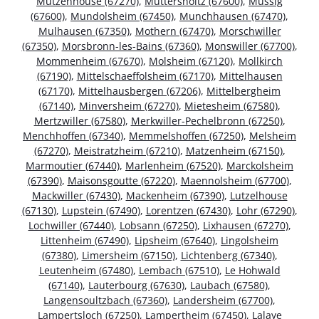
Mutzenhouse (67270)
,
Muttersholtz (67600)
,
Mussig
(67600)
,
Mundolsheim (67450)
,
Munchhausen (67470)
,
Mulhausen (67350)
,
Mothern (67470)
,
Morschwiller
(67350)
,
Morsbronn-les-Bains (67360)
,
Monswiller (67700)
,
Mommenheim (67670)
,
Molsheim (67120)
,
Mollkirch
(67190)
,
Mittelschaeffolsheim (67170)
,
Mittelhausen
(67170)
,
Mittelhausbergen (67206)
,
Mittelbergheim
(67140)
,
Minversheim (67270)
,
Mietesheim (67580)
,
Mertzwiller (67580)
,
Merkwiller-Pechelbronn (67250)
,
Menchhoffen (67340)
,
Memmelshoffen (67250)
,
Melsheim
(67270)
,
Meistratzheim (67210)
,
Matzenheim (67150)
,
Marmoutier (67440)
,
Marlenheim (67520)
,
Marckolsheim
(67390)
,
Maisonsgoutte (67220)
,
Maennolsheim (67700)
,
Mackwiller (67430)
,
Mackenheim (67390)
,
Lutzelhouse
(67130)
,
Lupstein (67490)
,
Lorentzen (67430)
,
Lohr (67290)
,
Lochwiller (67440)
,
Lobsann (67250)
,
Lixhausen (67270)
,
Littenheim (67490)
,
Lipsheim (67640)
,
Lingolsheim
(67380)
,
Limersheim (67150)
,
Lichtenberg (67340)
,
Leutenheim (67480)
,
Lembach (67510)
,
Le Hohwald
(67140)
,
Lauterbourg (67630)
,
Laubach (67580)
,
Langensoultzbach (67360)
,
Landersheim (67700)
,
Lampertsloch (67250)
,
Lampertheim (67450)
,
Lalaye