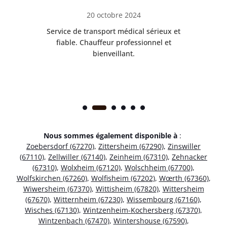
20 octobre 2024
rès
Service de transport médical sérieux et
Po
ice.
fiable. Chauffeur professionnel et
bienveillant.
Nous sommes également disponible à
:
Zoebersdorf (67270)
,
Zittersheim (67290)
,
Zinswiller
(67110)
,
Zellwiller (67140)
,
Zeinheim (67310)
,
Zehnacker
(67310)
,
Wolxheim (67120)
,
Wolschheim (67700)
,
Wolfskirchen (67260)
,
Wolfisheim (67202)
,
Wœrth (67360)
,
Wiwersheim (67370)
,
Wittisheim (67820)
,
Wittersheim
(67670)
,
Witternheim (67230)
,
Wissembourg (67160)
,
Wisches (67130)
,
Wintzenheim-Kochersberg (67370)
,
Wintzenbach (67470)
,
Wintershouse (67590)
,