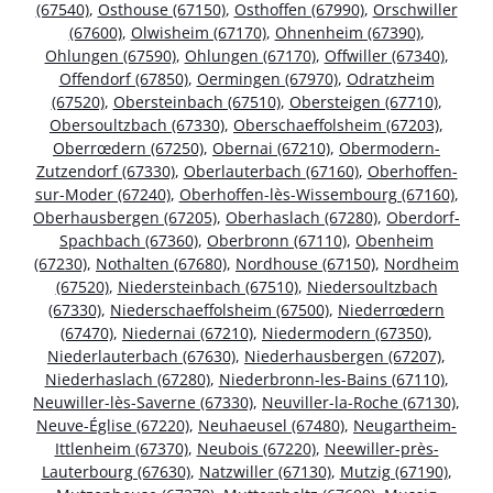
(67540)
,
Osthouse (67150)
,
Osthoffen (67990)
,
Orschwiller
(67600)
,
Olwisheim (67170)
,
Ohnenheim (67390)
,
Ohlungen (67590)
,
Ohlungen (67170)
,
Offwiller (67340)
,
Offendorf (67850)
,
Oermingen (67970)
,
Odratzheim
(67520)
,
Obersteinbach (67510)
,
Obersteigen (67710)
,
Obersoultzbach (67330)
,
Oberschaeffolsheim (67203)
,
Oberrœdern (67250)
,
Obernai (67210)
,
Obermodern-
Zutzendorf (67330)
,
Oberlauterbach (67160)
,
Oberhoffen-
sur-Moder (67240)
,
Oberhoffen-lès-Wissembourg (67160)
,
Oberhausbergen (67205)
,
Oberhaslach (67280)
,
Oberdorf-
Spachbach (67360)
,
Oberbronn (67110)
,
Obenheim
(67230)
,
Nothalten (67680)
,
Nordhouse (67150)
,
Nordheim
(67520)
,
Niedersteinbach (67510)
,
Niedersoultzbach
(67330)
,
Niederschaeffolsheim (67500)
,
Niederrœdern
(67470)
,
Niedernai (67210)
,
Niedermodern (67350)
,
Niederlauterbach (67630)
,
Niederhausbergen (67207)
,
Niederhaslach (67280)
,
Niederbronn-les-Bains (67110)
,
Neuwiller-lès-Saverne (67330)
,
Neuviller-la-Roche (67130)
,
Neuve-Église (67220)
,
Neuhaeusel (67480)
,
Neugartheim-
Ittlenheim (67370)
,
Neubois (67220)
,
Neewiller-près-
Lauterbourg (67630)
,
Natzwiller (67130)
,
Mutzig (67190)
,