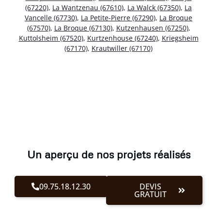
(67220)
,
La Wantzenau (67610)
,
La Walck (67350)
,
La
Vancelle (67730)
,
La Petite-Pierre (67290)
,
La Broque
(67570)
,
La Broque (67130)
,
Kutzenhausen (67250)
,
Kuttolsheim (67520)
,
Kurtzenhouse (67240)
,
Kriegsheim
(67170)
,
Krautwiller (67170)
Un aperçu de nos projets réalisés
09.75.18.12.30
DEVIS
GRATUIT