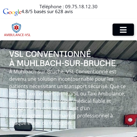
Téléphone :
09.75.18.12.30
4.8/5 basés sur 628 avis
VSL CONVENTIONNÉ
À MUHLBACH-SUR-BRUCHE
À Muhlbach-sur-Bruche, VSL Conventionné est
devenu une solution incontournable pour les
patients nécessitant un transport sécurisé. Que ce
soit en Taxi conventionné, VSL ou Taxi Ambulance,
on bénéficie d’un transport médical fiable et
conforme aux normes. Il s’agit d’un
accompagnement humain et professionnel à
chaque étape du transport.