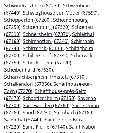
Schwindratzheim (67270)
,
Schwenheim
(67440)
,
Schweighouse-sur-Moder (67590)
,
Schopperten (67260)
,
Schœnenbourg
(67250)
,
Schœnbourg (67320)
,
Schœnau
(67390)
,
Schnersheim (67370)
,
Schleithal
(67160)
,
Schirrhoffen (67240)
,
Schirrhein
(67240)
,
Schirmeck (67130)
,
Schiltigheim
(67300)
,
Schillersdorf (67340)
,
Scherwiller
(67750)
,
Scherlenheim (67270)
,
Scheibenhard (67630)
,
Scharrachbergheim-Irmstett (67310)
,
Schalkendorf (67350)
,
Schaffhouse-sur-
Zorn (67270)
,
Schaffhouse-près-Seltz
(67470)
,
Schaeffersheim (67150)
,
Saverne
(67700)
,
Sarrewerden (67260)
,
Sarre-Union
(67260)
,
Sand (67230)
,
Salmbach (67160)
,
Salenthal (67440)
,
Saint-Pierre-Bois
(67220)
,
Saint-Pierre (67140)
,
Saint-Nabor