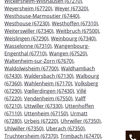
Wickersheim-Wilshausen (67270)
,
Weyersheim (67720)
,
Weyer (67320)
,
Westhouse-Marmoutier (67440)
,
Westhouse (67230)
,
Westhoffen (67310)
,
Weiterswiller (67340)
,
Weitbruch (67500)
,
Weislingen (67290)
,
Weinbourg (67340)
,
Wasselonne (67310)
,
Wangenbourg-
Engenthal (67710)
,
Wangen (67520)
,
Waltenheim-sur-Zorn (67670)
,
Waldolwisheim (67700)
,
Waldhambach
(67430)
,
Waldersbach (67130)
,
Walbourg
(67360)
,
Wahlenheim (67170)
,
Volksberg
(67290)
,
Vœllerdingen (67430)
,
Villé
(67220)
,
Vendenheim (67550)
,
Valff
(67210)
,
Uttwiller (67330)
,
Uttenhoffen
(67110)
,
Uttenheim (67150)
,
Urmatt
(67280)
,
Urbeis (67220)
,
Uhrwiller (67350)
,
Uhlwiller (67350)
,
Uberach (67350)
,
Truchtersheim (67370)
,
Trimbach (67470)
,