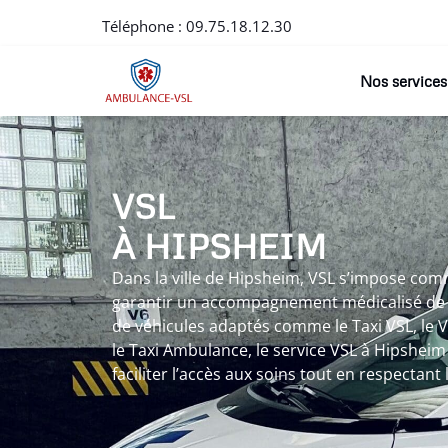
Téléphone :
09.75.18.12.30
Nos services
VSL
À HIPSHEIM
Dans la ville de Hipsheim, VSL s’impose com
garantir un accompagnement médicalisé de q
de véhicules adaptés comme le Taxi VSL, le
le Taxi Ambulance, le service VSL à Hipsheim 
faciliter l’accès aux soins tout en respectant