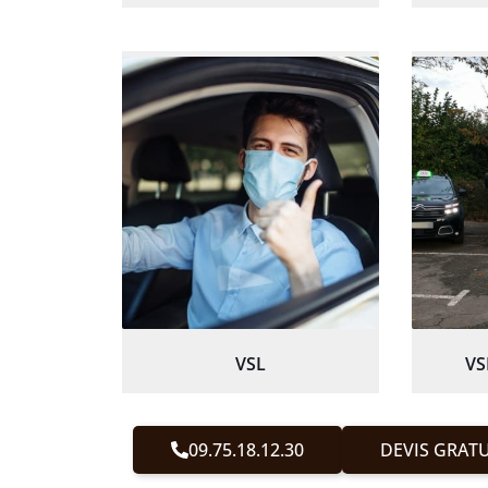
VSL
VS
09.75.18.12.30
DEVIS GRATU