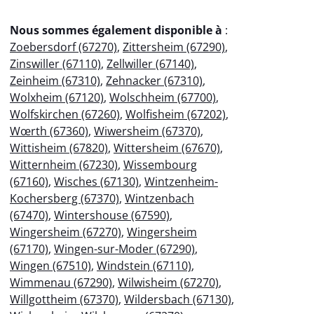
Nous sommes également disponible à
:
Zoebersdorf (67270)
,
Zittersheim (67290)
,
Zinswiller (67110)
,
Zellwiller (67140)
,
Zeinheim (67310)
,
Zehnacker (67310)
,
Wolxheim (67120)
,
Wolschheim (67700)
,
Wolfskirchen (67260)
,
Wolfisheim (67202)
,
Wœrth (67360)
,
Wiwersheim (67370)
,
Wittisheim (67820)
,
Wittersheim (67670)
,
Witternheim (67230)
,
Wissembourg
(67160)
,
Wisches (67130)
,
Wintzenheim-
Kochersberg (67370)
,
Wintzenbach
(67470)
,
Wintershouse (67590)
,
Wingersheim (67270)
,
Wingersheim
(67170)
,
Wingen-sur-Moder (67290)
,
Wingen (67510)
,
Windstein (67110)
,
Wimmenau (67290)
,
Wilwisheim (67270)
,
Willgottheim (67370)
,
Wildersbach (67130)
,