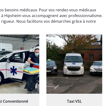
vos besoins médicaux. Pour vos rendez-vous médicaux
SL à Hipsheim vous accompagnent avec professionnalisme.
rigueur. Nous facilitons vos démarches grâce à notre
ud Deschamps
Jérémy Ferrand
0 janvier 2025
8 septembre 2024
tisfait du transport,
Transport ponctuel et
s’est bien déroulé.
personnel très attentionné.
feur à l’écoute et
Très satisfait du service.
patient.
xi Conventionné
Taxi VSL