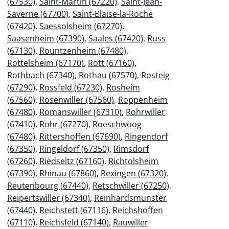
(67530)
,
Saint-Martin (67220)
,
Saint-Jean-
Saverne (67700)
,
Saint-Blaise-la-Roche
(67420)
,
Saessolsheim (67270)
,
Saasenheim (67390)
,
Saales (67420)
,
Russ
(67130)
,
Rountzenheim (67480)
,
Rottelsheim (67170)
,
Rott (67160)
,
Rothbach (67340)
,
Rothau (67570)
,
Rosteig
(67290)
,
Rossfeld (67230)
,
Rosheim
(67560)
,
Rosenwiller (67560)
,
Roppenheim
(67480)
,
Romanswiller (67310)
,
Rohrwiller
(67410)
,
Rohr (67270)
,
Roeschwoog
(67480)
,
Rittershoffen (67690)
,
Ringendorf
(67350)
,
Ringeldorf (67350)
,
Rimsdorf
(67260)
,
Riedseltz (67160)
,
Richtolsheim
(67390)
,
Rhinau (67860)
,
Rexingen (67320)
,
Reutenbourg (67440)
,
Retschwiller (67250)
,
Reipertswiller (67340)
,
Reinhardsmunster
(67440)
,
Reichstett (67116)
,
Reichshoffen
(67110)
,
Reichsfeld (67140)
,
Rauwiller