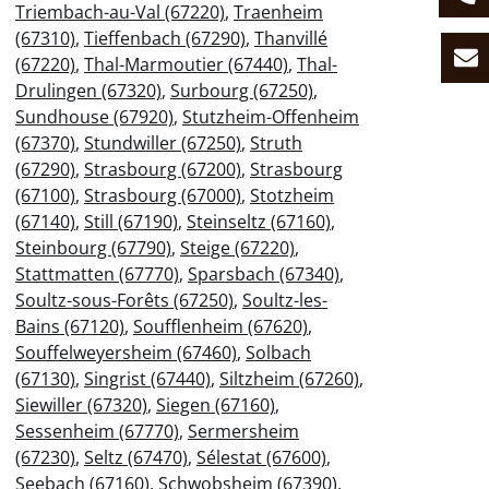
Triembach-au-Val (67220)
,
Traenheim
(67310)
,
Tieffenbach (67290)
,
Thanvillé
(67220)
,
Thal-Marmoutier (67440)
,
Thal-
Drulingen (67320)
,
Surbourg (67250)
,
Sundhouse (67920)
,
Stutzheim-Offenheim
(67370)
,
Stundwiller (67250)
,
Struth
(67290)
,
Strasbourg (67200)
,
Strasbourg
(67100)
,
Strasbourg (67000)
,
Stotzheim
(67140)
,
Still (67190)
,
Steinseltz (67160)
,
Steinbourg (67790)
,
Steige (67220)
,
Stattmatten (67770)
,
Sparsbach (67340)
,
Soultz-sous-Forêts (67250)
,
Soultz-les-
Bains (67120)
,
Soufflenheim (67620)
,
Souffelweyersheim (67460)
,
Solbach
(67130)
,
Singrist (67440)
,
Siltzheim (67260)
,
Siewiller (67320)
,
Siegen (67160)
,
Sessenheim (67770)
,
Sermersheim
(67230)
,
Seltz (67470)
,
Sélestat (67600)
,
Seebach (67160)
,
Schwobsheim (67390)
,