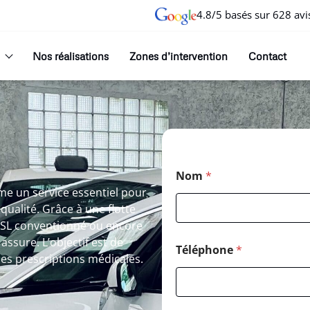
4.8/5 basés sur 628 avi
Nos réalisations
Zones d’intervention
Contact
Nom
*
me un service essentiel pour
ualité. Grâce à une flotte
 VSL conventionné ou encore
assure. L’objectif est de
Téléphone
*
 les prescriptions médicales.