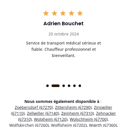
Adrien Bouchet
20 octobre 2024
rès
Service de transport médical sérieux et
Po
ice.
fiable. Chauffeur professionnel et
bienveillant.
Nous sommes également disponible à
:
Zoebersdorf (67270)
,
Zittersheim (67290)
,
Zinswiller
(67110)
,
Zellwiller (67140)
,
Zeinheim (67310)
,
Zehnacker
(67310)
,
Wolxheim (67120)
,
Wolschheim (67700)
,
Wolfskirchen (67260)
,
Wolfisheim (67202)
,
Wœrth (67360)
,