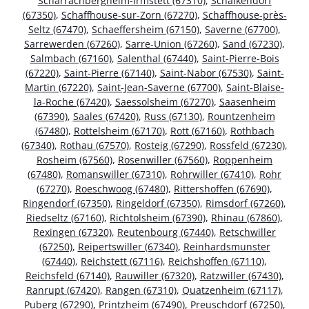
Scharrachbergheim-Irmstett (67310)
,
Schalkendorf
(67350)
,
Schaffhouse-sur-Zorn (67270)
,
Schaffhouse-près-
Seltz (67470)
,
Schaeffersheim (67150)
,
Saverne (67700)
,
Sarrewerden (67260)
,
Sarre-Union (67260)
,
Sand (67230)
,
Salmbach (67160)
,
Salenthal (67440)
,
Saint-Pierre-Bois
(67220)
,
Saint-Pierre (67140)
,
Saint-Nabor (67530)
,
Saint-
Martin (67220)
,
Saint-Jean-Saverne (67700)
,
Saint-Blaise-
la-Roche (67420)
,
Saessolsheim (67270)
,
Saasenheim
(67390)
,
Saales (67420)
,
Russ (67130)
,
Rountzenheim
(67480)
,
Rottelsheim (67170)
,
Rott (67160)
,
Rothbach
(67340)
,
Rothau (67570)
,
Rosteig (67290)
,
Rossfeld (67230)
,
Rosheim (67560)
,
Rosenwiller (67560)
,
Roppenheim
(67480)
,
Romanswiller (67310)
,
Rohrwiller (67410)
,
Rohr
(67270)
,
Roeschwoog (67480)
,
Rittershoffen (67690)
,
Ringendorf (67350)
,
Ringeldorf (67350)
,
Rimsdorf (67260)
,
Riedseltz (67160)
,
Richtolsheim (67390)
,
Rhinau (67860)
,
Rexingen (67320)
,
Reutenbourg (67440)
,
Retschwiller
(67250)
,
Reipertswiller (67340)
,
Reinhardsmunster
(67440)
,
Reichstett (67116)
,
Reichshoffen (67110)
,
Reichsfeld (67140)
,
Rauwiller (67320)
,
Ratzwiller (67430)
,
Ranrupt (67420)
,
Rangen (67310)
,
Quatzenheim (67117)
,
Puberg (67290)
,
Printzheim (67490)
,
Preuschdorf (67250)
,