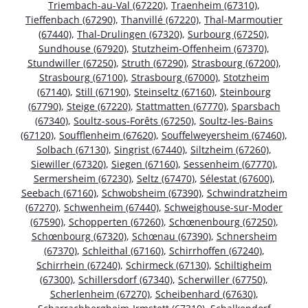
Triembach-au-Val (67220)
,
Traenheim (67310)
,
Tieffenbach (67290)
,
Thanvillé (67220)
,
Thal-Marmoutier
(67440)
,
Thal-Drulingen (67320)
,
Surbourg (67250)
,
Sundhouse (67920)
,
Stutzheim-Offenheim (67370)
,
Stundwiller (67250)
,
Struth (67290)
,
Strasbourg (67200)
,
Strasbourg (67100)
,
Strasbourg (67000)
,
Stotzheim
(67140)
,
Still (67190)
,
Steinseltz (67160)
,
Steinbourg
(67790)
,
Steige (67220)
,
Stattmatten (67770)
,
Sparsbach
(67340)
,
Soultz-sous-Forêts (67250)
,
Soultz-les-Bains
(67120)
,
Soufflenheim (67620)
,
Souffelweyersheim (67460)
,
Solbach (67130)
,
Singrist (67440)
,
Siltzheim (67260)
,
Siewiller (67320)
,
Siegen (67160)
,
Sessenheim (67770)
,
Sermersheim (67230)
,
Seltz (67470)
,
Sélestat (67600)
,
Seebach (67160)
,
Schwobsheim (67390)
,
Schwindratzheim
(67270)
,
Schwenheim (67440)
,
Schweighouse-sur-Moder
(67590)
,
Schopperten (67260)
,
Schœnenbourg (67250)
,
Schœnbourg (67320)
,
Schœnau (67390)
,
Schnersheim
(67370)
,
Schleithal (67160)
,
Schirrhoffen (67240)
,
Schirrhein (67240)
,
Schirmeck (67130)
,
Schiltigheim
(67300)
,
Schillersdorf (67340)
,
Scherwiller (67750)
,
Scherlenheim (67270)
,
Scheibenhard (67630)
,