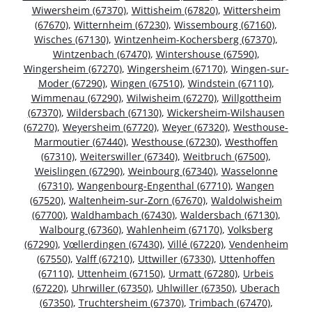
Wiwersheim (67370)
,
Wittisheim (67820)
,
Wittersheim
(67670)
,
Witternheim (67230)
,
Wissembourg (67160)
,
Wisches (67130)
,
Wintzenheim-Kochersberg (67370)
,
Wintzenbach (67470)
,
Wintershouse (67590)
,
Wingersheim (67270)
,
Wingersheim (67170)
,
Wingen-sur-
Moder (67290)
,
Wingen (67510)
,
Windstein (67110)
,
Wimmenau (67290)
,
Wilwisheim (67270)
,
Willgottheim
(67370)
,
Wildersbach (67130)
,
Wickersheim-Wilshausen
(67270)
,
Weyersheim (67720)
,
Weyer (67320)
,
Westhouse-
Marmoutier (67440)
,
Westhouse (67230)
,
Westhoffen
(67310)
,
Weiterswiller (67340)
,
Weitbruch (67500)
,
Weislingen (67290)
,
Weinbourg (67340)
,
Wasselonne
(67310)
,
Wangenbourg-Engenthal (67710)
,
Wangen
(67520)
,
Waltenheim-sur-Zorn (67670)
,
Waldolwisheim
(67700)
,
Waldhambach (67430)
,
Waldersbach (67130)
,
Walbourg (67360)
,
Wahlenheim (67170)
,
Volksberg
(67290)
,
Vœllerdingen (67430)
,
Villé (67220)
,
Vendenheim
(67550)
,
Valff (67210)
,
Uttwiller (67330)
,
Uttenhoffen
(67110)
,
Uttenheim (67150)
,
Urmatt (67280)
,
Urbeis
(67220)
,
Uhrwiller (67350)
,
Uhlwiller (67350)
,
Uberach
(67350)
,
Truchtersheim (67370)
,
Trimbach (67470)
,