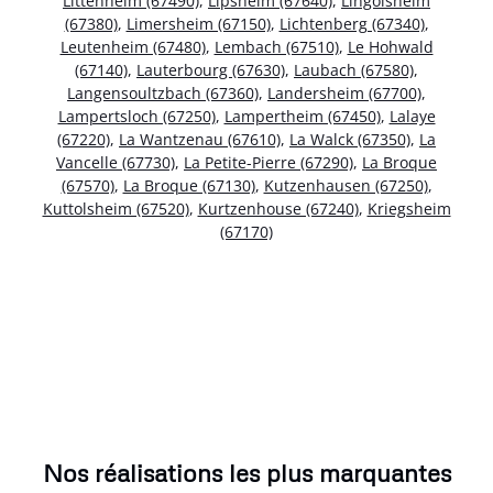
Littenheim (67490)
,
Lipsheim (67640)
,
Lingolsheim
(67380)
,
Limersheim (67150)
,
Lichtenberg (67340)
,
Leutenheim (67480)
,
Lembach (67510)
,
Le Hohwald
(67140)
,
Lauterbourg (67630)
,
Laubach (67580)
,
Langensoultzbach (67360)
,
Landersheim (67700)
,
Lampertsloch (67250)
,
Lampertheim (67450)
,
Lalaye
(67220)
,
La Wantzenau (67610)
,
La Walck (67350)
,
La
Vancelle (67730)
,
La Petite-Pierre (67290)
,
La Broque
(67570)
,
La Broque (67130)
,
Kutzenhausen (67250)
,
Kuttolsheim (67520)
,
Kurtzenhouse (67240)
,
Kriegsheim
(67170)
Nos réalisations les plus marquantes