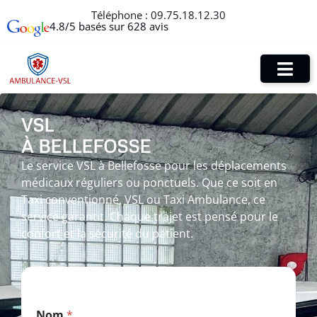
Téléphone :
09.75.18.12.30
4.8/5 basés sur 628 avis
VSL
À BELLEFOSSE
Le service VSL à Bellefosse pour les déplacements
médicaux réguliers ou ponctuels. Que ce soit en
Taxi conventionné, VSL ou Taxi Ambulance, ce
service garantit. Chaque trajet est pensé pour le
confort et la sécurité du patient.
N
Nom
*