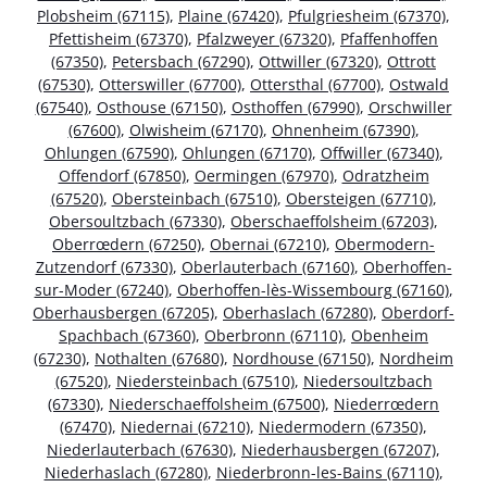
Plobsheim (67115)
,
Plaine (67420)
,
Pfulgriesheim (67370)
,
Pfettisheim (67370)
,
Pfalzweyer (67320)
,
Pfaffenhoffen
(67350)
,
Petersbach (67290)
,
Ottwiller (67320)
,
Ottrott
(67530)
,
Otterswiller (67700)
,
Ottersthal (67700)
,
Ostwald
(67540)
,
Osthouse (67150)
,
Osthoffen (67990)
,
Orschwiller
(67600)
,
Olwisheim (67170)
,
Ohnenheim (67390)
,
Ohlungen (67590)
,
Ohlungen (67170)
,
Offwiller (67340)
,
Offendorf (67850)
,
Oermingen (67970)
,
Odratzheim
(67520)
,
Obersteinbach (67510)
,
Obersteigen (67710)
,
Obersoultzbach (67330)
,
Oberschaeffolsheim (67203)
,
Oberrœdern (67250)
,
Obernai (67210)
,
Obermodern-
Zutzendorf (67330)
,
Oberlauterbach (67160)
,
Oberhoffen-
sur-Moder (67240)
,
Oberhoffen-lès-Wissembourg (67160)
,
Oberhausbergen (67205)
,
Oberhaslach (67280)
,
Oberdorf-
Spachbach (67360)
,
Oberbronn (67110)
,
Obenheim
(67230)
,
Nothalten (67680)
,
Nordhouse (67150)
,
Nordheim
(67520)
,
Niedersteinbach (67510)
,
Niedersoultzbach
(67330)
,
Niederschaeffolsheim (67500)
,
Niederrœdern
(67470)
,
Niedernai (67210)
,
Niedermodern (67350)
,
Niederlauterbach (67630)
,
Niederhausbergen (67207)
,
Niederhaslach (67280)
,
Niederbronn-les-Bains (67110)
,