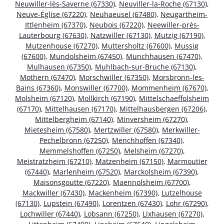
Neuwiller-lès-Saverne (67330)
,
Neuviller-la-Roche (67130)
,
Neuve-Église (67220)
,
Neuhaeusel (67480)
,
Neugartheim-
Ittlenheim (67370)
,
Neubois (67220)
,
Neewiller-près-
Lauterbourg (67630)
,
Natzwiller (67130)
,
Mutzig (67190)
,
Mutzenhouse (67270)
,
Muttersholtz (67600)
,
Mussig
(67600)
,
Mundolsheim (67450)
,
Munchhausen (67470)
,
Mulhausen (67350)
,
Muhlbach-sur-Bruche (67130)
,
Mothern (67470)
,
Morschwiller (67350)
,
Morsbronn-les-
Bains (67360)
,
Monswiller (67700)
,
Mommenheim (67670)
,
Molsheim (67120)
,
Mollkirch (67190)
,
Mittelschaeffolsheim
(67170)
,
Mittelhausen (67170)
,
Mittelhausbergen (67206)
,
Mittelbergheim (67140)
,
Minversheim (67270)
,
Mietesheim (67580)
,
Mertzwiller (67580)
,
Merkwiller-
Pechelbronn (67250)
,
Menchhoffen (67340)
,
Memmelshoffen (67250)
,
Melsheim (67270)
,
Meistratzheim (67210)
,
Matzenheim (67150)
,
Marmoutier
(67440)
,
Marlenheim (67520)
,
Marckolsheim (67390)
,
Maisonsgoutte (67220)
,
Maennolsheim (67700)
,
Mackwiller (67430)
,
Mackenheim (67390)
,
Lutzelhouse
(67130)
,
Lupstein (67490)
,
Lorentzen (67430)
,
Lohr (67290)
,
Lochwiller (67440)
,
Lobsann (67250)
,
Lixhausen (67270)
,