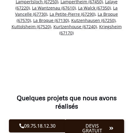
Lampertsloch (67250)
,
Lampertheim (67450)
,
Lalaye
(67220)
,
La Wantzenau (67610)
,
La Walck (67350)
,
La
Vancelle (67730)
,
La Petite-Pierre (67290)
,
La Broque
(67570)
,
La Broque (67130)
,
Kutzenhausen (67250)
,
Kuttolsheim (67520)
,
Kurtzenhouse (67240)
,
Kriegsheim
(67170)
Quelques projets que nous avons
réalisés
09.75.18.12.30
DEVIS
GRATUIT