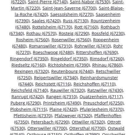
(67220)
,
Saint-Pierre (67140)
,
Saint-Nabor (67530)
,
Saint-
Martin (67220)
,
Saint-Jean-Saverne (67700)
,
Saint-Blaise-
la-Roche (67420)
,
Saessolsheim (67270)
,
Saasenheim
(67390)
,
Saales (67420)
,
Russ (67130)
,
Rountzenheim
(67480)
,
Rottelsheim (67170)
,
Rott (67160)
,
Rothbach
(67340)
,
Rothau (67570)
,
Rosteig (67290)
,
Rossfeld (67230)
,
Rosheim (67560)
,
Rosenwiller (67560)
,
Roppenheim
(67480)
,
Romanswiller (67310)
,
Rohrwiller (67410)
,
Rohr
(67270)
,
Roeschwoog (67480)
,
Rittershoffen (67690)
,
Ringendorf (67350)
,
Ringeldorf (67350)
,
Rimsdorf (67260)
,
Riedseltz (67160)
,
Richtolsheim (67390)
,
Rhinau (67860)
,
Rexingen (67320)
,
Reutenbourg (67440)
,
Retschwiller
(67250)
,
Reipertswiller (67340)
,
Reinhardsmunster
(67440)
,
Reichstett (67116)
,
Reichshoffen (67110)
,
Reichsfeld (67140)
,
Rauwiller (67320)
,
Ratzwiller (67430)
,
Ranrupt (67420)
,
Rangen (67310)
,
Quatzenheim (67117)
,
Puberg (67290)
,
Printzheim (67490)
,
Preuschdorf (67250)
,
Plobsheim (67115)
,
Plaine (67420)
,
Pfulgriesheim (67370)
,
Pfettisheim (67370)
,
Pfalzweyer (67320)
,
Pfaffenhoffen
(67350)
,
Petersbach (67290)
,
Ottwiller (67320)
,
Ottrott
(67530)
,
Otterswiller (67700)
,
Ottersthal (67700)
,
Ostwald
(67540)
,
Osthouse (67150)
,
Osthoffen (67990)
,
Orschwiller