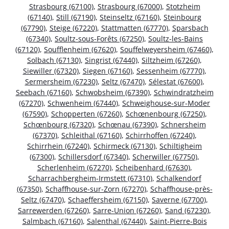
Strasbourg (67100)
,
Strasbourg (67000)
,
Stotzheim
(67140)
,
Still (67190)
,
Steinseltz (67160)
,
Steinbourg
(67790)
,
Steige (67220)
,
Stattmatten (67770)
,
Sparsbach
(67340)
,
Soultz-sous-Forêts (67250)
,
Soultz-les-Bains
(67120)
,
Soufflenheim (67620)
,
Souffelweyersheim (67460)
,
Solbach (67130)
,
Singrist (67440)
,
Siltzheim (67260)
,
Siewiller (67320)
,
Siegen (67160)
,
Sessenheim (67770)
,
Sermersheim (67230)
,
Seltz (67470)
,
Sélestat (67600)
,
Seebach (67160)
,
Schwobsheim (67390)
,
Schwindratzheim
(67270)
,
Schwenheim (67440)
,
Schweighouse-sur-Moder
(67590)
,
Schopperten (67260)
,
Schœnenbourg (67250)
,
Schœnbourg (67320)
,
Schœnau (67390)
,
Schnersheim
(67370)
,
Schleithal (67160)
,
Schirrhoffen (67240)
,
Schirrhein (67240)
,
Schirmeck (67130)
,
Schiltigheim
(67300)
,
Schillersdorf (67340)
,
Scherwiller (67750)
,
Scherlenheim (67270)
,
Scheibenhard (67630)
,
Scharrachbergheim-Irmstett (67310)
,
Schalkendorf
(67350)
,
Schaffhouse-sur-Zorn (67270)
,
Schaffhouse-près-
Seltz (67470)
,
Schaeffersheim (67150)
,
Saverne (67700)
,
Sarrewerden (67260)
,
Sarre-Union (67260)
,
Sand (67230)
,
Salmbach (67160)
,
Salenthal (67440)
,
Saint-Pierre-Bois