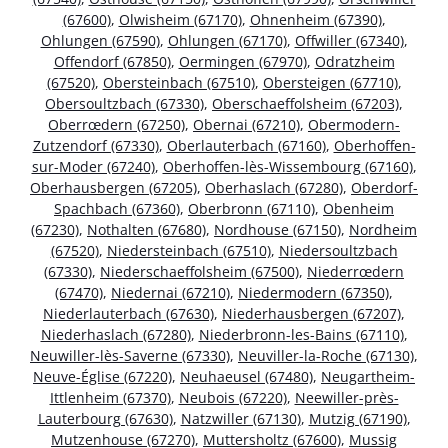
(67600)
,
Olwisheim (67170)
,
Ohnenheim (67390)
,
Ohlungen (67590)
,
Ohlungen (67170)
,
Offwiller (67340)
,
Offendorf (67850)
,
Oermingen (67970)
,
Odratzheim
(67520)
,
Obersteinbach (67510)
,
Obersteigen (67710)
,
Obersoultzbach (67330)
,
Oberschaeffolsheim (67203)
,
Oberrœdern (67250)
,
Obernai (67210)
,
Obermodern-
Zutzendorf (67330)
,
Oberlauterbach (67160)
,
Oberhoffen-
sur-Moder (67240)
,
Oberhoffen-lès-Wissembourg (67160)
,
Oberhausbergen (67205)
,
Oberhaslach (67280)
,
Oberdorf-
Spachbach (67360)
,
Oberbronn (67110)
,
Obenheim
(67230)
,
Nothalten (67680)
,
Nordhouse (67150)
,
Nordheim
(67520)
,
Niedersteinbach (67510)
,
Niedersoultzbach
(67330)
,
Niederschaeffolsheim (67500)
,
Niederrœdern
(67470)
,
Niedernai (67210)
,
Niedermodern (67350)
,
Niederlauterbach (67630)
,
Niederhausbergen (67207)
,
Niederhaslach (67280)
,
Niederbronn-les-Bains (67110)
,
Neuwiller-lès-Saverne (67330)
,
Neuviller-la-Roche (67130)
,
Neuve-Église (67220)
,
Neuhaeusel (67480)
,
Neugartheim-
Ittlenheim (67370)
,
Neubois (67220)
,
Neewiller-près-
Lauterbourg (67630)
,
Natzwiller (67130)
,
Mutzig (67190)
,
Mutzenhouse (67270)
,
Muttersholtz (67600)
,
Mussig