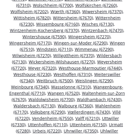
(67310)
,
Wolschheim (67700)
,
Wolfskirchen (67260)
,
Wolfisheim (67202)
,
Wœrth (67360)
,
Wiwersheim (67370)
,
Wittisheim (67820)
,
Wittersheim (67670)
,
Witternheim
(67230)
,
Wissembourg (67160)
,
Wisches (67130)
,
Wintzenheim-Kochersberg (67370)
,
Wintzenbach (67470)
,
Wintershouse (67590)
,
Wingersheim (67270)
,
Wingersheim (67170)
,
Wingen-sur-Moder (67290)
,
Wingen
(67510)
,
Windstein (67110)
,
Wimmenau (67290)
,
Wilwisheim (67270)
,
Willgottheim (67370)
,
Wildersbach
(67130)
,
Wickersheim-Wilshausen (67270)
,
Weyersheim
(67720)
,
Weyer (67320)
,
Westhouse-Marmoutier (67440)
,
Westhouse (67230)
,
Westhoffen (67310)
,
Weiterswiller
(67340)
,
Weitbruch (67500)
,
Weislingen (67290)
,
Weinbourg (67340)
,
Wasselonne (67310)
,
Wangenbourg-
Engenthal (67710)
,
Wangen (67520)
,
Waltenheim-sur-Zorn
(67670)
,
Waldolwisheim (67700)
,
Waldhambach (67430)
,
Waldersbach (67130)
,
Walbourg (67360)
,
Wahlenheim
(67170)
,
Volksberg (67290)
,
Vœllerdingen (67430)
,
Villé
(67220)
,
Vendenheim (67550)
,
Valff (67210)
,
Uttwiller
(67330)
,
Uttenhoffen (67110)
,
Uttenheim (67150)
,
Urmatt
(67280)
,
Urbeis (67220)
,
Uhrwiller (67350)
,
Uhlwiller