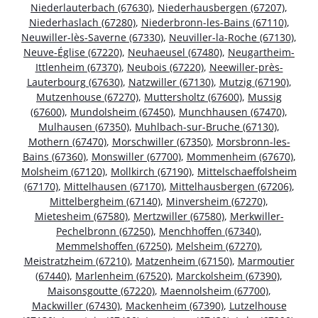
Niederlauterbach (67630)
,
Niederhausbergen (67207)
,
Niederhaslach (67280)
,
Niederbronn-les-Bains (67110)
,
Neuwiller-lès-Saverne (67330)
,
Neuviller-la-Roche (67130)
,
Neuve-Église (67220)
,
Neuhaeusel (67480)
,
Neugartheim-
Ittlenheim (67370)
,
Neubois (67220)
,
Neewiller-près-
Lauterbourg (67630)
,
Natzwiller (67130)
,
Mutzig (67190)
,
Mutzenhouse (67270)
,
Muttersholtz (67600)
,
Mussig
(67600)
,
Mundolsheim (67450)
,
Munchhausen (67470)
,
Mulhausen (67350)
,
Muhlbach-sur-Bruche (67130)
,
Mothern (67470)
,
Morschwiller (67350)
,
Morsbronn-les-
Bains (67360)
,
Monswiller (67700)
,
Mommenheim (67670)
,
Molsheim (67120)
,
Mollkirch (67190)
,
Mittelschaeffolsheim
(67170)
,
Mittelhausen (67170)
,
Mittelhausbergen (67206)
,
Mittelbergheim (67140)
,
Minversheim (67270)
,
Mietesheim (67580)
,
Mertzwiller (67580)
,
Merkwiller-
Pechelbronn (67250)
,
Menchhoffen (67340)
,
Memmelshoffen (67250)
,
Melsheim (67270)
,
Meistratzheim (67210)
,
Matzenheim (67150)
,
Marmoutier
(67440)
,
Marlenheim (67520)
,
Marckolsheim (67390)
,
Maisonsgoutte (67220)
,
Maennolsheim (67700)
,
Mackwiller (67430)
,
Mackenheim (67390)
,
Lutzelhouse