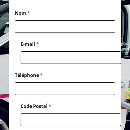
*
Nom
*
E
-
m
a
i
l
E-mail
*
P
o
s
t
a
l
Téléphone
*
Code Postal
*