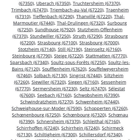
(67350)
,
Uberach (67350)
,
Truchtersheim (67370)
,
Trimbach (67470)
,
Triembach-au-Val (67220)
,
Traenheim
(67310)
,
Tieffenbach (67290)
,
Thanvillé (67220)
,
Thal-
Marmoutier (67440)
,
Thal-Drulingen (67320)
,
Surbourg
(67250)
,
Sundhouse (67920)
,
Stutzheim-Offenheim
(67370)
,
Stundwiller (67250)
,
Struth (67290)
,
Strasbourg
(67200)
,
Strasbourg (67100)
,
Strasbourg (67000)
,
Stotzheim (67140)
,
Still (67190)
,
Steinseltz (67160)
,
Steinbourg (67790)
,
Steige (67220)
,
Stattmatten (67770)
,
Sparsbach (67340)
,
Soultz-sous-Forêts (67250)
,
Soultz-les-
Bains (67120)
,
Soufflenheim (67620)
,
Souffelweyersheim
(67460)
,
Solbach (67130)
,
Singrist (67440)
,
Siltzheim
(67260)
,
Siewiller (67320)
,
Siegen (67160)
,
Sessenheim
(67770)
,
Sermersheim (67230)
,
Seltz (67470)
,
Sélestat
(67600)
,
Seebach (67160)
,
Schwobsheim (67390)
,
Schwindratzheim (67270)
,
Schwenheim (67440)
,
Schweighouse-sur-Moder (67590)
,
Schopperten (67260)
,
Schœnenbourg (67250)
,
Schœnbourg (67320)
,
Schœnau
(67390)
,
Schnersheim (67370)
,
Schleithal (67160)
,
Schirrhoffen (67240)
,
Schirrhein (67240)
,
Schirmeck
(67130)
,
Schiltigheim (67300)
,
Schillersdorf (67340)
,