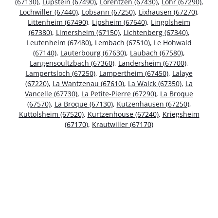
(67130)
,
Lupstein (67490)
,
Lorentzen (67430)
,
Lohr (67290)
,
Lochwiller (67440)
,
Lobsann (67250)
,
Lixhausen (67270)
,
Littenheim (67490)
,
Lipsheim (67640)
,
Lingolsheim
(67380)
,
Limersheim (67150)
,
Lichtenberg (67340)
,
Leutenheim (67480)
,
Lembach (67510)
,
Le Hohwald
(67140)
,
Lauterbourg (67630)
,
Laubach (67580)
,
Langensoultzbach (67360)
,
Landersheim (67700)
,
Lampertsloch (67250)
,
Lampertheim (67450)
,
Lalaye
(67220)
,
La Wantzenau (67610)
,
La Walck (67350)
,
La
Vancelle (67730)
,
La Petite-Pierre (67290)
,
La Broque
(67570)
,
La Broque (67130)
,
Kutzenhausen (67250)
,
Kuttolsheim (67520)
,
Kurtzenhouse (67240)
,
Kriegsheim
(67170)
,
Krautwiller (67170)