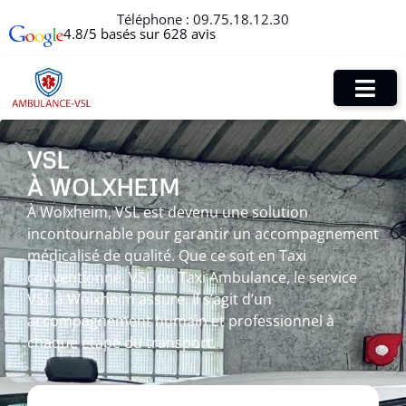
Téléphone :
09.75.18.12.30
4.8/5 basés sur 628 avis
VSL
À WOLXHEIM
À Wolxheim, VSL est devenu une solution
incontournable pour garantir un accompagnement
médicalisé de qualité. Que ce soit en Taxi
conventionné, VSL ou Taxi Ambulance, le service
VSL à Wolxheim assure. Il s’agit d’un
accompagnement humain et professionnel à
chaque étape du transport.