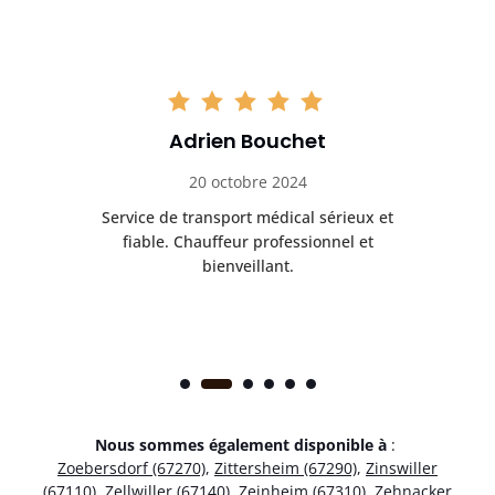
Adrien Bouchet
20 octobre 2024
rès
Service de transport médical sérieux et
Po
ice.
fiable. Chauffeur professionnel et
bienveillant.
Nous sommes également disponible à
:
Zoebersdorf (67270)
,
Zittersheim (67290)
,
Zinswiller
(67110)
,
Zellwiller (67140)
,
Zeinheim (67310)
,
Zehnacker