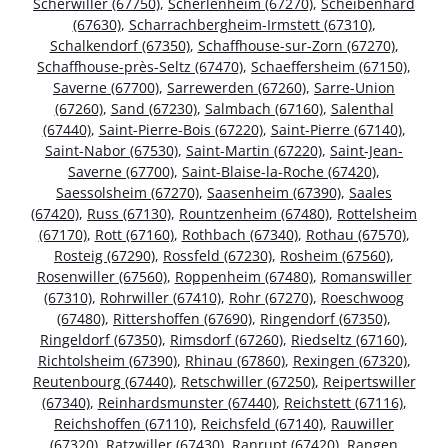
Scherwiller (67750)
,
Scherlenheim (67270)
,
Scheibenhard
(67630)
,
Scharrachbergheim-Irmstett (67310)
,
Schalkendorf (67350)
,
Schaffhouse-sur-Zorn (67270)
,
Schaffhouse-près-Seltz (67470)
,
Schaeffersheim (67150)
,
Saverne (67700)
,
Sarrewerden (67260)
,
Sarre-Union
(67260)
,
Sand (67230)
,
Salmbach (67160)
,
Salenthal
(67440)
,
Saint-Pierre-Bois (67220)
,
Saint-Pierre (67140)
,
Saint-Nabor (67530)
,
Saint-Martin (67220)
,
Saint-Jean-
Saverne (67700)
,
Saint-Blaise-la-Roche (67420)
,
Saessolsheim (67270)
,
Saasenheim (67390)
,
Saales
(67420)
,
Russ (67130)
,
Rountzenheim (67480)
,
Rottelsheim
(67170)
,
Rott (67160)
,
Rothbach (67340)
,
Rothau (67570)
,
Rosteig (67290)
,
Rossfeld (67230)
,
Rosheim (67560)
,
Rosenwiller (67560)
,
Roppenheim (67480)
,
Romanswiller
(67310)
,
Rohrwiller (67410)
,
Rohr (67270)
,
Roeschwoog
(67480)
,
Rittershoffen (67690)
,
Ringendorf (67350)
,
Ringeldorf (67350)
,
Rimsdorf (67260)
,
Riedseltz (67160)
,
Richtolsheim (67390)
,
Rhinau (67860)
,
Rexingen (67320)
,
Reutenbourg (67440)
,
Retschwiller (67250)
,
Reipertswiller
(67340)
,
Reinhardsmunster (67440)
,
Reichstett (67116)
,
Reichshoffen (67110)
,
Reichsfeld (67140)
,
Rauwiller
(67320)
,
Ratzwiller (67430)
,
Ranrupt (67420)
,
Rangen