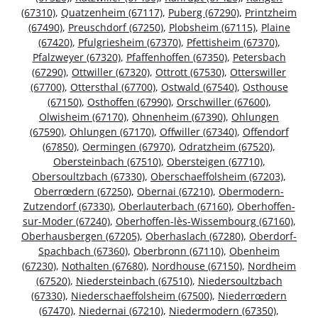
(67310)
,
Quatzenheim (67117)
,
Puberg (67290)
,
Printzheim
(67490)
,
Preuschdorf (67250)
,
Plobsheim (67115)
,
Plaine
(67420)
,
Pfulgriesheim (67370)
,
Pfettisheim (67370)
,
Pfalzweyer (67320)
,
Pfaffenhoffen (67350)
,
Petersbach
(67290)
,
Ottwiller (67320)
,
Ottrott (67530)
,
Otterswiller
(67700)
,
Ottersthal (67700)
,
Ostwald (67540)
,
Osthouse
(67150)
,
Osthoffen (67990)
,
Orschwiller (67600)
,
Olwisheim (67170)
,
Ohnenheim (67390)
,
Ohlungen
(67590)
,
Ohlungen (67170)
,
Offwiller (67340)
,
Offendorf
(67850)
,
Oermingen (67970)
,
Odratzheim (67520)
,
Obersteinbach (67510)
,
Obersteigen (67710)
,
Obersoultzbach (67330)
,
Oberschaeffolsheim (67203)
,
Oberrœdern (67250)
,
Obernai (67210)
,
Obermodern-
Zutzendorf (67330)
,
Oberlauterbach (67160)
,
Oberhoffen-
sur-Moder (67240)
,
Oberhoffen-lès-Wissembourg (67160)
,
Oberhausbergen (67205)
,
Oberhaslach (67280)
,
Oberdorf-
Spachbach (67360)
,
Oberbronn (67110)
,
Obenheim
(67230)
,
Nothalten (67680)
,
Nordhouse (67150)
,
Nordheim
(67520)
,
Niedersteinbach (67510)
,
Niedersoultzbach
(67330)
,
Niederschaeffolsheim (67500)
,
Niederrœdern
(67470)
,
Niedernai (67210)
,
Niedermodern (67350)
,