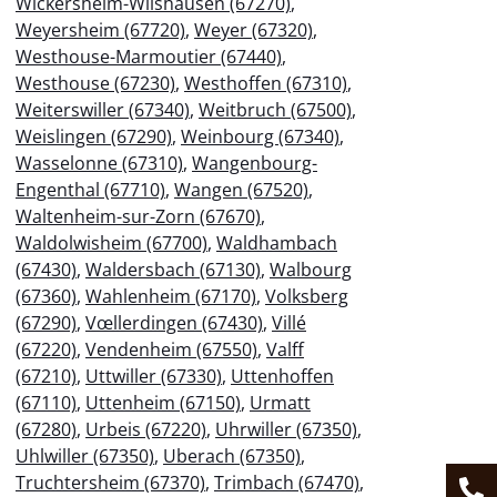
Wickersheim-Wilshausen (67270)
,
Weyersheim (67720)
,
Weyer (67320)
,
Westhouse-Marmoutier (67440)
,
Westhouse (67230)
,
Westhoffen (67310)
,
Weiterswiller (67340)
,
Weitbruch (67500)
,
Weislingen (67290)
,
Weinbourg (67340)
,
Wasselonne (67310)
,
Wangenbourg-
Engenthal (67710)
,
Wangen (67520)
,
Waltenheim-sur-Zorn (67670)
,
Waldolwisheim (67700)
,
Waldhambach
(67430)
,
Waldersbach (67130)
,
Walbourg
(67360)
,
Wahlenheim (67170)
,
Volksberg
(67290)
,
Vœllerdingen (67430)
,
Villé
(67220)
,
Vendenheim (67550)
,
Valff
(67210)
,
Uttwiller (67330)
,
Uttenhoffen
(67110)
,
Uttenheim (67150)
,
Urmatt
(67280)
,
Urbeis (67220)
,
Uhrwiller (67350)
,
Uhlwiller (67350)
,
Uberach (67350)
,
Truchtersheim (67370)
,
Trimbach (67470)
,