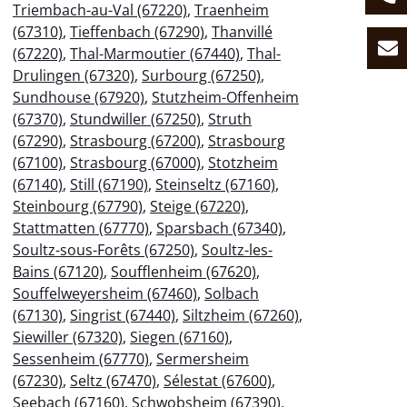
Triembach-au-Val (67220)
,
Traenheim
(67310)
,
Tieffenbach (67290)
,
Thanvillé
(67220)
,
Thal-Marmoutier (67440)
,
Thal-
Drulingen (67320)
,
Surbourg (67250)
,
Sundhouse (67920)
,
Stutzheim-Offenheim
(67370)
,
Stundwiller (67250)
,
Struth
(67290)
,
Strasbourg (67200)
,
Strasbourg
(67100)
,
Strasbourg (67000)
,
Stotzheim
(67140)
,
Still (67190)
,
Steinseltz (67160)
,
Steinbourg (67790)
,
Steige (67220)
,
Stattmatten (67770)
,
Sparsbach (67340)
,
Soultz-sous-Forêts (67250)
,
Soultz-les-
Bains (67120)
,
Soufflenheim (67620)
,
Souffelweyersheim (67460)
,
Solbach
(67130)
,
Singrist (67440)
,
Siltzheim (67260)
,
Siewiller (67320)
,
Siegen (67160)
,
Sessenheim (67770)
,
Sermersheim
(67230)
,
Seltz (67470)
,
Sélestat (67600)
,
Seebach (67160)
,
Schwobsheim (67390)
,