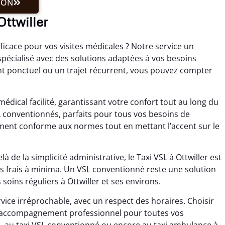
ION
Ottwiller
icace pour vos visites médicales ? Notre service un
écialisé avec des solutions adaptées à vos besoins
nt ponctuel ou un trajet récurrent, vous pouvez compter
édical facilité, garantissant votre confort tout au long du
L conventionnés, parfaits pour tous vos besoins de
tement conforme aux normes tout en mettant l’accent sur le
 de la simplicité administrative, le Taxi VSL à Ottwiller est
vos frais à minima. Un VSL conventionné reste une solution
oins réguliers à Ottwiller et ses environs.
rvice irréprochable, avec un respect des horaires. Choisir
 un accompagnement professionnel pour toutes vos
, au taxi VSL conventionné ou encore au taxi ambulance à