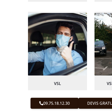
VSL
VS
09.75.18.12.30
DEVIS GRATU