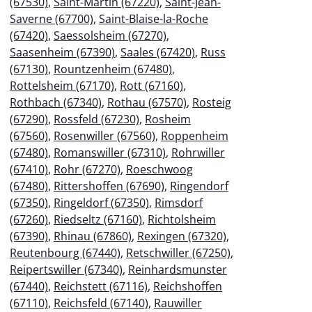
(67530)
,
Saint-Martin (67220)
,
Saint-Jean-
Saverne (67700)
,
Saint-Blaise-la-Roche
(67420)
,
Saessolsheim (67270)
,
Saasenheim (67390)
,
Saales (67420)
,
Russ
(67130)
,
Rountzenheim (67480)
,
Rottelsheim (67170)
,
Rott (67160)
,
Rothbach (67340)
,
Rothau (67570)
,
Rosteig
(67290)
,
Rossfeld (67230)
,
Rosheim
(67560)
,
Rosenwiller (67560)
,
Roppenheim
(67480)
,
Romanswiller (67310)
,
Rohrwiller
(67410)
,
Rohr (67270)
,
Roeschwoog
(67480)
,
Rittershoffen (67690)
,
Ringendorf
(67350)
,
Ringeldorf (67350)
,
Rimsdorf
(67260)
,
Riedseltz (67160)
,
Richtolsheim
(67390)
,
Rhinau (67860)
,
Rexingen (67320)
,
Reutenbourg (67440)
,
Retschwiller (67250)
,
Reipertswiller (67340)
,
Reinhardsmunster
(67440)
,
Reichstett (67116)
,
Reichshoffen
(67110)
,
Reichsfeld (67140)
,
Rauwiller