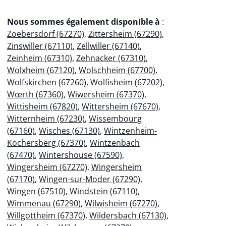
Nous sommes également disponible à
:
Zoebersdorf (67270)
,
Zittersheim (67290)
,
Zinswiller (67110)
,
Zellwiller (67140)
,
Zeinheim (67310)
,
Zehnacker (67310)
,
Wolxheim (67120)
,
Wolschheim (67700)
,
Wolfskirchen (67260)
,
Wolfisheim (67202)
,
Wœrth (67360)
,
Wiwersheim (67370)
,
Wittisheim (67820)
,
Wittersheim (67670)
,
Witternheim (67230)
,
Wissembourg
(67160)
,
Wisches (67130)
,
Wintzenheim-
Kochersberg (67370)
,
Wintzenbach
(67470)
,
Wintershouse (67590)
,
Wingersheim (67270)
,
Wingersheim
(67170)
,
Wingen-sur-Moder (67290)
,
Wingen (67510)
,
Windstein (67110)
,
Wimmenau (67290)
,
Wilwisheim (67270)
,
Willgottheim (67370)
,
Wildersbach (67130)
,