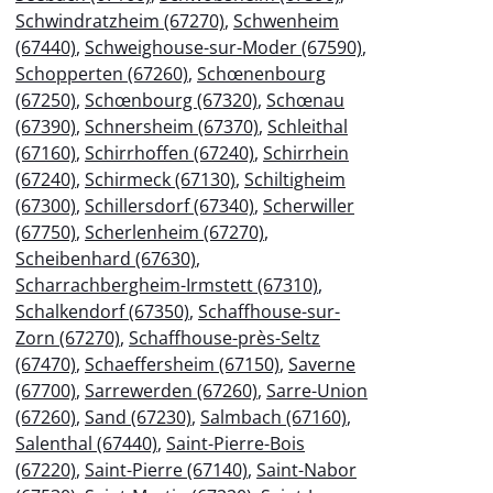
Schwindratzheim (67270)
,
Schwenheim
(67440)
,
Schweighouse-sur-Moder (67590)
,
Schopperten (67260)
,
Schœnenbourg
(67250)
,
Schœnbourg (67320)
,
Schœnau
(67390)
,
Schnersheim (67370)
,
Schleithal
(67160)
,
Schirrhoffen (67240)
,
Schirrhein
(67240)
,
Schirmeck (67130)
,
Schiltigheim
(67300)
,
Schillersdorf (67340)
,
Scherwiller
(67750)
,
Scherlenheim (67270)
,
Scheibenhard (67630)
,
Scharrachbergheim-Irmstett (67310)
,
Schalkendorf (67350)
,
Schaffhouse-sur-
Zorn (67270)
,
Schaffhouse-près-Seltz
(67470)
,
Schaeffersheim (67150)
,
Saverne
(67700)
,
Sarrewerden (67260)
,
Sarre-Union
(67260)
,
Sand (67230)
,
Salmbach (67160)
,
Salenthal (67440)
,
Saint-Pierre-Bois
(67220)
,
Saint-Pierre (67140)
,
Saint-Nabor