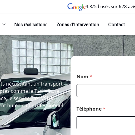
4.8/5 basés sur 628 avi
Nos réalisations
Zones d’intervention
Contact
Nom
*
ents nécessitant un transport
aptés comme le Taxi VSL, le
e, le service Taxi VSL à
ment humain et professionnel
Téléphone
*