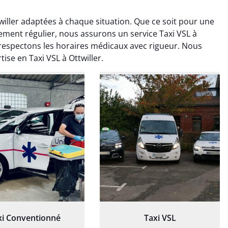
willer adaptées à chaque situation. Que ce soit pour une
tement régulier, nous assurons un service Taxi VSL à
respectons les horaires médicaux avec rigueur. Nous
ise en Taxi VSL à Ottwiller.
ud Deschamps
Jérémy Ferrand
0 janvier 2025
8 septembre 2024
tisfait du transport,
Transport ponctuel et
s’est bien déroulé.
personnel très attentionné.
feur à l’écoute et
Très satisfait du service.
patient.
xi Conventionné
Taxi VSL