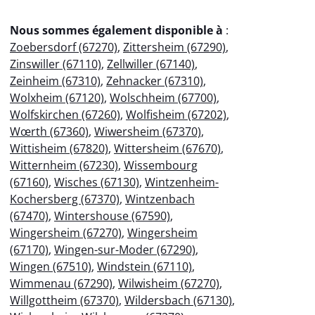
Nous sommes également disponible à
:
Zoebersdorf (67270)
,
Zittersheim (67290)
,
Zinswiller (67110)
,
Zellwiller (67140)
,
Zeinheim (67310)
,
Zehnacker (67310)
,
Wolxheim (67120)
,
Wolschheim (67700)
,
Wolfskirchen (67260)
,
Wolfisheim (67202)
,
Wœrth (67360)
,
Wiwersheim (67370)
,
Wittisheim (67820)
,
Wittersheim (67670)
,
Witternheim (67230)
,
Wissembourg
(67160)
,
Wisches (67130)
,
Wintzenheim-
Kochersberg (67370)
,
Wintzenbach
(67470)
,
Wintershouse (67590)
,
Wingersheim (67270)
,
Wingersheim
(67170)
,
Wingen-sur-Moder (67290)
,
Wingen (67510)
,
Windstein (67110)
,
Wimmenau (67290)
,
Wilwisheim (67270)
,
Willgottheim (67370)
,
Wildersbach (67130)
,