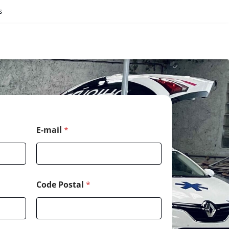
s
E-mail
*
Code Postal
*