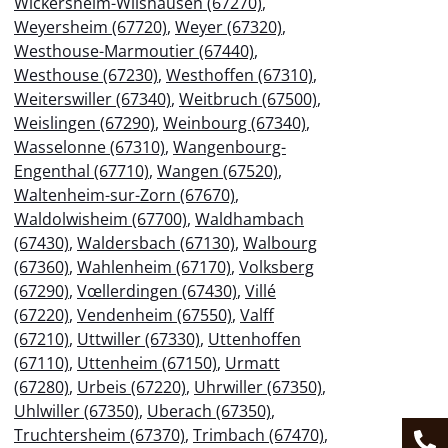
Wickersheim-Wilshausen (67270)
,
Weyersheim (67720)
,
Weyer (67320)
,
Westhouse-Marmoutier (67440)
,
Westhouse (67230)
,
Westhoffen (67310)
,
Weiterswiller (67340)
,
Weitbruch (67500)
,
Weislingen (67290)
,
Weinbourg (67340)
,
Wasselonne (67310)
,
Wangenbourg-
Engenthal (67710)
,
Wangen (67520)
,
Waltenheim-sur-Zorn (67670)
,
Waldolwisheim (67700)
,
Waldhambach
(67430)
,
Waldersbach (67130)
,
Walbourg
(67360)
,
Wahlenheim (67170)
,
Volksberg
(67290)
,
Vœllerdingen (67430)
,
Villé
(67220)
,
Vendenheim (67550)
,
Valff
(67210)
,
Uttwiller (67330)
,
Uttenhoffen
(67110)
,
Uttenheim (67150)
,
Urmatt
(67280)
,
Urbeis (67220)
,
Uhrwiller (67350)
,
Uhlwiller (67350)
,
Uberach (67350)
,
Truchtersheim (67370)
,
Trimbach (67470)
,