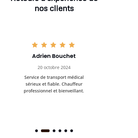
nos clients
Adrien Bouchet
Maxi
20 octobre 2024
2 nov
Service de transport médical
Ponc
sérieux et fiable. Chauffeur
profess
professionnel et bienveillant.
rendez-
s