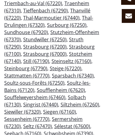
Triembach-au-Val (67220)
,
Traenheim
(67310)
,
Tieffenbach (67290)
,
Thanvillé
(67220)
,
Thal-Marmoutier (67440)
,
Thal-
Drulingen (67320)
,
Surbourg (67250)
,
Sundhouse (67920)
,
Stutzheim-Offenheim
(67370)
,
Stundwiller (67250)
,
Struth
(67290)
,
Strasbourg (67200)
,
Strasbourg
(67100)
,
Strasbourg (67000)
,
Stotzheim
(67140)
,
Still (67190)
,
Steinseltz (67160)
,
Steinbourg (67790)
,
Steige (67220)
,
Stattmatten (67770)
,
Sparsbach (67340)
,
Soultz-sous-Forêts (67250)
,
Soultz-les-
Bains (67120)
,
Soufflenheim (67620)
,
Souffelweyersheim (67460)
,
Solbach
(67130)
,
Singrist (67440)
,
Siltzheim (67260)
,
Siewiller (67320)
,
Siegen (67160)
,
Sessenheim (67770)
,
Sermersheim
(67230)
,
Seltz (67470)
,
Sélestat (67600)
,
Seebach (67160)
,
Schwobsheim (67390)
,