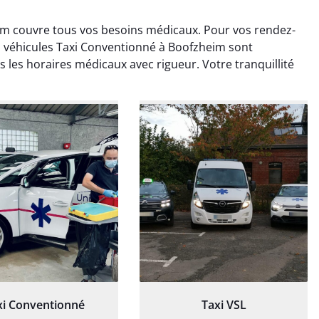
im couvre tous vos besoins médicaux. Pour vos rendez-
 véhicules Taxi Conventionné à Boofzheim sont
 les horaires médicaux avec rigueur. Votre tranquillité
ud Deschamps
Jérémy Ferrand
0 janvier 2025
8 septembre 2024
tisfait du transport,
Transport ponctuel et
s’est bien déroulé.
personnel très attentionné.
feur à l’écoute et
Très satisfait du service.
patient.
xi Conventionné
Taxi VSL