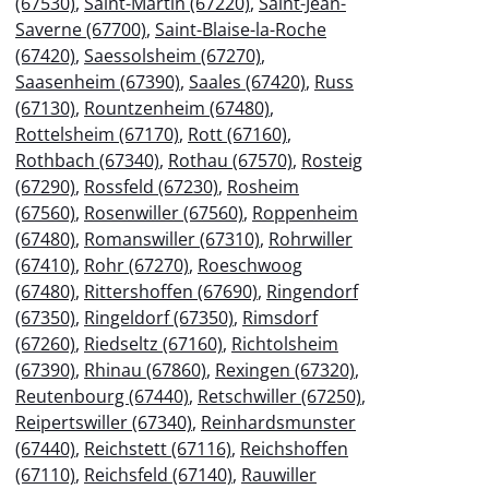
(67530)
,
Saint-Martin (67220)
,
Saint-Jean-
Saverne (67700)
,
Saint-Blaise-la-Roche
(67420)
,
Saessolsheim (67270)
,
Saasenheim (67390)
,
Saales (67420)
,
Russ
(67130)
,
Rountzenheim (67480)
,
Rottelsheim (67170)
,
Rott (67160)
,
Rothbach (67340)
,
Rothau (67570)
,
Rosteig
(67290)
,
Rossfeld (67230)
,
Rosheim
(67560)
,
Rosenwiller (67560)
,
Roppenheim
(67480)
,
Romanswiller (67310)
,
Rohrwiller
(67410)
,
Rohr (67270)
,
Roeschwoog
(67480)
,
Rittershoffen (67690)
,
Ringendorf
(67350)
,
Ringeldorf (67350)
,
Rimsdorf
(67260)
,
Riedseltz (67160)
,
Richtolsheim
(67390)
,
Rhinau (67860)
,
Rexingen (67320)
,
Reutenbourg (67440)
,
Retschwiller (67250)
,
Reipertswiller (67340)
,
Reinhardsmunster
(67440)
,
Reichstett (67116)
,
Reichshoffen
(67110)
,
Reichsfeld (67140)
,
Rauwiller