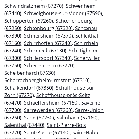
Schwindratzheim (67270)
,
Schwenheim
(67440)
,
Schweighouse-sur-Moder (67590)
,
Schopperten (67260)
,
Schœnenbourg
(67250)
,
Schœnbourg (67320)
,
Schœnau
(67390)
,
Schnersheim (67370)
,
Schleithal
(67160)
,
Schirrhoffen (67240)
,
Schirrhein
(67240)
,
Schirmeck (67130)
,
Schiltigheim
(67300)
,
Schillersdorf (67340)
,
Scherwiller
(67750)
,
Scherlenheim (67270)
,
Scheibenhard (67630)
,
Scharrachbergheim-Irmstett (67310)
,
Schalkendorf (67350)
,
Schaffhouse-sur-
Zorn (67270)
,
Schaffhouse-près-Seltz
(67470)
,
Schaeffersheim (67150)
,
Saverne
(67700)
,
Sarrewerden (67260)
,
Sarre-Union
(67260)
,
Sand (67230)
,
Salmbach (67160)
,
Salenthal (67440)
,
Saint-Pierre-Bois
(67220)
,
Saint-Pierre (67140)
,
Saint-Nabor