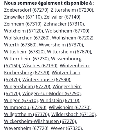
Nous sommes également disponible à
:
Zoebersdorf (67270)
,
Zittersheim (67290)
,
Zinswiller (67110)
,
Zellwiller (67140)
,
Zeinheim (67310)
,
Zehnacker (67310)
,
Wolxheim (67120)
,
Wolschheim (67700)
,
Wolfskirchen (67260)
,
Wolfisheim (67202)
,
Wœrth (67360)
,
Wiwersheim (67370)
,
Wittisheim (67820)
,
Wittersheim (67670)
,
Witternheim (67230)
,
Wissembourg
(67160)
,
Wisches (67130)
,
Wintzenheim-
Kochersberg (67370)
,
Wintzenbach
(67470)
,
Wintershouse (67590)
,
Wingersheim (67270)
,
Wingersheim
(67170)
,
Wingen-sur-Moder (67290)
,
Wingen (67510)
,
Windstein (67110)
,
Wimmenau (67290)
,
Wilwisheim (67270)
,
Willgottheim (67370)
,
Wildersbach (67130)
,
Wickersheim-Wilshausen (67270)
,
Weyersheim (67720)
,
Weyer (67320)
,