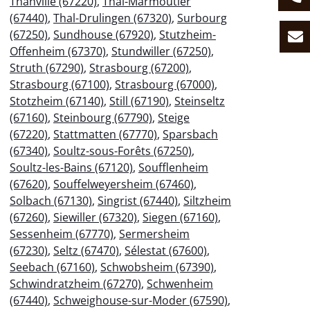
Thanvillé (67220)
,
Thal-Marmoutier
(67440)
,
Thal-Drulingen (67320)
,
Surbourg
(67250)
,
Sundhouse (67920)
,
Stutzheim-
Offenheim (67370)
,
Stundwiller (67250)
,
Struth (67290)
,
Strasbourg (67200)
,
Strasbourg (67100)
,
Strasbourg (67000)
,
Stotzheim (67140)
,
Still (67190)
,
Steinseltz
(67160)
,
Steinbourg (67790)
,
Steige
(67220)
,
Stattmatten (67770)
,
Sparsbach
(67340)
,
Soultz-sous-Forêts (67250)
,
Soultz-les-Bains (67120)
,
Soufflenheim
(67620)
,
Souffelweyersheim (67460)
,
Solbach (67130)
,
Singrist (67440)
,
Siltzheim
(67260)
,
Siewiller (67320)
,
Siegen (67160)
,
Sessenheim (67770)
,
Sermersheim
(67230)
,
Seltz (67470)
,
Sélestat (67600)
,
Seebach (67160)
,
Schwobsheim (67390)
,
Schwindratzheim (67270)
,
Schwenheim
(67440)
,
Schweighouse-sur-Moder (67590)
,