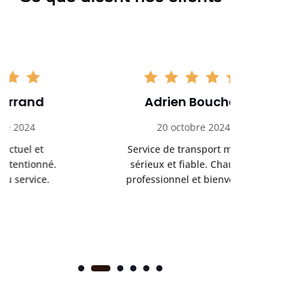
Adrien Bouchet
Maxi
20 octobre 2024
2 nov
Service de transport médical
Ponc
sérieux et fiable. Chauffeur
profess
professionnel et bienveillant.
rendez-
s