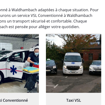
onné à Waldhambach adaptées à chaque situation. Pour
assurons un service VSL Conventionné à Waldhambach
ns un transport sécurisé et confortable. Chaque
ch est pensée pour alléger votre quotidien.
ud Deschamps
Jérémy Ferrand
0 janvier 2025
8 septembre 2024
tisfait du transport,
Transport ponctuel et
s’est bien déroulé.
personnel très attentionné.
feur à l’écoute et
Très satisfait du service.
patient.
xi Conventionné
Taxi VSL