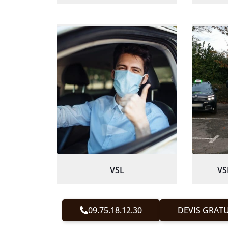
VSL
VS
09.75.18.12.30
DEVIS GRATU