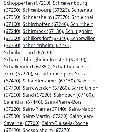
Schopperten (67260)
,
Schœnenbourg
(67250)
,
Schœnbourg (67320)
,
Schœnau
(67390)
,
Schnersheim (67370)
,
Schleithal
(67160)
,
Schirrhoffen (67240)
,
Schirrhein
(67240)
,
Schirmeck (67130)
,
Schiltigheim
(67300)
,
Schillersdorf (67340)
,
Scherwiller
(67750)
,
Scherlenheim (67270)
,
Scheibenhard (67630)
,
Scharrachbergheim-Irmstett (67310)
,
Schalkendorf (67350)
,
Schaffhouse-sur-
Zorn (67270)
,
Schaffhouse-près-Seltz
(67470)
,
Schaeffersheim (67150)
,
Saverne
(67700)
,
Sarrewerden (67260)
,
Sarre-Union
(67260)
,
Sand (67230)
,
Salmbach (67160)
,
Salenthal (67440)
,
Saint-Pierre-Bois
(67220)
,
Saint-Pierre (67140)
,
Saint-Nabor
(67530)
,
Saint-Martin (67220)
,
Saint-Jean-
Saverne (67700)
,
Saint-Blaise-la-Roche
(67420)
,
Saessolsheim (67270)
,