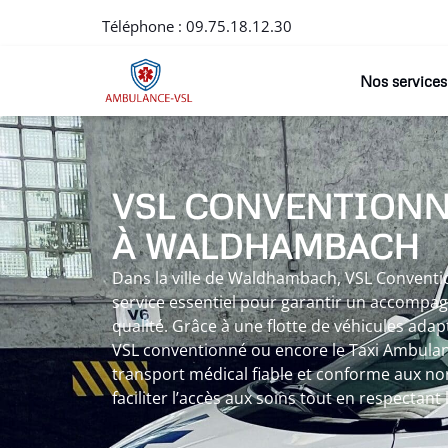
Téléphone :
09.75.18.12.30
Nos services
VSL CONVENTION
À WALDHAMBACH
Dans la ville de Waldhambach, VSL Conven
service essentiel pour garantir un accompa
qualité. Grâce à une flotte de véhicules adap
VSL conventionné ou encore le Taxi Ambulan
transport médical fiable et conforme aux nor
faciliter l’accès aux soins tout en respectant