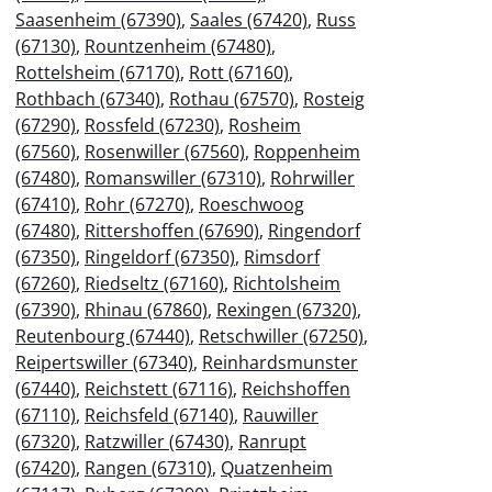
Saasenheim (67390)
,
Saales (67420)
,
Russ
(67130)
,
Rountzenheim (67480)
,
Rottelsheim (67170)
,
Rott (67160)
,
Rothbach (67340)
,
Rothau (67570)
,
Rosteig
(67290)
,
Rossfeld (67230)
,
Rosheim
(67560)
,
Rosenwiller (67560)
,
Roppenheim
(67480)
,
Romanswiller (67310)
,
Rohrwiller
(67410)
,
Rohr (67270)
,
Roeschwoog
(67480)
,
Rittershoffen (67690)
,
Ringendorf
(67350)
,
Ringeldorf (67350)
,
Rimsdorf
(67260)
,
Riedseltz (67160)
,
Richtolsheim
(67390)
,
Rhinau (67860)
,
Rexingen (67320)
,
Reutenbourg (67440)
,
Retschwiller (67250)
,
Reipertswiller (67340)
,
Reinhardsmunster
(67440)
,
Reichstett (67116)
,
Reichshoffen
(67110)
,
Reichsfeld (67140)
,
Rauwiller
(67320)
,
Ratzwiller (67430)
,
Ranrupt
(67420)
,
Rangen (67310)
,
Quatzenheim