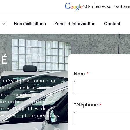
4.8/5 basés sur 628 avi
Nos réalisations
Zones d’intervention
Contact
NÉ
Nom
*
tionné s’impose comme un
gnement médicalisé de
tés comme le Taxi VSL, le
ce, on bénéficie d’un
Téléphone
*
mes. L’objectif est de
 les prescriptions médicales.