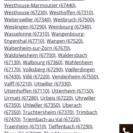
Westhouse-Marmoutier (67440)
,
Westhouse (67230)
,
Westhoffen (67310)
,
Weiterswiller (67340)
,
Weitbruch (67500)
,
Weislingen (67290)
,
Weinbourg (67340)
,
Wasselonne (67310)
,
Wangenbourg-
Engenthal (67710)
,
Wangen (67520)
,
Waltenheim-sur-Zorn (67670)
,
Waldolwisheim (67700)
,
Waldersbach
(67130)
,
Walbourg (67360)
,
Wahlenheim
(67170)
,
Volksberg (67290)
,
Vœllerdingen
(67430)
,
Villé (67220)
,
Vendenheim (67550)
,
Valff (67210)
,
Uttwiller (67330)
,
Uttenhoffen (67110)
,
Uttenheim (67150)
,
Urmatt (67280)
,
Urbeis (67220)
,
Uhrwiller
(67350)
,
Uhlwiller (67350)
,
Uberach
(67350)
,
Truchtersheim (67370)
,
Trimbach
(67470)
,
Triembach-au-Val (67220)
,
Traenheim (67310)
,
Tieffenbach (67290)
,