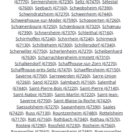
(67770)
,
Sermersheim (67230)
,
Seltz (67470)
,
Sélestat
(67600)
,
Seebach (67160)
,
Schwobsheim (67390)
,
Schwindratzheim (67270)
,
Schwenheim (67440)
,
Schweighouse-sur-Moder (67590)
,
Schopperten (67260)
,
Schœnenbourg (67250)
,
Schœnbourg (67320)
,
Schœnau
(67390)
,
Schnersheim (67370)
,
Schleithal (67160)
,
Schirrhoffen (67240)
,
Schirrhein (67240)
,
Schirmeck
(67130)
,
Schiltigheim (67300)
,
Schillersdorf (67340)
,
Scherwiller (67750)
,
Scherlenheim (67270)
,
Scheibenhard
(67630)
,
Scharrachbergheim-Irmstett (67310)
,
Schalkendorf (67350)
,
Schaffhouse-sur-Zorn (67270)
,
Schaffhouse-près-Seltz (67470)
,
Schaeffersheim (67150)
,
Saverne (67700)
,
Sarrewerden (67260)
,
Sarre-Union
(67260)
,
Sand (67230)
,
Salmbach (67160)
,
Salenthal
(67440)
,
Saint-Pierre-Bois (67220)
,
Saint-Pierre (67140)
,
Saint-Nabor (67530)
,
Saint-Martin (67220)
,
Saint-Jean-
Saverne (67700)
,
Saint-Blaise-la-Roche (67420)
,
Saessolsheim (67270)
,
Saasenheim (67390)
,
Saales
(67420)
,
Russ (67130)
,
Rountzenheim (67480)
,
Rottelsheim
(67170)
,
Rott (67160)
,
Rothbach (67340)
,
Rothau (67570)
,
Rosteig (67290)
,
Rossfeld (67230)
,
Rosheim (67560)
,
Rosenwiller (67560)
,
Roppenheim (67480)
,
Romanswiller