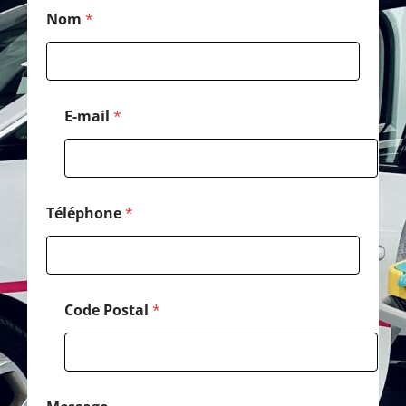
C
Nom
*
o
d
e
N
o
m
E-mail
*
T
é
l
é
p
h
Téléphone
*
o
n
e
Code Postal
*