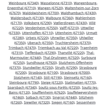
Weinbourg (67340)
,
Wasselonne (67310)
,
Wangenbourg-
Engenthal (67710)
,
Wangen (67520)
,
Waltenheim-sur-Zorn
(67670)
,
Waldolwisheim (67700)
,
Waldhambach (67430)
,
Waldersbach (67130)
,
Walbourg (67360)
,
Wahlenheim
(67170)
,
Volksberg (67290)
,
Vœllerdingen (67430)
,
Villé
(67220)
,
Vendenheim (67550)
,
Valff (67210)
,
Uttwiller
(67330)
,
Uttenhoffen (67110)
,
Uttenheim (67150)
,
Urmatt
(67280)
,
Urbeis (67220)
,
Uhrwiller (67350)
,
Uhlwiller
(67350)
,
Uberach (67350)
,
Truchtersheim (67370)
,
Trimbach (67470)
,
Triembach-au-Val (67220)
,
Traenheim
(67310)
,
Tieffenbach (67290)
,
Thanvillé (67220)
,
Thal-
Marmoutier (67440)
,
Thal-Drulingen (67320)
,
Surbourg
(67250)
,
Sundhouse (67920)
,
Stutzheim-Offenheim
(67370)
,
Stundwiller (67250)
,
Struth (67290)
,
Strasbourg
(67200)
,
Strasbourg (67100)
,
Strasbourg (67000)
,
Stotzheim (67140)
,
Still (67190)
,
Steinseltz (67160)
,
Steinbourg (67790)
,
Steige (67220)
,
Stattmatten (67770)
,
Sparsbach (67340)
,
Soultz-sous-Forêts (67250)
,
Soultz-les-
Bains (67120)
,
Soufflenheim (67620)
,
Souffelweyersheim
(67460)
,
Solbach (67130)
,
Singrist (67440)
,
Siltzheim
(67260)
,
Siewiller (67320)
,
Siegen (67160)
,
Sessenheim