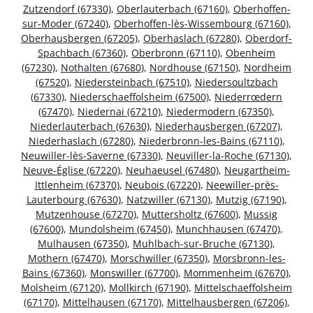
Zutzendorf (67330)
,
Oberlauterbach (67160)
,
Oberhoffen-
sur-Moder (67240)
,
Oberhoffen-lès-Wissembourg (67160)
,
Oberhausbergen (67205)
,
Oberhaslach (67280)
,
Oberdorf-
Spachbach (67360)
,
Oberbronn (67110)
,
Obenheim
(67230)
,
Nothalten (67680)
,
Nordhouse (67150)
,
Nordheim
(67520)
,
Niedersteinbach (67510)
,
Niedersoultzbach
(67330)
,
Niederschaeffolsheim (67500)
,
Niederrœdern
(67470)
,
Niedernai (67210)
,
Niedermodern (67350)
,
Niederlauterbach (67630)
,
Niederhausbergen (67207)
,
Niederhaslach (67280)
,
Niederbronn-les-Bains (67110)
,
Neuwiller-lès-Saverne (67330)
,
Neuviller-la-Roche (67130)
,
Neuve-Église (67220)
,
Neuhaeusel (67480)
,
Neugartheim-
Ittlenheim (67370)
,
Neubois (67220)
,
Neewiller-près-
Lauterbourg (67630)
,
Natzwiller (67130)
,
Mutzig (67190)
,
Mutzenhouse (67270)
,
Muttersholtz (67600)
,
Mussig
(67600)
,
Mundolsheim (67450)
,
Munchhausen (67470)
,
Mulhausen (67350)
,
Muhlbach-sur-Bruche (67130)
,
Mothern (67470)
,
Morschwiller (67350)
,
Morsbronn-les-
Bains (67360)
,
Monswiller (67700)
,
Mommenheim (67670)
,
Molsheim (67120)
,
Mollkirch (67190)
,
Mittelschaeffolsheim
(67170)
,
Mittelhausen (67170)
,
Mittelhausbergen (67206)
,