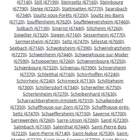
(67140)
,
Still (67190)
,
Steinseltz (67160)
,
Steinbourg
(67790)
,
Steige (67220)
,
Stattmatten (67770)
,
Sparsbach
(67340)
,
Soultz-sous-Forêts (67250)
,
Soultz-les-Bains
(67120)
,
Soufflenheim (67620)
,
Souffelweyersheim (67460)
,
Solbach (67130)
,
Singrist (67440)
,
Siltzheim (67260)
,
Siewiller (67320)
,
Siegen (67160)
,
Sessenheim (67770)
,
Sermersheim (67230)
,
Seltz (67470)
,
Sélestat (67600)
,
Seebach (67160)
,
Schwobsheim (67390)
,
Schwindratzheim
(67270)
,
Schwenheim (67440)
,
Schweighouse-sur-Moder
(67590)
,
Schopperten (67260)
,
Schœnenbourg (67250)
,
Schœnbourg (67320)
,
Schœnau (67390)
,
Schnersheim
(67370)
,
Schleithal (67160)
,
Schirrhoffen (67240)
,
Schirrhein (67240)
,
Schirmeck (67130)
,
Schiltigheim
(67300)
,
Schillersdorf (67340)
,
Scherwiller (67750)
,
Scherlenheim (67270)
,
Scheibenhard (67630)
,
Scharrachbergheim-Irmstett (67310)
,
Schalkendorf
(67350)
,
Schaffhouse-sur-Zorn (67270)
,
Schaffhouse-près-
Seltz (67470)
,
Schaeffersheim (67150)
,
Saverne (67700)
,
Sarrewerden (67260)
,
Sarre-Union (67260)
,
Sand (67230)
,
Salmbach (67160)
,
Salenthal (67440)
,
Saint-Pierre-Bois
(67220)
,
Saint-Pierre (67140)
,
Saint-Nabor (67530)
,
Saint-
Martin (67220)
,
Saint-Jean-Saverne (67700)
,
Saint-Blaise-