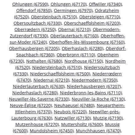
Ohlungen (67590)
,
Ohlungen (67170)
,
Offwiller (67340)
,
Offendorf (67850)
,
Oermingen (67970)
,
Odratzheim
(67520)
,
Obersteinbach (67510)
,
Obersteigen (67710)
,
Obersoultzbach (67330)
,
Oberschaeffolsheim (67203)
,
Oberrœdern (67250)
,
Obernai (67210)
,
Obermodern-
Zutzendorf (67330)
,
Oberlauterbach (67160)
,
Oberhoffen-
sur-Moder (67240)
,
Oberhoffen-lès-Wissembourg (67160)
,
Oberhausbergen (67205)
,
Oberhaslach (67280)
,
Oberdorf-
Spachbach (67360)
,
Oberbronn (67110)
,
Obenheim
(67230)
,
Nothalten (67680)
,
Nordhouse (67150)
,
Nordheim
(67520)
,
Niedersteinbach (67510)
,
Niedersoultzbach
(67330)
,
Niederschaeffolsheim (67500)
,
Niederrœdern
(67470)
,
Niedernai (67210)
,
Niedermodern (67350)
,
Niederlauterbach (67630)
,
Niederhausbergen (67207)
,
Niederhaslach (67280)
,
Niederbronn-les-Bains (67110)
,
Neuwiller-lès-Saverne (67330)
,
Neuviller-la-Roche (67130)
,
Neuve-Église (67220)
,
Neuhaeusel (67480)
,
Neugartheim-
Ittlenheim (67370)
,
Neubois (67220)
,
Neewiller-près-
Lauterbourg (67630)
,
Natzwiller (67130)
,
Mutzig (67190)
,
Mutzenhouse (67270)
,
Muttersholtz (67600)
,
Mussig
(67600)
,
Mundolsheim (67450)
,
Munchhausen (67470)
,