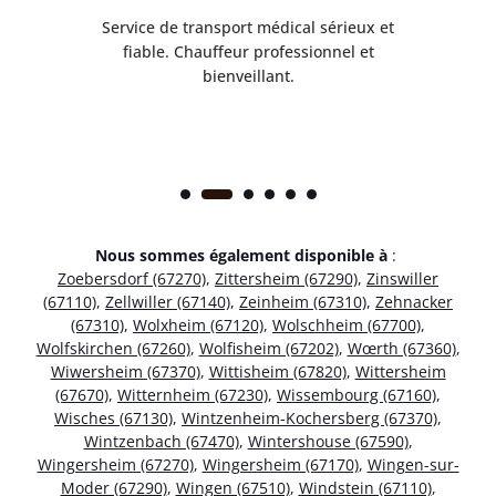
rès
Service de transport médical sérieux et
Po
ice.
fiable. Chauffeur professionnel et
bienveillant.
Nous sommes également disponible à
:
Zoebersdorf (67270)
,
Zittersheim (67290)
,
Zinswiller
(67110)
,
Zellwiller (67140)
,
Zeinheim (67310)
,
Zehnacker
(67310)
,
Wolxheim (67120)
,
Wolschheim (67700)
,
Wolfskirchen (67260)
,
Wolfisheim (67202)
,
Wœrth (67360)
,
Wiwersheim (67370)
,
Wittisheim (67820)
,
Wittersheim
(67670)
,
Witternheim (67230)
,
Wissembourg (67160)
,
Wisches (67130)
,
Wintzenheim-Kochersberg (67370)
,
Wintzenbach (67470)
,
Wintershouse (67590)
,
Wingersheim (67270)
,
Wingersheim (67170)
,
Wingen-sur-
Moder (67290)
,
Wingen (67510)
,
Windstein (67110)
,