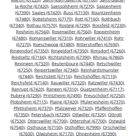
la-Roche (67420)
,
Saessolsheim (67270)
,
Saasenheim
(67390)
,
Saales (67420)
,
Russ (67130)
,
Rountzenheim
(67480)
,
Rottelsheim (67170)
,
Rott (67160)
,
Rothbach
(67340)
,
Rothau (67570)
,
Rosteig (67290)
,
Rossfeld (67230)
,
Rosheim (67560)
,
Rosenwiller (67560)
,
Roppenheim
(67480)
,
Romanswiller (67310)
,
Rohrwiller (67410)
,
Rohr
(67270)
,
Roeschwoog (67480)
,
Rittershoffen (67690)
,
Ringendorf (67350)
,
Ringeldorf (67350)
,
Rimsdorf (67260)
,
Riedseltz (67160)
,
Richtolsheim (67390)
,
Rhinau (67860)
,
Rexingen (67320)
,
Reutenbourg (67440)
,
Retschwiller
(67250)
,
Reipertswiller (67340)
,
Reinhardsmunster
(67440)
,
Reichstett (67116)
,
Reichshoffen (67110)
,
Reichsfeld (67140)
,
Rauwiller (67320)
,
Ratzwiller (67430)
,
Ranrupt (67420)
,
Rangen (67310)
,
Quatzenheim (67117)
,
Puberg (67290)
,
Printzheim (67490)
,
Preuschdorf (67250)
,
Plobsheim (67115)
,
Plaine (67420)
,
Pfulgriesheim (67370)
,
Pfettisheim (67370)
,
Pfalzweyer (67320)
,
Pfaffenhoffen
(67350)
,
Petersbach (67290)
,
Ottwiller (67320)
,
Ottrott
(67530)
,
Otterswiller (67700)
,
Ottersthal (67700)
,
Ostwald
(67540)
,
Osthouse (67150)
,
Osthoffen (67990)
,
Orschwiller
(67600)
,
Olwisheim (67170)
,
Ohnenheim (67390)
,