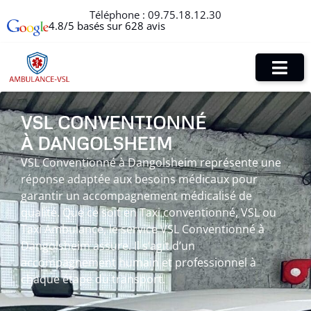
Téléphone :
09.75.18.12.30
4.8/5 basés sur 628 avis
VSL CONVENTIONNÉ
À DANGOLSHEIM
VSL Conventionné à Dangolsheim représente une
réponse adaptée aux besoins médicaux pour
garantir un accompagnement médicalisé de
qualité. Que ce soit en Taxi conventionné, VSL ou
Taxi Ambulance, le service VSL Conventionné à
Dangolsheim assure. Il s’agit d’un
accompagnement humain et professionnel à
chaque étape du transport.