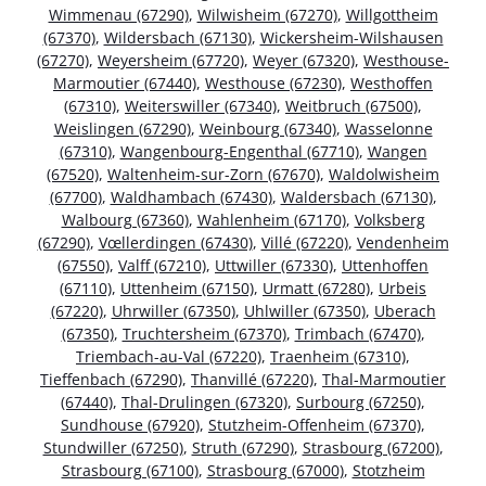
Wimmenau (67290)
,
Wilwisheim (67270)
,
Willgottheim
(67370)
,
Wildersbach (67130)
,
Wickersheim-Wilshausen
(67270)
,
Weyersheim (67720)
,
Weyer (67320)
,
Westhouse-
Marmoutier (67440)
,
Westhouse (67230)
,
Westhoffen
(67310)
,
Weiterswiller (67340)
,
Weitbruch (67500)
,
Weislingen (67290)
,
Weinbourg (67340)
,
Wasselonne
(67310)
,
Wangenbourg-Engenthal (67710)
,
Wangen
(67520)
,
Waltenheim-sur-Zorn (67670)
,
Waldolwisheim
(67700)
,
Waldhambach (67430)
,
Waldersbach (67130)
,
Walbourg (67360)
,
Wahlenheim (67170)
,
Volksberg
(67290)
,
Vœllerdingen (67430)
,
Villé (67220)
,
Vendenheim
(67550)
,
Valff (67210)
,
Uttwiller (67330)
,
Uttenhoffen
(67110)
,
Uttenheim (67150)
,
Urmatt (67280)
,
Urbeis
(67220)
,
Uhrwiller (67350)
,
Uhlwiller (67350)
,
Uberach
(67350)
,
Truchtersheim (67370)
,
Trimbach (67470)
,
Triembach-au-Val (67220)
,
Traenheim (67310)
,
Tieffenbach (67290)
,
Thanvillé (67220)
,
Thal-Marmoutier
(67440)
,
Thal-Drulingen (67320)
,
Surbourg (67250)
,
Sundhouse (67920)
,
Stutzheim-Offenheim (67370)
,
Stundwiller (67250)
,
Struth (67290)
,
Strasbourg (67200)
,
Strasbourg (67100)
,
Strasbourg (67000)
,
Stotzheim