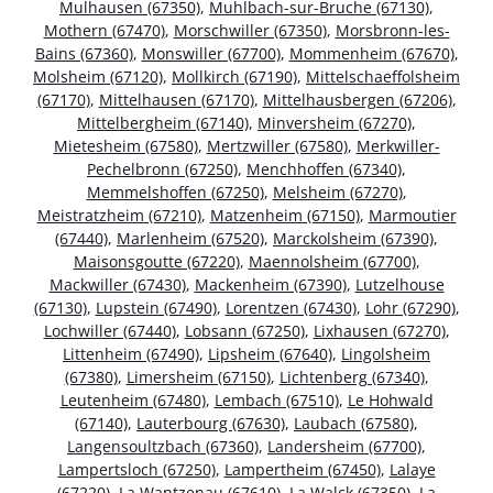
Mulhausen (67350)
,
Muhlbach-sur-Bruche (67130)
,
Mothern (67470)
,
Morschwiller (67350)
,
Morsbronn-les-
Bains (67360)
,
Monswiller (67700)
,
Mommenheim (67670)
,
Molsheim (67120)
,
Mollkirch (67190)
,
Mittelschaeffolsheim
(67170)
,
Mittelhausen (67170)
,
Mittelhausbergen (67206)
,
Mittelbergheim (67140)
,
Minversheim (67270)
,
Mietesheim (67580)
,
Mertzwiller (67580)
,
Merkwiller-
Pechelbronn (67250)
,
Menchhoffen (67340)
,
Memmelshoffen (67250)
,
Melsheim (67270)
,
Meistratzheim (67210)
,
Matzenheim (67150)
,
Marmoutier
(67440)
,
Marlenheim (67520)
,
Marckolsheim (67390)
,
Maisonsgoutte (67220)
,
Maennolsheim (67700)
,
Mackwiller (67430)
,
Mackenheim (67390)
,
Lutzelhouse
(67130)
,
Lupstein (67490)
,
Lorentzen (67430)
,
Lohr (67290)
,
Lochwiller (67440)
,
Lobsann (67250)
,
Lixhausen (67270)
,
Littenheim (67490)
,
Lipsheim (67640)
,
Lingolsheim
(67380)
,
Limersheim (67150)
,
Lichtenberg (67340)
,
Leutenheim (67480)
,
Lembach (67510)
,
Le Hohwald
(67140)
,
Lauterbourg (67630)
,
Laubach (67580)
,
Langensoultzbach (67360)
,
Landersheim (67700)
,
Lampertsloch (67250)
,
Lampertheim (67450)
,
Lalaye
(67220)
,
La Wantzenau (67610)
,
La Walck (67350)
,
La