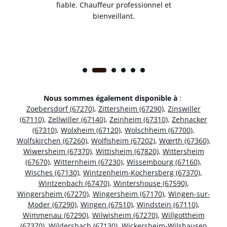
ice.
fiable. Chauffeur professionnel et
bienveillant.
Nous sommes également disponible à
:
Zoebersdorf (67270)
,
Zittersheim (67290)
,
Zinswiller
(67110)
,
Zellwiller (67140)
,
Zeinheim (67310)
,
Zehnacker
(67310)
,
Wolxheim (67120)
,
Wolschheim (67700)
,
Wolfskirchen (67260)
,
Wolfisheim (67202)
,
Wœrth (67360)
,
Wiwersheim (67370)
,
Wittisheim (67820)
,
Wittersheim
(67670)
,
Witternheim (67230)
,
Wissembourg (67160)
,
Wisches (67130)
,
Wintzenheim-Kochersberg (67370)
,
Wintzenbach (67470)
,
Wintershouse (67590)
,
Wingersheim (67270)
,
Wingersheim (67170)
,
Wingen-sur-
Moder (67290)
,
Wingen (67510)
,
Windstein (67110)
,
Wimmenau (67290)
,
Wilwisheim (67270)
,
Willgottheim
(67370)
,
Wildersbach (67130)
,
Wickersheim-Wilshausen