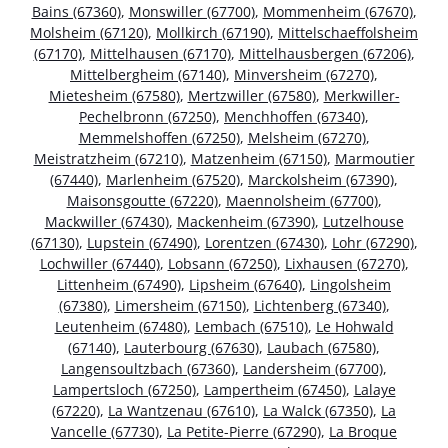
Bains (67360)
,
Monswiller (67700)
,
Mommenheim (67670)
,
Molsheim (67120)
,
Mollkirch (67190)
,
Mittelschaeffolsheim
(67170)
,
Mittelhausen (67170)
,
Mittelhausbergen (67206)
,
Mittelbergheim (67140)
,
Minversheim (67270)
,
Mietesheim (67580)
,
Mertzwiller (67580)
,
Merkwiller-
Pechelbronn (67250)
,
Menchhoffen (67340)
,
Memmelshoffen (67250)
,
Melsheim (67270)
,
Meistratzheim (67210)
,
Matzenheim (67150)
,
Marmoutier
(67440)
,
Marlenheim (67520)
,
Marckolsheim (67390)
,
Maisonsgoutte (67220)
,
Maennolsheim (67700)
,
Mackwiller (67430)
,
Mackenheim (67390)
,
Lutzelhouse
(67130)
,
Lupstein (67490)
,
Lorentzen (67430)
,
Lohr (67290)
,
Lochwiller (67440)
,
Lobsann (67250)
,
Lixhausen (67270)
,
Littenheim (67490)
,
Lipsheim (67640)
,
Lingolsheim
(67380)
,
Limersheim (67150)
,
Lichtenberg (67340)
,
Leutenheim (67480)
,
Lembach (67510)
,
Le Hohwald
(67140)
,
Lauterbourg (67630)
,
Laubach (67580)
,
Langensoultzbach (67360)
,
Landersheim (67700)
,
Lampertsloch (67250)
,
Lampertheim (67450)
,
Lalaye
(67220)
,
La Wantzenau (67610)
,
La Walck (67350)
,
La
Vancelle (67730)
,
La Petite-Pierre (67290)
,
La Broque