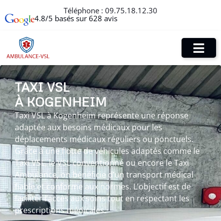
Téléphone :
09.75.18.12.30
4.8/5 basés sur 628 avis
TAXI VSL
À KOGENHEIM
Taxi VSL à Kogenheim représente une réponse
adaptée aux besoins médicaux pour les
déplacements médicaux réguliers ou ponctuels.
Grâce à une flotte de véhicules adaptés comme le
Taxi VSL, le VSL conventionné ou encore le Taxi
Ambulance, on bénéficie d’un transport médical
fiable et conforme aux normes. L’objectif est de
faciliter l’accès aux soins tout en respectant les
prescriptions médicales.