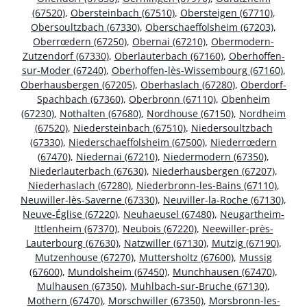
(67520)
,
Obersteinbach (67510)
,
Obersteigen (67710)
,
Obersoultzbach (67330)
,
Oberschaeffolsheim (67203)
,
Oberrœdern (67250)
,
Obernai (67210)
,
Obermodern-
Zutzendorf (67330)
,
Oberlauterbach (67160)
,
Oberhoffen-
sur-Moder (67240)
,
Oberhoffen-lès-Wissembourg (67160)
,
Oberhausbergen (67205)
,
Oberhaslach (67280)
,
Oberdorf-
Spachbach (67360)
,
Oberbronn (67110)
,
Obenheim
(67230)
,
Nothalten (67680)
,
Nordhouse (67150)
,
Nordheim
(67520)
,
Niedersteinbach (67510)
,
Niedersoultzbach
(67330)
,
Niederschaeffolsheim (67500)
,
Niederrœdern
(67470)
,
Niedernai (67210)
,
Niedermodern (67350)
,
Niederlauterbach (67630)
,
Niederhausbergen (67207)
,
Niederhaslach (67280)
,
Niederbronn-les-Bains (67110)
,
Neuwiller-lès-Saverne (67330)
,
Neuviller-la-Roche (67130)
,
Neuve-Église (67220)
,
Neuhaeusel (67480)
,
Neugartheim-
Ittlenheim (67370)
,
Neubois (67220)
,
Neewiller-près-
Lauterbourg (67630)
,
Natzwiller (67130)
,
Mutzig (67190)
,
Mutzenhouse (67270)
,
Muttersholtz (67600)
,
Mussig
(67600)
,
Mundolsheim (67450)
,
Munchhausen (67470)
,
Mulhausen (67350)
,
Muhlbach-sur-Bruche (67130)
,
Mothern (67470)
,
Morschwiller (67350)
,
Morsbronn-les-