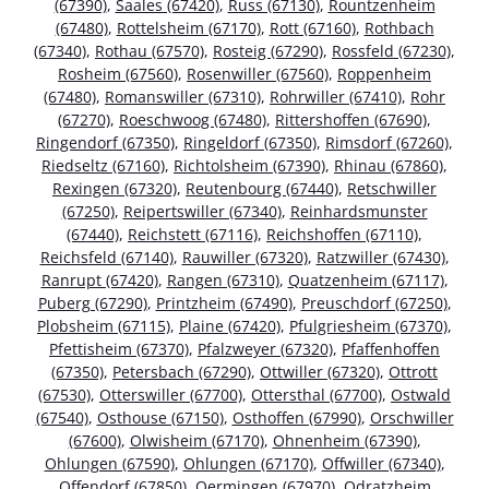
(67390)
,
Saales (67420)
,
Russ (67130)
,
Rountzenheim
(67480)
,
Rottelsheim (67170)
,
Rott (67160)
,
Rothbach
(67340)
,
Rothau (67570)
,
Rosteig (67290)
,
Rossfeld (67230)
,
Rosheim (67560)
,
Rosenwiller (67560)
,
Roppenheim
(67480)
,
Romanswiller (67310)
,
Rohrwiller (67410)
,
Rohr
(67270)
,
Roeschwoog (67480)
,
Rittershoffen (67690)
,
Ringendorf (67350)
,
Ringeldorf (67350)
,
Rimsdorf (67260)
,
Riedseltz (67160)
,
Richtolsheim (67390)
,
Rhinau (67860)
,
Rexingen (67320)
,
Reutenbourg (67440)
,
Retschwiller
(67250)
,
Reipertswiller (67340)
,
Reinhardsmunster
(67440)
,
Reichstett (67116)
,
Reichshoffen (67110)
,
Reichsfeld (67140)
,
Rauwiller (67320)
,
Ratzwiller (67430)
,
Ranrupt (67420)
,
Rangen (67310)
,
Quatzenheim (67117)
,
Puberg (67290)
,
Printzheim (67490)
,
Preuschdorf (67250)
,
Plobsheim (67115)
,
Plaine (67420)
,
Pfulgriesheim (67370)
,
Pfettisheim (67370)
,
Pfalzweyer (67320)
,
Pfaffenhoffen
(67350)
,
Petersbach (67290)
,
Ottwiller (67320)
,
Ottrott
(67530)
,
Otterswiller (67700)
,
Ottersthal (67700)
,
Ostwald
(67540)
,
Osthouse (67150)
,
Osthoffen (67990)
,
Orschwiller
(67600)
,
Olwisheim (67170)
,
Ohnenheim (67390)
,
Ohlungen (67590)
,
Ohlungen (67170)
,
Offwiller (67340)
,
Offendorf (67850)
,
Oermingen (67970)
,
Odratzheim