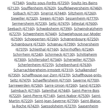
(67340)
,
Soultz-sous-Forêts (67250)
,
Soultz-les-Bains
(67120)
,
Soufflenheim (67620)
,
Souffelweyersheim (67460)
,
Solbach (67130)
,
Singrist (67440)
,
Siltzheim (67260)
,
Siewiller (67320)
,
Siegen (67160)
,
Sessenheim (67770)
,
Sermersheim (67230)
,
Seltz (67470)
,
Sélestat (67600)
,
Seebach (67160)
,
Schwobsheim (67390)
,
Schwindratzheim
(67270)
,
Schwenheim (67440)
,
Schweighouse-sur-Moder
(67590)
,
Schopperten (67260)
,
Schœnenbourg (67250)
,
Schœnbourg (67320)
,
Schœnau (67390)
,
Schnersheim
(67370)
,
Schleithal (67160)
,
Schirrhoffen (67240)
,
Schirrhein (67240)
,
Schirmeck (67130)
,
Schiltigheim
(67300)
,
Schillersdorf (67340)
,
Scherwiller (67750)
,
Scherlenheim (67270)
,
Scheibenhard (67630)
,
Scharrachbergheim-Irmstett (67310)
,
Schalkendorf
(67350)
,
Schaffhouse-sur-Zorn (67270)
,
Schaffhouse-près-
Seltz (67470)
,
Schaeffersheim (67150)
,
Saverne (67700)
,
Sarrewerden (67260)
,
Sarre-Union (67260)
,
Sand (67230)
,
Salmbach (67160)
,
Salenthal (67440)
,
Saint-Pierre-Bois
(67220)
,
Saint-Pierre (67140)
,
Saint-Nabor (67530)
,
Saint-
Martin (67220)
,
Saint-Jean-Saverne (67700)
,
Saint-Blaise-
la-Roche (67420)
,
Saessolsheim (67270)
,
Saasenheim