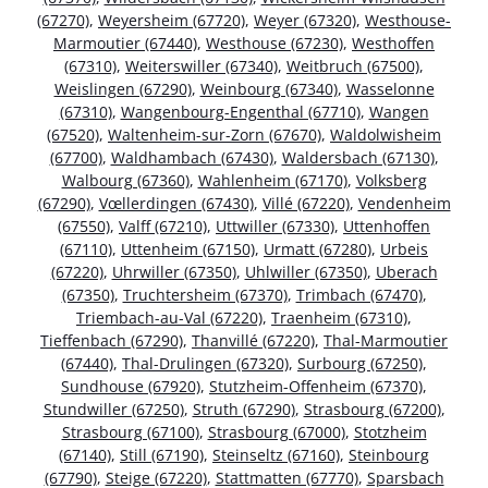
(67270)
,
Weyersheim (67720)
,
Weyer (67320)
,
Westhouse-
Marmoutier (67440)
,
Westhouse (67230)
,
Westhoffen
(67310)
,
Weiterswiller (67340)
,
Weitbruch (67500)
,
Weislingen (67290)
,
Weinbourg (67340)
,
Wasselonne
(67310)
,
Wangenbourg-Engenthal (67710)
,
Wangen
(67520)
,
Waltenheim-sur-Zorn (67670)
,
Waldolwisheim
(67700)
,
Waldhambach (67430)
,
Waldersbach (67130)
,
Walbourg (67360)
,
Wahlenheim (67170)
,
Volksberg
(67290)
,
Vœllerdingen (67430)
,
Villé (67220)
,
Vendenheim
(67550)
,
Valff (67210)
,
Uttwiller (67330)
,
Uttenhoffen
(67110)
,
Uttenheim (67150)
,
Urmatt (67280)
,
Urbeis
(67220)
,
Uhrwiller (67350)
,
Uhlwiller (67350)
,
Uberach
(67350)
,
Truchtersheim (67370)
,
Trimbach (67470)
,
Triembach-au-Val (67220)
,
Traenheim (67310)
,
Tieffenbach (67290)
,
Thanvillé (67220)
,
Thal-Marmoutier
(67440)
,
Thal-Drulingen (67320)
,
Surbourg (67250)
,
Sundhouse (67920)
,
Stutzheim-Offenheim (67370)
,
Stundwiller (67250)
,
Struth (67290)
,
Strasbourg (67200)
,
Strasbourg (67100)
,
Strasbourg (67000)
,
Stotzheim
(67140)
,
Still (67190)
,
Steinseltz (67160)
,
Steinbourg
(67790)
,
Steige (67220)
,
Stattmatten (67770)
,
Sparsbach