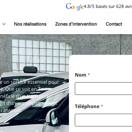
4.8/5 basés sur 628 avi
Nos réalisations
Zones d’intervention
Contact
Nom
*
me un service essentiel pour
é. Que ce soit en Taxi
éficie d’un transport
s’agit d’un accompagnement
Téléphone
*
transport.