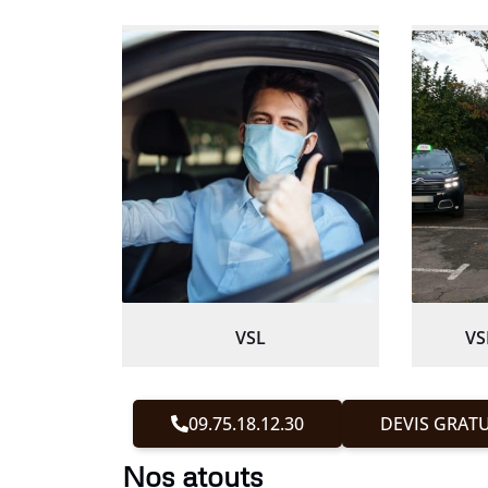
VSL
VS
09.75.18.12.30
DEVIS GRATU
Nos atouts