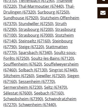
(67310)
,
Tieffenbach (67290)
,
Thanvillé
(67220)
,
Thal-Marmoutier (67440)
,
Thal-
Drulingen (67320)
,
Surbourg (67250)
,
Sundhouse (67920)
,
Stutzheim-Offenheim
(67370)
,
Stundwiller (67250)
,
Struth
(67290)
,
Strasbourg (67200)
,
Strasbourg
(67100)
,
Strasbourg (67000)
,
Stotzheim
(67140)
,
Steinseltz (67160)
,
Steinbourg
(67790)
,
Steige (67220)
,
Stattmatten
(67770)
,
Sparsbach (67340)
,
Soultz-sous-
Forêts (67250)
,
Soultz-les-Bains (67120)
,
Soufflenheim (67620)
,
Souffelweyersheim
(67460)
,
Solbach (67130)
,
Singrist (67440)
,
Siltzheim (67260)
,
Siewiller (67320)
,
Siegen
(67160)
,
Sessenheim (67770)
,
Sermersheim (67230)
,
Seltz (67470)
,
Sélestat (67600)
,
Seebach (67160)
,
Schwobsheim (67390)
,
Schwindratzheim
(67270)
,
Schwenheim (67440)
,