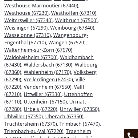
Westhouse-Marmoutier (67440)
,
Westhouse (67230)
,
Westhoffen (67310)
,
Weiterswiller (67340)
,
Weitbruch (67500)
,
Weislingen (67290)
,
Weinbourg (67340)
,
Wasselonne (67310)
,
Wangenbourg-
Engenthal (67710)
,
Wangen (67520)
,
Waltenheim-sur-Zorn (67670)
,
Waldolwisheim (67700)
,
Waldhambach
(67430)
,
Waldersbach (67130)
,
Walbourg
(67360)
,
Wahlenheim (67170)
,
Volksberg
(67290)
,
Vœllerdingen (67430)
,
Villé
(67220)
,
Vendenheim (67550)
,
Valff
(67210)
,
Uttwiller (67330)
,
Uttenhoffen
(67110)
,
Uttenheim (67150)
,
Urmatt
(67280)
,
Urbeis (67220)
,
Uhrwiller (67350)
,
Uhlwiller (67350)
,
Uberach (67350)
,
Truchtersheim (67370)
,
Trimbach (67470)
,
Triembach-au-Val (67220)
,
Traenheim