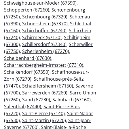
Schweighouse-sur-Moder (67590)
,
Schopperten (67260)
,
Schœnenbourg
(67250)
,
Schœnbourg (67320)
,
Schœnau
(67390)
,
Schnersheim (67370)
,
Schleithal
(67160)
,
Schirrhoffen (67240)
,
Schirrhein
(67240)
,
Schirmeck (67130)
,
Schiltigheim
(67300)
,
Schillersdorf (67340)
,
Scherwiller
(67750)
,
Scherlenheim (67270)
,
Scheibenhard (67630)
,
Scharrachbergheim-Irmstett (67310)
,
Schalkendorf (67350)
,
Schaffhouse-sur-
Zorn (67270)
,
Schaffhouse-près-Seltz
(67470)
,
Schaeffersheim (67150)
,
Saverne
(67700)
,
Sarrewerden (67260)
,
Sarre-Union
(67260)
,
Sand (67230)
,
Salmbach (67160)
,
Salenthal (67440)
,
Saint-Pierre-Bois
(67220)
,
Saint-Pierre (67140)
,
Saint-Nabor
(67530)
,
Saint-Martin (67220)
,
Saint-Jean-
Saverne (67700)
,
Saint-Blaise-la-Roche