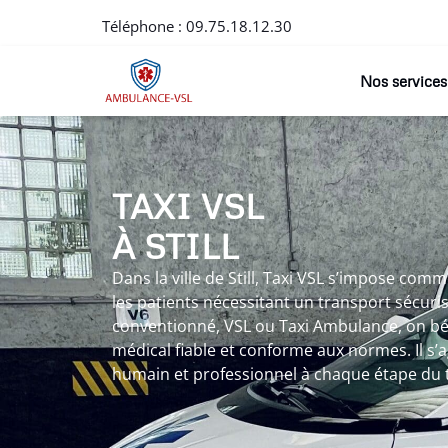
Téléphone :
09.75.18.12.30
Nos services
TAXI VSL
À STILL
Dans la ville de Still, Taxi VSL s’impose com
les patients nécessitant un transport sécuris
conventionné, VSL ou Taxi Ambulance, on bén
médical fiable et conforme aux normes. Il 
humain et professionnel à chaque étape du 