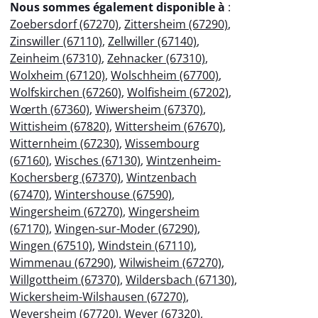
Nous sommes également disponible à
:
Zoebersdorf (67270)
,
Zittersheim (67290)
,
Zinswiller (67110)
,
Zellwiller (67140)
,
Zeinheim (67310)
,
Zehnacker (67310)
,
Wolxheim (67120)
,
Wolschheim (67700)
,
Wolfskirchen (67260)
,
Wolfisheim (67202)
,
Wœrth (67360)
,
Wiwersheim (67370)
,
Wittisheim (67820)
,
Wittersheim (67670)
,
Witternheim (67230)
,
Wissembourg
(67160)
,
Wisches (67130)
,
Wintzenheim-
Kochersberg (67370)
,
Wintzenbach
(67470)
,
Wintershouse (67590)
,
Wingersheim (67270)
,
Wingersheim
(67170)
,
Wingen-sur-Moder (67290)
,
Wingen (67510)
,
Windstein (67110)
,
Wimmenau (67290)
,
Wilwisheim (67270)
,
Willgottheim (67370)
,
Wildersbach (67130)
,
Wickersheim-Wilshausen (67270)
,
Weyersheim (67720)
,
Weyer (67320)
,