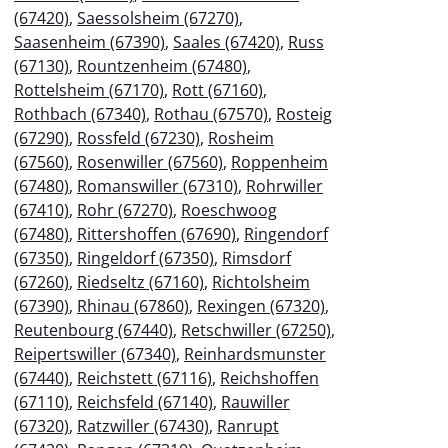
(67420)
,
Saessolsheim (67270)
,
Saasenheim (67390)
,
Saales (67420)
,
Russ
(67130)
,
Rountzenheim (67480)
,
Rottelsheim (67170)
,
Rott (67160)
,
Rothbach (67340)
,
Rothau (67570)
,
Rosteig
(67290)
,
Rossfeld (67230)
,
Rosheim
(67560)
,
Rosenwiller (67560)
,
Roppenheim
(67480)
,
Romanswiller (67310)
,
Rohrwiller
(67410)
,
Rohr (67270)
,
Roeschwoog
(67480)
,
Rittershoffen (67690)
,
Ringendorf
(67350)
,
Ringeldorf (67350)
,
Rimsdorf
(67260)
,
Riedseltz (67160)
,
Richtolsheim
(67390)
,
Rhinau (67860)
,
Rexingen (67320)
,
Reutenbourg (67440)
,
Retschwiller (67250)
,
Reipertswiller (67340)
,
Reinhardsmunster
(67440)
,
Reichstett (67116)
,
Reichshoffen
(67110)
,
Reichsfeld (67140)
,
Rauwiller
(67320)
,
Ratzwiller (67430)
,
Ranrupt