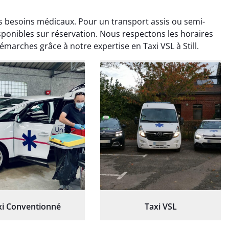
vos besoins médicaux. Pour un transport assis ou semi-
disponibles sur réservation. Nous respectons les horaires
émarches grâce à notre expertise en Taxi VSL à Still.
ud Deschamps
Jérémy Ferrand
0 janvier 2025
8 septembre 2024
tisfait du transport,
Transport ponctuel et
s’est bien déroulé.
personnel très attentionné.
feur à l’écoute et
Très satisfait du service.
patient.
xi Conventionné
Taxi VSL