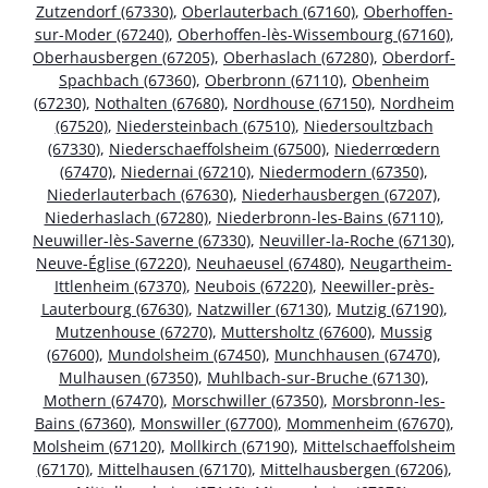
Zutzendorf (67330)
,
Oberlauterbach (67160)
,
Oberhoffen-
sur-Moder (67240)
,
Oberhoffen-lès-Wissembourg (67160)
,
Oberhausbergen (67205)
,
Oberhaslach (67280)
,
Oberdorf-
Spachbach (67360)
,
Oberbronn (67110)
,
Obenheim
(67230)
,
Nothalten (67680)
,
Nordhouse (67150)
,
Nordheim
(67520)
,
Niedersteinbach (67510)
,
Niedersoultzbach
(67330)
,
Niederschaeffolsheim (67500)
,
Niederrœdern
(67470)
,
Niedernai (67210)
,
Niedermodern (67350)
,
Niederlauterbach (67630)
,
Niederhausbergen (67207)
,
Niederhaslach (67280)
,
Niederbronn-les-Bains (67110)
,
Neuwiller-lès-Saverne (67330)
,
Neuviller-la-Roche (67130)
,
Neuve-Église (67220)
,
Neuhaeusel (67480)
,
Neugartheim-
Ittlenheim (67370)
,
Neubois (67220)
,
Neewiller-près-
Lauterbourg (67630)
,
Natzwiller (67130)
,
Mutzig (67190)
,
Mutzenhouse (67270)
,
Muttersholtz (67600)
,
Mussig
(67600)
,
Mundolsheim (67450)
,
Munchhausen (67470)
,
Mulhausen (67350)
,
Muhlbach-sur-Bruche (67130)
,
Mothern (67470)
,
Morschwiller (67350)
,
Morsbronn-les-
Bains (67360)
,
Monswiller (67700)
,
Mommenheim (67670)
,
Molsheim (67120)
,
Mollkirch (67190)
,
Mittelschaeffolsheim
(67170)
,
Mittelhausen (67170)
,
Mittelhausbergen (67206)
,