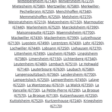
Mittelbergheim (67140)
,
Minversheim (67270)
,
Mietesheim (67580)
,
Mertzwiller (67580)
,
Merkwiller-
Pechelbronn (67250)
,
Menchhoffen (67340)
,
Memmelshoffen (67250)
,
Melsheim (67270)
,
Meistratzheim (67210)
,
Matzenheim (67150)
,
Marmoutier
(67440)
,
Marlenheim (67520)
,
Marckolsheim (67390)
,
Maisonsgoutte (67220)
,
Maennolsheim (67700)
,
Mackwiller (67430)
,
Mackenheim (67390)
,
Lutzelhouse
(67130)
,
Lupstein (67490)
,
Lorentzen (67430)
,
Lohr (67290)
,
Lochwiller (67440)
,
Lobsann (67250)
,
Lixhausen (67270)
,
Littenheim (67490)
,
Lipsheim (67640)
,
Lingolsheim
(67380)
,
Limersheim (67150)
,
Lichtenberg (67340)
,
Leutenheim (67480)
,
Lembach (67510)
,
Le Hohwald
(67140)
,
Lauterbourg (67630)
,
Laubach (67580)
,
Langensoultzbach (67360)
,
Landersheim (67700)
,
Lampertsloch (67250)
,
Lampertheim (67450)
,
Lalaye
(67220)
,
La Wantzenau (67610)
,
La Walck (67350)
,
La
Vancelle (67730)
,
La Petite-Pierre (67290)
,
La Broque
(67570)
,
La Broque (67130)
,
Kutzenhausen (67250)
,
Kuttolsheim (67520)
,
Kurtzenhouse (67240)
,
Kriegsheim
(67170)