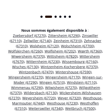
Nous sommes également disponible à
:
Zoebersdorf (67270)
,
Zittersheim (67290)
,
Zinswiller
(67110)
,
Zellwiller (67140)
,
Zeinheim (67310)
,
Zehnacker
(67310)
,
Wolxheim (67120)
,
Wolschheim (67700)
,
Wolfskirchen (67260)
,
Wolfisheim (67202)
,
Wœrth (67360)
,
Wiwersheim (67370)
,
Wittisheim (67820)
,
Wittersheim
(67670)
,
Witternheim (67230)
,
Wissembourg (67160)
,
Wisches (67130)
,
Wintzenheim-Kochersberg (67370)
,
Wintzenbach (67470)
,
Wintershouse (67590)
,
Wingersheim (67270)
,
Wingersheim (67170)
,
Wingen-sur-
Moder (67290)
,
Wingen (67510)
,
Windstein (67110)
,
Wimmenau (67290)
,
Wilwisheim (67270)
,
Willgottheim
(67370)
,
Wildersbach (67130)
,
Wickersheim-Wilshausen
(67270)
,
Weyersheim (67720)
,
Weyer (67320)
,
Westhouse-
Marmoutier (67440)
,
Westhouse (67230)
,
Westhoffen
(67310)
,
Weiterswiller (67340)
,
Weitbruch (67500)
,