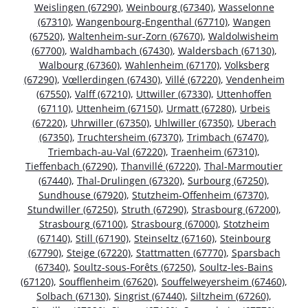
Weislingen (67290)
,
Weinbourg (67340)
,
Wasselonne
(67310)
,
Wangenbourg-Engenthal (67710)
,
Wangen
(67520)
,
Waltenheim-sur-Zorn (67670)
,
Waldolwisheim
(67700)
,
Waldhambach (67430)
,
Waldersbach (67130)
,
Walbourg (67360)
,
Wahlenheim (67170)
,
Volksberg
(67290)
,
Vœllerdingen (67430)
,
Villé (67220)
,
Vendenheim
(67550)
,
Valff (67210)
,
Uttwiller (67330)
,
Uttenhoffen
(67110)
,
Uttenheim (67150)
,
Urmatt (67280)
,
Urbeis
(67220)
,
Uhrwiller (67350)
,
Uhlwiller (67350)
,
Uberach
(67350)
,
Truchtersheim (67370)
,
Trimbach (67470)
,
Triembach-au-Val (67220)
,
Traenheim (67310)
,
Tieffenbach (67290)
,
Thanvillé (67220)
,
Thal-Marmoutier
(67440)
,
Thal-Drulingen (67320)
,
Surbourg (67250)
,
Sundhouse (67920)
,
Stutzheim-Offenheim (67370)
,
Stundwiller (67250)
,
Struth (67290)
,
Strasbourg (67200)
,
Strasbourg (67100)
,
Strasbourg (67000)
,
Stotzheim
(67140)
,
Still (67190)
,
Steinseltz (67160)
,
Steinbourg
(67790)
,
Steige (67220)
,
Stattmatten (67770)
,
Sparsbach
(67340)
,
Soultz-sous-Forêts (67250)
,
Soultz-les-Bains
(67120)
,
Soufflenheim (67620)
,
Souffelweyersheim (67460)
,
Solbach (67130)
,
Singrist (67440)
,
Siltzheim (67260)
,