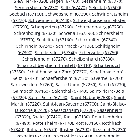
Siewiller (67320)
,
Siegen (67160)
,
Sessenheim (67770)
,
Sermersheim (67230)
,
Seltz (67470)
,
Sélestat (67600)
,
Seebach (67160)
,
Schwobsheim (67390)
,
Schwindratzheim
(67270)
,
Schwenheim (67440)
,
Schweighouse-sur-Moder
(67590)
,
Schopperten (67260)
,
Schœnenbourg (67250)
,
Schœnbourg (67320)
,
Schœnau (67390)
,
Schnersheim
(67370)
,
Schleithal (67160)
,
Schirrhoffen (67240)
,
Schirrhein (67240)
,
Schirmeck (67130)
,
Schiltigheim
(67300)
,
Schillersdorf (67340)
,
Scherwiller (67750)
,
Scherlenheim (67270)
,
Scheibenhard (67630)
,
Scharrachbergheim-Irmstett (67310)
,
Schalkendorf
(67350)
,
Schaffhouse-sur-Zorn (67270)
,
Schaffhouse-près-
Seltz (67470)
,
Schaeffersheim (67150)
,
Saverne (67700)
,
Sarrewerden (67260)
,
Sarre-Union (67260)
,
Sand (67230)
,
Salmbach (67160)
,
Salenthal (67440)
,
Saint-Pierre-Bois
(67220)
,
Saint-Pierre (67140)
,
Saint-Nabor (67530)
,
Saint-
Martin (67220)
,
Saint-Jean-Saverne (67700)
,
Saint-Blaise-
la-Roche (67420)
,
Saessolsheim (67270)
,
Saasenheim
(67390)
,
Saales (67420)
,
Russ (67130)
,
Rountzenheim
(67480)
,
Rottelsheim (67170)
,
Rott (67160)
,
Rothbach
(67340)
,
Rothau (67570)
,
Rosteig (67290)
,
Rossfeld (67230)
,
Rosheim (67560)
,
Rosenwiller (67560)
,
Roppenheim