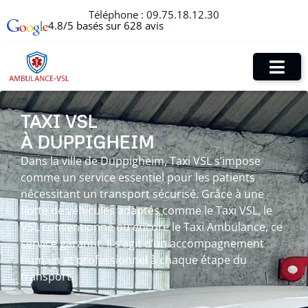
Téléphone :
09.75.18.12.30
4.8/5 basés sur 628 avis
TAXI VSL
À DUPPIGHEIM
Dans la ville de Duppigheim, Taxi VSL s’impose
comme un service essentiel pour les patients
nécessitant un transport sécurisé. Grâce à une
flotte de véhicules adaptés comme le Taxi VSL, le
VSL conventionné ou encore le Taxi Ambulance, ce
service garantit. Il s’agit d’un accompagnement
humain et professionnel à chaque étape du
transport.