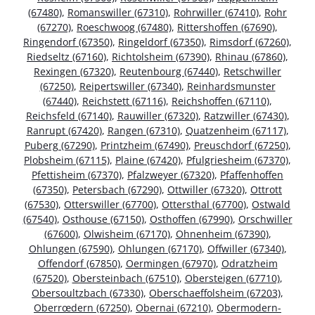
(67480)
,
Romanswiller (67310)
,
Rohrwiller (67410)
,
Rohr
(67270)
,
Roeschwoog (67480)
,
Rittershoffen (67690)
,
Ringendorf (67350)
,
Ringeldorf (67350)
,
Rimsdorf (67260)
,
Riedseltz (67160)
,
Richtolsheim (67390)
,
Rhinau (67860)
,
Rexingen (67320)
,
Reutenbourg (67440)
,
Retschwiller
(67250)
,
Reipertswiller (67340)
,
Reinhardsmunster
(67440)
,
Reichstett (67116)
,
Reichshoffen (67110)
,
Reichsfeld (67140)
,
Rauwiller (67320)
,
Ratzwiller (67430)
,
Ranrupt (67420)
,
Rangen (67310)
,
Quatzenheim (67117)
,
Puberg (67290)
,
Printzheim (67490)
,
Preuschdorf (67250)
,
Plobsheim (67115)
,
Plaine (67420)
,
Pfulgriesheim (67370)
,
Pfettisheim (67370)
,
Pfalzweyer (67320)
,
Pfaffenhoffen
(67350)
,
Petersbach (67290)
,
Ottwiller (67320)
,
Ottrott
(67530)
,
Otterswiller (67700)
,
Ottersthal (67700)
,
Ostwald
(67540)
,
Osthouse (67150)
,
Osthoffen (67990)
,
Orschwiller
(67600)
,
Olwisheim (67170)
,
Ohnenheim (67390)
,
Ohlungen (67590)
,
Ohlungen (67170)
,
Offwiller (67340)
,
Offendorf (67850)
,
Oermingen (67970)
,
Odratzheim
(67520)
,
Obersteinbach (67510)
,
Obersteigen (67710)
,
Obersoultzbach (67330)
,
Oberschaeffolsheim (67203)
,
Oberrœdern (67250)
,
Obernai (67210)
,
Obermodern-