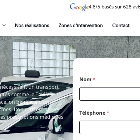
4.8/5 basés sur 628 avi
Nos réalisations
Zones d’intervention
Contact
Nom
*
 nécessitant un transport
aptés comme le Taxi VSL, le
ce, on bénéficie d’un
mes. L’objectif est de
Téléphone
*
 les prescriptions médicales.