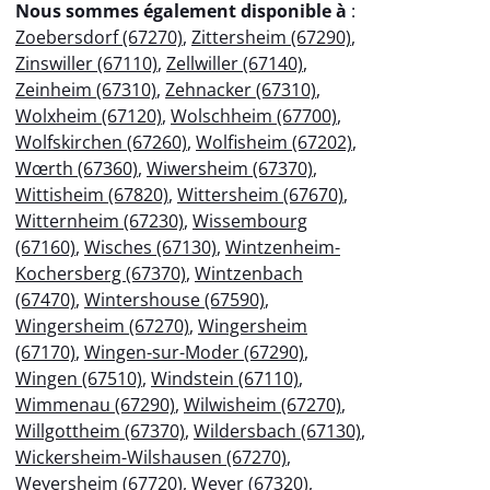
Nous sommes également disponible à
:
Zoebersdorf (67270)
,
Zittersheim (67290)
,
Zinswiller (67110)
,
Zellwiller (67140)
,
Zeinheim (67310)
,
Zehnacker (67310)
,
Wolxheim (67120)
,
Wolschheim (67700)
,
Wolfskirchen (67260)
,
Wolfisheim (67202)
,
Wœrth (67360)
,
Wiwersheim (67370)
,
Wittisheim (67820)
,
Wittersheim (67670)
,
Witternheim (67230)
,
Wissembourg
(67160)
,
Wisches (67130)
,
Wintzenheim-
Kochersberg (67370)
,
Wintzenbach
(67470)
,
Wintershouse (67590)
,
Wingersheim (67270)
,
Wingersheim
(67170)
,
Wingen-sur-Moder (67290)
,
Wingen (67510)
,
Windstein (67110)
,
Wimmenau (67290)
,
Wilwisheim (67270)
,
Willgottheim (67370)
,
Wildersbach (67130)
,
Wickersheim-Wilshausen (67270)
,
Weyersheim (67720)
,
Weyer (67320)
,