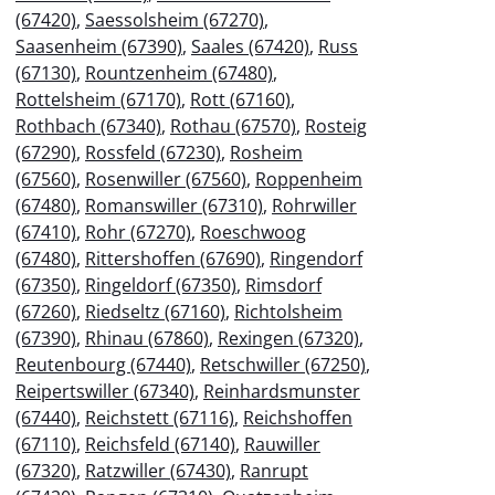
(67420)
,
Saessolsheim (67270)
,
Saasenheim (67390)
,
Saales (67420)
,
Russ
(67130)
,
Rountzenheim (67480)
,
Rottelsheim (67170)
,
Rott (67160)
,
Rothbach (67340)
,
Rothau (67570)
,
Rosteig
(67290)
,
Rossfeld (67230)
,
Rosheim
(67560)
,
Rosenwiller (67560)
,
Roppenheim
(67480)
,
Romanswiller (67310)
,
Rohrwiller
(67410)
,
Rohr (67270)
,
Roeschwoog
(67480)
,
Rittershoffen (67690)
,
Ringendorf
(67350)
,
Ringeldorf (67350)
,
Rimsdorf
(67260)
,
Riedseltz (67160)
,
Richtolsheim
(67390)
,
Rhinau (67860)
,
Rexingen (67320)
,
Reutenbourg (67440)
,
Retschwiller (67250)
,
Reipertswiller (67340)
,
Reinhardsmunster
(67440)
,
Reichstett (67116)
,
Reichshoffen
(67110)
,
Reichsfeld (67140)
,
Rauwiller
(67320)
,
Ratzwiller (67430)
,
Ranrupt