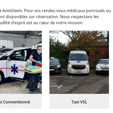
à Avolsheim. Pour vos rendez-vous médicaux ponctuels ou
ont disponibles sur réservation. Nous respectons les
illité d’esprit est au cœur de notre mission.
ud Deschamps
Jérémy Ferrand
0 janvier 2025
8 septembre 2024
tisfait du transport,
Transport ponctuel et
s’est bien déroulé.
personnel très attentionné.
feur à l’écoute et
Très satisfait du service.
patient.
xi Conventionné
Taxi VSL