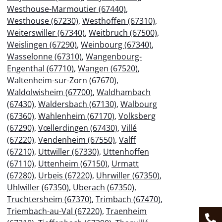
Westhouse-Marmoutier (67440)
,
Westhouse (67230)
,
Westhoffen (67310)
,
Weiterswiller (67340)
,
Weitbruch (67500)
,
Weislingen (67290)
,
Weinbourg (67340)
,
Wasselonne (67310)
,
Wangenbourg-
Engenthal (67710)
,
Wangen (67520)
,
Waltenheim-sur-Zorn (67670)
,
Waldolwisheim (67700)
,
Waldhambach
(67430)
,
Waldersbach (67130)
,
Walbourg
(67360)
,
Wahlenheim (67170)
,
Volksberg
(67290)
,
Vœllerdingen (67430)
,
Villé
(67220)
,
Vendenheim (67550)
,
Valff
(67210)
,
Uttwiller (67330)
,
Uttenhoffen
(67110)
,
Uttenheim (67150)
,
Urmatt
(67280)
,
Urbeis (67220)
,
Uhrwiller (67350)
,
Uhlwiller (67350)
,
Uberach (67350)
,
Truchtersheim (67370)
,
Trimbach (67470)
,
Triembach-au-Val (67220)
,
Traenheim