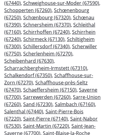
(67440)
,
Schweighouse-sur-Moder (67590)
,
Schopperten (67260)
,
Schœnenbourg
(67250)
,
Schœnbourg (67320)
,
Schœnau
(67390)
,
Schnersheim (67370)
,
Schleithal
(67160)
,
Schirrhoffen (67240)
,
Schirrhein
(67240)
,
Schirmeck (67130)
,
Schiltigheim
(67300)
,
Schillersdorf (67340)
,
Scherwiller
(67750)
,
Scherlenheim (67270)
,
Scheibenhard (67630)
,
Scharrachbergheim-Irmstett (67310)
,
Schalkendorf (67350)
,
Schaffhouse-sur-
Zorn (67270)
,
Schaffhouse-près-Seltz
(67470)
,
Schaeffersheim (67150)
,
Saverne
(67700)
,
Sarrewerden (67260)
,
Sarre-Union
(67260)
,
Sand (67230)
,
Salmbach (67160)
,
Salenthal (67440)
,
Saint-Pierre-Bois
(67220)
,
Saint-Pierre (67140)
,
Saint-Nabor
(67530)
,
Saint-Martin (67220)
,
Saint-Jean-
Saverne (67700)
,
Saint-Blaise-la-Roche