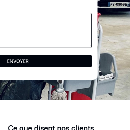
a
l
*
ENVOYER
Ce que disent nos clients