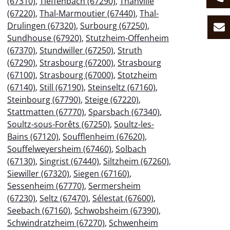
(67310)
,
Tieffenbach (67290)
,
Thanvillé
(67220)
,
Thal-Marmoutier (67440)
,
Thal-
Drulingen (67320)
,
Surbourg (67250)
,
Sundhouse (67920)
,
Stutzheim-Offenheim
(67370)
,
Stundwiller (67250)
,
Struth
(67290)
,
Strasbourg (67200)
,
Strasbourg
(67100)
,
Strasbourg (67000)
,
Stotzheim
(67140)
,
Still (67190)
,
Steinseltz (67160)
,
Steinbourg (67790)
,
Steige (67220)
,
Stattmatten (67770)
,
Sparsbach (67340)
,
Soultz-sous-Forêts (67250)
,
Soultz-les-
Bains (67120)
,
Soufflenheim (67620)
,
Souffelweyersheim (67460)
,
Solbach
(67130)
,
Singrist (67440)
,
Siltzheim (67260)
,
Siewiller (67320)
,
Siegen (67160)
,
Sessenheim (67770)
,
Sermersheim
(67230)
,
Seltz (67470)
,
Sélestat (67600)
,
Seebach (67160)
,
Schwobsheim (67390)
,
Schwindratzheim (67270)
,
Schwenheim