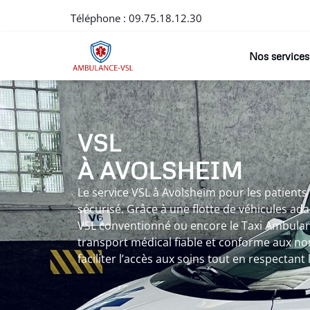
Téléphone :
09.75.18.12.30
Nos services
VSL
À AVOLSHEIM
Le service VSL à Avolsheim pour les patients
sécurisé. Grâce à une flotte de véhicules ad
VSL conventionné ou encore le Taxi Ambulan
transport médical fiable et conforme aux nor
faciliter l’accès aux soins tout en respectant