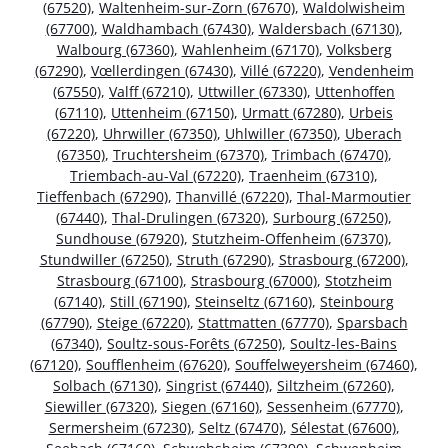
(67520)
,
Waltenheim-sur-Zorn (67670)
,
Waldolwisheim
(67700)
,
Waldhambach (67430)
,
Waldersbach (67130)
,
Walbourg (67360)
,
Wahlenheim (67170)
,
Volksberg
(67290)
,
Vœllerdingen (67430)
,
Villé (67220)
,
Vendenheim
(67550)
,
Valff (67210)
,
Uttwiller (67330)
,
Uttenhoffen
(67110)
,
Uttenheim (67150)
,
Urmatt (67280)
,
Urbeis
(67220)
,
Uhrwiller (67350)
,
Uhlwiller (67350)
,
Uberach
(67350)
,
Truchtersheim (67370)
,
Trimbach (67470)
,
Triembach-au-Val (67220)
,
Traenheim (67310)
,
Tieffenbach (67290)
,
Thanvillé (67220)
,
Thal-Marmoutier
(67440)
,
Thal-Drulingen (67320)
,
Surbourg (67250)
,
Sundhouse (67920)
,
Stutzheim-Offenheim (67370)
,
Stundwiller (67250)
,
Struth (67290)
,
Strasbourg (67200)
,
Strasbourg (67100)
,
Strasbourg (67000)
,
Stotzheim
(67140)
,
Still (67190)
,
Steinseltz (67160)
,
Steinbourg
(67790)
,
Steige (67220)
,
Stattmatten (67770)
,
Sparsbach
(67340)
,
Soultz-sous-Forêts (67250)
,
Soultz-les-Bains
(67120)
,
Soufflenheim (67620)
,
Souffelweyersheim (67460)
,
Solbach (67130)
,
Singrist (67440)
,
Siltzheim (67260)
,
Siewiller (67320)
,
Siegen (67160)
,
Sessenheim (67770)
,
Sermersheim (67230)
,
Seltz (67470)
,
Sélestat (67600)
,