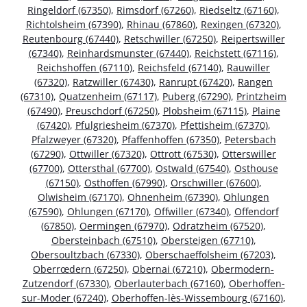
Ringeldorf (67350)
,
Rimsdorf (67260)
,
Riedseltz (67160)
,
Richtolsheim (67390)
,
Rhinau (67860)
,
Rexingen (67320)
,
Reutenbourg (67440)
,
Retschwiller (67250)
,
Reipertswiller
(67340)
,
Reinhardsmunster (67440)
,
Reichstett (67116)
,
Reichshoffen (67110)
,
Reichsfeld (67140)
,
Rauwiller
(67320)
,
Ratzwiller (67430)
,
Ranrupt (67420)
,
Rangen
(67310)
,
Quatzenheim (67117)
,
Puberg (67290)
,
Printzheim
(67490)
,
Preuschdorf (67250)
,
Plobsheim (67115)
,
Plaine
(67420)
,
Pfulgriesheim (67370)
,
Pfettisheim (67370)
,
Pfalzweyer (67320)
,
Pfaffenhoffen (67350)
,
Petersbach
(67290)
,
Ottwiller (67320)
,
Ottrott (67530)
,
Otterswiller
(67700)
,
Ottersthal (67700)
,
Ostwald (67540)
,
Osthouse
(67150)
,
Osthoffen (67990)
,
Orschwiller (67600)
,
Olwisheim (67170)
,
Ohnenheim (67390)
,
Ohlungen
(67590)
,
Ohlungen (67170)
,
Offwiller (67340)
,
Offendorf
(67850)
,
Oermingen (67970)
,
Odratzheim (67520)
,
Obersteinbach (67510)
,
Obersteigen (67710)
,
Obersoultzbach (67330)
,
Oberschaeffolsheim (67203)
,
Oberrœdern (67250)
,
Obernai (67210)
,
Obermodern-
Zutzendorf (67330)
,
Oberlauterbach (67160)
,
Oberhoffen-
sur-Moder (67240)
,
Oberhoffen-lès-Wissembourg (67160)
,