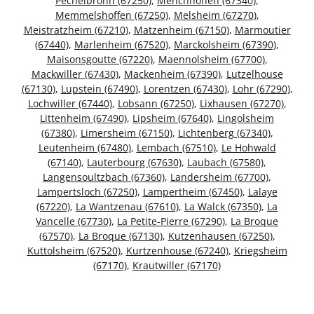
Pechelbronn (67250)
,
Menchhoffen (67340)
,
Memmelshoffen (67250)
,
Melsheim (67270)
,
Meistratzheim (67210)
,
Matzenheim (67150)
,
Marmoutier
(67440)
,
Marlenheim (67520)
,
Marckolsheim (67390)
,
Maisonsgoutte (67220)
,
Maennolsheim (67700)
,
Mackwiller (67430)
,
Mackenheim (67390)
,
Lutzelhouse
(67130)
,
Lupstein (67490)
,
Lorentzen (67430)
,
Lohr (67290)
,
Lochwiller (67440)
,
Lobsann (67250)
,
Lixhausen (67270)
,
Littenheim (67490)
,
Lipsheim (67640)
,
Lingolsheim
(67380)
,
Limersheim (67150)
,
Lichtenberg (67340)
,
Leutenheim (67480)
,
Lembach (67510)
,
Le Hohwald
(67140)
,
Lauterbourg (67630)
,
Laubach (67580)
,
Langensoultzbach (67360)
,
Landersheim (67700)
,
Lampertsloch (67250)
,
Lampertheim (67450)
,
Lalaye
(67220)
,
La Wantzenau (67610)
,
La Walck (67350)
,
La
Vancelle (67730)
,
La Petite-Pierre (67290)
,
La Broque
(67570)
,
La Broque (67130)
,
Kutzenhausen (67250)
,
Kuttolsheim (67520)
,
Kurtzenhouse (67240)
,
Kriegsheim
(67170)
,
Krautwiller (67170)