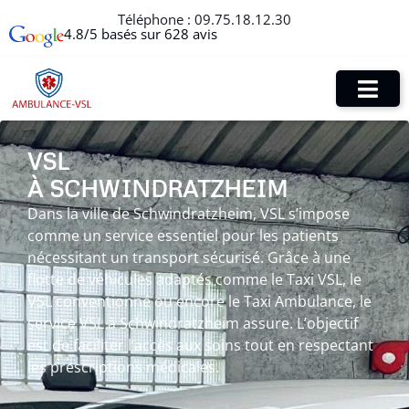
Téléphone :
09.75.18.12.30
4.8/5 basés sur 628 avis
VSL
À SCHWINDRATZHEIM
Dans la ville de Schwindratzheim, VSL s’impose
comme un service essentiel pour les patients
nécessitant un transport sécurisé. Grâce à une
flotte de véhicules adaptés comme le Taxi VSL, le
VSL conventionné ou encore le Taxi Ambulance, le
service VSL à Schwindratzheim assure. L’objectif
est de faciliter l’accès aux soins tout en respectant
les prescriptions médicales.