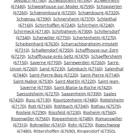
Seebach (67160)
,
Schwobsheim (67390)
,
Schwenheim
(67440)
,
Schweighouse-sur-Moder (67590)
,
Schopperten
(67260)
,
Schœnenbourg (67250)
,
Schœnbourg (67320)
,
Schœnau (67390)
,
Schnersheim (67370)
,
Schleithal
(67160)
,
Schirrhoffen (67240)
,
Schirrhein (67240)
,
Schirmeck (67130)
,
Schiltigheim (67300)
,
Schillersdorf
(67340)
,
Scherwiller (67750)
,
Scherlenheim (67270)
,
Scheibenhard (67630)
,
Scharrachbergheim-Irmstett
(67310)
,
Schalkendorf (67350)
,
Schaffhouse-sur-Zorn
(67270)
,
Schaffhouse-près-Seltz (67470)
,
Schaeffersheim
(67150)
,
Saverne (67700)
,
Sarrewerden (67260)
,
Sarre-
Union (67260)
,
Sand (67230)
,
Salmbach (67160)
,
Salenthal
(67440)
,
Saint-Pierre-Bois (67220)
,
Saint-Pierre (67140)
,
Saint-Nabor (67530)
,
Saint-Martin (67220)
,
Saint-Jean-
Saverne (67700)
,
Saint-Blaise-la-Roche (67420)
,
Saessolsheim (67270)
,
Saasenheim (67390)
,
Saales
(67420)
,
Russ (67130)
,
Rountzenheim (67480)
,
Rottelsheim
(67170)
,
Rott (67160)
,
Rothbach (67340)
,
Rothau (67570)
,
Rosteig (67290)
,
Rossfeld (67230)
,
Rosheim (67560)
,
Rosenwiller (67560)
,
Roppenheim (67480)
,
Romanswiller
(67310)
,
Rohrwiller (67410)
,
Rohr (67270)
,
Roeschwoog
(67480)
,
Rittershoffen (67690)
,
Ringendorf (67350)
,