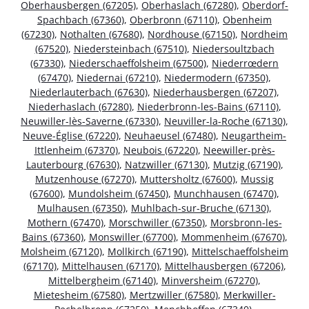
Oberhausbergen (67205)
,
Oberhaslach (67280)
,
Oberdorf-
Spachbach (67360)
,
Oberbronn (67110)
,
Obenheim
(67230)
,
Nothalten (67680)
,
Nordhouse (67150)
,
Nordheim
(67520)
,
Niedersteinbach (67510)
,
Niedersoultzbach
(67330)
,
Niederschaeffolsheim (67500)
,
Niederrœdern
(67470)
,
Niedernai (67210)
,
Niedermodern (67350)
,
Niederlauterbach (67630)
,
Niederhausbergen (67207)
,
Niederhaslach (67280)
,
Niederbronn-les-Bains (67110)
,
Neuwiller-lès-Saverne (67330)
,
Neuviller-la-Roche (67130)
,
Neuve-Église (67220)
,
Neuhaeusel (67480)
,
Neugartheim-
Ittlenheim (67370)
,
Neubois (67220)
,
Neewiller-près-
Lauterbourg (67630)
,
Natzwiller (67130)
,
Mutzig (67190)
,
Mutzenhouse (67270)
,
Muttersholtz (67600)
,
Mussig
(67600)
,
Mundolsheim (67450)
,
Munchhausen (67470)
,
Mulhausen (67350)
,
Muhlbach-sur-Bruche (67130)
,
Mothern (67470)
,
Morschwiller (67350)
,
Morsbronn-les-
Bains (67360)
,
Monswiller (67700)
,
Mommenheim (67670)
,
Molsheim (67120)
,
Mollkirch (67190)
,
Mittelschaeffolsheim
(67170)
,
Mittelhausen (67170)
,
Mittelhausbergen (67206)
,
Mittelbergheim (67140)
,
Minversheim (67270)
,
Mietesheim (67580)
,
Mertzwiller (67580)
,
Merkwiller-