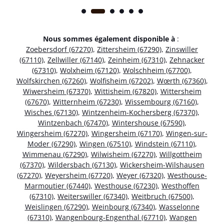
Nous sommes également disponible à
:
Zoebersdorf (67270)
,
Zittersheim (67290)
,
Zinswiller
(67110)
,
Zellwiller (67140)
,
Zeinheim (67310)
,
Zehnacker
(67310)
,
Wolxheim (67120)
,
Wolschheim (67700)
,
Wolfskirchen (67260)
,
Wolfisheim (67202)
,
Wœrth (67360)
,
Wiwersheim (67370)
,
Wittisheim (67820)
,
Wittersheim
(67670)
,
Witternheim (67230)
,
Wissembourg (67160)
,
Wisches (67130)
,
Wintzenheim-Kochersberg (67370)
,
Wintzenbach (67470)
,
Wintershouse (67590)
,
Wingersheim (67270)
,
Wingersheim (67170)
,
Wingen-sur-
Moder (67290)
,
Wingen (67510)
,
Windstein (67110)
,
Wimmenau (67290)
,
Wilwisheim (67270)
,
Willgottheim
(67370)
,
Wildersbach (67130)
,
Wickersheim-Wilshausen
(67270)
,
Weyersheim (67720)
,
Weyer (67320)
,
Westhouse-
Marmoutier (67440)
,
Westhouse (67230)
,
Westhoffen
(67310)
,
Weiterswiller (67340)
,
Weitbruch (67500)
,
Weislingen (67290)
,
Weinbourg (67340)
,
Wasselonne
(67310)
,
Wangenbourg-Engenthal (67710)
,
Wangen