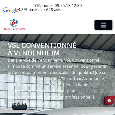
Téléphone :
09.75.18.12.30
4.8/5 basés sur 628 avis
VSL CONVENTIONNÉ
À VENDENHEIM
Dans la ville de Vendenheim, VSL Conventionné
s’impose comme un service essentiel pour garantir
un accompagnement médicalisé de qualité. Que ce
soit en Taxi conventionné, VSL ou Taxi Ambulance,
on bénéficie d’un transport médical fiable et
conforme aux normes. Il s’agit d’un
accompagnement humain et professionnel à
chaque étape du transport.