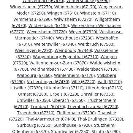
Wintzenbach (67470)
,
Wintershouse (67590)
,
Wingersheim (67270)
,
Wingersheim (67170)
,
Wingen-sur-
Moder (67290)
,
Wingen (67510)
,
Windstein (67110)
,
Wimmenau (67290)
,
Wilwisheim (67270)
,
Willgottheim
(67370)
,
Wildersbach (67130)
,
Wickersheim-Wilshausen
(67270)
,
Weyersheim (67720)
,
Weyer (67320)
,
Westhouse-
Marmoutier (67440)
,
Westhouse (67230)
,
Westhoffen
(67310)
,
Weiterswiller (67340)
,
Weitbruch (67500)
,
Weislingen (67290)
,
Weinbourg (67340)
,
Wasselonne
(67310)
,
Wangenbourg-Engenthal (67710)
,
Wangen
(67520)
,
Waltenheim-sur-Zorn (67670)
,
Waldolwisheim
(67700)
,
Waldhambach (67430)
,
Waldersbach (67130)
,
Walbourg (67360)
,
Wahlenheim (67170)
,
Volksberg
(67290)
,
Vœllerdingen (67430)
,
Villé (67220)
,
Valff (67210)
,
Uttwiller (67330)
,
Uttenhoffen (67110)
,
Uttenheim (67150)
,
Urmatt (67280)
,
Urbeis (67220)
,
Uhrwiller (67350)
,
Uhlwiller (67350)
,
Uberach (67350)
,
Truchtersheim
(67370)
,
Trimbach (67470)
,
Triembach-au-Val (67220)
,
Traenheim (67310)
,
Tieffenbach (67290)
,
Thanvillé
(67220)
,
Thal-Marmoutier (67440)
,
Thal-Drulingen (67320)
,
Surbourg (67250)
,
Sundhouse (67920)
,
Stutzheim-
Offenheim (67370)
,
Stundwiller (67250)
,
Struth (67290)
,