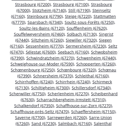
Strasbourg (67200)
,
Strasbourg (67100)
,
Strasbourg
(67000)
,
Stotzheim (67140)
,
Still (67190)
,
Steinseltz
(67160)
,
Steinbourg (67790)
,
Steige (67220)
,
Stattmatten
(67770)
,
Sparsbach (67340)
,
Soultz-sous-Forêts (67250)
,
Soultz-les-Bains (67120)
,
Soufflenheim (67620)
,
Souffelweyersheim (67460)
,
Solbach (67130)
,
Singrist
(67440)
,
Siltzheim (67260)
,
Siewiller (67320)
,
Siegen
(67160)
,
Sessenheim (67770)
,
Sermersheim (67230)
,
Seltz
(67470)
,
Sélestat (67600)
,
Seebach (67160)
,
Schwobsheim
(67390)
,
Schwindratzheim (67270)
,
Schwenheim (67440)
,
Schweighouse-sur-Moder (67590)
,
Schopperten (67260)
,
Schœnenbourg (67250)
,
Schœnbourg (67320)
,
Schœnau
(67390)
,
Schnersheim (67370)
,
Schleithal (67160)
,
Schirrhoffen (67240)
,
Schirrhein (67240)
,
Schirmeck
(67130)
,
Schiltigheim (67300)
,
Schillersdorf (67340)
,
Scherwiller (67750)
,
Scherlenheim (67270)
,
Scheibenhard
(67630)
,
Scharrachbergheim-Irmstett (67310)
,
Schalkendorf (67350)
,
Schaffhouse-sur-Zorn (67270)
,
Schaffhouse-près-Seltz (67470)
,
Schaeffersheim (67150)
,
Saverne (67700)
,
Sarrewerden (67260)
,
Sarre-Union
(67260)
,
Sand (67230)
,
Salmbach (67160)
,
Salenthal