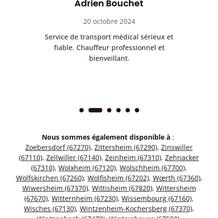
Adrien Bouchet
20 octobre 2024
rès
Service de transport médical sérieux et
Po
ice.
fiable. Chauffeur professionnel et
bienveillant.
Nous sommes également disponible à
:
Zoebersdorf (67270)
,
Zittersheim (67290)
,
Zinswiller
(67110)
,
Zellwiller (67140)
,
Zeinheim (67310)
,
Zehnacker
(67310)
,
Wolxheim (67120)
,
Wolschheim (67700)
,
Wolfskirchen (67260)
,
Wolfisheim (67202)
,
Wœrth (67360)
,
Wiwersheim (67370)
,
Wittisheim (67820)
,
Wittersheim
(67670)
,
Witternheim (67230)
,
Wissembourg (67160)
,
Wisches (67130)
,
Wintzenheim-Kochersberg (67370)
,