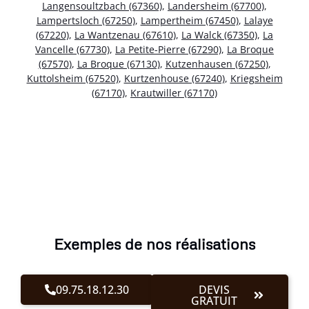
Langensoultzbach (67360)
,
Landersheim (67700)
,
Lampertsloch (67250)
,
Lampertheim (67450)
,
Lalaye
(67220)
,
La Wantzenau (67610)
,
La Walck (67350)
,
La
Vancelle (67730)
,
La Petite-Pierre (67290)
,
La Broque
(67570)
,
La Broque (67130)
,
Kutzenhausen (67250)
,
Kuttolsheim (67520)
,
Kurtzenhouse (67240)
,
Kriegsheim
(67170)
,
Krautwiller (67170)
Exemples de nos réalisations
09.75.18.12.30
DEVIS
GRATUIT