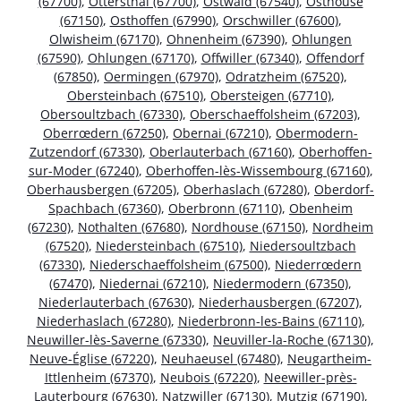
(67700)
,
Ottersthal (67700)
,
Ostwald (67540)
,
Osthouse
(67150)
,
Osthoffen (67990)
,
Orschwiller (67600)
,
Olwisheim (67170)
,
Ohnenheim (67390)
,
Ohlungen
(67590)
,
Ohlungen (67170)
,
Offwiller (67340)
,
Offendorf
(67850)
,
Oermingen (67970)
,
Odratzheim (67520)
,
Obersteinbach (67510)
,
Obersteigen (67710)
,
Obersoultzbach (67330)
,
Oberschaeffolsheim (67203)
,
Oberrœdern (67250)
,
Obernai (67210)
,
Obermodern-
Zutzendorf (67330)
,
Oberlauterbach (67160)
,
Oberhoffen-
sur-Moder (67240)
,
Oberhoffen-lès-Wissembourg (67160)
,
Oberhausbergen (67205)
,
Oberhaslach (67280)
,
Oberdorf-
Spachbach (67360)
,
Oberbronn (67110)
,
Obenheim
(67230)
,
Nothalten (67680)
,
Nordhouse (67150)
,
Nordheim
(67520)
,
Niedersteinbach (67510)
,
Niedersoultzbach
(67330)
,
Niederschaeffolsheim (67500)
,
Niederrœdern
(67470)
,
Niedernai (67210)
,
Niedermodern (67350)
,
Niederlauterbach (67630)
,
Niederhausbergen (67207)
,
Niederhaslach (67280)
,
Niederbronn-les-Bains (67110)
,
Neuwiller-lès-Saverne (67330)
,
Neuviller-la-Roche (67130)
,
Neuve-Église (67220)
,
Neuhaeusel (67480)
,
Neugartheim-
Ittlenheim (67370)
,
Neubois (67220)
,
Neewiller-près-
Lauterbourg (67630)
,
Natzwiller (67130)
,
Mutzig (67190)
,