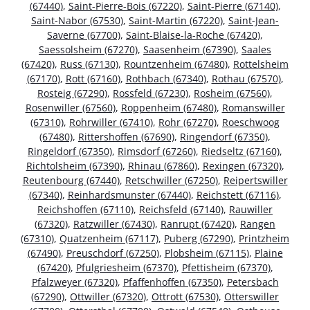
(67440)
,
Saint-Pierre-Bois (67220)
,
Saint-Pierre (67140)
,
Saint-Nabor (67530)
,
Saint-Martin (67220)
,
Saint-Jean-
Saverne (67700)
,
Saint-Blaise-la-Roche (67420)
,
Saessolsheim (67270)
,
Saasenheim (67390)
,
Saales
(67420)
,
Russ (67130)
,
Rountzenheim (67480)
,
Rottelsheim
(67170)
,
Rott (67160)
,
Rothbach (67340)
,
Rothau (67570)
,
Rosteig (67290)
,
Rossfeld (67230)
,
Rosheim (67560)
,
Rosenwiller (67560)
,
Roppenheim (67480)
,
Romanswiller
(67310)
,
Rohrwiller (67410)
,
Rohr (67270)
,
Roeschwoog
(67480)
,
Rittershoffen (67690)
,
Ringendorf (67350)
,
Ringeldorf (67350)
,
Rimsdorf (67260)
,
Riedseltz (67160)
,
Richtolsheim (67390)
,
Rhinau (67860)
,
Rexingen (67320)
,
Reutenbourg (67440)
,
Retschwiller (67250)
,
Reipertswiller
(67340)
,
Reinhardsmunster (67440)
,
Reichstett (67116)
,
Reichshoffen (67110)
,
Reichsfeld (67140)
,
Rauwiller
(67320)
,
Ratzwiller (67430)
,
Ranrupt (67420)
,
Rangen
(67310)
,
Quatzenheim (67117)
,
Puberg (67290)
,
Printzheim
(67490)
,
Preuschdorf (67250)
,
Plobsheim (67115)
,
Plaine
(67420)
,
Pfulgriesheim (67370)
,
Pfettisheim (67370)
,
Pfalzweyer (67320)
,
Pfaffenhoffen (67350)
,
Petersbach
(67290)
,
Ottwiller (67320)
,
Ottrott (67530)
,
Otterswiller