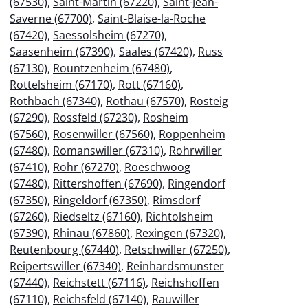
(67530)
,
Saint-Martin (67220)
,
Saint-Jean-
Saverne (67700)
,
Saint-Blaise-la-Roche
(67420)
,
Saessolsheim (67270)
,
Saasenheim (67390)
,
Saales (67420)
,
Russ
(67130)
,
Rountzenheim (67480)
,
Rottelsheim (67170)
,
Rott (67160)
,
Rothbach (67340)
,
Rothau (67570)
,
Rosteig
(67290)
,
Rossfeld (67230)
,
Rosheim
(67560)
,
Rosenwiller (67560)
,
Roppenheim
(67480)
,
Romanswiller (67310)
,
Rohrwiller
(67410)
,
Rohr (67270)
,
Roeschwoog
(67480)
,
Rittershoffen (67690)
,
Ringendorf
(67350)
,
Ringeldorf (67350)
,
Rimsdorf
(67260)
,
Riedseltz (67160)
,
Richtolsheim
(67390)
,
Rhinau (67860)
,
Rexingen (67320)
,
Reutenbourg (67440)
,
Retschwiller (67250)
,
Reipertswiller (67340)
,
Reinhardsmunster
(67440)
,
Reichstett (67116)
,
Reichshoffen
(67110)
,
Reichsfeld (67140)
,
Rauwiller