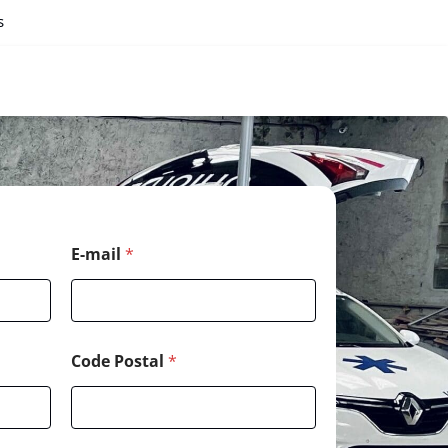
s
E-mail
*
Code Postal
*