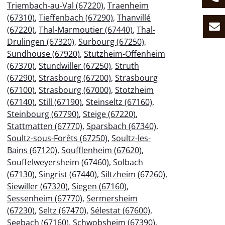
Triembach-au-Val (67220)
,
Traenheim
(67310)
,
Tieffenbach (67290)
,
Thanvillé
(67220)
,
Thal-Marmoutier (67440)
,
Thal-
Drulingen (67320)
,
Surbourg (67250)
,
Sundhouse (67920)
,
Stutzheim-Offenheim
(67370)
,
Stundwiller (67250)
,
Struth
(67290)
,
Strasbourg (67200)
,
Strasbourg
(67100)
,
Strasbourg (67000)
,
Stotzheim
(67140)
,
Still (67190)
,
Steinseltz (67160)
,
Steinbourg (67790)
,
Steige (67220)
,
Stattmatten (67770)
,
Sparsbach (67340)
,
Soultz-sous-Forêts (67250)
,
Soultz-les-
Bains (67120)
,
Soufflenheim (67620)
,
Souffelweyersheim (67460)
,
Solbach
(67130)
,
Singrist (67440)
,
Siltzheim (67260)
,
Siewiller (67320)
,
Siegen (67160)
,
Sessenheim (67770)
,
Sermersheim
(67230)
,
Seltz (67470)
,
Sélestat (67600)
,
Seebach (67160)
,
Schwobsheim (67390)
,