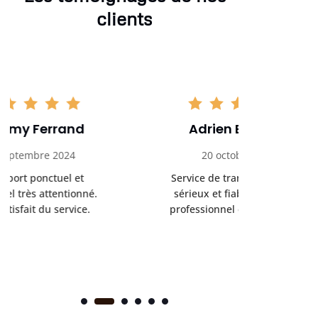
clients
Adrien Bouchet
Maxi
20 octobre 2024
2 nov
Service de transport médical
Ponc
sérieux et fiable. Chauffeur
profess
professionnel et bienveillant.
rendez-
s