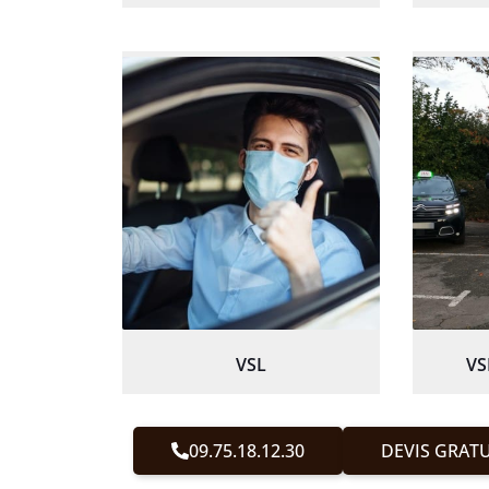
VSL
VS
09.75.18.12.30
DEVIS GRATU