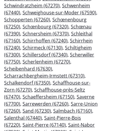
Schwindratzheim (67270)
,
Schwenheim
(67440)
,
Schweighouse-sur-Moder (67590)
,
Schopperten (67260)
,
Schœnenbourg
(67250)
,
Schœnbourg (67320)
,
Schœnau
(67390)
,
Schnersheim (67370)
,
Schleithal
(67160)
,
Schirrhoffen (67240)
,
Schirrhein
(67240)
,
Schirmeck (67130)
,
Schiltigheim
(67300)
,
Schillersdorf (67340)
,
Scherwiller
(67750)
,
Scherlenheim (67270)
,
Scheibenhard (67630)
,
Scharrachbergheim-Irmstett (67310)
,
Schalkendorf (67350)
,
Schaffhouse-sur-
Zorn (67270)
,
Schaffhouse-près-Seltz
(67470)
,
Schaeffersheim (67150)
,
Saverne
(67700)
,
Sarrewerden (67260)
,
Sarre-Union
(67260)
,
Sand (67230)
,
Salmbach (67160)
,
Salenthal (67440)
,
Saint-Pierre-Bois
(67220)
,
Saint-Pierre (67140)
,
Saint-Nabor