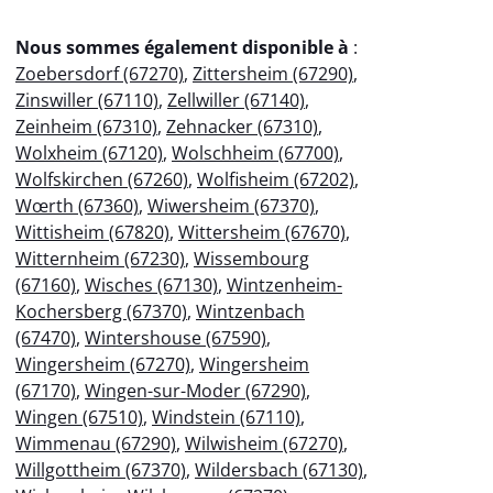
Nous sommes également disponible à
:
Zoebersdorf (67270)
,
Zittersheim (67290)
,
Zinswiller (67110)
,
Zellwiller (67140)
,
Zeinheim (67310)
,
Zehnacker (67310)
,
Wolxheim (67120)
,
Wolschheim (67700)
,
Wolfskirchen (67260)
,
Wolfisheim (67202)
,
Wœrth (67360)
,
Wiwersheim (67370)
,
Wittisheim (67820)
,
Wittersheim (67670)
,
Witternheim (67230)
,
Wissembourg
(67160)
,
Wisches (67130)
,
Wintzenheim-
Kochersberg (67370)
,
Wintzenbach
(67470)
,
Wintershouse (67590)
,
Wingersheim (67270)
,
Wingersheim
(67170)
,
Wingen-sur-Moder (67290)
,
Wingen (67510)
,
Windstein (67110)
,
Wimmenau (67290)
,
Wilwisheim (67270)
,
Willgottheim (67370)
,
Wildersbach (67130)
,