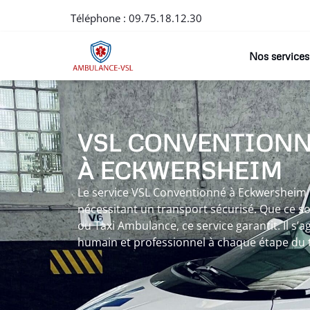
Téléphone :
09.75.18.12.30
Nos services
VSL CONVENTION
À ECKWERSHEIM
Le service VSL Conventionné à Eckwersheim 
nécessitant un transport sécurisé. Que ce so
ou Taxi Ambulance, ce service garantit. Il s
humain et professionnel à chaque étape du 