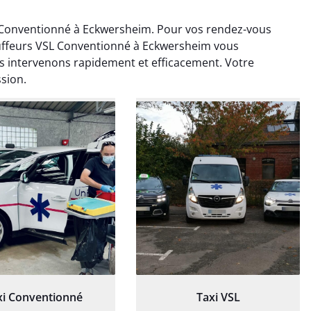
Conventionné à Eckwersheim. Pour vos rendez-vous
uffeurs VSL Conventionné à Eckwersheim vous
 intervenons rapidement et efficacement. Votre
ssion.
ud Deschamps
Jérémy Ferrand
0 janvier 2025
8 septembre 2024
tisfait du transport,
Transport ponctuel et
s’est bien déroulé.
personnel très attentionné.
feur à l’écoute et
Très satisfait du service.
patient.
xi Conventionné
Taxi VSL