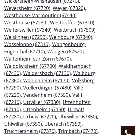
Wickersheim-Wilshausen (67270)
,
Weyersheim (67720)
,
Weyer (67320)
,
Westhouse-Marmoutier (67440)
,
Westhouse (67230)
,
Westhoffen (67310)
,
Weiterswiller (67340)
,
Weitbruch (67500)
,
Weislingen (67290)
,
Weinbourg (67340)
,
Wasselonne (67310)
,
Wangenbourg-
Engenthal (67710)
,
Wangen (67520)
,
Waltenheim-sur-Zorn (67670)
,
Waldolwisheim (67700)
,
Waldhambach
(67430)
,
Waldersbach (67130)
,
Walbourg
(67360)
,
Wahlenheim (67170)
,
Volksberg
(67290)
,
Vœllerdingen (67430)
,
Villé
(67220)
,
Vendenheim (67550)
,
Valff
(67210)
,
Uttwiller (67330)
,
Uttenhoffen
(67110)
,
Uttenheim (67150)
,
Urmatt
(67280)
,
Urbeis (67220)
,
Uhrwiller (67350)
,
Uhlwiller (67350)
,
Uberach (67350)
,
Truchtersheim (67370)
,
Trimbach (67470)
,