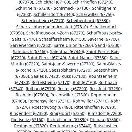
(67370)
,
Schleithal (67160)
,
Schirrhoffen (67240)
,
Schirrhein (67240)
,
Schirmeck (67130)
,
Schiltigheim
(67300)
,
Schillersdorf (67340)
,
Scherwiller (67750)
,
Scherlenheim (67270)
,
Scheibenhard (67630)
,
Scharrachbergheim-Irmstett (67310)
,
Schalkendorf
(67350)
,
Schaffhouse-sur-Zorn (67270)
,
Schaffhouse-près-
Seltz (67470)
,
Schaeffersheim (67150)
,
Saverne (67700)
,
Sarrewerden (67260)
,
Sarre-Union (67260)
,
Sand (67230)
,
Salmbach (67160)
,
Salenthal (67440)
,
Saint-Pierre-Bois
(67220)
,
Saint-Pierre (67140)
,
Saint-Nabor (67530)
,
Saint-
Martin (67220)
,
Saint-Jean-Saverne (67700)
,
Saint-Blaise-
la-Roche (67420)
,
Saessolsheim (67270)
,
Saasenheim
(67390)
,
Saales (67420)
,
Russ (67130)
,
Rountzenheim
(67480)
,
Rottelsheim (67170)
,
Rott (67160)
,
Rothbach
(67340)
,
Rothau (67570)
,
Rosteig (67290)
,
Rossfeld (67230)
,
Rosheim (67560)
,
Rosenwiller (67560)
,
Roppenheim
(67480)
,
Romanswiller (67310)
,
Rohrwiller (67410)
,
Rohr
(67270)
,
Roeschwoog (67480)
,
Rittershoffen (67690)
,
Ringendorf (67350)
,
Ringeldorf (67350)
,
Rimsdorf (67260)
,
Riedseltz (67160)
,
Richtolsheim (67390)
,
Rhinau (67860)
,
Rexingen (67320)
,
Reutenbourg (67440)
,
Retschwiller
(67250)
,
Reipertswiller (67340)
,
Reinhardsmunster