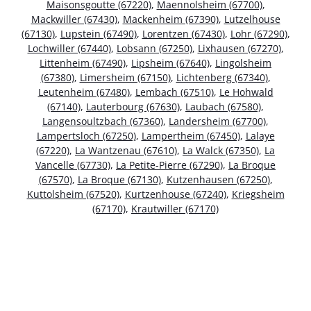
Maisonsgoutte (67220)
,
Maennolsheim (67700)
,
Mackwiller (67430)
,
Mackenheim (67390)
,
Lutzelhouse
(67130)
,
Lupstein (67490)
,
Lorentzen (67430)
,
Lohr (67290)
,
Lochwiller (67440)
,
Lobsann (67250)
,
Lixhausen (67270)
,
Littenheim (67490)
,
Lipsheim (67640)
,
Lingolsheim
(67380)
,
Limersheim (67150)
,
Lichtenberg (67340)
,
Leutenheim (67480)
,
Lembach (67510)
,
Le Hohwald
(67140)
,
Lauterbourg (67630)
,
Laubach (67580)
,
Langensoultzbach (67360)
,
Landersheim (67700)
,
Lampertsloch (67250)
,
Lampertheim (67450)
,
Lalaye
(67220)
,
La Wantzenau (67610)
,
La Walck (67350)
,
La
Vancelle (67730)
,
La Petite-Pierre (67290)
,
La Broque
(67570)
,
La Broque (67130)
,
Kutzenhausen (67250)
,
Kuttolsheim (67520)
,
Kurtzenhouse (67240)
,
Kriegsheim
(67170)
,
Krautwiller (67170)