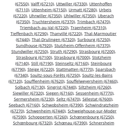
(67550)
,
Valff (67210)
,
Uttwiller (67330)
,
Uttenhoffen
(67110)
,
Uttenheim (67150)
,
Urmatt (67280)
,
Urbeis
(67220)
,
Uhrwiller (67350)
,
Uhlwiller (67350)
,
Uberach
(67350)
,
Truchtersheim (67370)
,
Trimbach (67470)
,
Triembach-au-Val (67220)
,
Traenheim (67310)
,
Tieffenbach (67290)
,
Thanvillé (67220)
,
Thal-Marmoutier
(67440)
,
Thal-Drulingen (67320)
,
Surbourg (67250)
,
Sundhouse (67920)
,
Stutzheim-Offenheim (67370)
,
Stundwiller (67250)
,
Struth (67290)
,
Strasbourg (67200)
,
Strasbourg (67100)
,
Strasbourg (67000)
,
Stotzheim
(67140)
,
Still (67190)
,
Steinseltz (67160)
,
Steinbourg
(67790)
,
Steige (67220)
,
Stattmatten (67770)
,
Sparsbach
(67340)
,
Soultz-sous-Forêts (67250)
,
Soultz-les-Bains
(67120)
,
Soufflenheim (67620)
,
Souffelweyersheim (67460)
,
Solbach (67130)
,
Singrist (67440)
,
Siltzheim (67260)
,
Siewiller (67320)
,
Siegen (67160)
,
Sessenheim (67770)
,
Sermersheim (67230)
,
Seltz (67470)
,
Sélestat (67600)
,
Seebach (67160)
,
Schwobsheim (67390)
,
Schwindratzheim
(67270)
,
Schwenheim (67440)
,
Schweighouse-sur-Moder
(67590)
,
Schopperten (67260)
,
Schœnenbourg (67250)
,
Schœnbourg (67320)
,
Schœnau (67390)
,
Schnersheim