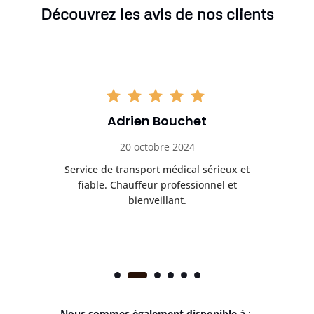
Découvrez les avis de nos clients
Adrien Bouchet
20 octobre 2024
rès
Service de transport médical sérieux et
Po
ice.
fiable. Chauffeur professionnel et
bienveillant.
Nous sommes également disponible à
: