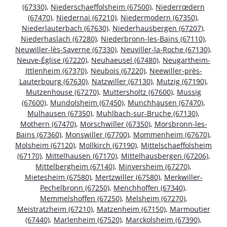
(67330)
,
Niederschaeffolsheim (67500)
,
Niederrœdern
(67470)
,
Niedernai (67210)
,
Niedermodern (67350)
,
Niederlauterbach (67630)
,
Niederhausbergen (67207)
,
Niederhaslach (67280)
,
Niederbronn-les-Bains (67110)
,
Neuwiller-lès-Saverne (67330)
,
Neuviller-la-Roche (67130)
,
Neuve-Église (67220)
,
Neuhaeusel (67480)
,
Neugartheim-
Ittlenheim (67370)
,
Neubois (67220)
,
Neewiller-près-
Lauterbourg (67630)
,
Natzwiller (67130)
,
Mutzig (67190)
,
Mutzenhouse (67270)
,
Muttersholtz (67600)
,
Mussig
(67600)
,
Mundolsheim (67450)
,
Munchhausen (67470)
,
Mulhausen (67350)
,
Muhlbach-sur-Bruche (67130)
,
Mothern (67470)
,
Morschwiller (67350)
,
Morsbronn-les-
Bains (67360)
,
Monswiller (67700)
,
Mommenheim (67670)
,
Molsheim (67120)
,
Mollkirch (67190)
,
Mittelschaeffolsheim
(67170)
,
Mittelhausen (67170)
,
Mittelhausbergen (67206)
,
Mittelbergheim (67140)
,
Minversheim (67270)
,
Mietesheim (67580)
,
Mertzwiller (67580)
,
Merkwiller-
Pechelbronn (67250)
,
Menchhoffen (67340)
,
Memmelshoffen (67250)
,
Melsheim (67270)
,
Meistratzheim (67210)
,
Matzenheim (67150)
,
Marmoutier
(67440)
,
Marlenheim (67520)
,
Marckolsheim (67390)
,