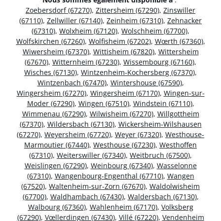
Zoebersdorf (67270)
,
Zittersheim (67290)
,
Zinswiller
(67110)
,
Zellwiller (67140)
,
Zeinheim (67310)
,
Zehnacker
(67310)
,
Wolxheim (67120)
,
Wolschheim (67700)
,
Wolfskirchen (67260)
,
Wolfisheim (67202)
,
Wœrth (67360)
,
Wiwersheim (67370)
,
Wittisheim (67820)
,
Wittersheim
(67670)
,
Witternheim (67230)
,
Wissembourg (67160)
,
Wisches (67130)
,
Wintzenheim-Kochersberg (67370)
,
Wintzenbach (67470)
,
Wintershouse (67590)
,
Wingersheim (67270)
,
Wingersheim (67170)
,
Wingen-sur-
Moder (67290)
,
Wingen (67510)
,
Windstein (67110)
,
Wimmenau (67290)
,
Wilwisheim (67270)
,
Willgottheim
(67370)
,
Wildersbach (67130)
,
Wickersheim-Wilshausen
(67270)
,
Weyersheim (67720)
,
Weyer (67320)
,
Westhouse-
Marmoutier (67440)
,
Westhouse (67230)
,
Westhoffen
(67310)
,
Weiterswiller (67340)
,
Weitbruch (67500)
,
Weislingen (67290)
,
Weinbourg (67340)
,
Wasselonne
(67310)
,
Wangenbourg-Engenthal (67710)
,
Wangen
(67520)
,
Waltenheim-sur-Zorn (67670)
,
Waldolwisheim
(67700)
,
Waldhambach (67430)
,
Waldersbach (67130)
,
Walbourg (67360)
,
Wahlenheim (67170)
,
Volksberg
(67290)
,
Vœllerdingen (67430)
,
Villé (67220)
,
Vendenheim