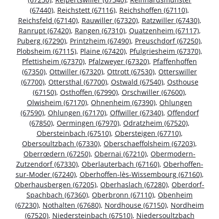
(67440)
,
Reichstett (67116)
,
Reichshoffen (67110)
,
Reichsfeld (67140)
,
Rauwiller (67320)
,
Ratzwiller (67430)
,
Ranrupt (67420)
,
Rangen (67310)
,
Quatzenheim (67117)
,
Puberg (67290)
,
Printzheim (67490)
,
Preuschdorf (67250)
,
Plobsheim (67115)
,
Plaine (67420)
,
Pfulgriesheim (67370)
,
Pfettisheim (67370)
,
Pfalzweyer (67320)
,
Pfaffenhoffen
(67350)
,
Ottwiller (67320)
,
Ottrott (67530)
,
Otterswiller
(67700)
,
Ottersthal (67700)
,
Ostwald (67540)
,
Osthouse
(67150)
,
Osthoffen (67990)
,
Orschwiller (67600)
,
Olwisheim (67170)
,
Ohnenheim (67390)
,
Ohlungen
(67590)
,
Ohlungen (67170)
,
Offwiller (67340)
,
Offendorf
(67850)
,
Oermingen (67970)
,
Odratzheim (67520)
,
Obersteinbach (67510)
,
Obersteigen (67710)
,
Obersoultzbach (67330)
,
Oberschaeffolsheim (67203)
,
Oberrœdern (67250)
,
Obernai (67210)
,
Obermodern-
Zutzendorf (67330)
,
Oberlauterbach (67160)
,
Oberhoffen-
sur-Moder (67240)
,
Oberhoffen-lès-Wissembourg (67160)
,
Oberhausbergen (67205)
,
Oberhaslach (67280)
,
Oberdorf-
Spachbach (67360)
,
Oberbronn (67110)
,
Obenheim
(67230)
,
Nothalten (67680)
,
Nordhouse (67150)
,
Nordheim
(67520)
,
Niedersteinbach (67510)
,
Niedersoultzbach