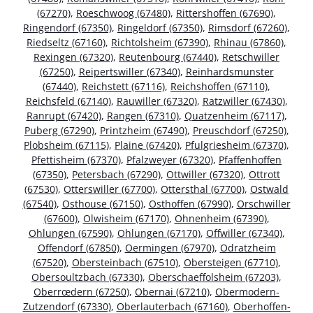
(67270)
,
Roeschwoog (67480)
,
Rittershoffen (67690)
,
Ringendorf (67350)
,
Ringeldorf (67350)
,
Rimsdorf (67260)
,
Riedseltz (67160)
,
Richtolsheim (67390)
,
Rhinau (67860)
,
Rexingen (67320)
,
Reutenbourg (67440)
,
Retschwiller
(67250)
,
Reipertswiller (67340)
,
Reinhardsmunster
(67440)
,
Reichstett (67116)
,
Reichshoffen (67110)
,
Reichsfeld (67140)
,
Rauwiller (67320)
,
Ratzwiller (67430)
,
Ranrupt (67420)
,
Rangen (67310)
,
Quatzenheim (67117)
,
Puberg (67290)
,
Printzheim (67490)
,
Preuschdorf (67250)
,
Plobsheim (67115)
,
Plaine (67420)
,
Pfulgriesheim (67370)
,
Pfettisheim (67370)
,
Pfalzweyer (67320)
,
Pfaffenhoffen
(67350)
,
Petersbach (67290)
,
Ottwiller (67320)
,
Ottrott
(67530)
,
Otterswiller (67700)
,
Ottersthal (67700)
,
Ostwald
(67540)
,
Osthouse (67150)
,
Osthoffen (67990)
,
Orschwiller
(67600)
,
Olwisheim (67170)
,
Ohnenheim (67390)
,
Ohlungen (67590)
,
Ohlungen (67170)
,
Offwiller (67340)
,
Offendorf (67850)
,
Oermingen (67970)
,
Odratzheim
(67520)
,
Obersteinbach (67510)
,
Obersteigen (67710)
,
Obersoultzbach (67330)
,
Oberschaeffolsheim (67203)
,
Oberrœdern (67250)
,
Obernai (67210)
,
Obermodern-
Zutzendorf (67330)
,
Oberlauterbach (67160)
,
Oberhoffen-