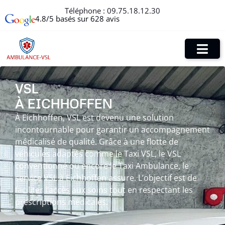
Téléphone :
09.75.18.12.30
4.8/5 basés sur 628 avis
VSL
À EICHHOFFEN
À Eichhoffen, VSL est devenu une solution
incontournable pour garantir un accompagnement
médicalisé de qualité. Grâce à une flotte de
véhicules adaptés comme le Taxi VSL, le VSL
conventionné ou encore le Taxi Ambulance, le
service VSL à Eichhoffen assure. L’objectif est de
faciliter l’accès aux soins tout en respectant les
prescriptions médicales.