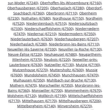
sur-Moder (67240)
,
Oberhoffen-lès-Wissembourg (67160)
,
Oberhausbergen (67205)
,
Oberhaslach (67280)
,
Oberdorf-
Spachbach (67360)
,
Oberbronn (67110)
,
Obenheim
(67230)
,
Nothalten (67680)
,
Nordhouse (67150)
,
Nordheim
(67520)
,
Niedersteinbach (67510)
,
Niedersoultzbach
(67330)
,
Niederschaeffolsheim (67500)
,
Niederrœdern
(67470)
,
Niedernai (67210)
,
Niedermodern (67350)
,
Niederlauterbach (67630)
,
Niederhausbergen (67207)
,
Niederhaslach (67280)
,
Niederbronn-les-Bains (67110)
,
Neuwiller-lès-Saverne (67330)
,
Neuviller-la-Roche (67130)
,
Neuve-Église (67220)
,
Neuhaeusel (67480)
,
Neugartheim-
Ittlenheim (67370)
,
Neubois (67220)
,
Neewiller-près-
Lauterbourg (67630)
,
Natzwiller (67130)
,
Mutzig (67190)
,
Mutzenhouse (67270)
,
Muttersholtz (67600)
,
Mussig
(67600)
,
Mundolsheim (67450)
,
Munchhausen (67470)
,
Mulhausen (67350)
,
Muhlbach-sur-Bruche (67130)
,
Mothern (67470)
,
Morschwiller (67350)
,
Morsbronn-les-
Bains (67360)
,
Monswiller (67700)
,
Mommenheim (67670)
,
Molsheim (67120)
,
Mollkirch (67190)
,
Mittelschaeffolsheim
(67170)
,
Mittelhausen (67170)
,
Mittelhausbergen (67206)
,
Mittelbergheim (67140)
,
Minversheim (67270)
,