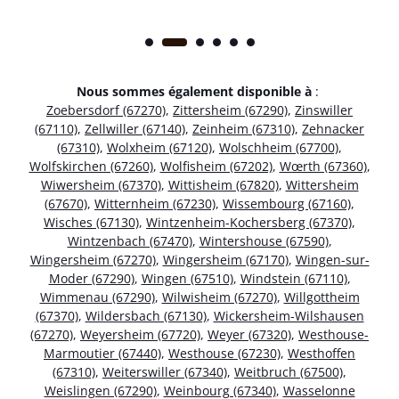
Nous sommes également disponible à
:
Zoebersdorf (67270)
,
Zittersheim (67290)
,
Zinswiller
(67110)
,
Zellwiller (67140)
,
Zeinheim (67310)
,
Zehnacker
(67310)
,
Wolxheim (67120)
,
Wolschheim (67700)
,
Wolfskirchen (67260)
,
Wolfisheim (67202)
,
Wœrth (67360)
,
Wiwersheim (67370)
,
Wittisheim (67820)
,
Wittersheim
(67670)
,
Witternheim (67230)
,
Wissembourg (67160)
,
Wisches (67130)
,
Wintzenheim-Kochersberg (67370)
,
Wintzenbach (67470)
,
Wintershouse (67590)
,
Wingersheim (67270)
,
Wingersheim (67170)
,
Wingen-sur-
Moder (67290)
,
Wingen (67510)
,
Windstein (67110)
,
Wimmenau (67290)
,
Wilwisheim (67270)
,
Willgottheim
(67370)
,
Wildersbach (67130)
,
Wickersheim-Wilshausen
(67270)
,
Weyersheim (67720)
,
Weyer (67320)
,
Westhouse-
Marmoutier (67440)
,
Westhouse (67230)
,
Westhoffen
(67310)
,
Weiterswiller (67340)
,
Weitbruch (67500)
,
Weislingen (67290)
,
Weinbourg (67340)
,
Wasselonne