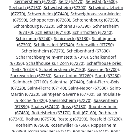
Sermersheim (67230)
,
Seltz (67470)
,
Sélestat (67600)
,
Seebach (67160)
,
Schwobsheim (67390)
,
Schwindratzheim
(67270)
,
Schwenheim (67440)
,
Schweighouse-sur-Moder
(67590)
,
Schopperten (67260)
,
Schœnenbourg (67250)
,
Schœnbourg (67320)
,
Schœnau (67390)
,
Schnersheim
(67370)
,
Schleithal (67160)
,
Schirrhoffen (67240)
,
Schirrhein (67240)
,
Schirmeck (67130)
,
Schiltigheim
(67300)
,
Schillersdorf (67340)
,
Scherwiller (67750)
,
Scherlenheim (67270)
,
Scheibenhard (67630)
,
Scharrachbergheim-Irmstett (67310)
,
Schalkendorf
(67350)
,
Schaffhouse-sur-Zorn (67270)
,
Schaffhouse-près-
Seltz (67470)
,
Schaeffersheim (67150)
,
Saverne (67700)
,
Sarrewerden (67260)
,
Sarre-Union (67260)
,
Sand (67230)
,
Salmbach (67160)
,
Salenthal (67440)
,
Saint-Pierre-Bois
(67220)
,
Saint-Pierre (67140)
,
Saint-Nabor (67530)
,
Saint-
Martin (67220)
,
Saint-Jean-Saverne (67700)
,
Saint-Blaise-
la-Roche (67420)
,
Saessolsheim (67270)
,
Saasenheim
(67390)
,
Saales (67420)
,
Russ (67130)
,
Rountzenheim
(67480)
,
Rottelsheim (67170)
,
Rott (67160)
,
Rothbach
(67340)
,
Rothau (67570)
,
Rosteig (67290)
,
Rossfeld (67230)
,
Rosheim (67560)
,
Rosenwiller (67560)
,
Roppenheim
(67480)
,
Romanswiller (67310)
,
Rohrwiller (67410)
,
Rohr