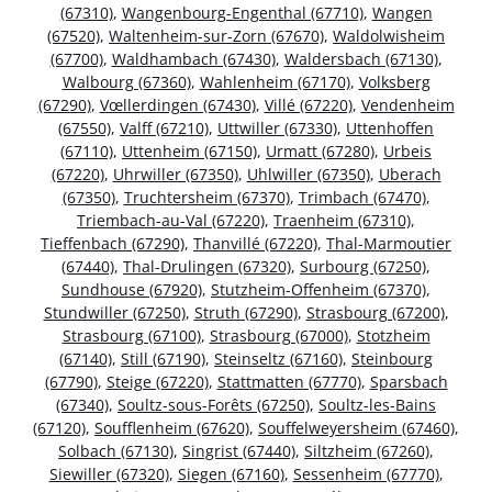
(67310)
,
Wangenbourg-Engenthal (67710)
,
Wangen
(67520)
,
Waltenheim-sur-Zorn (67670)
,
Waldolwisheim
(67700)
,
Waldhambach (67430)
,
Waldersbach (67130)
,
Walbourg (67360)
,
Wahlenheim (67170)
,
Volksberg
(67290)
,
Vœllerdingen (67430)
,
Villé (67220)
,
Vendenheim
(67550)
,
Valff (67210)
,
Uttwiller (67330)
,
Uttenhoffen
(67110)
,
Uttenheim (67150)
,
Urmatt (67280)
,
Urbeis
(67220)
,
Uhrwiller (67350)
,
Uhlwiller (67350)
,
Uberach
(67350)
,
Truchtersheim (67370)
,
Trimbach (67470)
,
Triembach-au-Val (67220)
,
Traenheim (67310)
,
Tieffenbach (67290)
,
Thanvillé (67220)
,
Thal-Marmoutier
(67440)
,
Thal-Drulingen (67320)
,
Surbourg (67250)
,
Sundhouse (67920)
,
Stutzheim-Offenheim (67370)
,
Stundwiller (67250)
,
Struth (67290)
,
Strasbourg (67200)
,
Strasbourg (67100)
,
Strasbourg (67000)
,
Stotzheim
(67140)
,
Still (67190)
,
Steinseltz (67160)
,
Steinbourg
(67790)
,
Steige (67220)
,
Stattmatten (67770)
,
Sparsbach
(67340)
,
Soultz-sous-Forêts (67250)
,
Soultz-les-Bains
(67120)
,
Soufflenheim (67620)
,
Souffelweyersheim (67460)
,
Solbach (67130)
,
Singrist (67440)
,
Siltzheim (67260)
,
Siewiller (67320)
,
Siegen (67160)
,
Sessenheim (67770)
,