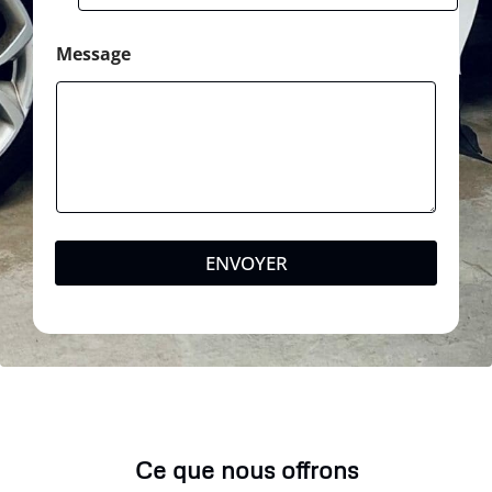
l
Message
ENVOYER
Ce que nous offrons