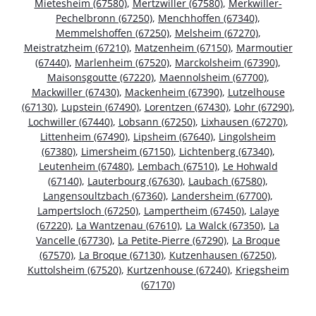
Mietesheim (67580)
,
Mertzwiller (67580)
,
Merkwiller-
Pechelbronn (67250)
,
Menchhoffen (67340)
,
Memmelshoffen (67250)
,
Melsheim (67270)
,
Meistratzheim (67210)
,
Matzenheim (67150)
,
Marmoutier
(67440)
,
Marlenheim (67520)
,
Marckolsheim (67390)
,
Maisonsgoutte (67220)
,
Maennolsheim (67700)
,
Mackwiller (67430)
,
Mackenheim (67390)
,
Lutzelhouse
(67130)
,
Lupstein (67490)
,
Lorentzen (67430)
,
Lohr (67290)
,
Lochwiller (67440)
,
Lobsann (67250)
,
Lixhausen (67270)
,
Littenheim (67490)
,
Lipsheim (67640)
,
Lingolsheim
(67380)
,
Limersheim (67150)
,
Lichtenberg (67340)
,
Leutenheim (67480)
,
Lembach (67510)
,
Le Hohwald
(67140)
,
Lauterbourg (67630)
,
Laubach (67580)
,
Langensoultzbach (67360)
,
Landersheim (67700)
,
Lampertsloch (67250)
,
Lampertheim (67450)
,
Lalaye
(67220)
,
La Wantzenau (67610)
,
La Walck (67350)
,
La
Vancelle (67730)
,
La Petite-Pierre (67290)
,
La Broque
(67570)
,
La Broque (67130)
,
Kutzenhausen (67250)
,
Kuttolsheim (67520)
,
Kurtzenhouse (67240)
,
Kriegsheim
(67170)