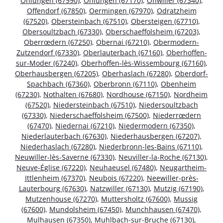
Ohlungen (67590)
,
Ohlungen (67170)
,
Offwiller (67340)
,
Offendorf (67850)
,
Oermingen (67970)
,
Odratzheim
(67520)
,
Obersteinbach (67510)
,
Obersteigen (67710)
,
Obersoultzbach (67330)
,
Oberschaeffolsheim (67203)
,
Oberrœdern (67250)
,
Obernai (67210)
,
Obermodern-
Zutzendorf (67330)
,
Oberlauterbach (67160)
,
Oberhoffen-
sur-Moder (67240)
,
Oberhoffen-lès-Wissembourg (67160)
,
Oberhausbergen (67205)
,
Oberhaslach (67280)
,
Oberdorf-
Spachbach (67360)
,
Oberbronn (67110)
,
Obenheim
(67230)
,
Nothalten (67680)
,
Nordhouse (67150)
,
Nordheim
(67520)
,
Niedersteinbach (67510)
,
Niedersoultzbach
(67330)
,
Niederschaeffolsheim (67500)
,
Niederrœdern
(67470)
,
Niedernai (67210)
,
Niedermodern (67350)
,
Niederlauterbach (67630)
,
Niederhausbergen (67207)
,
Niederhaslach (67280)
,
Niederbronn-les-Bains (67110)
,
Neuwiller-lès-Saverne (67330)
,
Neuviller-la-Roche (67130)
,
Neuve-Église (67220)
,
Neuhaeusel (67480)
,
Neugartheim-
Ittlenheim (67370)
,
Neubois (67220)
,
Neewiller-près-
Lauterbourg (67630)
,
Natzwiller (67130)
,
Mutzig (67190)
,
Mutzenhouse (67270)
,
Muttersholtz (67600)
,
Mussig
(67600)
,
Mundolsheim (67450)
,
Munchhausen (67470)
,
Mulhausen (67350)
,
Muhlbach-sur-Bruche (67130)
,