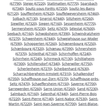
(67790)
,
Steige (67220)
,
Stattmatten (67770)
,
Sparsbach
(67340)
,
Soultz-sous-Forêts (67250)
,
Soultz-les-Bains
(67120)
,
Soufflenheim (67620)
,
Souffelweyersheim (67460)
,
Solbach (67130)
,
Singrist (67440)
,
Siltzheim (67260)
,
Siewiller (67320)
,
Siegen (67160)
,
Sessenheim (67770)
,
Sermersheim (67230)
,
Seltz (67470)
,
Sélestat (67600)
,
Seebach (67160)
,
Schwobsheim (67390)
,
Schwindratzheim
(67270)
,
Schwenheim (67440)
,
Schweighouse-sur-Moder
(67590)
,
Schopperten (67260)
,
Schœnenbourg (67250)
,
Schœnbourg (67320)
,
Schœnau (67390)
,
Schnersheim
(67370)
,
Schleithal (67160)
,
Schirrhoffen (67240)
,
Schirrhein (67240)
,
Schirmeck (67130)
,
Schiltigheim
(67300)
,
Schillersdorf (67340)
,
Scherwiller (67750)
,
Scherlenheim (67270)
,
Scheibenhard (67630)
,
Scharrachbergheim-Irmstett (67310)
,
Schalkendorf
(67350)
,
Schaffhouse-sur-Zorn (67270)
,
Schaffhouse-près-
Seltz (67470)
,
Schaeffersheim (67150)
,
Saverne (67700)
,
Sarrewerden (67260)
,
Sarre-Union (67260)
,
Sand (67230)
,
Salmbach (67160)
,
Salenthal (67440)
,
Saint-Pierre-Bois
(67220)
,
Saint-Pierre (67140)
,
Saint-Nabor (67530)
,
Saint-
Martin (67220)
,
Saint-Jean-Saverne (67700)
,
Saint-Blaise-