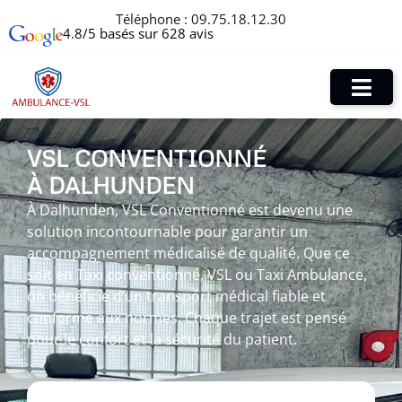
Téléphone :
09.75.18.12.30
4.8/5 basés sur 628 avis
VSL CONVENTIONNÉ
À DALHUNDEN
À Dalhunden, VSL Conventionné est devenu une
solution incontournable pour garantir un
accompagnement médicalisé de qualité. Que ce
soit en Taxi conventionné, VSL ou Taxi Ambulance,
on bénéficie d’un transport médical fiable et
conforme aux normes. Chaque trajet est pensé
pour le confort et la sécurité du patient.