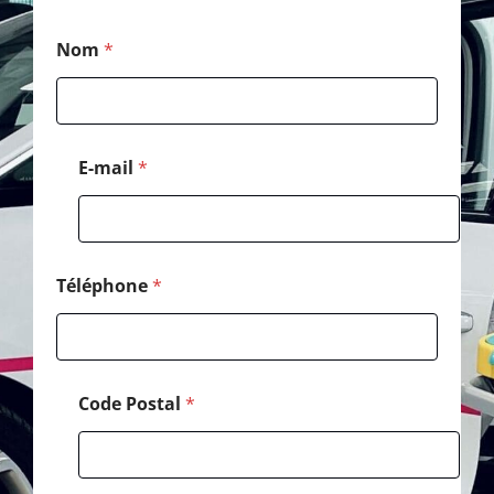
C
Nom
*
o
d
e
T
é
l
E-mail
*
é
p
h
o
n
e
Téléphone
*
*
Code Postal
*