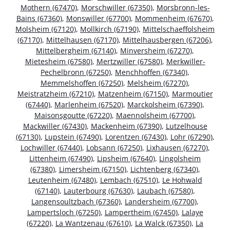
Mothern (67470)
,
Morschwiller (67350)
,
Morsbronn-les-
Bains (67360)
,
Monswiller (67700)
,
Mommenheim (67670)
,
Molsheim (67120)
,
Mollkirch (67190)
,
Mittelschaeffolsheim
(67170)
,
Mittelhausen (67170)
,
Mittelhausbergen (67206)
,
Mittelbergheim (67140)
,
Minversheim (67270)
,
Mietesheim (67580)
,
Mertzwiller (67580)
,
Merkwiller-
Pechelbronn (67250)
,
Menchhoffen (67340)
,
Memmelshoffen (67250)
,
Melsheim (67270)
,
Meistratzheim (67210)
,
Matzenheim (67150)
,
Marmoutier
(67440)
,
Marlenheim (67520)
,
Marckolsheim (67390)
,
Maisonsgoutte (67220)
,
Maennolsheim (67700)
,
Mackwiller (67430)
,
Mackenheim (67390)
,
Lutzelhouse
(67130)
,
Lupstein (67490)
,
Lorentzen (67430)
,
Lohr (67290)
,
Lochwiller (67440)
,
Lobsann (67250)
,
Lixhausen (67270)
,
Littenheim (67490)
,
Lipsheim (67640)
,
Lingolsheim
(67380)
,
Limersheim (67150)
,
Lichtenberg (67340)
,
Leutenheim (67480)
,
Lembach (67510)
,
Le Hohwald
(67140)
,
Lauterbourg (67630)
,
Laubach (67580)
,
Langensoultzbach (67360)
,
Landersheim (67700)
,
Lampertsloch (67250)
,
Lampertheim (67450)
,
Lalaye
(67220)
,
La Wantzenau (67610)
,
La Walck (67350)
,
La