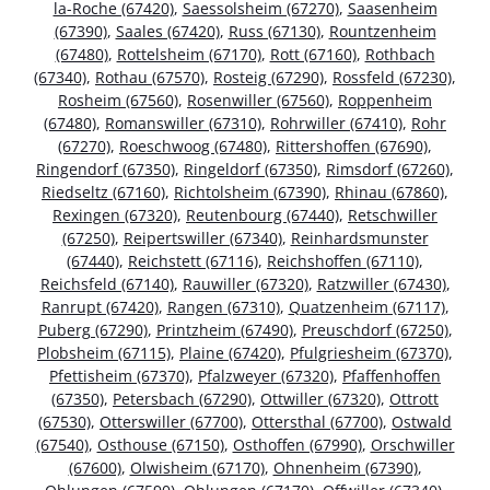
la-Roche (67420)
,
Saessolsheim (67270)
,
Saasenheim
(67390)
,
Saales (67420)
,
Russ (67130)
,
Rountzenheim
(67480)
,
Rottelsheim (67170)
,
Rott (67160)
,
Rothbach
(67340)
,
Rothau (67570)
,
Rosteig (67290)
,
Rossfeld (67230)
,
Rosheim (67560)
,
Rosenwiller (67560)
,
Roppenheim
(67480)
,
Romanswiller (67310)
,
Rohrwiller (67410)
,
Rohr
(67270)
,
Roeschwoog (67480)
,
Rittershoffen (67690)
,
Ringendorf (67350)
,
Ringeldorf (67350)
,
Rimsdorf (67260)
,
Riedseltz (67160)
,
Richtolsheim (67390)
,
Rhinau (67860)
,
Rexingen (67320)
,
Reutenbourg (67440)
,
Retschwiller
(67250)
,
Reipertswiller (67340)
,
Reinhardsmunster
(67440)
,
Reichstett (67116)
,
Reichshoffen (67110)
,
Reichsfeld (67140)
,
Rauwiller (67320)
,
Ratzwiller (67430)
,
Ranrupt (67420)
,
Rangen (67310)
,
Quatzenheim (67117)
,
Puberg (67290)
,
Printzheim (67490)
,
Preuschdorf (67250)
,
Plobsheim (67115)
,
Plaine (67420)
,
Pfulgriesheim (67370)
,
Pfettisheim (67370)
,
Pfalzweyer (67320)
,
Pfaffenhoffen
(67350)
,
Petersbach (67290)
,
Ottwiller (67320)
,
Ottrott
(67530)
,
Otterswiller (67700)
,
Ottersthal (67700)
,
Ostwald
(67540)
,
Osthouse (67150)
,
Osthoffen (67990)
,
Orschwiller
(67600)
,
Olwisheim (67170)
,
Ohnenheim (67390)
,