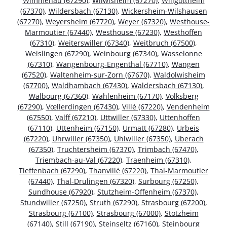
Wimmenau (67290)
,
Wilwisheim (67270)
,
Willgottheim
(67370)
,
Wildersbach (67130)
,
Wickersheim-Wilshausen
(67270)
,
Weyersheim (67720)
,
Weyer (67320)
,
Westhouse-
Marmoutier (67440)
,
Westhouse (67230)
,
Westhoffen
(67310)
,
Weiterswiller (67340)
,
Weitbruch (67500)
,
Weislingen (67290)
,
Weinbourg (67340)
,
Wasselonne
(67310)
,
Wangenbourg-Engenthal (67710)
,
Wangen
(67520)
,
Waltenheim-sur-Zorn (67670)
,
Waldolwisheim
(67700)
,
Waldhambach (67430)
,
Waldersbach (67130)
,
Walbourg (67360)
,
Wahlenheim (67170)
,
Volksberg
(67290)
,
Vœllerdingen (67430)
,
Villé (67220)
,
Vendenheim
(67550)
,
Valff (67210)
,
Uttwiller (67330)
,
Uttenhoffen
(67110)
,
Uttenheim (67150)
,
Urmatt (67280)
,
Urbeis
(67220)
,
Uhrwiller (67350)
,
Uhlwiller (67350)
,
Uberach
(67350)
,
Truchtersheim (67370)
,
Trimbach (67470)
,
Triembach-au-Val (67220)
,
Traenheim (67310)
,
Tieffenbach (67290)
,
Thanvillé (67220)
,
Thal-Marmoutier
(67440)
,
Thal-Drulingen (67320)
,
Surbourg (67250)
,
Sundhouse (67920)
,
Stutzheim-Offenheim (67370)
,
Stundwiller (67250)
,
Struth (67290)
,
Strasbourg (67200)
,
Strasbourg (67100)
,
Strasbourg (67000)
,
Stotzheim
(67140)
,
Still (67190)
,
Steinseltz (67160)
,
Steinbourg