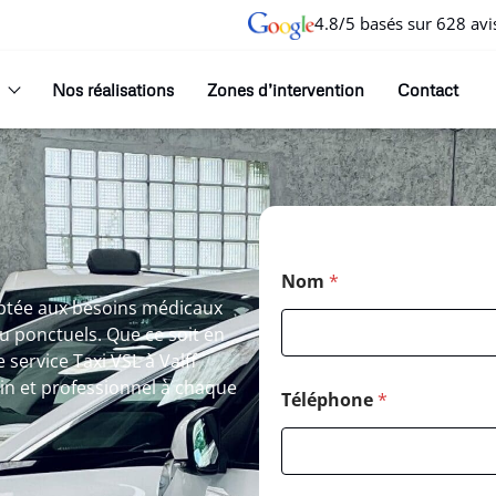
4.8/5 basés sur 628 avi
Nos réalisations
Zones d’intervention
Contact
Nom
*
aptée aux besoins médicaux
 ponctuels. Que ce soit en
service Taxi VSL à Valff
in et professionnel à chaque
Téléphone
*