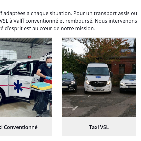
ff adaptées à chaque situation. Pour un transport assis ou
 VSL à Valff conventionné et remboursé. Nous intervenons
té d’esprit est au cœur de notre mission.
ud Deschamps
Jérémy Ferrand
0 janvier 2025
8 septembre 2024
tisfait du transport,
Transport ponctuel et
s’est bien déroulé.
personnel très attentionné.
feur à l’écoute et
Très satisfait du service.
patient.
xi Conventionné
Taxi VSL