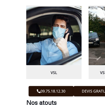
VSL
VS
09.75.18.12.30
DEVIS GRATU
Nos atouts