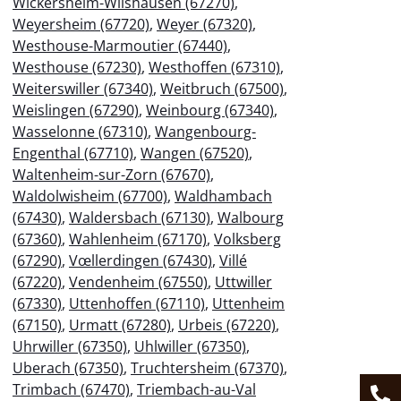
Wickersheim-Wilshausen (67270)
,
Weyersheim (67720)
,
Weyer (67320)
,
Westhouse-Marmoutier (67440)
,
Westhouse (67230)
,
Westhoffen (67310)
,
Weiterswiller (67340)
,
Weitbruch (67500)
,
Weislingen (67290)
,
Weinbourg (67340)
,
Wasselonne (67310)
,
Wangenbourg-
Engenthal (67710)
,
Wangen (67520)
,
Waltenheim-sur-Zorn (67670)
,
Waldolwisheim (67700)
,
Waldhambach
(67430)
,
Waldersbach (67130)
,
Walbourg
(67360)
,
Wahlenheim (67170)
,
Volksberg
(67290)
,
Vœllerdingen (67430)
,
Villé
(67220)
,
Vendenheim (67550)
,
Uttwiller
(67330)
,
Uttenhoffen (67110)
,
Uttenheim
(67150)
,
Urmatt (67280)
,
Urbeis (67220)
,
Uhrwiller (67350)
,
Uhlwiller (67350)
,
Uberach (67350)
,
Truchtersheim (67370)
,
Trimbach (67470)
,
Triembach-au-Val