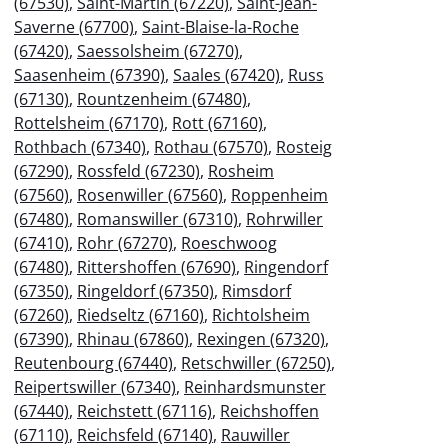
(67530)
,
Saint-Martin (67220)
,
Saint-Jean-
Saverne (67700)
,
Saint-Blaise-la-Roche
(67420)
,
Saessolsheim (67270)
,
Saasenheim (67390)
,
Saales (67420)
,
Russ
(67130)
,
Rountzenheim (67480)
,
Rottelsheim (67170)
,
Rott (67160)
,
Rothbach (67340)
,
Rothau (67570)
,
Rosteig
(67290)
,
Rossfeld (67230)
,
Rosheim
(67560)
,
Rosenwiller (67560)
,
Roppenheim
(67480)
,
Romanswiller (67310)
,
Rohrwiller
(67410)
,
Rohr (67270)
,
Roeschwoog
(67480)
,
Rittershoffen (67690)
,
Ringendorf
(67350)
,
Ringeldorf (67350)
,
Rimsdorf
(67260)
,
Riedseltz (67160)
,
Richtolsheim
(67390)
,
Rhinau (67860)
,
Rexingen (67320)
,
Reutenbourg (67440)
,
Retschwiller (67250)
,
Reipertswiller (67340)
,
Reinhardsmunster
(67440)
,
Reichstett (67116)
,
Reichshoffen
(67110)
,
Reichsfeld (67140)
,
Rauwiller