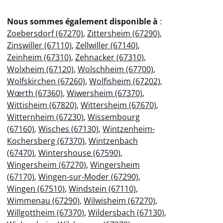
Nous sommes également disponible à
:
Zoebersdorf (67270)
,
Zittersheim (67290)
,
Zinswiller (67110)
,
Zellwiller (67140)
,
Zeinheim (67310)
,
Zehnacker (67310)
,
Wolxheim (67120)
,
Wolschheim (67700)
,
Wolfskirchen (67260)
,
Wolfisheim (67202)
,
Wœrth (67360)
,
Wiwersheim (67370)
,
Wittisheim (67820)
,
Wittersheim (67670)
,
Witternheim (67230)
,
Wissembourg
(67160)
,
Wisches (67130)
,
Wintzenheim-
Kochersberg (67370)
,
Wintzenbach
(67470)
,
Wintershouse (67590)
,
Wingersheim (67270)
,
Wingersheim
(67170)
,
Wingen-sur-Moder (67290)
,
Wingen (67510)
,
Windstein (67110)
,
Wimmenau (67290)
,
Wilwisheim (67270)
,
Willgottheim (67370)
,
Wildersbach (67130)
,