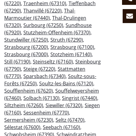
(67220)
,
Traenheim (67310)
,
Tieffenbach
(67290)
,
Thanvillé (67220)
,
Thal-
Marmoutier (67440)
,
Thal-Drulingen
(67320)
,
Surbourg (67250)
,
Sundhouse
(67920)
,
Stutzheim-Offenheim (67370)
,
Stundwiller (67250)
,
Struth (67290)
,
Strasbourg (67200)
,
Strasbourg (67100)
,
Strasbourg (67000)
,
Stotzheim (67140)
,
Still (67190)
,
Steinseltz (67160)
,
Steinbourg
(67790)
,
Steige (67220)
,
Stattmatten
(67770)
,
Sparsbach (67340)
,
Soultz-sous-
Forêts (67250)
,
Soultz-les-Bains (67120)
,
Soufflenheim (67620)
,
Souffelweyersheim
(67460)
,
Solbach (67130)
,
Singrist (67440)
,
Siltzheim (67260)
,
Siewiller (67320)
,
Siegen
(67160)
,
Sessenheim (67770)
,
Sermersheim (67230)
,
Seltz (67470)
,
Sélestat (67600)
,
Seebach (67160)
,
Schwobsheim (67390)
,
Schwindratzheim