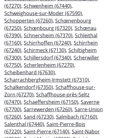
(67270)
,
Schwenheim (67440)
,
Schweighouse-sur-Moder (67590)
,
Schopperten (67260)
,
Schœnenbourg
(67250)
,
Schœnbourg (67320)
,
Schœnau
(67390)
,
Schnersheim (67370)
,
Schleithal
(67160)
,
Schirrhoffen (67240)
,
Schirrhein
(67240)
,
Schirmeck (67130)
,
Schiltigheim
(67300)
,
Schillersdorf (67340)
,
Scherwiller
(67750)
,
Scherlenheim (67270)
,
Scheibenhard (67630)
,
Scharrachbergheim-Irmstett (67310)
,
Schalkendorf (67350)
,
Schaffhouse-sur-
Zorn (67270)
,
Schaffhouse-près-Seltz
(67470)
,
Schaeffersheim (67150)
,
Saverne
(67700)
,
Sarrewerden (67260)
,
Sarre-Union
(67260)
,
Sand (67230)
,
Salmbach (67160)
,
Salenthal (67440)
,
Saint-Pierre-Bois
(67220)
,
Saint-Pierre (67140)
,
Saint-Nabor