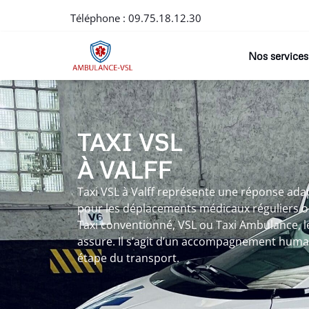
Téléphone :
09.75.18.12.30
Nos services
TAXI VSL
À VALFF
Taxi VSL à Valff représente une réponse ad
pour les déplacements médicaux réguliers ou
Taxi conventionné, VSL ou Taxi Ambulance, le 
assure. Il s’agit d’un accompagnement huma
étape du transport.