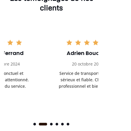
clients
Adrien Bouchet
Maxi
20 octobre 2024
2 nov
Service de transport médical
Ponc
sérieux et fiable. Chauffeur
profess
professionnel et bienveillant.
rendez-
s