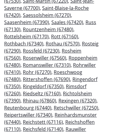
(67530)
,
Saint-Martin (67220)
,
Saint-Jean-
Saverne (67700)
,
Saint-Blaise-la-Roche
(67420)
,
Saessolsheim (67270)
,
Saasenheim (67390)
,
Saales (67420)
,
Russ
(67130)
,
Rountzenheim (67480)
,
Rottelsheim (67170)
,
Rott (67160)
,
Rothbach (67340)
,
Rothau (67570)
,
Rosteig
(67290)
,
Rossfeld (67230)
,
Rosheim
(67560)
,
Rosenwiller (67560)
,
Roppenheim
(67480)
,
Romanswiller (67310)
,
Rohrwiller
(67410)
,
Rohr (67270)
,
Roeschwoog
(67480)
,
Rittershoffen (67690)
,
Ringendorf
(67350)
,
Ringeldorf (67350)
,
Rimsdorf
(67260)
,
Riedseltz (67160)
,
Richtolsheim
(67390)
,
Rhinau (67860)
,
Rexingen (67320)
,
Reutenbourg (67440)
,
Retschwiller (67250)
,
Reipertswiller (67340)
,
Reinhardsmunster
(67440)
,
Reichstett (67116)
,
Reichshoffen
(67110)
,
Reichsfeld (67140)
,
Rauwiller