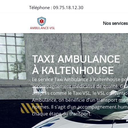
Téléphone :
09.75.18.12.30
Nos services
TAXI AMBULANCE
À KALTENHOUSE
Le service Taxi Ambulance à Kaltenhouse po
accompagnement médicalisé de qualité. Grâc
adaptés comme le Taxi VSL, le VSL conventio
Ambulance, on bénéficie d’un transport médi
normes. Il s’agit d’un accompagnement huma
chaque étape du transport.