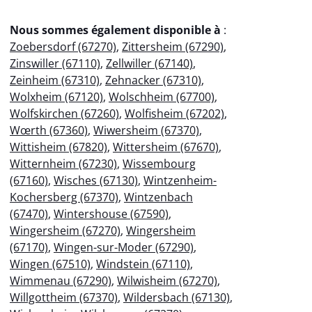
Nous sommes également disponible à
:
Zoebersdorf (67270)
,
Zittersheim (67290)
,
Zinswiller (67110)
,
Zellwiller (67140)
,
Zeinheim (67310)
,
Zehnacker (67310)
,
Wolxheim (67120)
,
Wolschheim (67700)
,
Wolfskirchen (67260)
,
Wolfisheim (67202)
,
Wœrth (67360)
,
Wiwersheim (67370)
,
Wittisheim (67820)
,
Wittersheim (67670)
,
Witternheim (67230)
,
Wissembourg
(67160)
,
Wisches (67130)
,
Wintzenheim-
Kochersberg (67370)
,
Wintzenbach
(67470)
,
Wintershouse (67590)
,
Wingersheim (67270)
,
Wingersheim
(67170)
,
Wingen-sur-Moder (67290)
,
Wingen (67510)
,
Windstein (67110)
,
Wimmenau (67290)
,
Wilwisheim (67270)
,
Willgottheim (67370)
,
Wildersbach (67130)
,