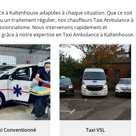
e à Kaltenhouse adaptées à chaque situation. Que ce soit
ou un traitement régulier, nos chauffeurs Taxi Ambulance à
ssionnalisme. Nous intervenons rapidement et
 grâce à notre expertise en Taxi Ambulance à Kaltenhouse.
ud Deschamps
Jérémy Ferrand
0 janvier 2025
8 septembre 2024
tisfait du transport,
Transport ponctuel et
s’est bien déroulé.
personnel très attentionné.
feur à l’écoute et
Très satisfait du service.
patient.
xi Conventionné
Taxi VSL