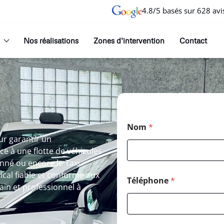
4.8/5 basés sur 628 avi
Nos réalisations
Zones d’intervention
Contact
Nom
*
ur garantir un
e à une flotte de véhicules
nné ou encore le Taxi
cal fiable et conforme aux
Téléphone
*
in et professionnel à