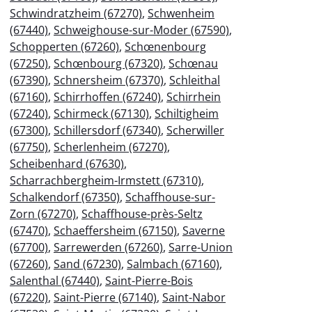
Schwindratzheim (67270)
,
Schwenheim
(67440)
,
Schweighouse-sur-Moder (67590)
,
Schopperten (67260)
,
Schœnenbourg
(67250)
,
Schœnbourg (67320)
,
Schœnau
(67390)
,
Schnersheim (67370)
,
Schleithal
(67160)
,
Schirrhoffen (67240)
,
Schirrhein
(67240)
,
Schirmeck (67130)
,
Schiltigheim
(67300)
,
Schillersdorf (67340)
,
Scherwiller
(67750)
,
Scherlenheim (67270)
,
Scheibenhard (67630)
,
Scharrachbergheim-Irmstett (67310)
,
Schalkendorf (67350)
,
Schaffhouse-sur-
Zorn (67270)
,
Schaffhouse-près-Seltz
(67470)
,
Schaeffersheim (67150)
,
Saverne
(67700)
,
Sarrewerden (67260)
,
Sarre-Union
(67260)
,
Sand (67230)
,
Salmbach (67160)
,
Salenthal (67440)
,
Saint-Pierre-Bois
(67220)
,
Saint-Pierre (67140)
,
Saint-Nabor