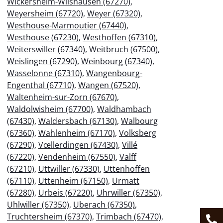
Wickersheim-Wilshausen (67270)
,
Weyersheim (67720)
,
Weyer (67320)
,
Westhouse-Marmoutier (67440)
,
Westhouse (67230)
,
Westhoffen (67310)
,
Weiterswiller (67340)
,
Weitbruch (67500)
,
Weislingen (67290)
,
Weinbourg (67340)
,
Wasselonne (67310)
,
Wangenbourg-
Engenthal (67710)
,
Wangen (67520)
,
Waltenheim-sur-Zorn (67670)
,
Waldolwisheim (67700)
,
Waldhambach
(67430)
,
Waldersbach (67130)
,
Walbourg
(67360)
,
Wahlenheim (67170)
,
Volksberg
(67290)
,
Vœllerdingen (67430)
,
Villé
(67220)
,
Vendenheim (67550)
,
Valff
(67210)
,
Uttwiller (67330)
,
Uttenhoffen
(67110)
,
Uttenheim (67150)
,
Urmatt
(67280)
,
Urbeis (67220)
,
Uhrwiller (67350)
,
Uhlwiller (67350)
,
Uberach (67350)
,
Truchtersheim (67370)
,
Trimbach (67470)
,