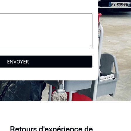
a
i
l
ENVOYER
Retours d'expérience de