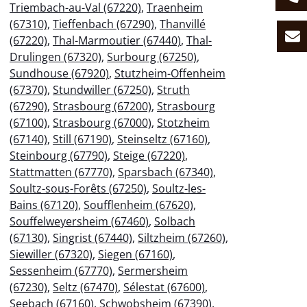
Triembach-au-Val (67220)
,
Traenheim
(67310)
,
Tieffenbach (67290)
,
Thanvillé
(67220)
,
Thal-Marmoutier (67440)
,
Thal-
Drulingen (67320)
,
Surbourg (67250)
,
Sundhouse (67920)
,
Stutzheim-Offenheim
(67370)
,
Stundwiller (67250)
,
Struth
(67290)
,
Strasbourg (67200)
,
Strasbourg
(67100)
,
Strasbourg (67000)
,
Stotzheim
(67140)
,
Still (67190)
,
Steinseltz (67160)
,
Steinbourg (67790)
,
Steige (67220)
,
Stattmatten (67770)
,
Sparsbach (67340)
,
Soultz-sous-Forêts (67250)
,
Soultz-les-
Bains (67120)
,
Soufflenheim (67620)
,
Souffelweyersheim (67460)
,
Solbach
(67130)
,
Singrist (67440)
,
Siltzheim (67260)
,
Siewiller (67320)
,
Siegen (67160)
,
Sessenheim (67770)
,
Sermersheim
(67230)
,
Seltz (67470)
,
Sélestat (67600)
,
Seebach (67160)
,
Schwobsheim (67390)
,