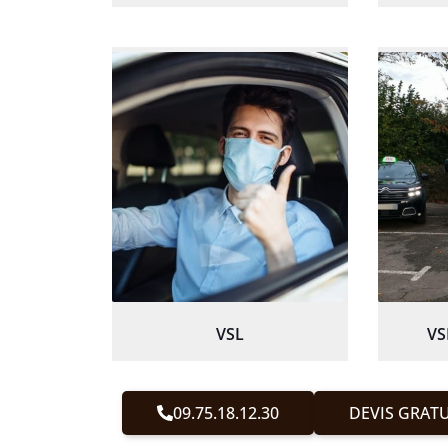
VSL
VS
09.75.18.12.30
DEVIS GRATU