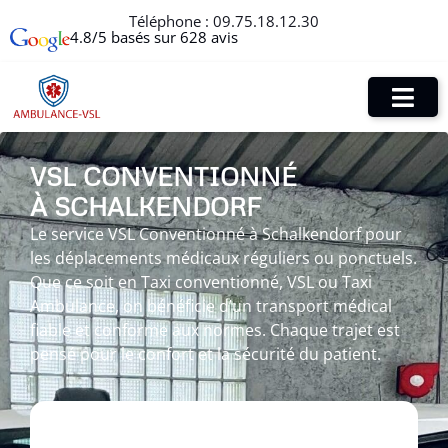
Téléphone :
09.75.18.12.30
4.8/5 basés sur 628 avis
VSL CONVENTIONNÉ
À SCHALKENDORF
Le service VSL Conventionné à Schalkendorf pour
les déplacements médicaux réguliers ou ponctuels.
Que ce soit en Taxi conventionné, VSL ou Taxi
Ambulance, on bénéficie d’un transport médical
fiable et conforme aux normes. Chaque trajet est
pensé pour le confort et la sécurité du patient.