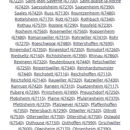
(67220)
,
Saint-Jean-Saverne (67700)
,
Saint-Blaise-la-Roche
(67420)
,
Saessolsheim (67270)
,
Saasenheim (67390)
,
Saales (67420)
,
Russ (67130)
,
Rountzenheim (67480)
,
Rottelsheim (67170)
,
Rott (67160)
,
Rothbach (67340)
,
Rothau (67570)
,
Rosteig (67290)
,
Rossfeld (67230)
,
Rosheim (67560)
,
Rosenwiller (67560)
,
Roppenheim
(67480)
,
Romanswiller (67310)
,
Rohrwiller (67410)
,
Rohr
(67270)
,
Roeschwoog (67480)
,
Rittershoffen (67690)
,
Ringendorf (67350)
,
Ringeldorf (67350)
,
Rimsdorf (67260)
,
Riedseltz (67160)
,
Richtolsheim (67390)
,
Rhinau (67860)
,
Rexingen (67320)
,
Reutenbourg (67440)
,
Retschwiller
(67250)
,
Reipertswiller (67340)
,
Reinhardsmunster
(67440)
,
Reichstett (67116)
,
Reichshoffen (67110)
,
Reichsfeld (67140)
,
Rauwiller (67320)
,
Ratzwiller (67430)
,
Ranrupt (67420)
,
Rangen (67310)
,
Quatzenheim (67117)
,
Puberg (67290)
,
Printzheim (67490)
,
Preuschdorf (67250)
,
Plobsheim (67115)
,
Plaine (67420)
,
Pfulgriesheim (67370)
,
Pfettisheim (67370)
,
Pfalzweyer (67320)
,
Pfaffenhoffen
(67350)
,
Petersbach (67290)
,
Ottwiller (67320)
,
Ottrott
(67530)
,
Otterswiller (67700)
,
Ottersthal (67700)
,
Ostwald
(67540)
,
Osthouse (67150)
,
Osthoffen (67990)
,
Orschwiller
(67600)
,
Olwisheim (67170)
,
Ohnenheim (67390)
,