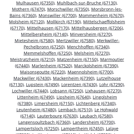
Mulhausen (67350)
,
Muhlbach-sur-Bruche (67130)
,
Mothern (67470)
,
Morschwiller (67350)
,
Morsbronn-les-
Bains (67360)
,
Monswiller (67700)
,
Mommenheim (67670)
,
Molsheim (67120)
,
Mollkirch (67190)
,
Mittelschaeffolsheim
(67170)
,
Mittelhausen (67170)
,
Mittelhausbergen (67206)
,
Mittelbergheim (67140)
,
Minversheim (67270)
,
Mietesheim (67580)
,
Mertzwiller (67580)
,
Merkwiller-
Pechelbronn (67250)
,
Menchhoffen (67340)
,
Memmelshoffen (67250)
,
Melsheim (67270)
,
Meistratzheim (67210)
,
Matzenheim (67150)
,
Marmoutier
(67440)
,
Marlenheim (67520)
,
Marckolsheim (67390)
,
Maisonsgoutte (67220)
,
Maennolsheim (67700)
,
Mackwiller (67430)
,
Mackenheim (67390)
,
Lutzelhouse
(67130)
,
Lupstein (67490)
,
Lorentzen (67430)
,
Lohr (67290)
,
Lochwiller (67440)
,
Lobsann (67250)
,
Lixhausen (67270)
,
Littenheim (67490)
,
Lipsheim (67640)
,
Lingolsheim
(67380)
,
Limersheim (67150)
,
Lichtenberg (67340)
,
Leutenheim (67480)
,
Lembach (67510)
,
Le Hohwald
(67140)
,
Lauterbourg (67630)
,
Laubach (67580)
,
Langensoultzbach (67360)
,
Landersheim (67700)
,
Lampertsloch (67250)
,
Lampertheim (67450)
,
Lalaye