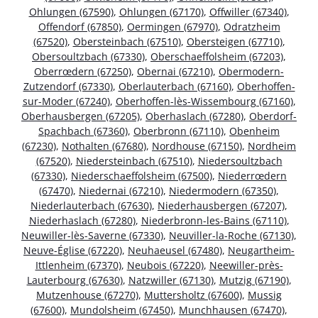
Ohlungen (67590)
,
Ohlungen (67170)
,
Offwiller (67340)
,
Offendorf (67850)
,
Oermingen (67970)
,
Odratzheim
(67520)
,
Obersteinbach (67510)
,
Obersteigen (67710)
,
Obersoultzbach (67330)
,
Oberschaeffolsheim (67203)
,
Oberrœdern (67250)
,
Obernai (67210)
,
Obermodern-
Zutzendorf (67330)
,
Oberlauterbach (67160)
,
Oberhoffen-
sur-Moder (67240)
,
Oberhoffen-lès-Wissembourg (67160)
,
Oberhausbergen (67205)
,
Oberhaslach (67280)
,
Oberdorf-
Spachbach (67360)
,
Oberbronn (67110)
,
Obenheim
(67230)
,
Nothalten (67680)
,
Nordhouse (67150)
,
Nordheim
(67520)
,
Niedersteinbach (67510)
,
Niedersoultzbach
(67330)
,
Niederschaeffolsheim (67500)
,
Niederrœdern
(67470)
,
Niedernai (67210)
,
Niedermodern (67350)
,
Niederlauterbach (67630)
,
Niederhausbergen (67207)
,
Niederhaslach (67280)
,
Niederbronn-les-Bains (67110)
,
Neuwiller-lès-Saverne (67330)
,
Neuviller-la-Roche (67130)
,
Neuve-Église (67220)
,
Neuhaeusel (67480)
,
Neugartheim-
Ittlenheim (67370)
,
Neubois (67220)
,
Neewiller-près-
Lauterbourg (67630)
,
Natzwiller (67130)
,
Mutzig (67190)
,
Mutzenhouse (67270)
,
Muttersholtz (67600)
,
Mussig
(67600)
,
Mundolsheim (67450)
,
Munchhausen (67470)
,