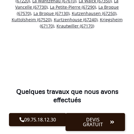
(67220)
,
La Wantzenau (67610)
,
La Walck (67350)
,
La
Vancelle (67730)
,
La Petite-Pierre (67290)
,
La Broque
(67570)
,
La Broque (67130)
,
Kutzenhausen (67250)
,
Kuttolsheim (67520)
,
Kurtzenhouse (67240)
,
Kriegsheim
(67170)
,
Krautwiller (67170)
Quelques travaux que nous avons
effectués
09.75.18.12.30
DEVIS
GRATUIT