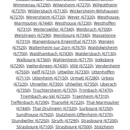
Wimmenau (67290)
,
Wilwisheim (67270)
,
Willgottheim
(67370)
,
Wildersbach (67130)
,
Wickersheim-Wilshausen
(67270)
,
Weyersheim (67720)
,
Weyer (67320)
,
Westhouse-
Marmoutier (67440)
,
Westhouse (67230)
,
Westhoffen
(67310)
,
Weiterswiller (67340)
,
Weitbruch (67500)
,
Weislingen (67290)
,
Weinbourg (67340)
,
Wasselonne
(67310)
,
Wangenbourg-Engenthal (67710)
,
Wangen
(67520)
,
Waltenheim-sur-Zorn (67670)
,
Waldolwisheim
(67700)
,
Waldhambach (67430)
,
Waldersbach (67130)
,
Walbourg (67360)
,
Wahlenheim (67170)
,
Volksberg
(67290)
,
Vœllerdingen (67430)
,
Villé (67220)
,
Vendenheim
(67550)
,
Valff (67210)
,
Uttwiller (67330)
,
Uttenhoffen
(67110)
,
Uttenheim (67150)
,
Urmatt (67280)
,
Urbeis
(67220)
,
Uhrwiller (67350)
,
Uhlwiller (67350)
,
Uberach
(67350)
,
Truchtersheim (67370)
,
Trimbach (67470)
,
Triembach-au-Val (67220)
,
Traenheim (67310)
,
Tieffenbach (67290)
,
Thanvillé (67220)
,
Thal-Marmoutier
(67440)
,
Thal-Drulingen (67320)
,
Surbourg (67250)
,
Sundhouse (67920)
,
Stutzheim-Offenheim (67370)
,
Stundwiller (67250)
,
Struth (67290)
,
Strasbourg (67200)
,
Strasbourg (67100)
,
Strasbourg (67000)
,
Stotzheim