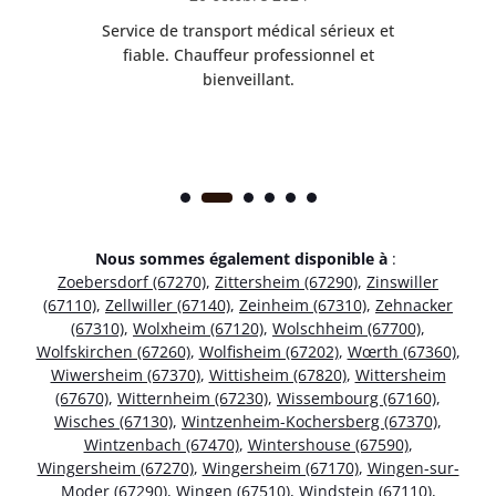
rès
Service de transport médical sérieux et
Po
ice.
fiable. Chauffeur professionnel et
bienveillant.
Nous sommes également disponible à
:
Zoebersdorf (67270)
,
Zittersheim (67290)
,
Zinswiller
(67110)
,
Zellwiller (67140)
,
Zeinheim (67310)
,
Zehnacker
(67310)
,
Wolxheim (67120)
,
Wolschheim (67700)
,
Wolfskirchen (67260)
,
Wolfisheim (67202)
,
Wœrth (67360)
,
Wiwersheim (67370)
,
Wittisheim (67820)
,
Wittersheim
(67670)
,
Witternheim (67230)
,
Wissembourg (67160)
,
Wisches (67130)
,
Wintzenheim-Kochersberg (67370)
,
Wintzenbach (67470)
,
Wintershouse (67590)
,
Wingersheim (67270)
,
Wingersheim (67170)
,
Wingen-sur-
Moder (67290)
,
Wingen (67510)
,
Windstein (67110)
,