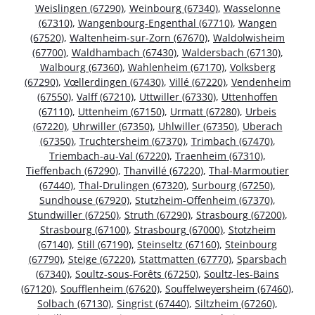
Weislingen (67290)
,
Weinbourg (67340)
,
Wasselonne
(67310)
,
Wangenbourg-Engenthal (67710)
,
Wangen
(67520)
,
Waltenheim-sur-Zorn (67670)
,
Waldolwisheim
(67700)
,
Waldhambach (67430)
,
Waldersbach (67130)
,
Walbourg (67360)
,
Wahlenheim (67170)
,
Volksberg
(67290)
,
Vœllerdingen (67430)
,
Villé (67220)
,
Vendenheim
(67550)
,
Valff (67210)
,
Uttwiller (67330)
,
Uttenhoffen
(67110)
,
Uttenheim (67150)
,
Urmatt (67280)
,
Urbeis
(67220)
,
Uhrwiller (67350)
,
Uhlwiller (67350)
,
Uberach
(67350)
,
Truchtersheim (67370)
,
Trimbach (67470)
,
Triembach-au-Val (67220)
,
Traenheim (67310)
,
Tieffenbach (67290)
,
Thanvillé (67220)
,
Thal-Marmoutier
(67440)
,
Thal-Drulingen (67320)
,
Surbourg (67250)
,
Sundhouse (67920)
,
Stutzheim-Offenheim (67370)
,
Stundwiller (67250)
,
Struth (67290)
,
Strasbourg (67200)
,
Strasbourg (67100)
,
Strasbourg (67000)
,
Stotzheim
(67140)
,
Still (67190)
,
Steinseltz (67160)
,
Steinbourg
(67790)
,
Steige (67220)
,
Stattmatten (67770)
,
Sparsbach
(67340)
,
Soultz-sous-Forêts (67250)
,
Soultz-les-Bains
(67120)
,
Soufflenheim (67620)
,
Souffelweyersheim (67460)
,
Solbach (67130)
,
Singrist (67440)
,
Siltzheim (67260)
,