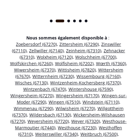
Nous sommes également disponible à
:
Zoebersdorf (67270)
,
Zittersheim (67290)
,
Zinswiller
(67110)
,
Zellwiller (67140)
,
Zeinheim (67310)
,
Zehnacker
(67310)
,
Wolxheim (67120)
,
Wolschheim (67700)
,
Wolfskirchen (67260)
,
Wolfisheim (67202)
,
Wœrth (67360)
,
Wiwersheim (67370)
,
Wittisheim (67820)
,
Wittersheim
(67670)
,
Witternheim (67230)
,
Wissembourg (67160)
,
Wisches (67130)
,
Wintzenheim-Kochersberg (67370)
,
Wintzenbach (67470)
,
Wintershouse (67590)
,
Wingersheim (67270)
,
Wingersheim (67170)
,
Wingen-sur-
Moder (67290)
,
Wingen (67510)
,
Windstein (67110)
,
Wimmenau (67290)
,
Wilwisheim (67270)
,
Willgottheim
(67370)
,
Wildersbach (67130)
,
Wickersheim-Wilshausen
(67270)
,
Weyersheim (67720)
,
Weyer (67320)
,
Westhouse-
Marmoutier (67440)
,
Westhouse (67230)
,
Westhoffen
(67310)
,
Weiterswiller (67340)
,
Weitbruch (67500)
,