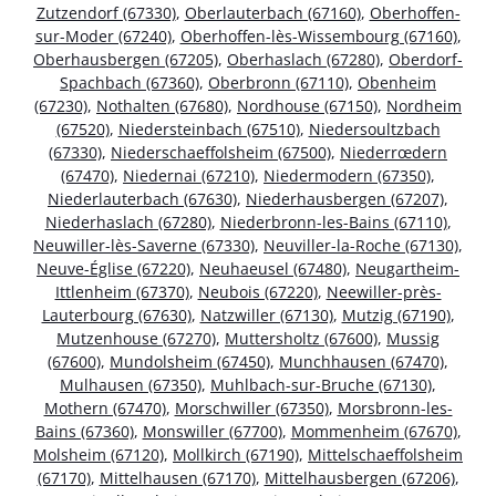
Zutzendorf (67330)
,
Oberlauterbach (67160)
,
Oberhoffen-
sur-Moder (67240)
,
Oberhoffen-lès-Wissembourg (67160)
,
Oberhausbergen (67205)
,
Oberhaslach (67280)
,
Oberdorf-
Spachbach (67360)
,
Oberbronn (67110)
,
Obenheim
(67230)
,
Nothalten (67680)
,
Nordhouse (67150)
,
Nordheim
(67520)
,
Niedersteinbach (67510)
,
Niedersoultzbach
(67330)
,
Niederschaeffolsheim (67500)
,
Niederrœdern
(67470)
,
Niedernai (67210)
,
Niedermodern (67350)
,
Niederlauterbach (67630)
,
Niederhausbergen (67207)
,
Niederhaslach (67280)
,
Niederbronn-les-Bains (67110)
,
Neuwiller-lès-Saverne (67330)
,
Neuviller-la-Roche (67130)
,
Neuve-Église (67220)
,
Neuhaeusel (67480)
,
Neugartheim-
Ittlenheim (67370)
,
Neubois (67220)
,
Neewiller-près-
Lauterbourg (67630)
,
Natzwiller (67130)
,
Mutzig (67190)
,
Mutzenhouse (67270)
,
Muttersholtz (67600)
,
Mussig
(67600)
,
Mundolsheim (67450)
,
Munchhausen (67470)
,
Mulhausen (67350)
,
Muhlbach-sur-Bruche (67130)
,
Mothern (67470)
,
Morschwiller (67350)
,
Morsbronn-les-
Bains (67360)
,
Monswiller (67700)
,
Mommenheim (67670)
,
Molsheim (67120)
,
Mollkirch (67190)
,
Mittelschaeffolsheim
(67170)
,
Mittelhausen (67170)
,
Mittelhausbergen (67206)
,