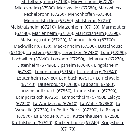
Mittelbergheim (67140)
,
Minversheim (67270)
,
Mietesheim (67580)
,
Mertzwiller (67580)
,
Merkwiller-
Pechelbronn (67250)
,
Menchhoffen (67340)
,
Memmelshoffen (67250)
,
Melsheim (67270)
,
Meistratzheim (67210)
,
Matzenheim (67150)
,
Marmoutier
(67440)
,
Marlenheim (67520)
,
Marckolsheim (67390)
,
Maisonsgoutte (67220)
,
Maennolsheim (67700)
,
Mackwiller (67430)
,
Mackenheim (67390)
,
Lutzelhouse
(67130)
,
Lupstein (67490)
,
Lorentzen (67430)
,
Lohr (67290)
,
Lochwiller (67440)
,
Lobsann (67250)
,
Lixhausen (67270)
,
Littenheim (67490)
,
Lipsheim (67640)
,
Lingolsheim
(67380)
,
Limersheim (67150)
,
Lichtenberg (67340)
,
Leutenheim (67480)
,
Lembach (67510)
,
Le Hohwald
(67140)
,
Lauterbourg (67630)
,
Laubach (67580)
,
Langensoultzbach (67360)
,
Landersheim (67700)
,
Lampertsloch (67250)
,
Lampertheim (67450)
,
Lalaye
(67220)
,
La Wantzenau (67610)
,
La Walck (67350)
,
La
Vancelle (67730)
,
La Petite-Pierre (67290)
,
La Broque
(67570)
,
La Broque (67130)
,
Kutzenhausen (67250)
,
Kuttolsheim (67520)
,
Kurtzenhouse (67240)
,
Kriegsheim
(67170)