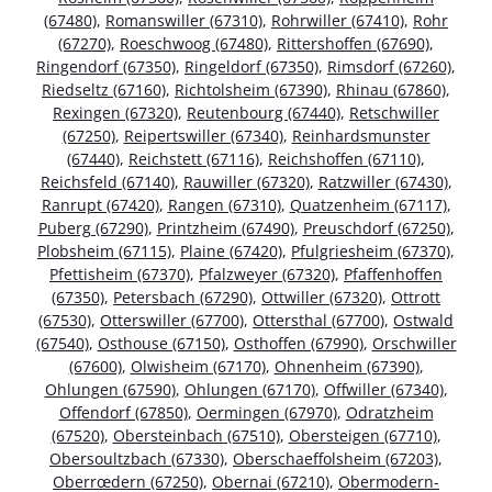
(67480)
,
Romanswiller (67310)
,
Rohrwiller (67410)
,
Rohr
(67270)
,
Roeschwoog (67480)
,
Rittershoffen (67690)
,
Ringendorf (67350)
,
Ringeldorf (67350)
,
Rimsdorf (67260)
,
Riedseltz (67160)
,
Richtolsheim (67390)
,
Rhinau (67860)
,
Rexingen (67320)
,
Reutenbourg (67440)
,
Retschwiller
(67250)
,
Reipertswiller (67340)
,
Reinhardsmunster
(67440)
,
Reichstett (67116)
,
Reichshoffen (67110)
,
Reichsfeld (67140)
,
Rauwiller (67320)
,
Ratzwiller (67430)
,
Ranrupt (67420)
,
Rangen (67310)
,
Quatzenheim (67117)
,
Puberg (67290)
,
Printzheim (67490)
,
Preuschdorf (67250)
,
Plobsheim (67115)
,
Plaine (67420)
,
Pfulgriesheim (67370)
,
Pfettisheim (67370)
,
Pfalzweyer (67320)
,
Pfaffenhoffen
(67350)
,
Petersbach (67290)
,
Ottwiller (67320)
,
Ottrott
(67530)
,
Otterswiller (67700)
,
Ottersthal (67700)
,
Ostwald
(67540)
,
Osthouse (67150)
,
Osthoffen (67990)
,
Orschwiller
(67600)
,
Olwisheim (67170)
,
Ohnenheim (67390)
,
Ohlungen (67590)
,
Ohlungen (67170)
,
Offwiller (67340)
,
Offendorf (67850)
,
Oermingen (67970)
,
Odratzheim
(67520)
,
Obersteinbach (67510)
,
Obersteigen (67710)
,
Obersoultzbach (67330)
,
Oberschaeffolsheim (67203)
,
Oberrœdern (67250)
,
Obernai (67210)
,
Obermodern-