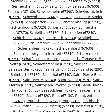
Siewiller (67320)
,
Siegen (67160)
,
Sessenheim (67770)
,
Sermersheim (67230)
,
Seltz (67470)
,
Sélestat (67600)
,
Seebach (67160)
,
Schwobsheim (67390)
,
Schwindratzheim
(67270)
,
Schwenheim (67440)
,
Schweighouse-sur-Moder
(67590)
,
Schopperten (67260)
,
Schœnenbourg (67250)
,
Schœnbourg (67320)
,
Schœnau (67390)
,
Schnersheim
(67370)
,
Schleithal (67160)
,
Schirrhoffen (67240)
,
Schirrhein (67240)
,
Schirmeck (67130)
,
Schiltigheim
(67300)
,
Schillersdorf (67340)
,
Scherwiller (67750)
,
Scherlenheim (67270)
,
Scheibenhard (67630)
,
Scharrachbergheim-Irmstett (67310)
,
Schalkendorf
(67350)
,
Schaffhouse-sur-Zorn (67270)
,
Schaffhouse-près-
Seltz (67470)
,
Schaeffersheim (67150)
,
Saverne (67700)
,
Sarrewerden (67260)
,
Sarre-Union (67260)
,
Sand (67230)
,
Salmbach (67160)
,
Salenthal (67440)
,
Saint-Pierre-Bois
(67220)
,
Saint-Pierre (67140)
,
Saint-Nabor (67530)
,
Saint-
Martin (67220)
,
Saint-Jean-Saverne (67700)
,
Saint-Blaise-
la-Roche (67420)
,
Saessolsheim (67270)
,
Saasenheim
(67390)
,
Saales (67420)
,
Russ (67130)
,
Rountzenheim
(67480)
,
Rottelsheim (67170)
,
Rott (67160)
,
Rothbach
(67340)
,
Rothau (67570)
,
Rosteig (67290)
,
Rossfeld (67230)
,
Rosheim (67560)
,
Rosenwiller (67560)
,
Roppenheim