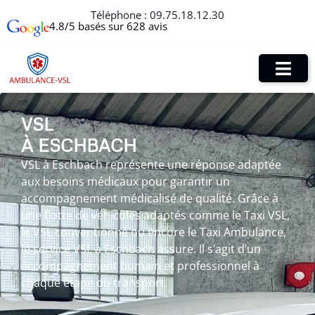
Téléphone :
09.75.18.12.30
4.8/5 basés sur 628 avis
VSL
À ESCHBACH
VSL à Eschbach représente une réponse adaptée
aux besoins médicaux pour garantir un
accompagnement médicalisé de qualité. Grâce à
une flotte de véhicules adaptés comme le Taxi VSL,
le VSL conventionné ou encore le Taxi Ambulance,
le service VSL à Eschbach assure. Il s’agit d’un
accompagnement humain et professionnel à
chaque étape du transport.