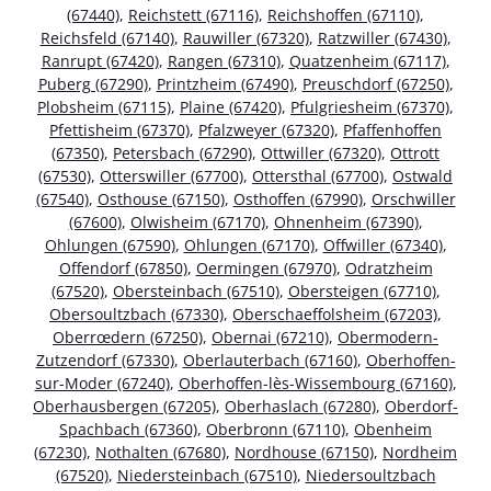
(67440)
,
Reichstett (67116)
,
Reichshoffen (67110)
,
Reichsfeld (67140)
,
Rauwiller (67320)
,
Ratzwiller (67430)
,
Ranrupt (67420)
,
Rangen (67310)
,
Quatzenheim (67117)
,
Puberg (67290)
,
Printzheim (67490)
,
Preuschdorf (67250)
,
Plobsheim (67115)
,
Plaine (67420)
,
Pfulgriesheim (67370)
,
Pfettisheim (67370)
,
Pfalzweyer (67320)
,
Pfaffenhoffen
(67350)
,
Petersbach (67290)
,
Ottwiller (67320)
,
Ottrott
(67530)
,
Otterswiller (67700)
,
Ottersthal (67700)
,
Ostwald
(67540)
,
Osthouse (67150)
,
Osthoffen (67990)
,
Orschwiller
(67600)
,
Olwisheim (67170)
,
Ohnenheim (67390)
,
Ohlungen (67590)
,
Ohlungen (67170)
,
Offwiller (67340)
,
Offendorf (67850)
,
Oermingen (67970)
,
Odratzheim
(67520)
,
Obersteinbach (67510)
,
Obersteigen (67710)
,
Obersoultzbach (67330)
,
Oberschaeffolsheim (67203)
,
Oberrœdern (67250)
,
Obernai (67210)
,
Obermodern-
Zutzendorf (67330)
,
Oberlauterbach (67160)
,
Oberhoffen-
sur-Moder (67240)
,
Oberhoffen-lès-Wissembourg (67160)
,
Oberhausbergen (67205)
,
Oberhaslach (67280)
,
Oberdorf-
Spachbach (67360)
,
Oberbronn (67110)
,
Obenheim
(67230)
,
Nothalten (67680)
,
Nordhouse (67150)
,
Nordheim
(67520)
,
Niedersteinbach (67510)
,
Niedersoultzbach