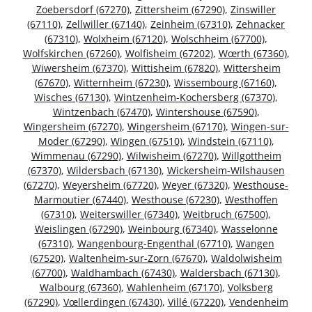
Zoebersdorf (67270)
,
Zittersheim (67290)
,
Zinswiller
(67110)
,
Zellwiller (67140)
,
Zeinheim (67310)
,
Zehnacker
(67310)
,
Wolxheim (67120)
,
Wolschheim (67700)
,
Wolfskirchen (67260)
,
Wolfisheim (67202)
,
Wœrth (67360)
,
Wiwersheim (67370)
,
Wittisheim (67820)
,
Wittersheim
(67670)
,
Witternheim (67230)
,
Wissembourg (67160)
,
Wisches (67130)
,
Wintzenheim-Kochersberg (67370)
,
Wintzenbach (67470)
,
Wintershouse (67590)
,
Wingersheim (67270)
,
Wingersheim (67170)
,
Wingen-sur-
Moder (67290)
,
Wingen (67510)
,
Windstein (67110)
,
Wimmenau (67290)
,
Wilwisheim (67270)
,
Willgottheim
(67370)
,
Wildersbach (67130)
,
Wickersheim-Wilshausen
(67270)
,
Weyersheim (67720)
,
Weyer (67320)
,
Westhouse-
Marmoutier (67440)
,
Westhouse (67230)
,
Westhoffen
(67310)
,
Weiterswiller (67340)
,
Weitbruch (67500)
,
Weislingen (67290)
,
Weinbourg (67340)
,
Wasselonne
(67310)
,
Wangenbourg-Engenthal (67710)
,
Wangen
(67520)
,
Waltenheim-sur-Zorn (67670)
,
Waldolwisheim
(67700)
,
Waldhambach (67430)
,
Waldersbach (67130)
,
Walbourg (67360)
,
Wahlenheim (67170)
,
Volksberg
(67290)
,
Vœllerdingen (67430)
,
Villé (67220)
,
Vendenheim