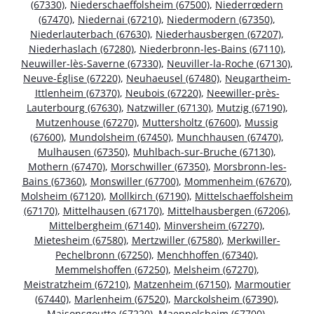
(67330)
,
Niederschaeffolsheim (67500)
,
Niederrœdern
(67470)
,
Niedernai (67210)
,
Niedermodern (67350)
,
Niederlauterbach (67630)
,
Niederhausbergen (67207)
,
Niederhaslach (67280)
,
Niederbronn-les-Bains (67110)
,
Neuwiller-lès-Saverne (67330)
,
Neuviller-la-Roche (67130)
,
Neuve-Église (67220)
,
Neuhaeusel (67480)
,
Neugartheim-
Ittlenheim (67370)
,
Neubois (67220)
,
Neewiller-près-
Lauterbourg (67630)
,
Natzwiller (67130)
,
Mutzig (67190)
,
Mutzenhouse (67270)
,
Muttersholtz (67600)
,
Mussig
(67600)
,
Mundolsheim (67450)
,
Munchhausen (67470)
,
Mulhausen (67350)
,
Muhlbach-sur-Bruche (67130)
,
Mothern (67470)
,
Morschwiller (67350)
,
Morsbronn-les-
Bains (67360)
,
Monswiller (67700)
,
Mommenheim (67670)
,
Molsheim (67120)
,
Mollkirch (67190)
,
Mittelschaeffolsheim
(67170)
,
Mittelhausen (67170)
,
Mittelhausbergen (67206)
,
Mittelbergheim (67140)
,
Minversheim (67270)
,
Mietesheim (67580)
,
Mertzwiller (67580)
,
Merkwiller-
Pechelbronn (67250)
,
Menchhoffen (67340)
,
Memmelshoffen (67250)
,
Melsheim (67270)
,
Meistratzheim (67210)
,
Matzenheim (67150)
,
Marmoutier
(67440)
,
Marlenheim (67520)
,
Marckolsheim (67390)
,
Maisonsgoutte (67220)
,
Maennolsheim (67700)
,