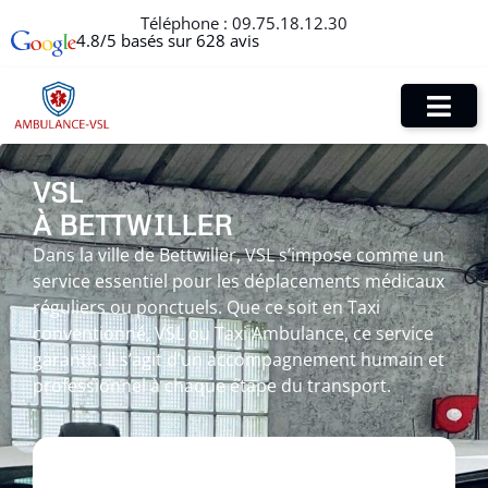
Téléphone :
09.75.18.12.30
4.8/5 basés sur 628 avis
VSL
À BETTWILLER
Dans la ville de Bettwiller, VSL s’impose comme un
service essentiel pour les déplacements médicaux
réguliers ou ponctuels. Que ce soit en Taxi
conventionné, VSL ou Taxi Ambulance, ce service
garantit. Il s’agit d’un accompagnement humain et
professionnel à chaque étape du transport.