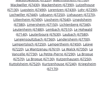
Mackwiller (67430)
,
Mackenheim (67390)
,
Lutzelhouse
(67130)
,
Lupstein (67490)
,
Lorentzen (67430)
,
Lohr (67290)
,
Lochwiller (67440)
,
Lobsann (67250)
,
Lixhausen (67270)
,
Littenheim (67490)
,
Lipsheim (67640)
,
Lingolsheim
(67380)
,
Limersheim (67150)
,
Lichtenberg (67340)
,
Leutenheim (67480)
,
Lembach (67510)
,
Le Hohwald
(67140)
,
Lauterbourg (67630)
,
Laubach (67580)
,
Langensoultzbach (67360)
,
Landersheim (67700)
,
Lampertsloch (67250)
,
Lampertheim (67450)
,
Lalaye
(67220)
,
La Wantzenau (67610)
,
La Walck (67350)
,
La
Vancelle (67730)
,
La Petite-Pierre (67290)
,
La Broque
(67570)
,
La Broque (67130)
,
Kutzenhausen (67250)
,
Kuttolsheim (67520)
,
Kurtzenhouse (67240)
,
Kriegsheim
(67170)