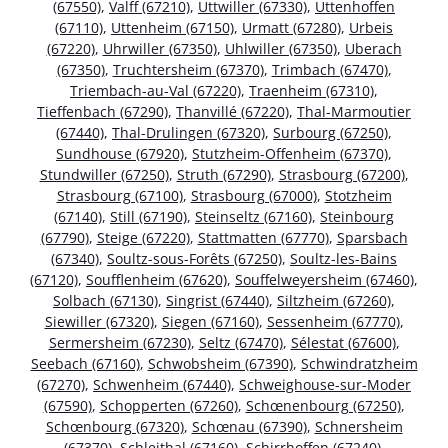
(67550)
,
Valff (67210)
,
Uttwiller (67330)
,
Uttenhoffen
(67110)
,
Uttenheim (67150)
,
Urmatt (67280)
,
Urbeis
(67220)
,
Uhrwiller (67350)
,
Uhlwiller (67350)
,
Uberach
(67350)
,
Truchtersheim (67370)
,
Trimbach (67470)
,
Triembach-au-Val (67220)
,
Traenheim (67310)
,
Tieffenbach (67290)
,
Thanvillé (67220)
,
Thal-Marmoutier
(67440)
,
Thal-Drulingen (67320)
,
Surbourg (67250)
,
Sundhouse (67920)
,
Stutzheim-Offenheim (67370)
,
Stundwiller (67250)
,
Struth (67290)
,
Strasbourg (67200)
,
Strasbourg (67100)
,
Strasbourg (67000)
,
Stotzheim
(67140)
,
Still (67190)
,
Steinseltz (67160)
,
Steinbourg
(67790)
,
Steige (67220)
,
Stattmatten (67770)
,
Sparsbach
(67340)
,
Soultz-sous-Forêts (67250)
,
Soultz-les-Bains
(67120)
,
Soufflenheim (67620)
,
Souffelweyersheim (67460)
,
Solbach (67130)
,
Singrist (67440)
,
Siltzheim (67260)
,
Siewiller (67320)
,
Siegen (67160)
,
Sessenheim (67770)
,
Sermersheim (67230)
,
Seltz (67470)
,
Sélestat (67600)
,
Seebach (67160)
,
Schwobsheim (67390)
,
Schwindratzheim
(67270)
,
Schwenheim (67440)
,
Schweighouse-sur-Moder
(67590)
,
Schopperten (67260)
,
Schœnenbourg (67250)
,
Schœnbourg (67320)
,
Schœnau (67390)
,
Schnersheim
(67370)
,
Schleithal (67160)
,
Schirrhoffen (67240)
,