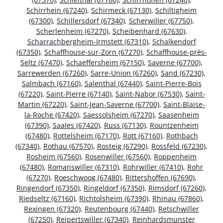
Schirrhein (67240)
,
Schirmeck (67130)
,
Schiltigheim
(67300)
,
Schillersdorf (67340)
,
Scherwiller (67750)
,
Scherlenheim (67270)
,
Scheibenhard (67630)
,
Scharrachbergheim-Irmstett (67310)
,
Schalkendorf
(67350)
,
Schaffhouse-sur-Zorn (67270)
,
Schaffhouse-près-
Seltz (67470)
,
Schaeffersheim (67150)
,
Saverne (67700)
,
Sarrewerden (67260)
,
Sarre-Union (67260)
,
Sand (67230)
,
Salmbach (67160)
,
Salenthal (67440)
,
Saint-Pierre-Bois
(67220)
,
Saint-Pierre (67140)
,
Saint-Nabor (67530)
,
Saint-
Martin (67220)
,
Saint-Jean-Saverne (67700)
,
Saint-Blaise-
la-Roche (67420)
,
Saessolsheim (67270)
,
Saasenheim
(67390)
,
Saales (67420)
,
Russ (67130)
,
Rountzenheim
(67480)
,
Rottelsheim (67170)
,
Rott (67160)
,
Rothbach
(67340)
,
Rothau (67570)
,
Rosteig (67290)
,
Rossfeld (67230)
,
Rosheim (67560)
,
Rosenwiller (67560)
,
Roppenheim
(67480)
,
Romanswiller (67310)
,
Rohrwiller (67410)
,
Rohr
(67270)
,
Roeschwoog (67480)
,
Rittershoffen (67690)
,
Ringendorf (67350)
,
Ringeldorf (67350)
,
Rimsdorf (67260)
,
Riedseltz (67160)
,
Richtolsheim (67390)
,
Rhinau (67860)
,
Rexingen (67320)
,
Reutenbourg (67440)
,
Retschwiller
(67250)
,
Reipertswiller (67340)
,
Reinhardsmunster