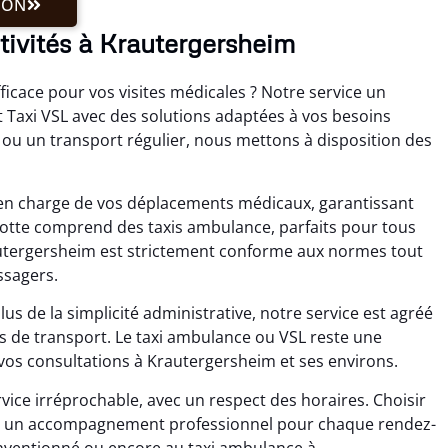
ION
ctivités à Krautergersheim
icace pour vos visites médicales ? Notre service un
axi VSL avec des solutions adaptées à vos besoins
e ou un transport régulier, nous mettons à disposition des
se en charge de vos déplacements médicaux, garantissant
 flotte comprend des taxis ambulance, parfaits pour tous
utergersheim est strictement conforme aux normes tout
ssagers.
us de la simplicité administrative, notre service est agréé
ûts de transport. Le taxi ambulance ou VSL reste une
 vos consultations à Krautergersheim et ses environs.
rvice irréprochable, avec un respect des horaires. Choisir
our un accompagnement professionnel pour chaque rendez-
conventionné ou encore au taxi ambulance à