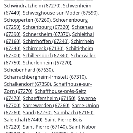
Schwindratzheim (67270)
,
Schwenheim
(67440)
,
Schweighouse-sur-Moder (67590)
,
Schopperten (67260)
,
Schœnenbourg
(67250)
,
Schœnbourg (67320)
,
Schœnau
(67390)
,
Schnersheim (67370)
,
Schleithal
(67160)
,
Schirrhoffen (67240)
,
Schirrhein
(67240)
,
Schirmeck (67130)
,
Schiltigheim
(67300)
,
Schillersdorf (67340)
,
Scherwiller
(67750)
,
Scherlenheim (67270)
,
Scheibenhard (67630)
,
Scharrachbergheim-Irmstett (67310)
,
Schalkendorf (67350)
,
Schaffhouse-sur-
Zorn (67270)
,
Schaffhouse-près-Seltz
(67470)
,
Schaeffersheim (67150)
,
Saverne
(67700)
,
Sarrewerden (67260)
,
Sarre-Union
(67260)
,
Sand (67230)
,
Salmbach (67160)
,
Salenthal (67440)
,
Saint-Pierre-Bois
(67220)
,
Saint-Pierre (67140)
,
Saint-Nabor