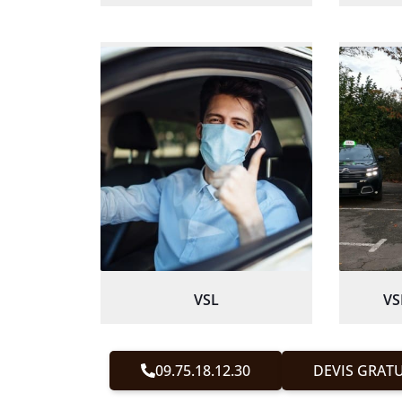
VSL
VS
09.75.18.12.30
DEVIS GRATU