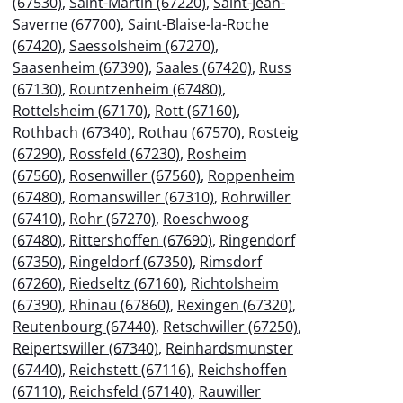
(67530)
,
Saint-Martin (67220)
,
Saint-Jean-
Saverne (67700)
,
Saint-Blaise-la-Roche
(67420)
,
Saessolsheim (67270)
,
Saasenheim (67390)
,
Saales (67420)
,
Russ
(67130)
,
Rountzenheim (67480)
,
Rottelsheim (67170)
,
Rott (67160)
,
Rothbach (67340)
,
Rothau (67570)
,
Rosteig
(67290)
,
Rossfeld (67230)
,
Rosheim
(67560)
,
Rosenwiller (67560)
,
Roppenheim
(67480)
,
Romanswiller (67310)
,
Rohrwiller
(67410)
,
Rohr (67270)
,
Roeschwoog
(67480)
,
Rittershoffen (67690)
,
Ringendorf
(67350)
,
Ringeldorf (67350)
,
Rimsdorf
(67260)
,
Riedseltz (67160)
,
Richtolsheim
(67390)
,
Rhinau (67860)
,
Rexingen (67320)
,
Reutenbourg (67440)
,
Retschwiller (67250)
,
Reipertswiller (67340)
,
Reinhardsmunster
(67440)
,
Reichstett (67116)
,
Reichshoffen
(67110)
,
Reichsfeld (67140)
,
Rauwiller