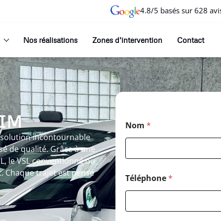
4.8/5 basés sur 628 avi
Nos réalisations
Zones d’intervention
Contact
IM
Nom
*
 solution incontournable
é de qualité. Grâce à une
SL, le VSL conventionné ou
t. Chaque trajet est pensé
Téléphone
*