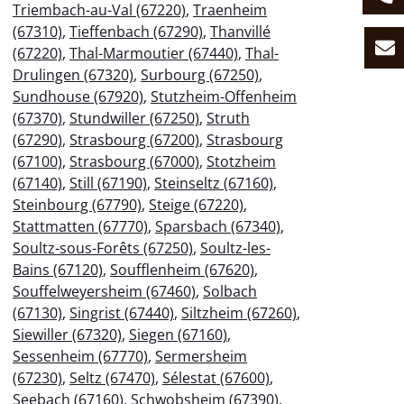
Triembach-au-Val (67220)
,
Traenheim
(67310)
,
Tieffenbach (67290)
,
Thanvillé
(67220)
,
Thal-Marmoutier (67440)
,
Thal-
Drulingen (67320)
,
Surbourg (67250)
,
Sundhouse (67920)
,
Stutzheim-Offenheim
(67370)
,
Stundwiller (67250)
,
Struth
(67290)
,
Strasbourg (67200)
,
Strasbourg
(67100)
,
Strasbourg (67000)
,
Stotzheim
(67140)
,
Still (67190)
,
Steinseltz (67160)
,
Steinbourg (67790)
,
Steige (67220)
,
Stattmatten (67770)
,
Sparsbach (67340)
,
Soultz-sous-Forêts (67250)
,
Soultz-les-
Bains (67120)
,
Soufflenheim (67620)
,
Souffelweyersheim (67460)
,
Solbach
(67130)
,
Singrist (67440)
,
Siltzheim (67260)
,
Siewiller (67320)
,
Siegen (67160)
,
Sessenheim (67770)
,
Sermersheim
(67230)
,
Seltz (67470)
,
Sélestat (67600)
,
Seebach (67160)
,
Schwobsheim (67390)
,