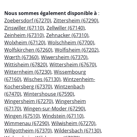
Nous sommes également disponible à
:
Zoebersdorf (67270)
,
Zittersheim (67290)
,
Zinswiller (67110)
,
Zellwiller (67140)
,
Zeinheim (67310)
,
Zehnacker (67310)
,
Wolxheim (67120)
,
Wolschheim (67700)
,
Wolfskirchen (67260)
,
Wolfisheim (67202)
,
Wœrth (67360)
,
Wiwersheim (67370)
,
Wittisheim (67820)
,
Wittersheim (67670)
,
Witternheim (67230)
,
Wissembourg
(67160)
,
Wisches (67130)
,
Wintzenheim-
Kochersberg (67370)
,
Wintzenbach
(67470)
,
Wintershouse (67590)
,
Wingersheim (67270)
,
Wingersheim
(67170)
,
Wingen-sur-Moder (67290)
,
Wingen (67510)
,
Windstein (67110)
,
Wimmenau (67290)
,
Wilwisheim (67270)
,
Willgottheim (67370)
,
Wildersbach (67130)
,