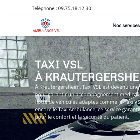
Téléphone :
09.75.18.12.30
Nos services
TAXI VSL
À KRAUTERGERSHE
À Krautergersheim, Taxi VSL est devenu une
pour garantir un accompagnement médicalis
flotte de véhicules adaptés comme le Taxi V
encore le Taxi Ambulance, ce service garanti
pour le confort et la sécurité du patient.