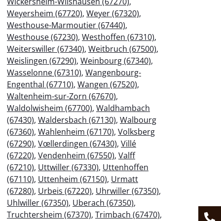
Wickersheim-Wilshausen (67270)
,
Weyersheim (67720)
,
Weyer (67320)
,
Westhouse-Marmoutier (67440)
,
Westhouse (67230)
,
Westhoffen (67310)
,
Weiterswiller (67340)
,
Weitbruch (67500)
,
Weislingen (67290)
,
Weinbourg (67340)
,
Wasselonne (67310)
,
Wangenbourg-
Engenthal (67710)
,
Wangen (67520)
,
Waltenheim-sur-Zorn (67670)
,
Waldolwisheim (67700)
,
Waldhambach
(67430)
,
Waldersbach (67130)
,
Walbourg
(67360)
,
Wahlenheim (67170)
,
Volksberg
(67290)
,
Vœllerdingen (67430)
,
Villé
(67220)
,
Vendenheim (67550)
,
Valff
(67210)
,
Uttwiller (67330)
,
Uttenhoffen
(67110)
,
Uttenheim (67150)
,
Urmatt
(67280)
,
Urbeis (67220)
,
Uhrwiller (67350)
,
Uhlwiller (67350)
,
Uberach (67350)
,
Truchtersheim (67370)
,
Trimbach (67470)
,