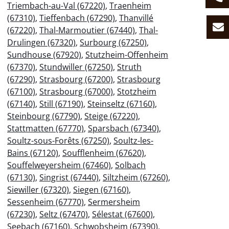
Triembach-au-Val (67220)
,
Traenheim
(67310)
,
Tieffenbach (67290)
,
Thanvillé
(67220)
,
Thal-Marmoutier (67440)
,
Thal-
Drulingen (67320)
,
Surbourg (67250)
,
Sundhouse (67920)
,
Stutzheim-Offenheim
(67370)
,
Stundwiller (67250)
,
Struth
(67290)
,
Strasbourg (67200)
,
Strasbourg
(67100)
,
Strasbourg (67000)
,
Stotzheim
(67140)
,
Still (67190)
,
Steinseltz (67160)
,
Steinbourg (67790)
,
Steige (67220)
,
Stattmatten (67770)
,
Sparsbach (67340)
,
Soultz-sous-Forêts (67250)
,
Soultz-les-
Bains (67120)
,
Soufflenheim (67620)
,
Souffelweyersheim (67460)
,
Solbach
(67130)
,
Singrist (67440)
,
Siltzheim (67260)
,
Siewiller (67320)
,
Siegen (67160)
,
Sessenheim (67770)
,
Sermersheim
(67230)
,
Seltz (67470)
,
Sélestat (67600)
,
Seebach (67160)
,
Schwobsheim (67390)
,