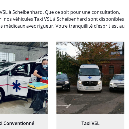
VSL à Scheibenhard. Que ce soit pour une consultation,
r, nos véhicules Taxi VSL à Scheibenhard sont disponibles
 médicaux avec rigueur. Votre tranquillité d’esprit est au
ud Deschamps
Jérémy Ferrand
0 janvier 2025
8 septembre 2024
tisfait du transport,
Transport ponctuel et
s’est bien déroulé.
personnel très attentionné.
feur à l’écoute et
Très satisfait du service.
patient.
xi Conventionné
Taxi VSL