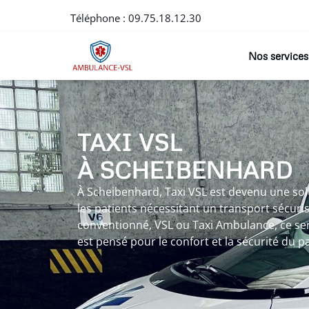
Téléphone :
09.75.18.12.30
Nos services
TAXI VSL
À SCHEIBENHARD
À Scheibenhard, Taxi VSL est devenu une so
les patients nécessitant un transport sécuris
conventionné, VSL ou Taxi Ambulance, ce ser
est pensé pour le confort et la sécurité du pa