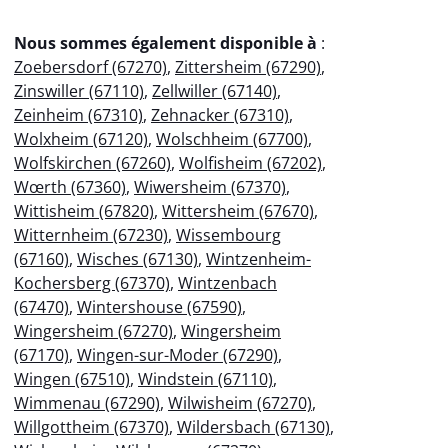
Nous sommes également disponible à
:
Zoebersdorf (67270)
,
Zittersheim (67290)
,
Zinswiller (67110)
,
Zellwiller (67140)
,
Zeinheim (67310)
,
Zehnacker (67310)
,
Wolxheim (67120)
,
Wolschheim (67700)
,
Wolfskirchen (67260)
,
Wolfisheim (67202)
,
Wœrth (67360)
,
Wiwersheim (67370)
,
Wittisheim (67820)
,
Wittersheim (67670)
,
Witternheim (67230)
,
Wissembourg
(67160)
,
Wisches (67130)
,
Wintzenheim-
Kochersberg (67370)
,
Wintzenbach
(67470)
,
Wintershouse (67590)
,
Wingersheim (67270)
,
Wingersheim
(67170)
,
Wingen-sur-Moder (67290)
,
Wingen (67510)
,
Windstein (67110)
,
Wimmenau (67290)
,
Wilwisheim (67270)
,
Willgottheim (67370)
,
Wildersbach (67130)
,