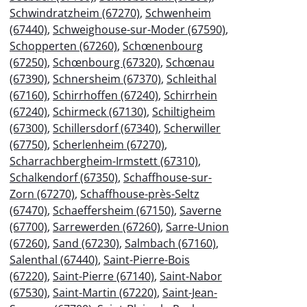
Schwindratzheim (67270)
,
Schwenheim
(67440)
,
Schweighouse-sur-Moder (67590)
,
Schopperten (67260)
,
Schœnenbourg
(67250)
,
Schœnbourg (67320)
,
Schœnau
(67390)
,
Schnersheim (67370)
,
Schleithal
(67160)
,
Schirrhoffen (67240)
,
Schirrhein
(67240)
,
Schirmeck (67130)
,
Schiltigheim
(67300)
,
Schillersdorf (67340)
,
Scherwiller
(67750)
,
Scherlenheim (67270)
,
Scharrachbergheim-Irmstett (67310)
,
Schalkendorf (67350)
,
Schaffhouse-sur-
Zorn (67270)
,
Schaffhouse-près-Seltz
(67470)
,
Schaeffersheim (67150)
,
Saverne
(67700)
,
Sarrewerden (67260)
,
Sarre-Union
(67260)
,
Sand (67230)
,
Salmbach (67160)
,
Salenthal (67440)
,
Saint-Pierre-Bois
(67220)
,
Saint-Pierre (67140)
,
Saint-Nabor
(67530)
,
Saint-Martin (67220)
,
Saint-Jean-