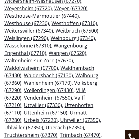
Wickersheim-Wilshausen (67270)
,
Weyersheim (67720)
,
Weyer (67320)
,
Westhouse-Marmoutier (67440)
,
Westhouse (67230)
,
Westhoffen (67310)
,
Weiterswiller (67340)
,
Weitbruch (67500)
,
Weislingen (67290)
,
Weinbourg (67340)
,
Wasselonne (67310)
,
Wangenbourg-
Engenthal (67710)
,
Wangen (67520)
,
Waltenheim-sur-Zorn (67670)
,
Waldolwisheim (67700)
,
Waldhambach
(67430)
,
Waldersbach (67130)
,
Walbourg
(67360)
,
Wahlenheim (67170)
,
Volksberg
(67290)
,
Vœllerdingen (67430)
,
Villé
(67220)
,
Vendenheim (67550)
,
Valff
(67210)
,
Uttwiller (67330)
,
Uttenhoffen
(67110)
,
Uttenheim (67150)
,
Urmatt
(67280)
,
Urbeis (67220)
,
Uhrwiller (67350)
,
Uhlwiller (67350)
,
Uberach (67350)
,
Truchtersheim (67370)
,
Trimbach (67470)
,