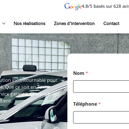
4.8/5 basés sur 628 avi
Nos réalisations
Zones d’intervention
Contact
Nom
*
lution incontournable pour
é. Que ce soit en Taxi
vice garantit. Chaque trajet
tient.
Téléphone
*