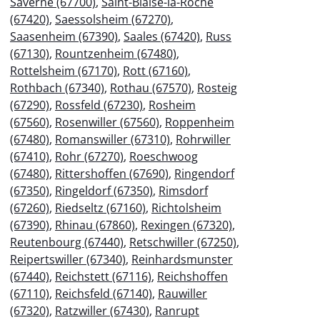
Saverne (67700)
,
Saint-Blaise-la-Roche
(67420)
,
Saessolsheim (67270)
,
Saasenheim (67390)
,
Saales (67420)
,
Russ
(67130)
,
Rountzenheim (67480)
,
Rottelsheim (67170)
,
Rott (67160)
,
Rothbach (67340)
,
Rothau (67570)
,
Rosteig
(67290)
,
Rossfeld (67230)
,
Rosheim
(67560)
,
Rosenwiller (67560)
,
Roppenheim
(67480)
,
Romanswiller (67310)
,
Rohrwiller
(67410)
,
Rohr (67270)
,
Roeschwoog
(67480)
,
Rittershoffen (67690)
,
Ringendorf
(67350)
,
Ringeldorf (67350)
,
Rimsdorf
(67260)
,
Riedseltz (67160)
,
Richtolsheim
(67390)
,
Rhinau (67860)
,
Rexingen (67320)
,
Reutenbourg (67440)
,
Retschwiller (67250)
,
Reipertswiller (67340)
,
Reinhardsmunster
(67440)
,
Reichstett (67116)
,
Reichshoffen
(67110)
,
Reichsfeld (67140)
,
Rauwiller
(67320)
,
Ratzwiller (67430)
,
Ranrupt