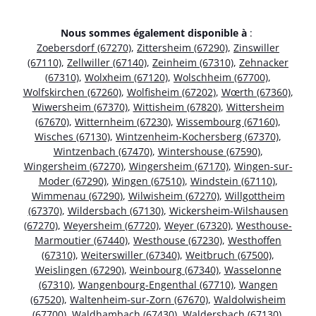
Nous sommes également disponible à
:
Zoebersdorf (67270)
,
Zittersheim (67290)
,
Zinswiller
(67110)
,
Zellwiller (67140)
,
Zeinheim (67310)
,
Zehnacker
(67310)
,
Wolxheim (67120)
,
Wolschheim (67700)
,
Wolfskirchen (67260)
,
Wolfisheim (67202)
,
Wœrth (67360)
,
Wiwersheim (67370)
,
Wittisheim (67820)
,
Wittersheim
(67670)
,
Witternheim (67230)
,
Wissembourg (67160)
,
Wisches (67130)
,
Wintzenheim-Kochersberg (67370)
,
Wintzenbach (67470)
,
Wintershouse (67590)
,
Wingersheim (67270)
,
Wingersheim (67170)
,
Wingen-sur-
Moder (67290)
,
Wingen (67510)
,
Windstein (67110)
,
Wimmenau (67290)
,
Wilwisheim (67270)
,
Willgottheim
(67370)
,
Wildersbach (67130)
,
Wickersheim-Wilshausen
(67270)
,
Weyersheim (67720)
,
Weyer (67320)
,
Westhouse-
Marmoutier (67440)
,
Westhouse (67230)
,
Westhoffen
(67310)
,
Weiterswiller (67340)
,
Weitbruch (67500)
,
Weislingen (67290)
,
Weinbourg (67340)
,
Wasselonne
(67310)
,
Wangenbourg-Engenthal (67710)
,
Wangen
(67520)
,
Waltenheim-sur-Zorn (67670)
,
Waldolwisheim
(67700)
,
Waldhambach (67430)
,
Waldersbach (67130)
,