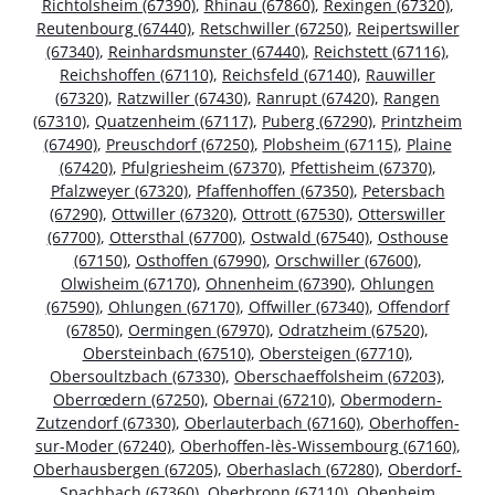
Richtolsheim (67390)
,
Rhinau (67860)
,
Rexingen (67320)
,
Reutenbourg (67440)
,
Retschwiller (67250)
,
Reipertswiller
(67340)
,
Reinhardsmunster (67440)
,
Reichstett (67116)
,
Reichshoffen (67110)
,
Reichsfeld (67140)
,
Rauwiller
(67320)
,
Ratzwiller (67430)
,
Ranrupt (67420)
,
Rangen
(67310)
,
Quatzenheim (67117)
,
Puberg (67290)
,
Printzheim
(67490)
,
Preuschdorf (67250)
,
Plobsheim (67115)
,
Plaine
(67420)
,
Pfulgriesheim (67370)
,
Pfettisheim (67370)
,
Pfalzweyer (67320)
,
Pfaffenhoffen (67350)
,
Petersbach
(67290)
,
Ottwiller (67320)
,
Ottrott (67530)
,
Otterswiller
(67700)
,
Ottersthal (67700)
,
Ostwald (67540)
,
Osthouse
(67150)
,
Osthoffen (67990)
,
Orschwiller (67600)
,
Olwisheim (67170)
,
Ohnenheim (67390)
,
Ohlungen
(67590)
,
Ohlungen (67170)
,
Offwiller (67340)
,
Offendorf
(67850)
,
Oermingen (67970)
,
Odratzheim (67520)
,
Obersteinbach (67510)
,
Obersteigen (67710)
,
Obersoultzbach (67330)
,
Oberschaeffolsheim (67203)
,
Oberrœdern (67250)
,
Obernai (67210)
,
Obermodern-
Zutzendorf (67330)
,
Oberlauterbach (67160)
,
Oberhoffen-
sur-Moder (67240)
,
Oberhoffen-lès-Wissembourg (67160)
,
Oberhausbergen (67205)
,
Oberhaslach (67280)
,
Oberdorf-
Spachbach (67360)
,
Oberbronn (67110)
,
Obenheim