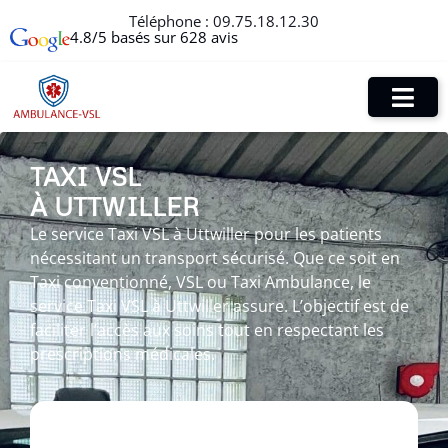
Téléphone :
09.75.18.12.30
4.8/5 basés sur 628 avis
TAXI VSL
À UTTWILLER
Le service Taxi VSL à Uttwiller pour les patients
nécessitant un transport sécurisé. Que ce soit en
Taxi conventionné, VSL ou Taxi Ambulance, le
service Taxi VSL à Uttwiller assure. L’objectif est de
faciliter l’accès aux soins tout en respectant les
prescriptions médicales.