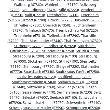
Walbourg (67360)
,
Wahlenheim (67170)
,
Volksberg
(67290)
,
Vœllerdingen (67430)
,
Villé (67220)
,
Vendenheim
(67550)
,
Valff (67210)
,
Uttenhoffen (67110)
,
Uttenheim
(67150)
,
Urmatt (67280)
,
Urbeis (67220)
,
Uhrwiller (67350)
,
Uhlwiller (67350)
,
Uberach (67350)
,
Truchtersheim
(67370)
,
Trimbach (67470)
,
Triembach-au-Val (67220)
,
Traenheim (67310)
,
Tieffenbach (67290)
,
Thanvillé
(67220)
,
Thal-Marmoutier (67440)
,
Thal-Drulingen (67320)
,
Surbourg (67250)
,
Sundhouse (67920)
,
Stutzheim-
Offenheim (67370)
,
Stundwiller (67250)
,
Struth (67290)
,
Strasbourg (67200)
,
Strasbourg (67100)
,
Strasbourg
(67000)
,
Stotzheim (67140)
,
Still (67190)
,
Steinseltz
(67160)
,
Steinbourg (67790)
,
Steige (67220)
,
Stattmatten
(67770)
,
Sparsbach (67340)
,
Soultz-sous-Forêts (67250)
,
Soultz-les-Bains (67120)
,
Soufflenheim (67620)
,
Souffelweyersheim (67460)
,
Solbach (67130)
,
Singrist
(67440)
,
Siltzheim (67260)
,
Siewiller (67320)
,
Siegen
(67160)
,
Sessenheim (67770)
,
Sermersheim (67230)
,
Seltz
(67470)
,
Sélestat (67600)
,
Seebach (67160)
,
Schwobsheim
(67390)
,
Schwindratzheim (67270)
,
Schwenheim (67440)
,
Schweighouse-sur-Moder (67590)
,
Schopperten (67260)
,