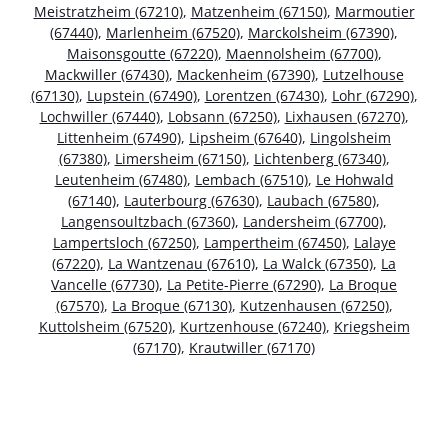
Meistratzheim (67210)
,
Matzenheim (67150)
,
Marmoutier
(67440)
,
Marlenheim (67520)
,
Marckolsheim (67390)
,
Maisonsgoutte (67220)
,
Maennolsheim (67700)
,
Mackwiller (67430)
,
Mackenheim (67390)
,
Lutzelhouse
(67130)
,
Lupstein (67490)
,
Lorentzen (67430)
,
Lohr (67290)
,
Lochwiller (67440)
,
Lobsann (67250)
,
Lixhausen (67270)
,
Littenheim (67490)
,
Lipsheim (67640)
,
Lingolsheim
(67380)
,
Limersheim (67150)
,
Lichtenberg (67340)
,
Leutenheim (67480)
,
Lembach (67510)
,
Le Hohwald
(67140)
,
Lauterbourg (67630)
,
Laubach (67580)
,
Langensoultzbach (67360)
,
Landersheim (67700)
,
Lampertsloch (67250)
,
Lampertheim (67450)
,
Lalaye
(67220)
,
La Wantzenau (67610)
,
La Walck (67350)
,
La
Vancelle (67730)
,
La Petite-Pierre (67290)
,
La Broque
(67570)
,
La Broque (67130)
,
Kutzenhausen (67250)
,
Kuttolsheim (67520)
,
Kurtzenhouse (67240)
,
Kriegsheim
(67170)
,
Krautwiller (67170)