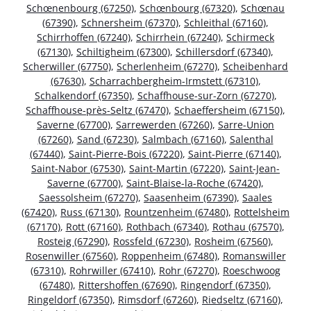
Schœnenbourg (67250)
,
Schœnbourg (67320)
,
Schœnau
(67390)
,
Schnersheim (67370)
,
Schleithal (67160)
,
Schirrhoffen (67240)
,
Schirrhein (67240)
,
Schirmeck
(67130)
,
Schiltigheim (67300)
,
Schillersdorf (67340)
,
Scherwiller (67750)
,
Scherlenheim (67270)
,
Scheibenhard
(67630)
,
Scharrachbergheim-Irmstett (67310)
,
Schalkendorf (67350)
,
Schaffhouse-sur-Zorn (67270)
,
Schaffhouse-près-Seltz (67470)
,
Schaeffersheim (67150)
,
Saverne (67700)
,
Sarrewerden (67260)
,
Sarre-Union
(67260)
,
Sand (67230)
,
Salmbach (67160)
,
Salenthal
(67440)
,
Saint-Pierre-Bois (67220)
,
Saint-Pierre (67140)
,
Saint-Nabor (67530)
,
Saint-Martin (67220)
,
Saint-Jean-
Saverne (67700)
,
Saint-Blaise-la-Roche (67420)
,
Saessolsheim (67270)
,
Saasenheim (67390)
,
Saales
(67420)
,
Russ (67130)
,
Rountzenheim (67480)
,
Rottelsheim
(67170)
,
Rott (67160)
,
Rothbach (67340)
,
Rothau (67570)
,
Rosteig (67290)
,
Rossfeld (67230)
,
Rosheim (67560)
,
Rosenwiller (67560)
,
Roppenheim (67480)
,
Romanswiller
(67310)
,
Rohrwiller (67410)
,
Rohr (67270)
,
Roeschwoog
(67480)
,
Rittershoffen (67690)
,
Ringendorf (67350)
,
Ringeldorf (67350)
,
Rimsdorf (67260)
,
Riedseltz (67160)
,