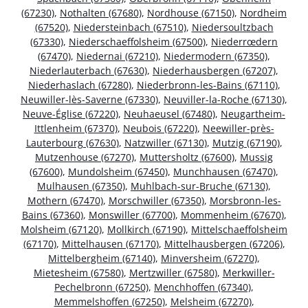
(67230)
,
Nothalten (67680)
,
Nordhouse (67150)
,
Nordheim
(67520)
,
Niedersteinbach (67510)
,
Niedersoultzbach
(67330)
,
Niederschaeffolsheim (67500)
,
Niederrœdern
(67470)
,
Niedernai (67210)
,
Niedermodern (67350)
,
Niederlauterbach (67630)
,
Niederhausbergen (67207)
,
Niederhaslach (67280)
,
Niederbronn-les-Bains (67110)
,
Neuwiller-lès-Saverne (67330)
,
Neuviller-la-Roche (67130)
,
Neuve-Église (67220)
,
Neuhaeusel (67480)
,
Neugartheim-
Ittlenheim (67370)
,
Neubois (67220)
,
Neewiller-près-
Lauterbourg (67630)
,
Natzwiller (67130)
,
Mutzig (67190)
,
Mutzenhouse (67270)
,
Muttersholtz (67600)
,
Mussig
(67600)
,
Mundolsheim (67450)
,
Munchhausen (67470)
,
Mulhausen (67350)
,
Muhlbach-sur-Bruche (67130)
,
Mothern (67470)
,
Morschwiller (67350)
,
Morsbronn-les-
Bains (67360)
,
Monswiller (67700)
,
Mommenheim (67670)
,
Molsheim (67120)
,
Mollkirch (67190)
,
Mittelschaeffolsheim
(67170)
,
Mittelhausen (67170)
,
Mittelhausbergen (67206)
,
Mittelbergheim (67140)
,
Minversheim (67270)
,
Mietesheim (67580)
,
Mertzwiller (67580)
,
Merkwiller-
Pechelbronn (67250)
,
Menchhoffen (67340)
,
Memmelshoffen (67250)
,
Melsheim (67270)
,