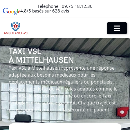
Téléphone :
09.75.18.12.30
4.8/5 basés sur 628 avis
TAXI VSL
À MITTELHAUSEN
Taxi VSL à Mittelhausen représente une réponse
adaptée aux besoins médicaux pour les
déplacements médicaux réguliers ou ponctuels.
Grâce à une flotte de véhicules adaptés comme le
Taxi VSL, le VSL conventionné ou encore le Taxi
Ambulance, ce service garantit. Chaque trajet est
pensé pour le confort et la sécurité du patient.