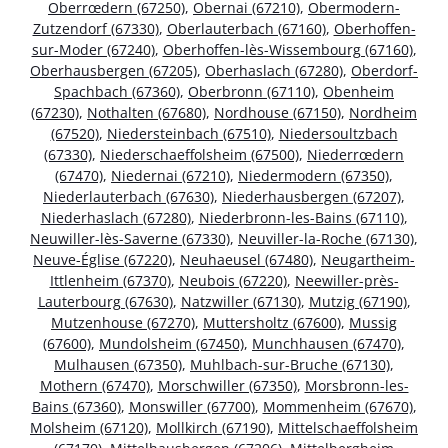
Oberrœdern (67250)
,
Obernai (67210)
,
Obermodern-
Zutzendorf (67330)
,
Oberlauterbach (67160)
,
Oberhoffen-
sur-Moder (67240)
,
Oberhoffen-lès-Wissembourg (67160)
,
Oberhausbergen (67205)
,
Oberhaslach (67280)
,
Oberdorf-
Spachbach (67360)
,
Oberbronn (67110)
,
Obenheim
(67230)
,
Nothalten (67680)
,
Nordhouse (67150)
,
Nordheim
(67520)
,
Niedersteinbach (67510)
,
Niedersoultzbach
(67330)
,
Niederschaeffolsheim (67500)
,
Niederrœdern
(67470)
,
Niedernai (67210)
,
Niedermodern (67350)
,
Niederlauterbach (67630)
,
Niederhausbergen (67207)
,
Niederhaslach (67280)
,
Niederbronn-les-Bains (67110)
,
Neuwiller-lès-Saverne (67330)
,
Neuviller-la-Roche (67130)
,
Neuve-Église (67220)
,
Neuhaeusel (67480)
,
Neugartheim-
Ittlenheim (67370)
,
Neubois (67220)
,
Neewiller-près-
Lauterbourg (67630)
,
Natzwiller (67130)
,
Mutzig (67190)
,
Mutzenhouse (67270)
,
Muttersholtz (67600)
,
Mussig
(67600)
,
Mundolsheim (67450)
,
Munchhausen (67470)
,
Mulhausen (67350)
,
Muhlbach-sur-Bruche (67130)
,
Mothern (67470)
,
Morschwiller (67350)
,
Morsbronn-les-
Bains (67360)
,
Monswiller (67700)
,
Mommenheim (67670)
,
Molsheim (67120)
,
Mollkirch (67190)
,
Mittelschaeffolsheim