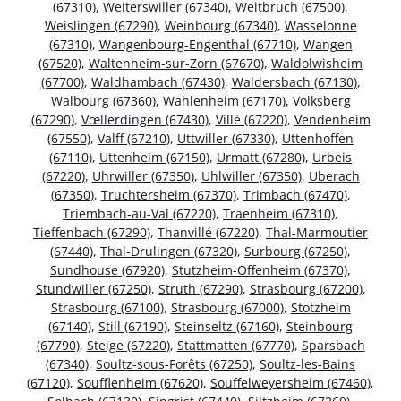
(67310)
,
Weiterswiller (67340)
,
Weitbruch (67500)
,
Weislingen (67290)
,
Weinbourg (67340)
,
Wasselonne
(67310)
,
Wangenbourg-Engenthal (67710)
,
Wangen
(67520)
,
Waltenheim-sur-Zorn (67670)
,
Waldolwisheim
(67700)
,
Waldhambach (67430)
,
Waldersbach (67130)
,
Walbourg (67360)
,
Wahlenheim (67170)
,
Volksberg
(67290)
,
Vœllerdingen (67430)
,
Villé (67220)
,
Vendenheim
(67550)
,
Valff (67210)
,
Uttwiller (67330)
,
Uttenhoffen
(67110)
,
Uttenheim (67150)
,
Urmatt (67280)
,
Urbeis
(67220)
,
Uhrwiller (67350)
,
Uhlwiller (67350)
,
Uberach
(67350)
,
Truchtersheim (67370)
,
Trimbach (67470)
,
Triembach-au-Val (67220)
,
Traenheim (67310)
,
Tieffenbach (67290)
,
Thanvillé (67220)
,
Thal-Marmoutier
(67440)
,
Thal-Drulingen (67320)
,
Surbourg (67250)
,
Sundhouse (67920)
,
Stutzheim-Offenheim (67370)
,
Stundwiller (67250)
,
Struth (67290)
,
Strasbourg (67200)
,
Strasbourg (67100)
,
Strasbourg (67000)
,
Stotzheim
(67140)
,
Still (67190)
,
Steinseltz (67160)
,
Steinbourg
(67790)
,
Steige (67220)
,
Stattmatten (67770)
,
Sparsbach
(67340)
,
Soultz-sous-Forêts (67250)
,
Soultz-les-Bains
(67120)
,
Soufflenheim (67620)
,
Souffelweyersheim (67460)
,