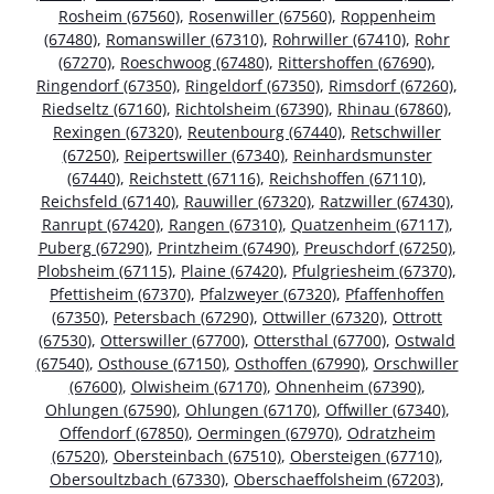
Rosheim (67560)
,
Rosenwiller (67560)
,
Roppenheim
(67480)
,
Romanswiller (67310)
,
Rohrwiller (67410)
,
Rohr
(67270)
,
Roeschwoog (67480)
,
Rittershoffen (67690)
,
Ringendorf (67350)
,
Ringeldorf (67350)
,
Rimsdorf (67260)
,
Riedseltz (67160)
,
Richtolsheim (67390)
,
Rhinau (67860)
,
Rexingen (67320)
,
Reutenbourg (67440)
,
Retschwiller
(67250)
,
Reipertswiller (67340)
,
Reinhardsmunster
(67440)
,
Reichstett (67116)
,
Reichshoffen (67110)
,
Reichsfeld (67140)
,
Rauwiller (67320)
,
Ratzwiller (67430)
,
Ranrupt (67420)
,
Rangen (67310)
,
Quatzenheim (67117)
,
Puberg (67290)
,
Printzheim (67490)
,
Preuschdorf (67250)
,
Plobsheim (67115)
,
Plaine (67420)
,
Pfulgriesheim (67370)
,
Pfettisheim (67370)
,
Pfalzweyer (67320)
,
Pfaffenhoffen
(67350)
,
Petersbach (67290)
,
Ottwiller (67320)
,
Ottrott
(67530)
,
Otterswiller (67700)
,
Ottersthal (67700)
,
Ostwald
(67540)
,
Osthouse (67150)
,
Osthoffen (67990)
,
Orschwiller
(67600)
,
Olwisheim (67170)
,
Ohnenheim (67390)
,
Ohlungen (67590)
,
Ohlungen (67170)
,
Offwiller (67340)
,
Offendorf (67850)
,
Oermingen (67970)
,
Odratzheim
(67520)
,
Obersteinbach (67510)
,
Obersteigen (67710)
,
Obersoultzbach (67330)
,
Oberschaeffolsheim (67203)
,