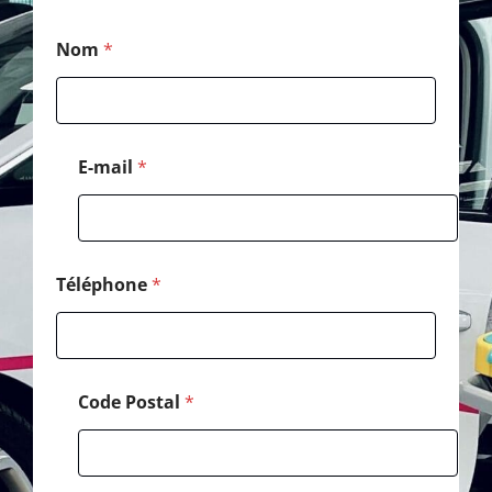
*
Nom
*
P
o
s
t
a
l
E-mail
*
N
o
m
Téléphone
*
Code Postal
*