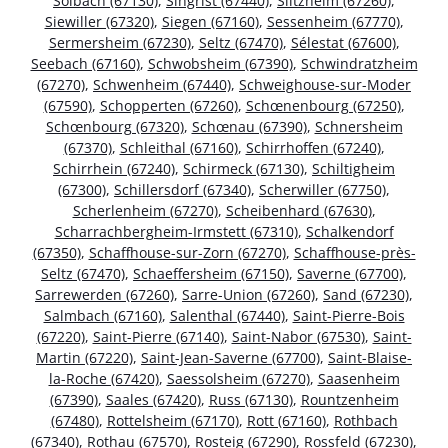
Solbach (67130)
,
Singrist (67440)
,
Siltzheim (67260)
,
Siewiller (67320)
,
Siegen (67160)
,
Sessenheim (67770)
,
Sermersheim (67230)
,
Seltz (67470)
,
Sélestat (67600)
,
Seebach (67160)
,
Schwobsheim (67390)
,
Schwindratzheim
(67270)
,
Schwenheim (67440)
,
Schweighouse-sur-Moder
(67590)
,
Schopperten (67260)
,
Schœnenbourg (67250)
,
Schœnbourg (67320)
,
Schœnau (67390)
,
Schnersheim
(67370)
,
Schleithal (67160)
,
Schirrhoffen (67240)
,
Schirrhein (67240)
,
Schirmeck (67130)
,
Schiltigheim
(67300)
,
Schillersdorf (67340)
,
Scherwiller (67750)
,
Scherlenheim (67270)
,
Scheibenhard (67630)
,
Scharrachbergheim-Irmstett (67310)
,
Schalkendorf
(67350)
,
Schaffhouse-sur-Zorn (67270)
,
Schaffhouse-près-
Seltz (67470)
,
Schaeffersheim (67150)
,
Saverne (67700)
,
Sarrewerden (67260)
,
Sarre-Union (67260)
,
Sand (67230)
,
Salmbach (67160)
,
Salenthal (67440)
,
Saint-Pierre-Bois
(67220)
,
Saint-Pierre (67140)
,
Saint-Nabor (67530)
,
Saint-
Martin (67220)
,
Saint-Jean-Saverne (67700)
,
Saint-Blaise-
la-Roche (67420)
,
Saessolsheim (67270)
,
Saasenheim
(67390)
,
Saales (67420)
,
Russ (67130)
,
Rountzenheim
(67480)
,
Rottelsheim (67170)
,
Rott (67160)
,
Rothbach
(67340)
,
Rothau (67570)
,
Rosteig (67290)
,
Rossfeld (67230)
,