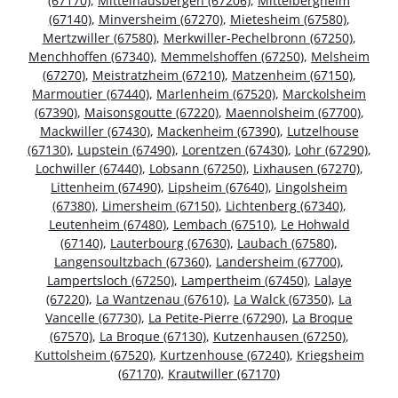
(67170)
,
Mittelhausbergen (67206)
,
Mittelbergheim
(67140)
,
Minversheim (67270)
,
Mietesheim (67580)
,
Mertzwiller (67580)
,
Merkwiller-Pechelbronn (67250)
,
Menchhoffen (67340)
,
Memmelshoffen (67250)
,
Melsheim
(67270)
,
Meistratzheim (67210)
,
Matzenheim (67150)
,
Marmoutier (67440)
,
Marlenheim (67520)
,
Marckolsheim
(67390)
,
Maisonsgoutte (67220)
,
Maennolsheim (67700)
,
Mackwiller (67430)
,
Mackenheim (67390)
,
Lutzelhouse
(67130)
,
Lupstein (67490)
,
Lorentzen (67430)
,
Lohr (67290)
,
Lochwiller (67440)
,
Lobsann (67250)
,
Lixhausen (67270)
,
Littenheim (67490)
,
Lipsheim (67640)
,
Lingolsheim
(67380)
,
Limersheim (67150)
,
Lichtenberg (67340)
,
Leutenheim (67480)
,
Lembach (67510)
,
Le Hohwald
(67140)
,
Lauterbourg (67630)
,
Laubach (67580)
,
Langensoultzbach (67360)
,
Landersheim (67700)
,
Lampertsloch (67250)
,
Lampertheim (67450)
,
Lalaye
(67220)
,
La Wantzenau (67610)
,
La Walck (67350)
,
La
Vancelle (67730)
,
La Petite-Pierre (67290)
,
La Broque
(67570)
,
La Broque (67130)
,
Kutzenhausen (67250)
,
Kuttolsheim (67520)
,
Kurtzenhouse (67240)
,
Kriegsheim
(67170)
,
Krautwiller (67170)