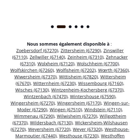
Nous sommes également disponible à
:
Zoebersdorf (67270)
,
Zittersheim (67290)
,
Zinswiller
(67110)
,
Zellwiller (67140)
,
Zeinheim (67310)
,
Zehnacker
(67310)
,
Wolxheim (67120)
,
Wolschheim (67700)
,
Wolfskirchen (67260)
,
Wolfisheim (67202)
,
Wœrth (67360)
,
Wiwersheim (67370)
,
Wittisheim (67820)
,
Wittersheim
(67670)
,
Witternheim (67230)
,
Wissembourg (67160)
,
Wisches (67130)
,
Wintzenheim-Kochersberg (67370)
,
Wintzenbach (67470)
,
Wintershouse (67590)
,
Wingersheim (67270)
,
Wingersheim (67170)
,
Wingen-sur-
Moder (67290)
,
Wingen (67510)
,
Windstein (67110)
,
Wimmenau (67290)
,
Wilwisheim (67270)
,
Willgottheim
(67370)
,
Wildersbach (67130)
,
Wickersheim-Wilshausen
(67270)
,
Weyersheim (67720)
,
Weyer (67320)
,
Westhouse-
Marmoutier (67440)
,
Westhouse (67230)
,
Westhoffen