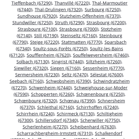
Tieffenbach (67290)
,
Thanvillé (67220)
,
Thal-Marmoutier
(67440)
,
Thal-Drulingen (67320)
,
Surbourg (67250)
,
Sundhouse (67920)
,
Stutzheim-Offenheim (67370)
,
Stundwiller (67250)
,
Struth (67290)
,
Strasbourg (67200)
,
Strasbourg (67100)
,
Strasbourg (67000)
,
Stotzheim
(67140)
,
Still (67190)
,
Steinseltz (67160)
,
Steinbourg
(67790)
,
Steige (67220)
,
Stattmatten (67770)
,
Sparsbach
(67340)
,
Soultz-sous-Forêts (67250)
,
Soultz-les-Bains
(67120)
,
Soufflenheim (67620)
,
Souffelweyersheim (67460)
,
Solbach (67130)
,
Singrist (67440)
,
Siltzheim (67260)
,
Siewiller (67320)
,
Siegen (67160)
,
Sessenheim (67770)
,
Sermersheim (67230)
,
Seltz (67470)
,
Sélestat (67600)
,
Seebach (67160)
,
Schwobsheim (67390)
,
Schwindratzheim
(67270)
,
Schwenheim (67440)
,
Schweighouse-sur-Moder
(67590)
,
Schopperten (67260)
,
Schœnenbourg (67250)
,
Schœnbourg (67320)
,
Schœnau (67390)
,
Schnersheim
(67370)
,
Schleithal (67160)
,
Schirrhoffen (67240)
,
Schirrhein (67240)
,
Schirmeck (67130)
,
Schiltigheim
(67300)
,
Schillersdorf (67340)
,
Scherwiller (67750)
,
Scherlenheim (67270)
,
Scheibenhard (67630)
,
Scharrachbergheim-Irmstett (67310)
,
Schalkendorf