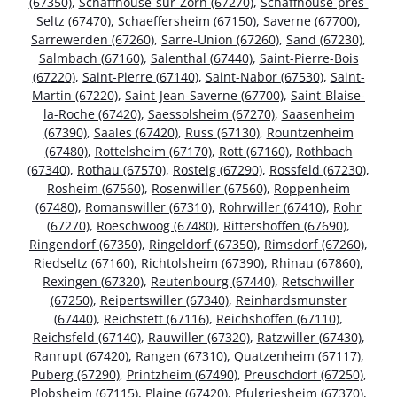
(67350)
,
Schaffhouse-sur-Zorn (67270)
,
Schaffhouse-près-
Seltz (67470)
,
Schaeffersheim (67150)
,
Saverne (67700)
,
Sarrewerden (67260)
,
Sarre-Union (67260)
,
Sand (67230)
,
Salmbach (67160)
,
Salenthal (67440)
,
Saint-Pierre-Bois
(67220)
,
Saint-Pierre (67140)
,
Saint-Nabor (67530)
,
Saint-
Martin (67220)
,
Saint-Jean-Saverne (67700)
,
Saint-Blaise-
la-Roche (67420)
,
Saessolsheim (67270)
,
Saasenheim
(67390)
,
Saales (67420)
,
Russ (67130)
,
Rountzenheim
(67480)
,
Rottelsheim (67170)
,
Rott (67160)
,
Rothbach
(67340)
,
Rothau (67570)
,
Rosteig (67290)
,
Rossfeld (67230)
,
Rosheim (67560)
,
Rosenwiller (67560)
,
Roppenheim
(67480)
,
Romanswiller (67310)
,
Rohrwiller (67410)
,
Rohr
(67270)
,
Roeschwoog (67480)
,
Rittershoffen (67690)
,
Ringendorf (67350)
,
Ringeldorf (67350)
,
Rimsdorf (67260)
,
Riedseltz (67160)
,
Richtolsheim (67390)
,
Rhinau (67860)
,
Rexingen (67320)
,
Reutenbourg (67440)
,
Retschwiller
(67250)
,
Reipertswiller (67340)
,
Reinhardsmunster
(67440)
,
Reichstett (67116)
,
Reichshoffen (67110)
,
Reichsfeld (67140)
,
Rauwiller (67320)
,
Ratzwiller (67430)
,
Ranrupt (67420)
,
Rangen (67310)
,
Quatzenheim (67117)
,
Puberg (67290)
,
Printzheim (67490)
,
Preuschdorf (67250)
,
Plobsheim (67115)
,
Plaine (67420)
,
Pfulgriesheim (67370)
,