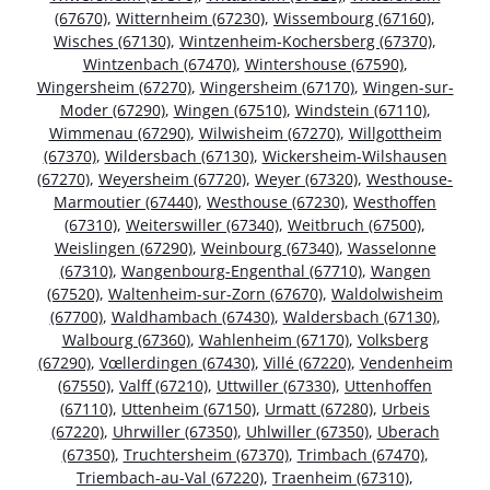
(67670)
,
Witternheim (67230)
,
Wissembourg (67160)
,
Wisches (67130)
,
Wintzenheim-Kochersberg (67370)
,
Wintzenbach (67470)
,
Wintershouse (67590)
,
Wingersheim (67270)
,
Wingersheim (67170)
,
Wingen-sur-
Moder (67290)
,
Wingen (67510)
,
Windstein (67110)
,
Wimmenau (67290)
,
Wilwisheim (67270)
,
Willgottheim
(67370)
,
Wildersbach (67130)
,
Wickersheim-Wilshausen
(67270)
,
Weyersheim (67720)
,
Weyer (67320)
,
Westhouse-
Marmoutier (67440)
,
Westhouse (67230)
,
Westhoffen
(67310)
,
Weiterswiller (67340)
,
Weitbruch (67500)
,
Weislingen (67290)
,
Weinbourg (67340)
,
Wasselonne
(67310)
,
Wangenbourg-Engenthal (67710)
,
Wangen
(67520)
,
Waltenheim-sur-Zorn (67670)
,
Waldolwisheim
(67700)
,
Waldhambach (67430)
,
Waldersbach (67130)
,
Walbourg (67360)
,
Wahlenheim (67170)
,
Volksberg
(67290)
,
Vœllerdingen (67430)
,
Villé (67220)
,
Vendenheim
(67550)
,
Valff (67210)
,
Uttwiller (67330)
,
Uttenhoffen
(67110)
,
Uttenheim (67150)
,
Urmatt (67280)
,
Urbeis
(67220)
,
Uhrwiller (67350)
,
Uhlwiller (67350)
,
Uberach
(67350)
,
Truchtersheim (67370)
,
Trimbach (67470)
,
Triembach-au-Val (67220)
,
Traenheim (67310)
,