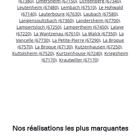
(67380)
,
Limersheim (67150)
,
Lichtenberg (67340)
,
Leutenheim (67480)
,
Lembach (67510)
,
Le Hohwald
(67140)
,
Lauterbourg (67630)
,
Laubach (67580)
,
Langensoultzbach (67360)
,
Landersheim (67700)
,
Lampertsloch (67250)
,
Lampertheim (67450)
,
Lalaye
(67220)
,
La Wantzenau (67610)
,
La Walck (67350)
,
La
Vancelle (67730)
,
La Petite-Pierre (67290)
,
La Broque
(67570)
,
La Broque (67130)
,
Kutzenhausen (67250)
,
Kuttolsheim (67520)
,
Kurtzenhouse (67240)
,
Kriegsheim
(67170)
,
Krautwiller (67170)
Nos réalisations les plus marquantes