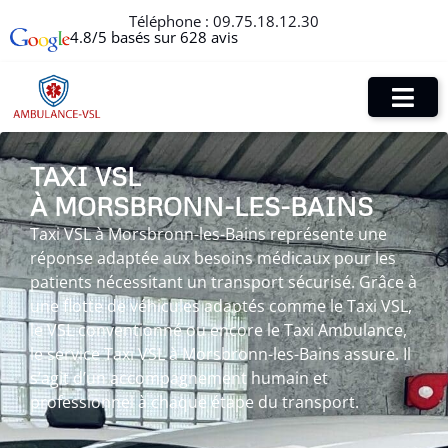
Téléphone :
09.75.18.12.30
4.8/5 basés sur 628 avis
TAXI VSL
À MORSBRONN-LES-BAINS
Taxi VSL à Morsbronn-les-Bains représente une
réponse adaptée aux besoins médicaux pour les
patients nécessitant un transport sécurisé. Grâce à
une flotte de véhicules adaptés comme le Taxi VSL,
le VSL conventionné ou encore le Taxi Ambulance,
le service Taxi VSL à Morsbronn-les-Bains assure. Il
s’agit d’un accompagnement humain et
professionnel à chaque étape du transport.