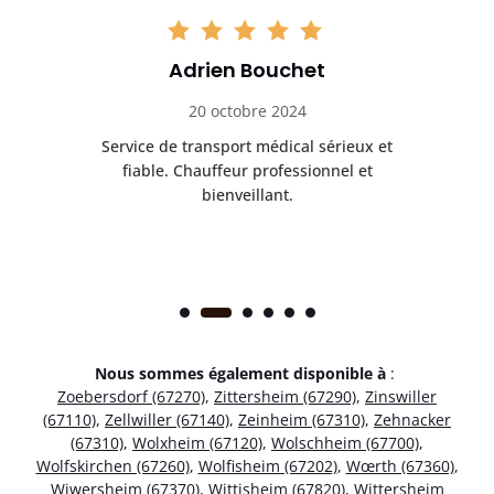
Adrien Bouchet
20 octobre 2024
rès
Service de transport médical sérieux et
Po
ice.
fiable. Chauffeur professionnel et
bienveillant.
Nous sommes également disponible à
:
Zoebersdorf (67270)
,
Zittersheim (67290)
,
Zinswiller
(67110)
,
Zellwiller (67140)
,
Zeinheim (67310)
,
Zehnacker
(67310)
,
Wolxheim (67120)
,
Wolschheim (67700)
,
Wolfskirchen (67260)
,
Wolfisheim (67202)
,
Wœrth (67360)
,
Wiwersheim (67370)
,
Wittisheim (67820)
,
Wittersheim