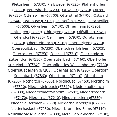
Pfettisheim (67370)
,
Pfalzweyer (67320)
,
Pfaffenhoffen
(67350)
,
Petersbach (67290)
,
Ottwiller (67320)
,
Ottrott
(67530)
,
Otterswiller (67700)
,
Ottersthal (67700)
,
Ostwald
(67540)
,
Osthouse (67150)
,
Osthoffen (67990)
,
Orschwiller
(67600)
,
Olwisheim (67170)
,
Ohnenheim (67390)
,
Ohlungen (67590)
,
Ohlungen (67170)
,
Offwiller (67340)
,
Offendorf (67850)
,
Oermingen (67970)
,
Odratzheim
(67520)
,
Obersteinbach (67510)
,
Obersteigen (67710)
,
Obersoultzbach (67330)
,
Oberschaeffolsheim (67203)
,
Oberrœdern (67250)
,
Obernai (67210)
,
Obermodern-
Zutzendorf (67330)
,
Oberlauterbach (67160)
,
Oberhoffen-
sur-Moder (67240)
,
Oberhoffen-lès-Wissembourg (67160)
,
Oberhausbergen (67205)
,
Oberhaslach (67280)
,
Oberdorf-
Spachbach (67360)
,
Oberbronn (67110)
,
Obenheim
(67230)
,
Nothalten (67680)
,
Nordhouse (67150)
,
Nordheim
(67520)
,
Niedersteinbach (67510)
,
Niedersoultzbach
(67330)
,
Niederschaeffolsheim (67500)
,
Niederrœdern
(67470)
,
Niedernai (67210)
,
Niedermodern (67350)
,
Niederlauterbach (67630)
,
Niederhausbergen (67207)
,
Niederhaslach (67280)
,
Niederbronn-les-Bains (67110)
,
Neuwiller-lès-Saverne (67330)
,
Neuviller-la-Roche (67130)
,