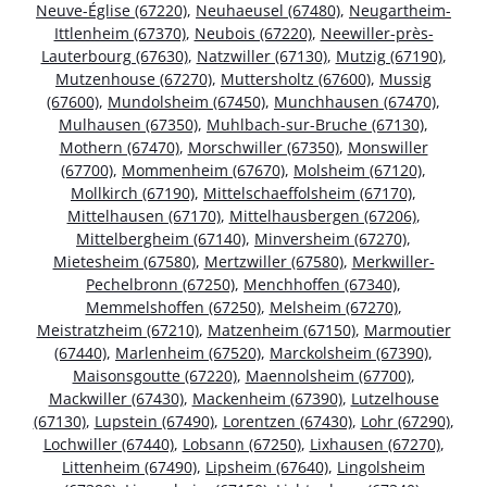
Neuve-Église (67220)
,
Neuhaeusel (67480)
,
Neugartheim-
Ittlenheim (67370)
,
Neubois (67220)
,
Neewiller-près-
Lauterbourg (67630)
,
Natzwiller (67130)
,
Mutzig (67190)
,
Mutzenhouse (67270)
,
Muttersholtz (67600)
,
Mussig
(67600)
,
Mundolsheim (67450)
,
Munchhausen (67470)
,
Mulhausen (67350)
,
Muhlbach-sur-Bruche (67130)
,
Mothern (67470)
,
Morschwiller (67350)
,
Monswiller
(67700)
,
Mommenheim (67670)
,
Molsheim (67120)
,
Mollkirch (67190)
,
Mittelschaeffolsheim (67170)
,
Mittelhausen (67170)
,
Mittelhausbergen (67206)
,
Mittelbergheim (67140)
,
Minversheim (67270)
,
Mietesheim (67580)
,
Mertzwiller (67580)
,
Merkwiller-
Pechelbronn (67250)
,
Menchhoffen (67340)
,
Memmelshoffen (67250)
,
Melsheim (67270)
,
Meistratzheim (67210)
,
Matzenheim (67150)
,
Marmoutier
(67440)
,
Marlenheim (67520)
,
Marckolsheim (67390)
,
Maisonsgoutte (67220)
,
Maennolsheim (67700)
,
Mackwiller (67430)
,
Mackenheim (67390)
,
Lutzelhouse
(67130)
,
Lupstein (67490)
,
Lorentzen (67430)
,
Lohr (67290)
,
Lochwiller (67440)
,
Lobsann (67250)
,
Lixhausen (67270)
,
Littenheim (67490)
,
Lipsheim (67640)
,
Lingolsheim